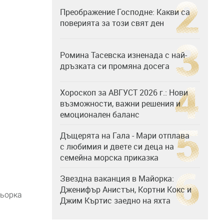
Преображение Господне: Какви са
поверията за този свят ден
Ромина Тасевска изненада с най-
дръзката си промяна досега
Хороскоп за АВГУСТ 2026 г.: Нови
възможности, важни решения и
емоционален баланс
Дъщерята на Гала - Мари отплава
с любимия и двете си деца на
семейна морска приказка
Звездна ваканция в Майорка:
Дженифър Анистън, Кортни Кокс и
ньорка
Джим Къртис заедно на яхта