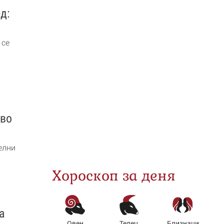
д:
 се
кво
елни
Хороскоп за деня
а
Овен
Телец
Близнаци