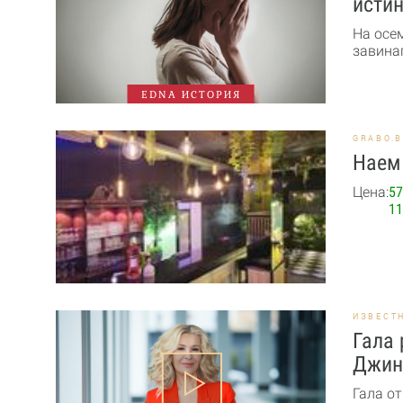
истин
На осе
завинаг
EDNA ИСТОРИЯ
GRABO.
Наем 
Цена:
57
11
ИЗВЕСТ
Гала 
Джин
Гала от