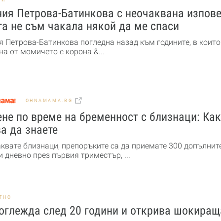
ия Петрова-Батинкова с неочаквана изпове
а не съм чакала някой да ме спаси
я Петрова-Батинкова погледна назад към годините, в които
а от момичето с корона &...
OHNAMAMA.BG
не по време на бременност с близнаци: Ка
а да знаете
аквате близнаци, препоръките са да приемате 300 допълнит
 дневно през първия триместър, ...
ТНО
оглежда след 20 години и открива шокиращ