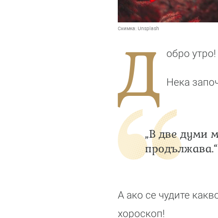
Снимка:
Unsplash
Д
обро утро!
Нека запо
„В две думи м
продължава.“
А ако се чудите какв
хороскоп!