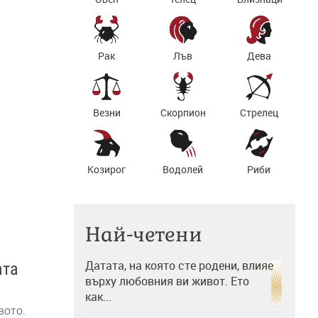
Рак
Лъв
Дева
Везни
Скорпион
Стрелец
Козирог
Водолей
Риби
Най-четени
Датата, на която сте родени, влияе
ата
върху любовния ви живот. Ето
как...
вото.