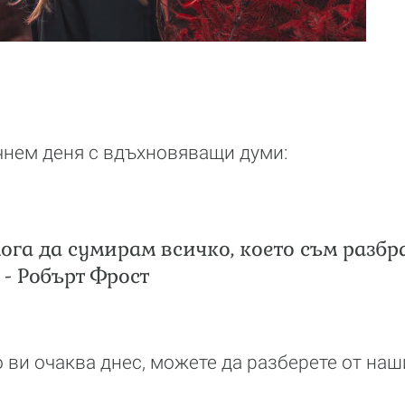
чнем деня с вдъхновяващи думи:
ога да сумирам всичко, което съм разбр
 - Робърт Фрост
о ви очаква днес, можете да разберете от на