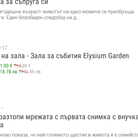
а за съпруга си
мгодишна възраст животът на едно момиче се преобръща
и. Един безобиден следобед на д...
BG
на зала - Зала за събития Elysium Garden
1.00 €
714.00 €
16.78 лв
1396.46 лв
НИ
разтопи мрежата с първата снимка с внучк
а
ново показа, че най-голямото щастие в живота ѝ е семейст