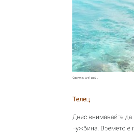
Снимка:
Weheartit
Телец
Днес внимавайте да 
чужбина. Времето е 