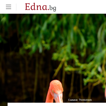
Edna.
bg
Снимка:
Thinkstock