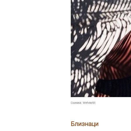
Снимка:
Weheartit
Близнаци