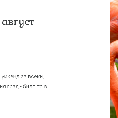
 август
уикенд за всеки,
я град - било то в