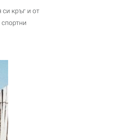
 си кръг и от
а спортни