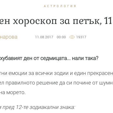
АСТРОЛОГИЯ
н хороскоп за петък, 11
анарова
11.08.2017
00:00
19317
-хубавият ден от седмицата... нали така?
ни емоции за всички зодии и един прекрасен 
ел правилното решение да си почине от шумни
 на морето.
 пред 12-те зодиакални знака: