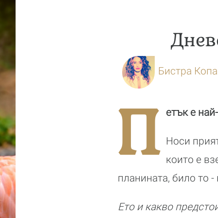
Дневе
Бистра Коп
П
етък е най
Носи прият
които е вз
планината, било то -
Ето и какво предстои