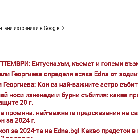
итани източници в Google
ЕПТЕМВРИ: Ентусиазъм, късмет и големи въ
ели Георгиева определи всяка Edna от зодии
и Георгиева: Кои са най-важните астро събит
ей носи изненади и бурни събития: каква п
ащите 20 г.
а промяна: най-важните предсказания на с
н за 2024 г.
оп за 2024-та на Edna.bg! Какво предстои в
12-те зодии