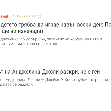
OHNAMAMA.BG
детето трябва да играе навън всеки ден: По
 ще ви изненадат
 движение, по-добър сън, развитие на координацията и
ите умения – това са само част ...
НИ
т на Анджелина Джоли разкри, че е гей
 на Анджелина Джоли — Джеймс Хейвън, публично разкри, ч
ед като се раздели ...