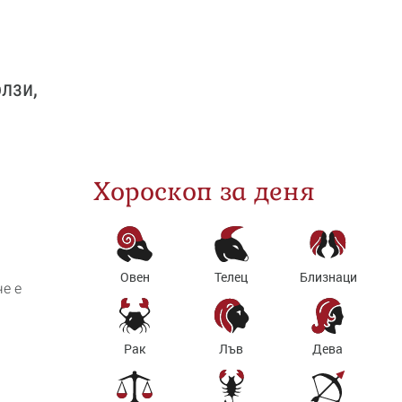
лзи,
Хороскоп за деня
Овен
Телец
Близнаци
е е
Рак
Лъв
Дева