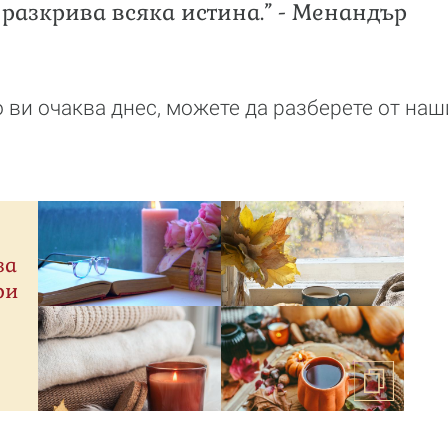
е разкрива всяка истина.” - Менандър
во ви очаква днес, можете да разберете от на
за
ри