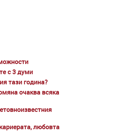
зможности
те с 3 думи
ия тази година?
ромяна очаква всяка
ветовноизвестния
 кариерата, любовта