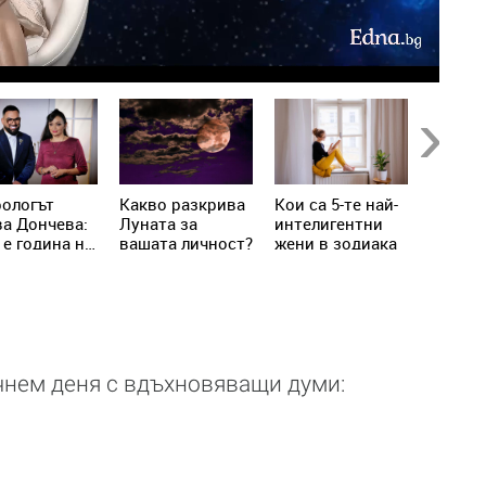
Next
рологът
Kакво разкрива
Кои са 5-те най-
Как се
а Дончева:
Луната за
интелигентни
съблаз
 е година на
вашата личност?
жени в зодиака
мъжа с
адите,
зодият
то
лючват
!
та реалност
чнем деня с вдъхновяващи думи: