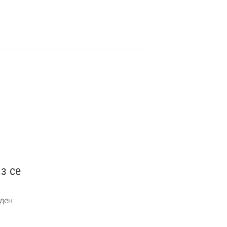
з се
ден