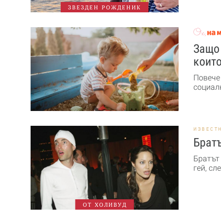
ЗВЕЗДЕН РОЖДЕНИК
Защо 
които
Повече
социалн
ИЗВЕСТ
Братъ
Братът
гей, сл
ОТ ХОЛИВУД