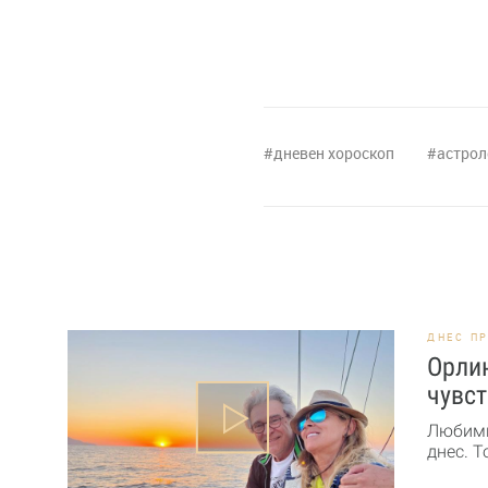
дневен хороскоп
астрол
ДНЕС П
Орлин
чувст
Любими
днес. Т