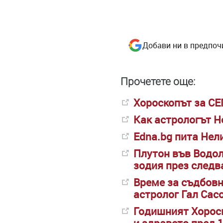
Добави ни в предпоч
Прочетете още:
Хороскопът за С
Как астрологът Н
Edna.bg пита Нел
Плутон във Водол
зодия през следв
Време за съдбовн
астролог Гал Сасо
Годишният Хороск
и здравето пред 