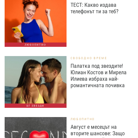
ТЕСТ: Какво издава
телефонът ти за теб?
ЛЮБОПИТНО
СВОБОДНО ВРЕМЕ
Палатка под звездите!
Юлиан Костов и Мирела
Илиева избраха най-
романтичната почивка
БГ ЗВЕЗДИ
ЛЮБОПИТНО
Август е месецът на
вторите шансове: Защо