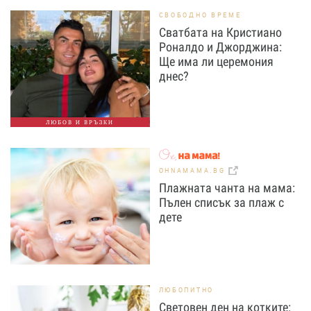
СВОБОДНО ВРЕМЕ
Сватбата на Кристиано
Роналдо и Джорджина:
Ще има ли церемония
днес?
ЛЮБОВ И ВРЪЗКИ
OHNAMAMA.BG
Плажната чанта на мама:
Пълен списък за плаж с
дете
ЛЮБОПИТНО
Световен ден на котките: