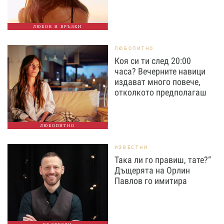
ЛЮБОВ И ВРЪЗКИ
ЛЮБОПИТНО
Коя си ти след 20:00
часа? Вечерните навици
издават много повече,
отколкото предполагаш
ЛЮБОПИТНО
ИЗВЕСТНИ
Така ли го правиш, тате?“
Дъщерята на Орлин
Павлов го имитира