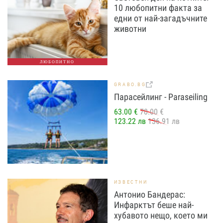
10 любопитни факта за
едни от най-загадъчните
животни
ЛЮБОПИТНО
GRABO.BG
Парасейлинг - Paraseiling
63.00 €
70.00 €
123.22 лв
136.91 лв
ИЗВЕСТНИ
Антонио Бандерас:
Инфарктът беше най-
хубавото нещо, което ми