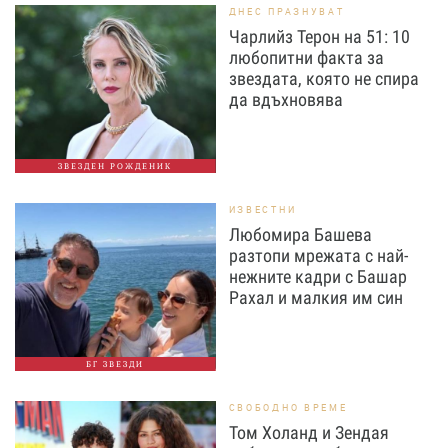
ДНЕС ПРАЗНУВАТ
Чарлийз Терон на 51: 10
любопитни факта за
звездата, която не спира
да вдъхновява
ЗВЕЗДЕН РОЖДЕНИК
ИЗВЕСТНИ
Любомира Башева
разтопи мрежата с най-
нежните кадри с Башар
Рахал и малкия им син
БГ ЗВЕЗДИ
СВОБОДНО ВРЕМЕ
Том Холанд и Зендая