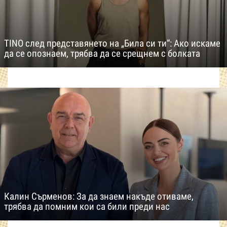
TINO след представянето на „Била си ти“: Ако искаме
да се опознаем, трябва да се срещнем с болката
Калин Сърменов: За да знаем накъде отиваме,
трябва да помним кои са били преди нас