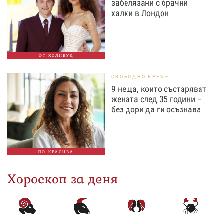
забелязани с брачни
халки в Лондон
ОТ ХОЛИВУД
СВОБОДНО ВРЕМЕ
9 неща, които състаряват
жената след 35 години –
без дори да ги осъзнава
ПО-КРАСИВА
Хороскоп за деня