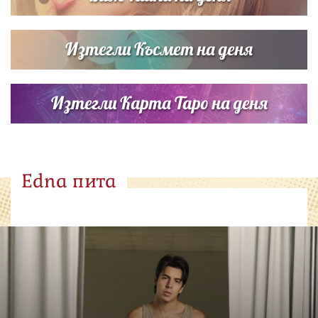
Изтегли Късмет на деня
Изтегли Карта Таро на деня
Edna пита