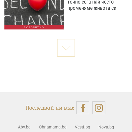
точно сега най-често
променяме живота си
ЛЮБОПИТНО
Последвай ни във:
Abv.bg
Ohnamama.bg
Vesti.bg
Nova.bg