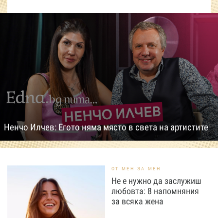
Ненчо Илчев: Егото няма място в света на артистите
ОТ МЕН ЗА МЕН
Не е нужно да заслужиш
любовта: 8 напомняния
за всяка жена