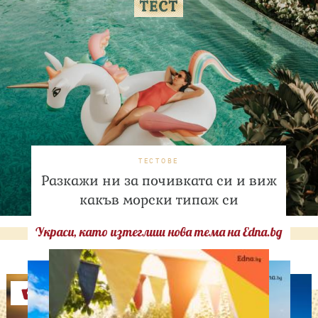
ТЕСТОВЕ
Разкажи ни за почивката си и виж
какъв морски типаж си
Украси, като изтеглиш нова тема на Edna.bg
Оферти