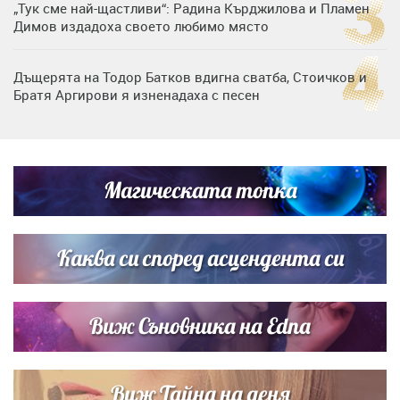
„Тук сме най-щастливи“: Радина Кърджилова и Пламен
Димов издадоха своето любимо място
Дъщерята на Тодор Батков вдигна сватба, Стоичков и
Братя Аргирови я изненадаха с песен
Дневен хороскоп за 6 август, четвъртък
Магическата топка
Списъкът е ясен: Джей Ло и Риана във ВИП гостите на
сватбата на Роналдо
Каква си според асцендента си
Виж Съновника на Edna
Виж Тайна на деня