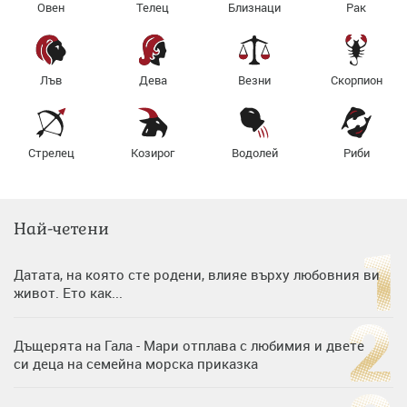
Овен
Телец
Близнаци
Рак
Лъв
Дева
Везни
Скорпион
Стрелец
Козирог
Водолей
Риби
Най-четени
Датата, на която сте родени, влияе върху любовния ви
живот. Ето как...
Дъщерята на Гала - Мари отплава с любимия и двете
си деца на семейна морска приказка