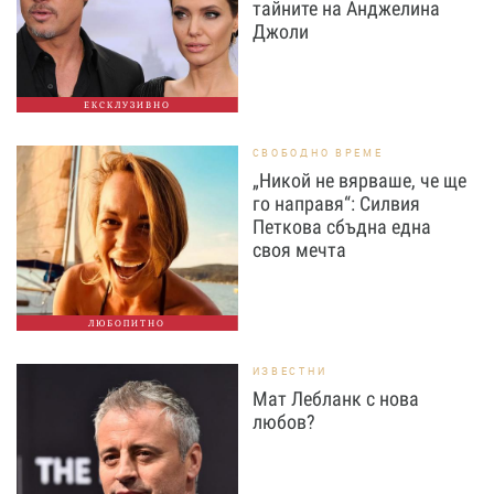
тайните на Анджелина
Джоли
ЕКСКЛУЗИВНО
СВОБОДНО ВРЕМЕ
„Никой не вярваше, че ще
го направя“: Силвия
Петкова сбъдна една
своя мечта
ЛЮБОПИТНО
ИЗВЕСТНИ
Мат Лебланк с нова
любов?