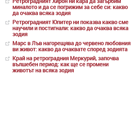
Ретроградният Хирон ни кара да загърбим
миналото и да се погрижим за себе си: какво
да очаква всяка зодия
Ретроградният Юпитер ни показва какво сме
научили и постигнали: какво да очаква всяка
зодия
Марс в Лъв нагорещява до червено любовния
ви живот: какво да очаквате според зодията
Край на ретроградния Меркурий, започва
вълшебен период: как ще се промени
животът на всяка зодия