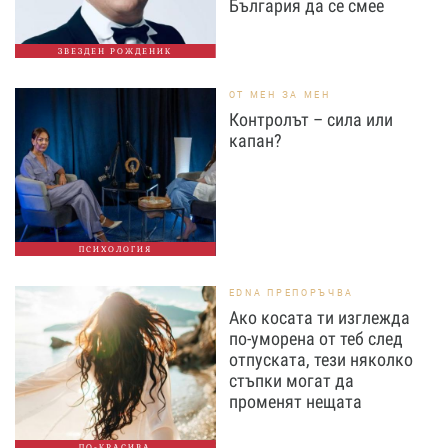
България да се смее
ЗВЕЗДЕН РОЖДЕНИК
ОТ МЕН ЗА МЕН
Контролът – сила или
капан?
ПСИХОЛОГИЯ
EDNA ПРЕПОРЪЧВА
Ако косата ти изглежда
по-уморена от теб след
отпуската, тези няколко
стъпки могат да
променят нещата
ПО-КРАСИВА