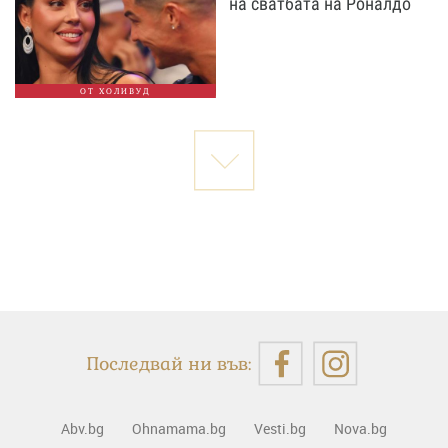
на сватбата на Роналдо
ОТ ХОЛИВУД
Последвай ни във:
Abv.bg
Ohnamama.bg
Vesti.bg
Nova.bg