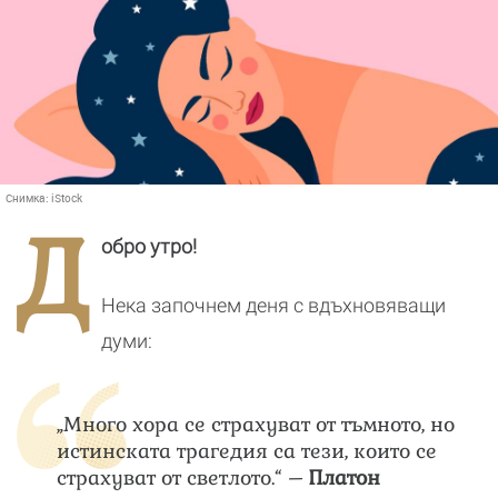
Снимка:
iStock
Д
обро утро!
Нека започнем деня с вдъхновяващи
думи:
„Много хора се страхуват от тъмното, но
истинската трагедия са тези, които се
страхуват от светлото.“ –
Платон