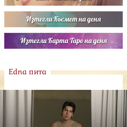
Изтегли Късмет на деня
Изтегли Карта Таро на деня
Edna пита