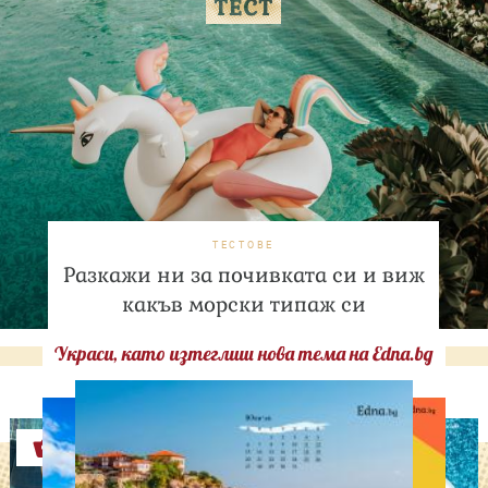
ТЕСТОВЕ
Разкажи ни за почивката си и виж
какъв морски типаж си
Украси, като изтеглиш нова тема на Edna.bg
Оферти