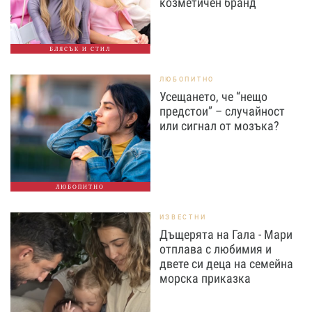
козметичен бранд
БЛЯСЪК И СТИЛ
ЛЮБОПИТНО
Усещането, че “нещо
предстои” – случайност
или сигнал от мозъка?
ЛЮБОПИТНО
ИЗВЕСТНИ
Дъщерята на Гала - Мари
отплава с любимия и
двете си деца на семейна
морска приказка