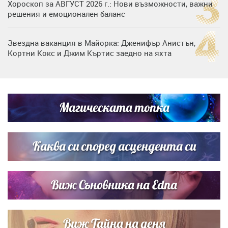
Хороскоп за АВГУСТ 2026 г.: Нови възможности, важни
решения и емоционален баланс
Звездна ваканция в Майорка: Дженифър Анистън,
Кортни Кокс и Джим Къртис заедно на яхта
Дъщерята на Тодор Батков вдигна сватба, Стоичков и
Братя Аргирови я изненадаха с песен
Магическата топка
Списъкът е ясен: Джей Ло и Риана във ВИП гостите на
сватбата на Роналдо
Каква си според асцендента си
Виж Съновника на Edna
Виж Тайна на деня