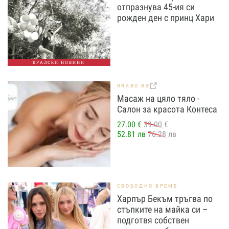
отпразнува 45-ия си
рожден ден с принц Хари
КРАЛСКИ НОВИНИ
GRABO.BG
Масаж на цяло тяло -
Салон за красота Контеса
27.00 €
39.00 €
52.81 лв
76.28 лв
СВОБОДНО ВРЕМЕ
Харпър Бекъм тръгва по
стъпките на майка си –
подготвя собствен