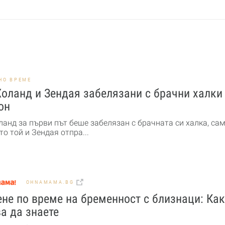
НО ВРЕМЕ
оланд и Зендая забелязани с брачни халки
он
ланд за първи път беше забелязан с брачната си халка, са
то той и Зендая отпра...
OHNAMAMA.BG
не по време на бременност с близнаци: Ка
а да знаете