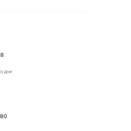
 в
мо дни
кво