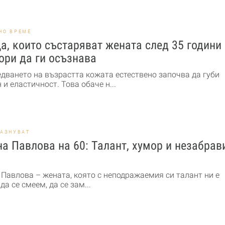
НО ВРЕМЕ
а, които състаряват жената след 35 години
ори да ги осъзнава
едването на възрастта кожата естествено започва да губи
 и еластичност. Това обаче н...
РАЗНУВАТ
а Павлова на 60: Талант, хумор и незабра
 Павлова – жената, която с неподражаемия си талант ни е
да се смеем, да се зам...