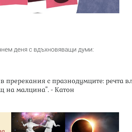
!
чнем деня с вдъхновяващи думи:
 в пререкания с празнодумците: речта в
щ на малцина". - Катон
за