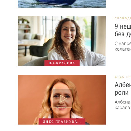
СВОБОД
9 нещ
без д
С напр
колаген
ПО-КРАСИВА
ДНЕС П
Албен
роли
Албена
карала 
ДНЕС ПРАЗНУВА...