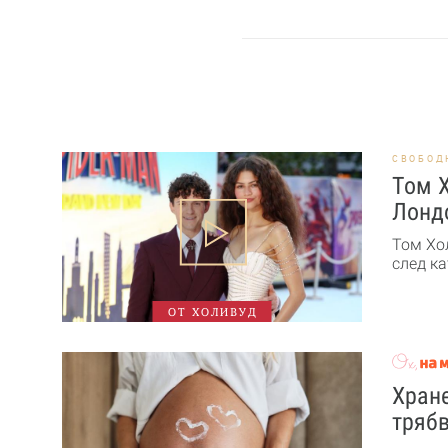
СВОБОД
Том Х
Лонд
Том Хо
след ка
ОТ ХОЛИВУД
Хране
трябв