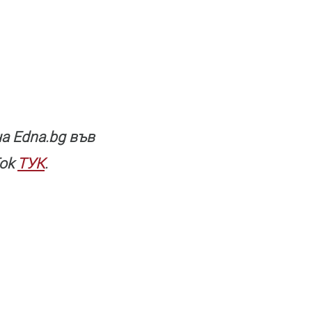
a Edna.bg във
Tok
ТУК
.