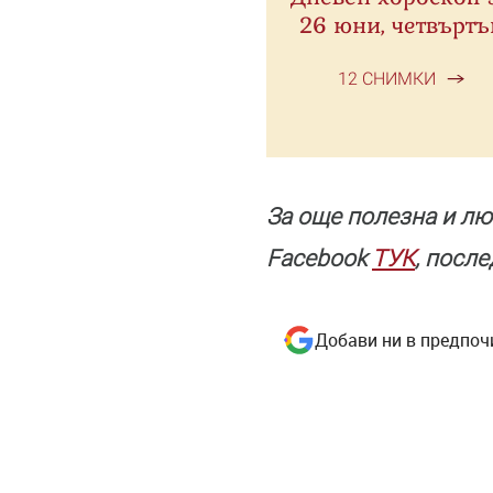
26 юни, четвъртъ
12 СНИМКИ
За още полезнa и лю
Facebook
ТУК
, посл
Добави ни в предпоч