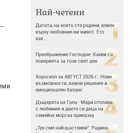
Най-четени
Датата, на която сте родени, влияе
 –
върху любовния ви живот. Ето
как...
Преображение Господне: Какви са
поверията за този свят ден
Хороскоп за АВГУСТ 2026 г.: Нови
възможности, важни решения и
вими
емоционален баланс
Дъщерята на Гала - Мари отплава
с любимия и двете си деца на
семейна морска приказка
„Тук сме най-щастливи“: Радина