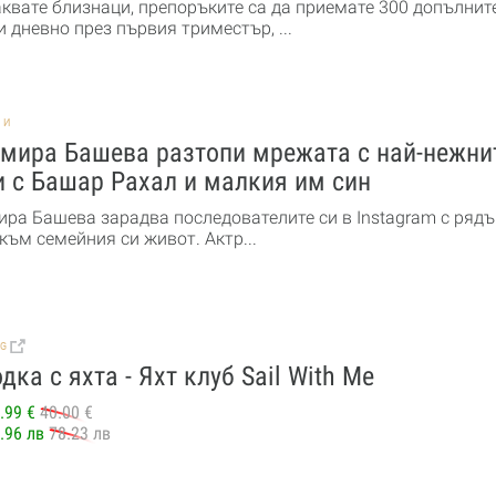
аквате близнаци, препоръките са да приемате 300 допълнит
 дневно през първия триместър, ...
НИ
мира Башева разтопи мрежата с най-нежни
 с Башар Рахал и малкия им син
ра Башева зарадва последователите си в Instagram с рядъ
към семейния си живот. Актр...
BG
дка с яхта - Яхт клуб Sail With Me
.99 €
40.00 €
.96 лв
78.23 лв