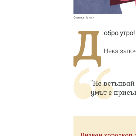
Снимка:
Istock
Д
обро утро
Нека запо
"Не встъпвай
умът е присъ
Дневен хороскоп 