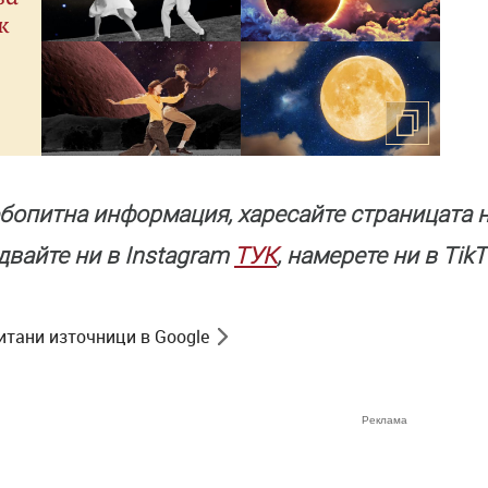
к
бопитна информация, харесайте страницата н
едвайте ни в Instagram
ТУК
, намерете ни в Tik
итани източници в Google