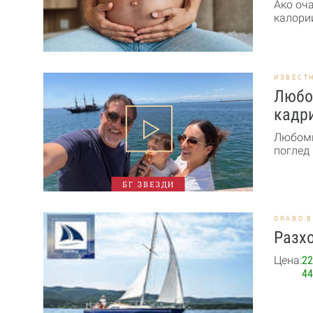
Ако оч
калории
ИЗВЕСТ
Любо
кадри
Любоми
поглед 
БГ ЗВЕЗДИ
GRABO.
Разхо
Цена:
22
44