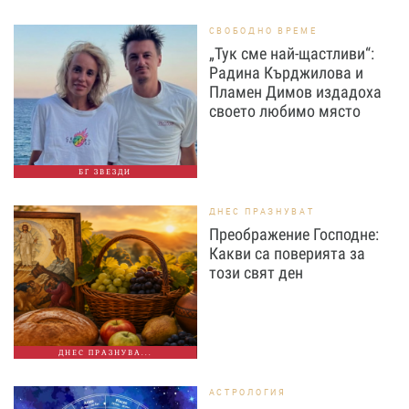
СВОБОДНО ВРЕМЕ
„Тук сме най-щастливи“:
Радина Кърджилова и
Пламен Димов издадоха
своето любимо място
БГ ЗВЕЗДИ
ДНЕС ПРАЗНУВАТ
Преображение Господне:
Какви са поверията за
този свят ден
ДНЕС ПРАЗНУВА...
АСТРОЛОГИЯ