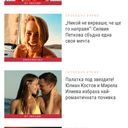
БГ ЗВЕЗДИ
СВОБОДНО ВРЕМЕ
„Никой не вярваше, че ще
го направя“: Силвия
Петкова сбъдна една
своя мечта
ЛЮБОПИТНО
СВОБОДНО ВРЕМЕ
Палатка под звездите!
Юлиан Костов и Мирела
Илиева избраха най-
романтичната почивка
БГ ЗВЕЗДИ