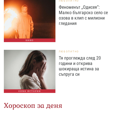
ЛЮБОПИТНО
Феноменът „Одисея“:
Малко българско село се
озова в клип с милиони
гледания
КИНО
ЛЮБОПИТНО
Тя проглежда след 20
години и открива
шокираща истина за
съпруга си
EDNA ИСТОРИЯ
Хороскоп за деня