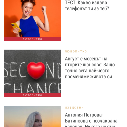
ТЕСТ: Какво издава
телефонът ти за теб?
ЛЮБОПИТНО
ЛЮБОПИТНО
Август е месецът на
вторите шансове: Защо
точно сега най-често
променяме живота си
ЛЮБОПИТНО
ИЗВЕСТНИ
Антония Петрова-
Батинкова с неочаквана
изповед: Никога не съм