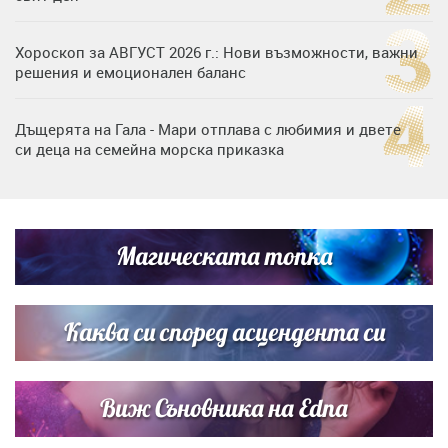
Хороскоп за АВГУСТ 2026 г.: Нови възможности, важни
решения и емоционален баланс
Дъщерята на Гала - Мари отплава с любимия и двете
си деца на семейна морска приказка
„Тук сме най-щастливи“: Радина Кърджилова и Пламен
Димов издадоха своето любимо място
Магическата топка
Дъщерята на Тодор Батков вдигна сватба, Стоичков и
Братя Аргирови я изненадаха с песен
Каква си според асцендента си
Виж Съновника на Edna