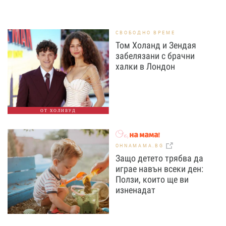
СВОБОДНО ВРЕМЕ
Том Холанд и Зендая
забелязани с брачни
халки в Лондон
ОТ ХОЛИВУД
OHNAMAMA.BG
Защо детето трябва да
играе навън всеки ден:
Ползи, които ще ви
изненадат