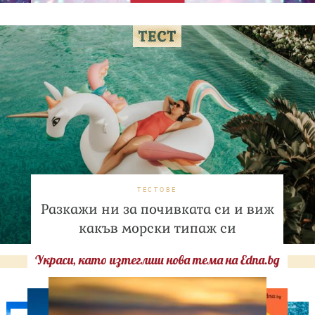
ТЕСТОВЕ
Разкажи ни за почивката си и виж
какъв морски типаж си
Украси, като изтеглиш нова тема на Edna.bg