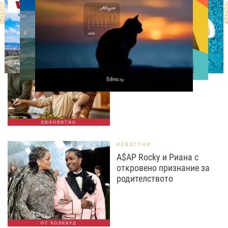
Оферти
ЛЮБОПИТНО
Тайната на добрата
вечеря не се крие в
сложната рецепта
ЛЮБОПИТНО
ИЗВЕСТНИ
A$AP Rocky и Риана с
откровено признание за
родителството
ОТ ХОЛИВУД