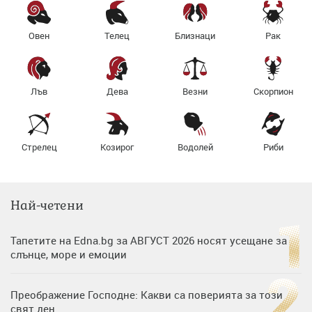
Овен
Телец
Близнаци
Рак
Лъв
Дева
Везни
Скорпион
Стрелец
Козирог
Водолей
Риби
Най-четени
Тапетите на Edna.bg за АВГУСТ 2026 носят усещане за
слънце, море и емоции
Преображение Господне: Какви са поверията за този
свят ден