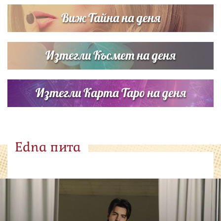
Виж Тайна на деня
Изтегли Късмет на деня
Изтегли Карта Таро на деня
Edna пита