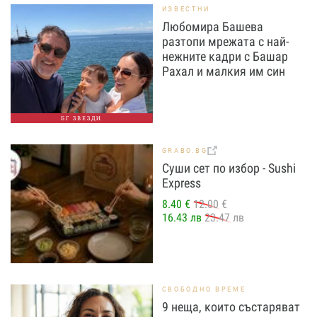
ИЗВЕСТНИ
Любомира Башева
разтопи мрежата с най-
нежните кадри с Башар
Рахал и малкия им син
БГ ЗВЕЗДИ
GRABO.BG
Суши сет по избор - Sushi
Express
8.40 €
12.00 €
16.43 лв
23.47 лв
СВОБОДНО ВРЕМЕ
9 неща, които състаряват