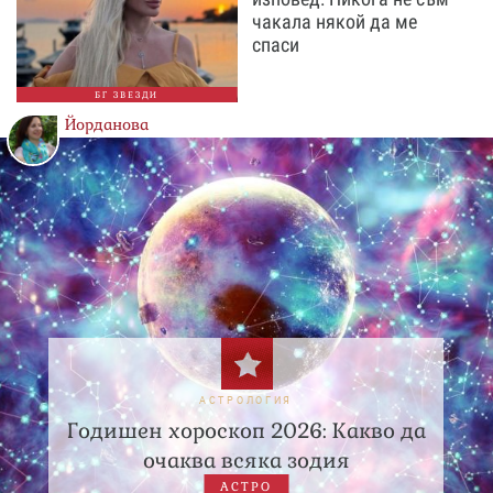
чакала някой да ме
спаси
БГ ЗВЕЗДИ
Йорданова
АСТРОЛОГИЯ
Годишен хороскоп 2026: Какво да
очаква всяка зодия
АСТРО