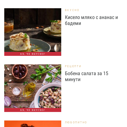
ВКУСНО
Кисело мляко с ананас и
бадеми
АХ, ЧЕ ВКУСНО!
РЕЦЕПТИ
Бобена салата за 15
минути
АХ, ЧЕ ВКУСНО!
ЛЮБОПИТНО