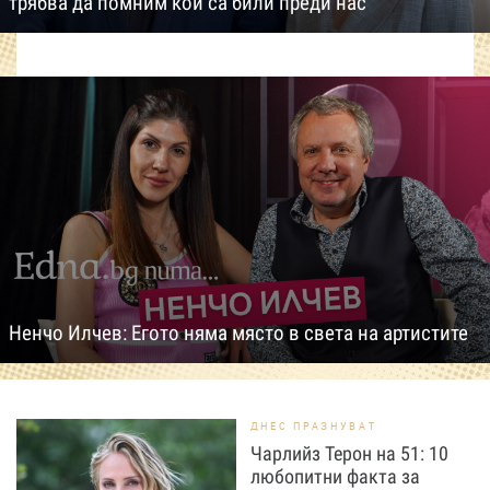
трябва да помним кои са били преди нас
Ненчо Илчев: Егото няма място в света на артистите
ДНЕС ПРАЗНУВАТ
Чарлийз Терон на 51: 10
любопитни факта за