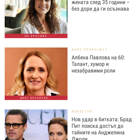
жената след 35 години –
без дори да ги осъзнава
ПО-КРАСИВА
ДНЕС ПРАЗНУВАТ
Албена Павлова на 60:
Талант, хумор и
незабравими роли
ДНЕС ПРАЗНУВА...
ИЗВЕСТНИ
Нов удар в битката: Брад
Пит поиска достъп до
тайните на Анджелина
Джоли