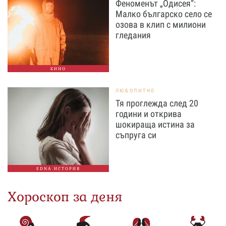
Феноменът „Одисея“:
Малко българско село се
озова в клип с милиони
гледания
КИНО
ЛЮБОПИТНО
Тя проглежда след 20
години и открива
шокираща истина за
съпруга си
EDNA ИСТОРИЯ
Хороскоп за деня