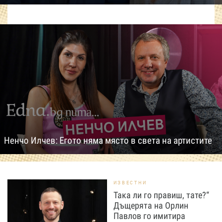
Ненчо Илчев: Егото няма място в света на артистите
ИЗВЕСТНИ
Така ли го правиш, тате?“
Дъщерята на Орлин
Павлов го имитира