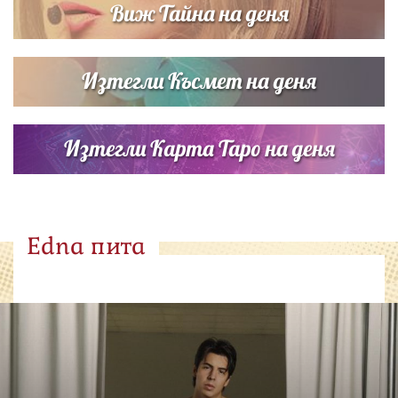
Виж Тайна на деня
Изтегли Късмет на деня
Изтегли Карта Таро на деня
Edna пита