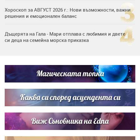
Хороскоп за АВГУСТ 2026 г.: Нови възможности, важни
решения и емоционален баланс
Дъщерята на Гала - Мари отплава с любимия и двете
си деца на семейна морска приказка
„Тук сме най-щастливи“: Радина Кърджилова и Пламен
Димов издадоха своето любимо място
Магическата топка
Дъщерята на Тодор Батков вдигна сватба, Стоичков и
Братя Аргирови я изненадаха с песен
Каква си според асцендента си
Виж Съновника на Edna