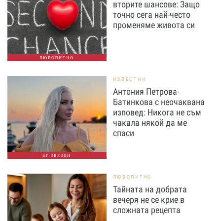
вторите шансове: Защо
точно сега най-често
променяме живота си
ЛЮБОПИТНО
ИЗВЕСТНИ
Антония Петрова-
Батинкова с неочаквана
изповед: Никога не съм
чакала някой да ме
спаси
БГ ЗВЕЗДИ
ЛЮБОПИТНО
Тайната на добрата
вечеря не се крие в
сложната рецепта