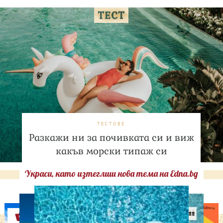
ТЕСТОВЕ
Разкажи ни за почивката си и виж
какъв морски типаж си
Украси, като изтеглиш нова тема на Edna.bg
Оферти