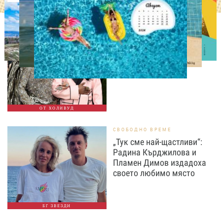
ИЗВЕСТНИ
A$AP Rocky и Риана с
откровено признание за
родителството
ОТ ХОЛИВУД
СВОБОДНО ВРЕМЕ
„Тук сме най-щастливи“:
Радина Кърджилова и
Пламен Димов издадоха
своето любимо място
БГ ЗВЕЗДИ