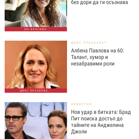
без дори да ги осъзнава
ПО-КРАСИВА
ДНЕС ПРАЗНУВАТ
Албена Павлова на 60:
Талант, хумор и
незабравими роли
ДНЕС ПРАЗНУВА...
ИЗВЕСТНИ
Нов удар в битката: Брад
Пит поиска достъп до
тайните на Анджелина
Джоли