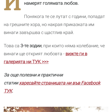
И
реалност
намерят голямата любов.
Понякога те се лутат с години, попадат
на грешните хора, но накрая приказката им
винаги завършва с щастлив край.
Това са
3-те зодии
, при които няма колебание, че
винаги ще открият любовта -
вижте ги в
галерията ни ТУК >>>
За още полезни и практични
статии
харесайте страницата ни във Facebook
ТУК
.