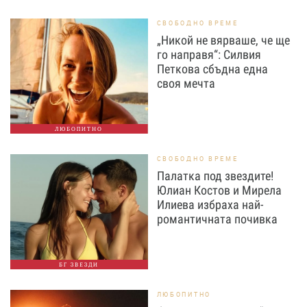
СВОБОДНО ВРЕМЕ
„Никой не вярваше, че ще
го направя“: Силвия
Петкова сбъдна една
своя мечта
ЛЮБОПИТНО
СВОБОДНО ВРЕМЕ
Палатка под звездите!
Юлиан Костов и Мирела
Илиева избраха най-
романтичната почивка
БГ ЗВЕЗДИ
ЛЮБОПИТНО