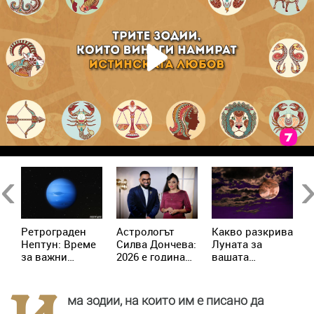
Previous
Ne
Ретрограден
Астрологът
Kакво разкрива
К
Нептун: Време
Силва Дончева:
Луната за
и
за важни
2026 е година
вашата
ж
решения за 4
на съвпадите,
личност?
зодии
които
отключват
ма зодии, на които им е писано да
новата