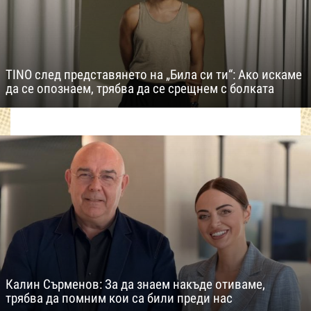
TINO след представянето на „Била си ти“: Ако искаме
да се опознаем, трябва да се срещнем с болката
Калин Сърменов: За да знаем накъде отиваме,
трябва да помним кои са били преди нас