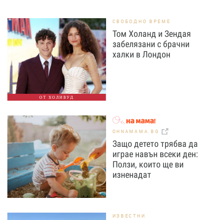
СВОБОДНО ВРЕМЕ
Том Холанд и Зендая
забелязани с брачни
халки в Лондон
ОТ ХОЛИВУД
OHNAMAMA.BG
Защо детето трябва да
играе навън всеки ден:
Ползи, които ще ви
изненадат
ИЗВЕСТНИ