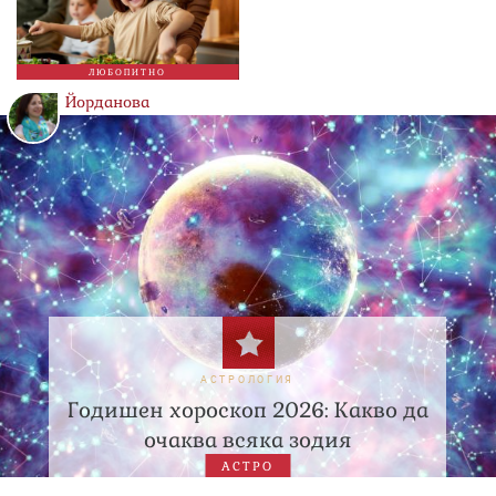
ЛЮБОПИТНО
Йорданова
АСТРОЛОГИЯ
Годишен хороскоп 2026: Какво да
очаква всяка зодия
АСТРО