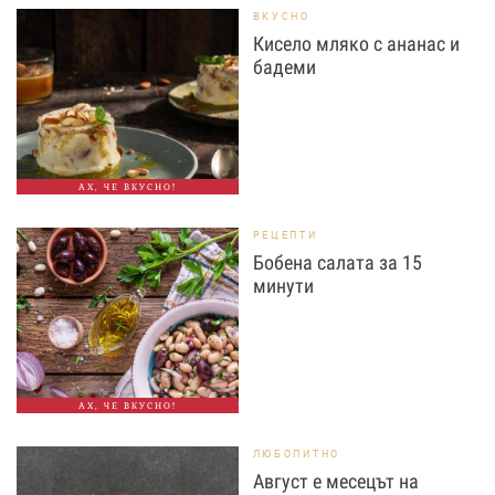
ВКУСНО
Кисело мляко с ананас и
бадеми
АХ, ЧЕ ВКУСНО!
РЕЦЕПТИ
Бобена салата за 15
минути
АХ, ЧЕ ВКУСНО!
ЛЮБОПИТНО
Август е месецът на