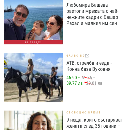
Любомира Башева
разтопи мрежата с най-
нежните кадри с Башар
Рахал и малкия им син
БГ ЗВЕЗДИ
GRABO.BG
АТВ, стрелба и езда -
Конна база Вуковия
45.90 €
61.36 €
89.77 лв
120.01 лв
СВОБОДНО ВРЕМЕ
9 неща, които състаряват
жената след 35 години –