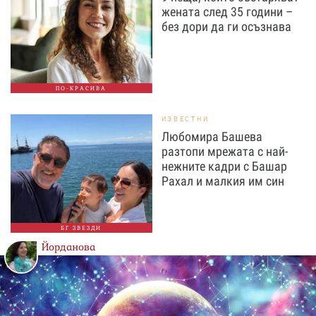
жената след 35 години –
без дори да ги осъзнава
ПО-КРАСИВА
ИЗВЕСТНИ
Любомира Башева
разтопи мрежата с най-
нежните кадри с Башар
Рахал и малкия им син
БГ ЗВЕЗДИ
Йорданова