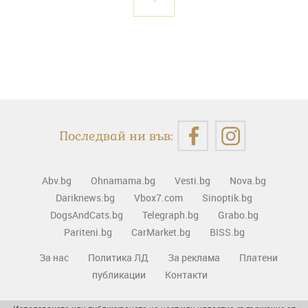
Последвай ни във:
Abv.bg
Ohnamama.bg
Vesti.bg
Nova.bg
Dariknews.bg
Vbox7.com
Sinoptik.bg
DogsAndCats.bg
Telegraph.bg
Grabo.bg
Pariteni.bg
CarMarket.bg
BISS.bg
За нас
Политика ЛД
За реклама
Платени
публикации
Контакти