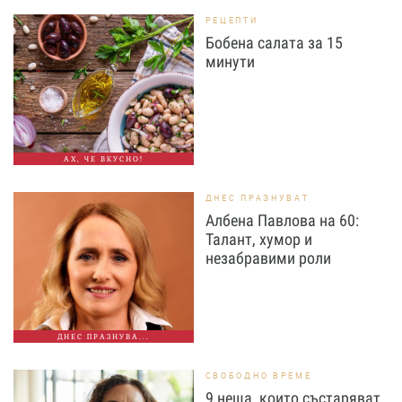
РЕЦЕПТИ
Бобена салата за 15
минути
АХ, ЧЕ ВКУСНО!
ДНЕС ПРАЗНУВАТ
Албена Павлова на 60:
Талант, хумор и
незабравими роли
ДНЕС ПРАЗНУВА...
СВОБОДНО ВРЕМЕ
9 неща, които състаряват