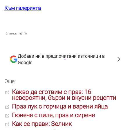
Към галерията
Снимка:
netinfo
Добави ни в предпочитани източници в
Google
Още:
Какво да сготвим с
праз
: 16
невероятни, бързи и вкусни рецепти
Праз
лук с горчица и варени яйца
Гювече с пиле,
праз
и сирене
Как се прави: Зелник