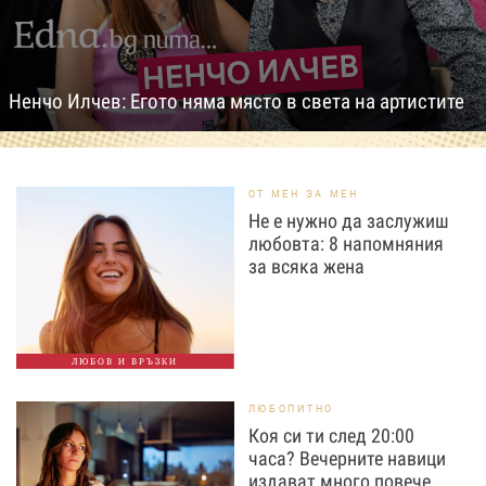
Ненчо Илчев: Егото няма място в света на артистите
ОТ МЕН ЗА МЕН
Не е нужно да заслужиш
любовта: 8 напомняния
за всяка жена
ЛЮБОВ И ВРЪЗКИ
ЛЮБОПИТНО
Коя си ти след 20:00
часа? Вечерните навици
издават много повече,