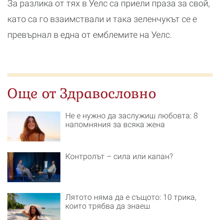
За разлика от тях в Уелс са приели праза за свой,
като са го взаимствали и така зеленчукът се е
превърнал в една от емблемите на Уелс.
Още от Здравословно
Не е нужно да заслужиш любовта: 8
напомняния за всяка жена
Контролът – сила или капан?
Лятото няма да е същото: 10 трика,
които трябва да знаеш