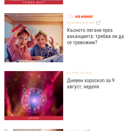
ТЪЖНА ВЕСТ
OHNAMAMA.BG
Късното лягане през
ваканцията: трябва ли да
се тревожим?
АСТРОЛОГИЯ
Дневен хороскоп за 9
август, неделя
АСТРО