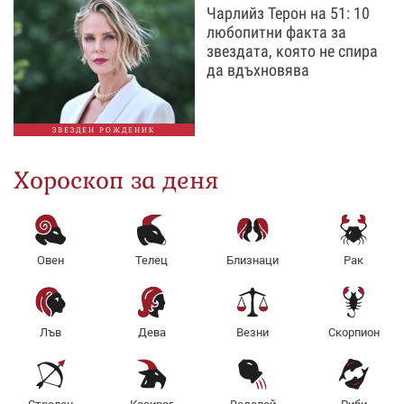
Чарлийз Терон на 51: 10
любопитни факта за
звездата, която не спира
да вдъхновява
ЗВЕЗДЕН РОЖДЕНИК
Хороскоп за деня
Овен
Телец
Близнаци
Рак
Лъв
Дева
Везни
Скорпион
Стрелец
Козирог
Водолей
Риби