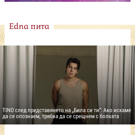
Edna пита
TINO след представянето на „Била си ти“: Ако искаме
да се опознаем, трябва да се срещнем с болката