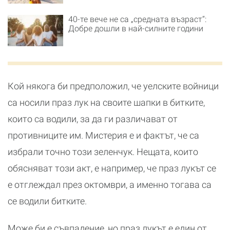
40-те вече не са „средната възраст“:
Добре дошли в най-силните години
Кой някога би предположил, че уелските войници
са носили праз лук на своите шапки в битките,
които са водили, за да ги различават от
противниците им. Мистерия е и фактът, че са
избрали точно този зеленчук. Нещата, които
обясняват този акт, е например, че праз лукът се
е отглеждал през октомври, а именно тогава са
се водили битките.
Може би е съвпадение, но праз лукът е един от