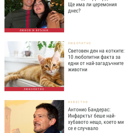
Ще има ли церемония
днес?
ЛЮБОВ И ВРЪЗКИ
ЛЮБОПИТНО
Световен ден на котките:
10 любопитни факта за
едни от най-загадъчните
животни
ЛЮБОПИТНО
ИЗВЕСТНИ
Антонио Бандерас:
Инфарктът беше най-
хубавото нещо, което ми
се е случвало