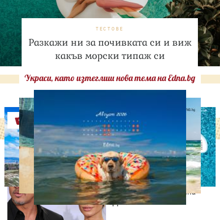
ТЕСТОВЕ
Разкажи ни за почивката си и виж
какъв морски типаж си
Украси, като изтеглиш нова тема на Edna.bg
Оферти
ИЗВЕСТНИ
Нов удар в битката: Брад
Пит поиска достъп до
тайните на Анджелина
Джоли