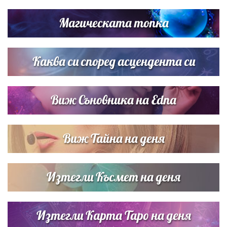
Дневен хороскоп за 6 август, четвъртък
Магическата топка
Списъкът е ясен: Джей Ло и Риана във ВИП гостите на
сватбата на Роналдо
Каква си според асцендента си
Виж Съновника на Edna
Виж Тайна на деня
Изтегли Късмет на деня
Изтегли Карта Таро на деня