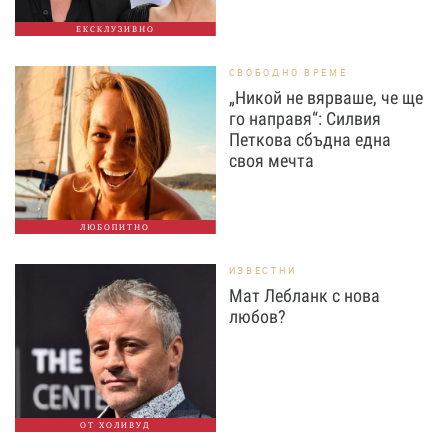
ЕКСКЛУЗИВНО
СВОБОДНО ВРЕМЕ
„Никой не вярваше, че ще
го направя“: Силвия
Петкова сбъдна една
своя мечта
ЛЮБОПИТНО
ИЗВЕСТНИ
Мат Лебланк с нова
любов?
ОТ ХОЛИВУД