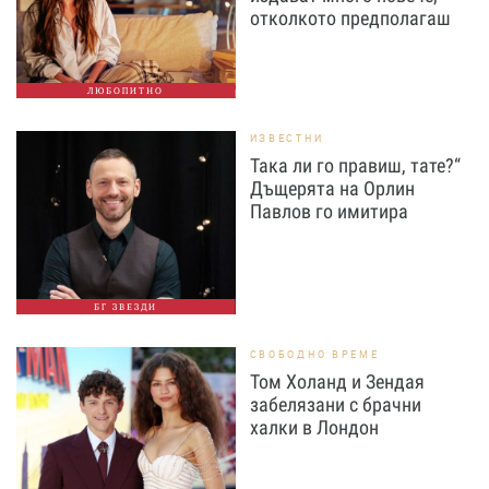
отколкото предполагаш
ЛЮБОПИТНО
ИЗВЕСТНИ
Така ли го правиш, тате?“
Дъщерята на Орлин
Павлов го имитира
БГ ЗВЕЗДИ
СВОБОДНО ВРЕМЕ
Том Холанд и Зендая
забелязани с брачни
халки в Лондон