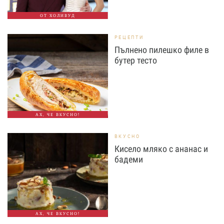
ОТ ХОЛИВУД
РЕЦЕПТИ
Пълнено пилешко филе в
бутер тесто
АХ, ЧЕ ВКУСНО!
ВКУСНО
Кисело мляко с ананас и
бадеми
АХ, ЧЕ ВКУСНО!