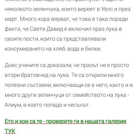
няколкото зеленчука, които виреят в Уелс и през
март. Много хора вярват, че това е така поради
факта, че Свети Давид е включил праз лука в
своите пости, които са представлявали
консумирането на хляб, вода и билки.
Днес учените са доказали, че празът не е просто
втори братовчед на лука. Те са открили много
полезни съставки, включващи се в него, както и в
много други зеленчуци от семейството на лука -
Алиум, в което попада и чесънът.
Ето и кои са те - проверете ги в нашата галерия
ТУК