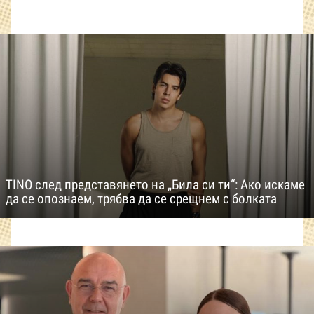
TINO след представянето на „Била си ти“: Ако искаме
да се опознаем, трябва да се срещнем с болката