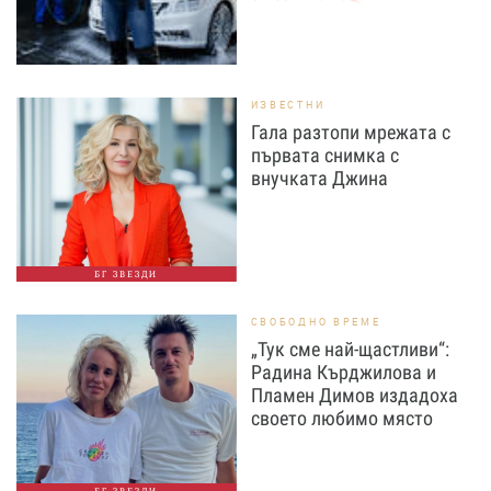
ИЗВЕСТНИ
Гала разтопи мрежата с
първата снимка с
внучката Джина
БГ ЗВЕЗДИ
СВОБОДНО ВРЕМЕ
„Тук сме най-щастливи“:
Радина Кърджилова и
Пламен Димов издадоха
своето любимо място