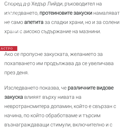
Годишен
Според д-р Хедър Лийди, ръководител на
хороскоп
2026:
изследването,
протеиновите закуски
намаляват
Какво
не само
апетита
за сладки храни, но и за солени
да
очаква
храни с високо съдържание на мазнини.
всяка
зодия
АСТРО
Ако се пропусне закуската, желанието за
похапването им продължава да се увеличава
през деня.
Изследването показва, че
различните видове
закуска
влияят върху нивата на
невротрансмитера допамин, който е свързан с
начина, по който обработваме и търсим
възнаграждаващи стимули, включително и с