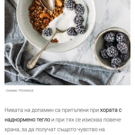
Снимка:
Thinkstock
Нивата на допамин са притъпени при
хората с
наднормено тегло
и при тях се изисква повече
храна, за да получат същото чувство на