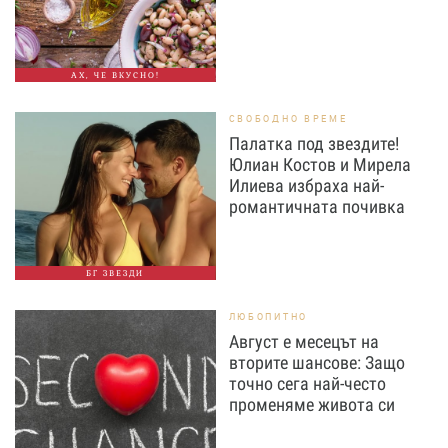
АХ, ЧЕ ВКУСНО!
СВОБОДНО ВРЕМЕ
Палатка под звездите!
Юлиан Костов и Мирела
Илиева избраха най-
романтичната почивка
БГ ЗВЕЗДИ
ЛЮБОПИТНО
Август е месецът на
вторите шансове: Защо
точно сега най-често
променяме живота си