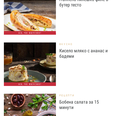
бутер тесто
АХ, ЧЕ ВКУСНО!
ВКУСНО
Кисело мляко с ананас и
бадеми
АХ, ЧЕ ВКУСНО!
РЕЦЕПТИ
Бобена салата за 15
минути