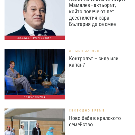
Мамалев - актьорът,
който повече от пет
десетилетия кара
България да се смее
ЗВЕЗДЕН РОЖДЕНИК
ОТ МЕН ЗА МЕН
Контролът – сила или
капан?
ПСИХОЛОГИЯ
СВОБОДНО ВРЕМЕ
Ново бебе в кралското
семейство