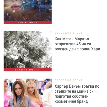
НУМЕРОЛОГИЯ
СВОБОДНО ВРЕМЕ
Как Меган Маркъл
отпразнува 45-ия си
рожден ден с принц Хари
КРАЛСКИ НОВИНИ
СВОБОДНО ВРЕМЕ
Харпър Бекъм тръгва по
стъпките на майка си –
подготвя собствен
козметичен бранд