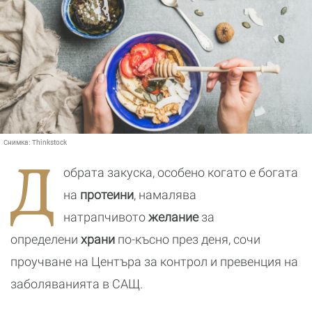
Снимка:
Thinkstock
Д
обрата закуска, особено когато е богата
на
протеини
, намалява
натрапчивото
желание
за
определени
храни
по-късно през деня, сочи
проучване на Центъра за контрол и превенция на
заболяванията в САЩ.