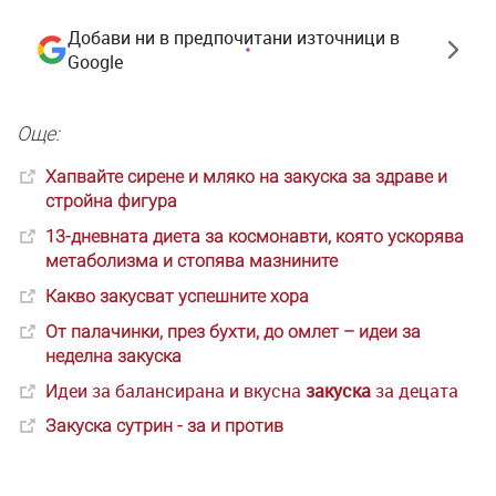
Добави ни в предпочитани източници в
Google
Още:
Хапвайте сирене и мляко на
закуска
за здраве и
стройна фигура
13-дневната диета за космонавти, която ускорява
метаболизма и стопява мазнините
Какво закусват успешните хора
От палачинки, през бухти, до омлет – идеи за
неделна
закуска
Идеи за балансирана и вкусна
закуска
за децата
Закуска
сутрин - за и против