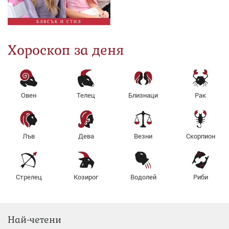
БЛЯСЪК И СТИЛ
Хороскоп за деня
Овен
Телец
Близнаци
Рак
Лъв
Дева
Везни
Скорпион
Стрелец
Козирог
Водолей
Риби
Най-четени