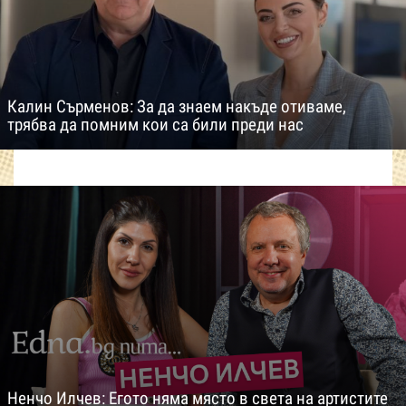
Калин Сърменов: За да знаем накъде отиваме,
трябва да помним кои са били преди нас
Ненчо Илчев: Егото няма място в света на артистите