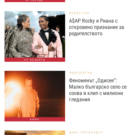
БГ ЗВЕЗДИ
ИЗВЕСТНИ
A$AP Rocky и Риана с
откровено признание за
родителството
ОТ ХОЛИВУД
ЛЮБОПИТНО
Феноменът „Одисея“:
Малко българско село се
озова в клип с милиони
гледания
КИНО
ДНЕС ПРАЗНУВАТ