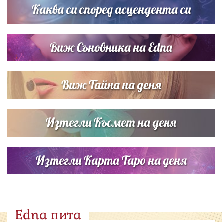
Каква си според асцендента си
Виж Съновника на Edna
Виж Тайна на деня
Изтегли Късмет на деня
Изтегли Карта Таро на деня
Edna пита