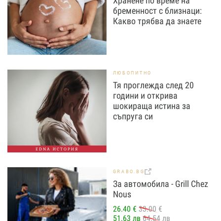
Хранене по време на
бременност с близнаци:
Какво трябва да знаете
ЛЮБОПИТНО
Тя проглежда след 20
години и открива
шокираща истина за
съпруга си
EDNA ИСТОРИЯ
GRABO.BG
За автомобила - Grill Chez
Nous
26.40 €
33.00 €
51.63 лв
64.54 лв