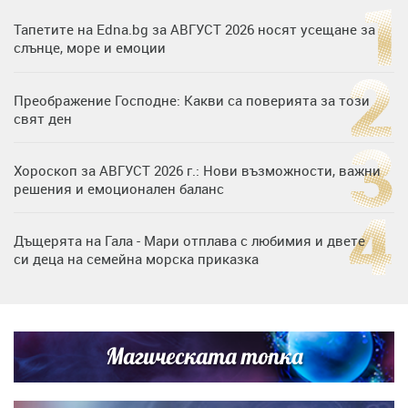
Тапетите на Edna.bg за АВГУСТ 2026 носят усещане за
слънце, море и емоции
Преображение Господне: Какви са поверията за този
свят ден
Хороскоп за АВГУСТ 2026 г.: Нови възможности, важни
решения и емоционален баланс
Дъщерята на Гала - Мари отплава с любимия и двете
си деца на семейна морска приказка
Звездна ваканция в Майорка: Дженифър Анистън,
Кортни Кокс и Джим Къртис заедно на яхта
Магическата топка
Дъщерята на Тодор Батков вдигна сватба, Стоичков и
Братя Аргирови я изненадаха с песен