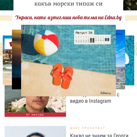
какъв морски типаж си
Украси, като изтеглиш нова тема на Edna.bg
Оферти
ИЗВЕСТНИ
„Не бъдете скромни, а
пищни“: Владимир
Карамазов разсмя
последователите си с
видео в Instagram
БГ ЗВЕЗДИ
ДНЕС ПРАЗНУВАТ
Какво не знаем за Георги