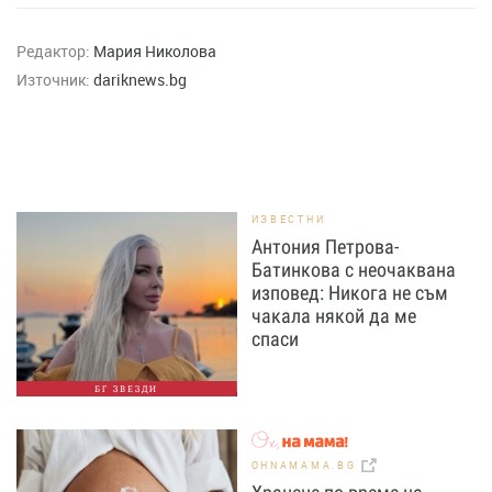
Редактор:
Мария Николова
Източник:
dariknews.bg
ИЗВЕСТНИ
Антония Петрова-
Батинкова с неочаквана
изповед: Никога не съм
чакала някой да ме
спаси
БГ ЗВЕЗДИ
OHNAMAMA.BG