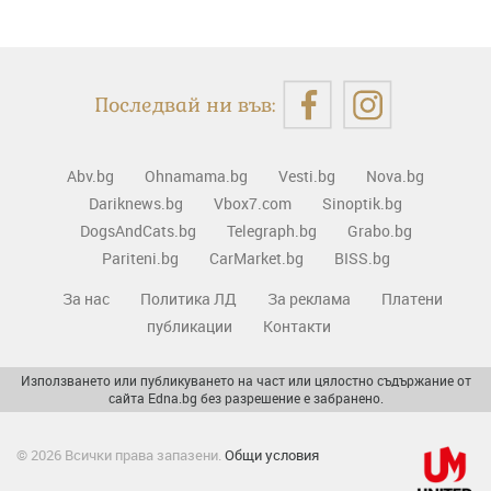
Последвай ни във:
Abv.bg
Ohnamama.bg
Vesti.bg
Nova.bg
Dariknews.bg
Vbox7.com
Sinoptik.bg
DogsAndCats.bg
Telegraph.bg
Grabo.bg
Pariteni.bg
CarMarket.bg
BISS.bg
За нас
Политика ЛД
За реклама
Платени
публикации
Контакти
Използването или публикуването на част или цялостно съдържание от
сайта Edna.bg без разрешение е забранено.
© 2026 Всички права запазени.
Общи условия