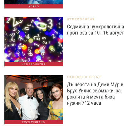
АСТРО
НУМЕРОЛОГИЯ
Седмична нумерологична
прогноза за 10 - 16 август
НУМЕРОЛОГИЯ
СВОБОДНО ВРЕМЕ
Дъщерята на Деми Мур и
Брус Уилис се омъжи: за
роклята ѝ мечта бяха
нужни 712 часа
ЕКСКЛУЗИВНО