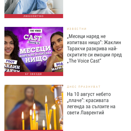
ЛЮБОПИТНО
ИЗВЕСТНИ
„Месеци наред не
изпитвах нищо“: Жаклин
Таракчи разкрива най-
скритите си емоции пред
„The Voice Cast“
БГ ЗВЕЗДИ
ДНЕС ПРАЗНУВАТ
На 10 август небето
„плаче“: красивата
легенда за сълзите на
свети Лаврентий