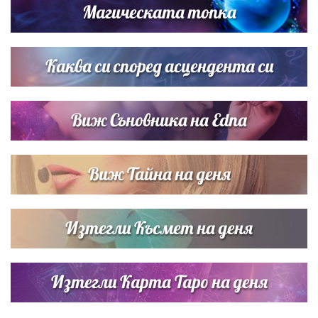
Магическата топка
Дъщерята на Тодор Батков вдигна сватба, Стоичков и
Братя Аргирови я изненадаха с песен
Каква си според асцендента си
Виж Съновника на Edna
Виж Тайна на деня
Изтегли Късмет на деня
Изтегли Карта Таро на деня