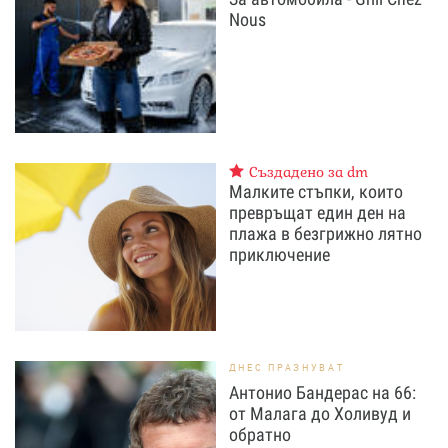
Nous
Създадено за dm
Малките стъпки, които
превръщат един ден на
плажа в безгрижно лятно
приключение
ДНЕС ПРАЗНУВАТ
Антонио Бандерас на 66:
от Малага до Холивуд и
обратно