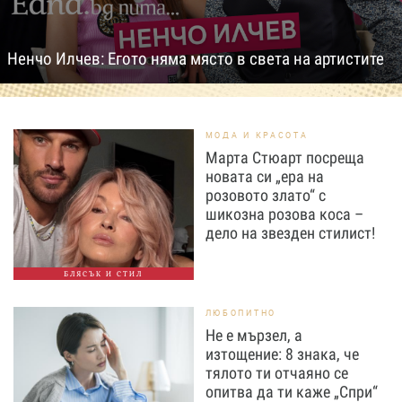
Ненчо Илчев: Егото няма място в света на артистите
МОДА И КРАСОТА
Марта Стюарт посреща
новата си „ера на
розовото злато“ с
шикозна розова коса –
дело на звезден стилист!
БЛЯСЪК И СТИЛ
ЛЮБОПИТНО
Не е мързел, а
изтощение: 8 знака, че
тялото ти отчаяно се
опитва да ти каже „Спри“