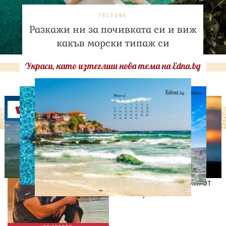
ТЕСТОВЕ
Разкажи ни за почивката си и виж
какъв морски типаж си
Украси, като изтеглиш нова тема на Edna.bg
Оферти
ИЗВЕСТНИ
Даниел Петканов покори
Африка: пингвини, акули
и незабравими гледки от
Кейптаун