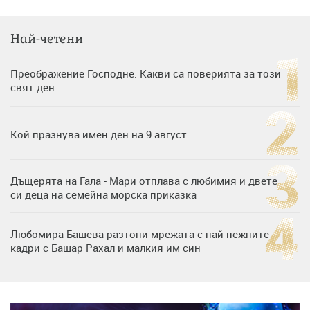
Най-четени
Преображение Господне: Какви са поверията за този
свят ден
Кой празнува имен ден на 9 август
Дъщерята на Гала - Мари отплава с любимия и двете
си деца на семейна морска приказка
Любомира Башева разтопи мрежата с най-нежните
кадри с Башар Рахал и малкия им син
„Тук сме най-щастливи“: Радина Кърджилова и Пламен
Димов издадоха своето любимо място