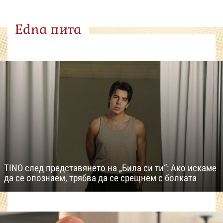
Edna пита
TINO след представянето на „Била си ти“: Ако искаме
да се опознаем, трябва да се срещнем с болката