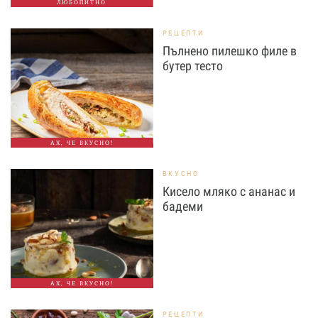
ЛЮБОПИТНО
РЕЦЕПТИ
Пълнено пилешко филе в
бутер тесто
АХ, ЧЕ ВКУСНО!
ВКУСНО
Кисело мляко с ананас и
бадеми
АХ, ЧЕ ВКУСНО!
РЕЦЕПТИ