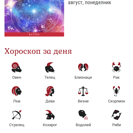
август, понеделник
АСТРО
Хороскоп за деня
Овен
Телец
Близнаци
Рак
Лъв
Дева
Везни
Скорпион
Стрелец
Козирог
Водолей
Риби