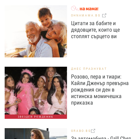
OHNAMAMA.BG
Цитати за бабите и
дядовците, които ще
стоплят сърцето ви
ДНЕС ПРАЗНУВАТ
Розово, пера и тиари:
Кайли Дженър превърна
рождения си ден в
истинска момичешка
приказка
ЗВЕЗДЕН РОЖДЕНИК
GRABO.BG
За автомобила - Grill Chez