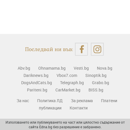
Последвай ни във:
Abv.bg
Ohnamama.bg
Vesti.bg
Nova.bg
Dariknews.bg
Vbox7.com
Sinoptik.bg
DogsAndCats.bg
Telegraph.bg
Grabo.bg
Pariteni.bg
CarMarket.bg
BISS.bg
За нас
Политика ЛД
За реклама
Платени
публикации
Контакти
Използването или публикуването на част или цялостно съдържание от
сайта Edna.bg без разрешение е забранено.