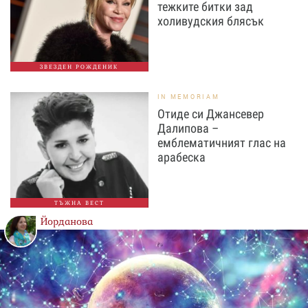
тежките битки зад
холивудския блясък
ЗВЕЗДЕН РОЖДЕНИК
IN MEMORIAM
Отиде си Джансевер
Далипова –
емблематичният глас на
арабеска
ТЪЖНА ВЕСТ
Йорданова