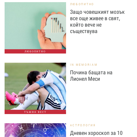
ЛЮБОПИТНО
Защо човешкият мозък
все още живее в свят,
който вече не
съществува
ЛЮБОПИТНО
IN MEMORIAM
Почина бащата на
Лионел Меси
ТЪЖНА ВЕСТ
АСТРОЛОГИЯ
Дневен хороскоп за 10