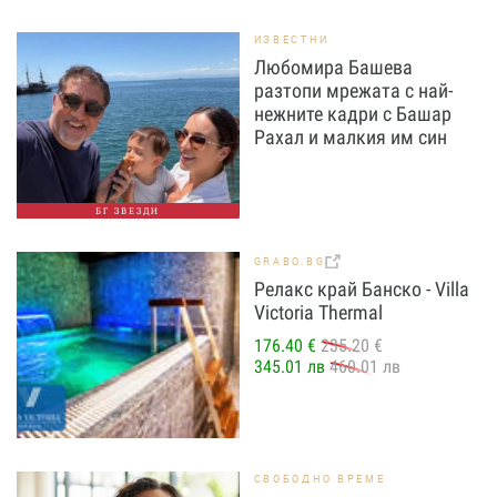
ИЗВЕСТНИ
Любомира Башева
разтопи мрежата с най-
нежните кадри с Башар
Рахал и малкия им син
БГ ЗВЕЗДИ
GRABO.BG
Релакс край Банско - Villa
Victoria Thermal
176.40 €
235.20 €
345.01 лв
460.01 лв
СВОБОДНО ВРЕМЕ