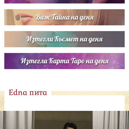
Виж Тайна на деня
Изтегли Късмет на деня
Изтегли Карта Таро на деня
Edna пита