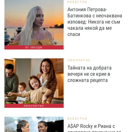
ИЗВЕСТНИ
Антония Петрова-
Батинкова с неочаквана
изповед: Никога не съм
чакала някой да ме
спаси
БГ ЗВЕЗДИ
ЛЮБОПИТНО
Тайната на добрата
вечеря не се крие в
сложната рецепта
ЛЮБОПИТНО
ИЗВЕСТНИ
A$AP Rocky и Риана с