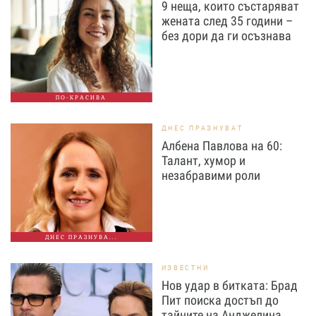
9 неща, които състаряват
жената след 35 години –
без дори да ги осъзнава
ПО-КРАСИВА
ДНЕС ПРАЗНУВАТ
Албена Павлова на 60:
Талант, хумор и
незабравими роли
ДНЕС ПРАЗНУВА...
ИЗВЕСТНИ
Нов удар в битката: Брад
Пит поиска достъп до
тайните на Анджелина