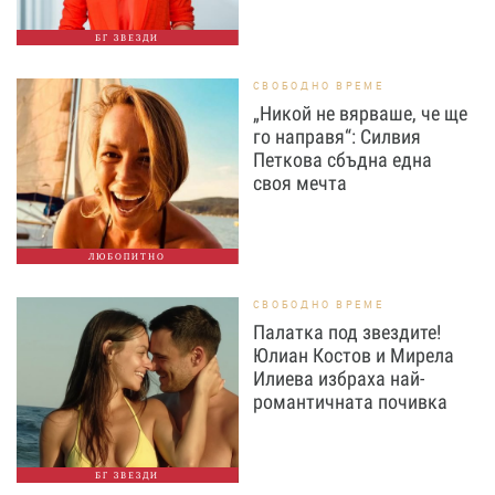
БГ ЗВЕЗДИ
СВОБОДНО ВРЕМЕ
„Никой не вярваше, че ще
го направя“: Силвия
Петкова сбъдна една
своя мечта
ЛЮБОПИТНО
СВОБОДНО ВРЕМЕ
Палатка под звездите!
Юлиан Костов и Мирела
Илиева избраха най-
романтичната почивка
БГ ЗВЕЗДИ