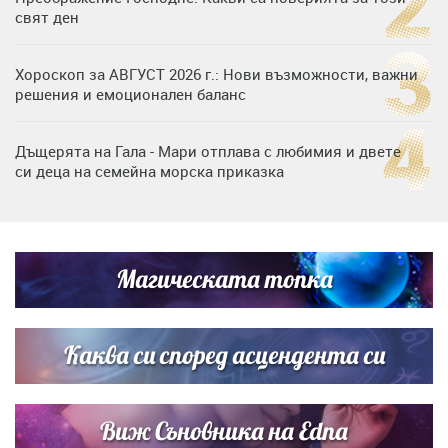
свят ден
Хороскоп за АВГУСТ 2026 г.: Нови възможности, важни
решения и емоционален баланс
Дъщерята на Гала - Мари отплава с любимия и двете
си деца на семейна морска приказка
„Тук сме най-щастливи“: Радина Кърджилова и Пламен
Димов издадоха своето любимо място
Магическата топка
Дъщерята на Тодор Батков вдигна сватба, Стоичков и
Братя Аргирови я изненадаха с песен
Каква си според асцендента си
Виж Съновника на Edna