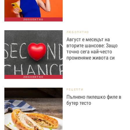
ЛЮБОПИТНО
ЛЮБОПИТНО
Август е месецът на
вторите шансове: Защо
точно сега най-често
променяме живота си
ЛЮБОПИТНО
РЕЦЕПТИ
Пълнено пилешко филе в
бутер тесто