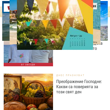
Оферти
СВОБОДНО ВРЕМЕ
„Тук сме най-щастливи“:
Радина Кърджилова и
Пламен Димов издадоха
своето любимо място
БГ ЗВЕЗДИ
ДНЕС ПРАЗНУВАТ
Преображение Господне:
Какви са поверията за
този свят ден