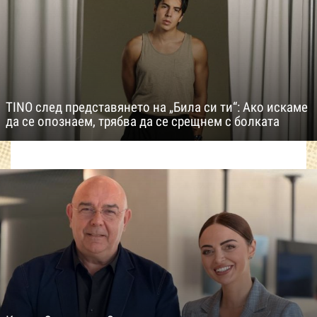
TINO след представянето на „Била си ти“: Ако искаме
да се опознаем, трябва да се срещнем с болката