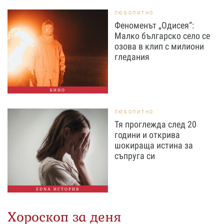
ЛЮБОПИТНО
Феноменът „Одисея“:
Малко българско село се
озова в клип с милиони
гледания
КИНО
ЛЮБОПИТНО
Тя проглежда след 20
години и открива
шокираща истина за
съпруга си
EDNA ИСТОРИЯ
Хороскоп за деня