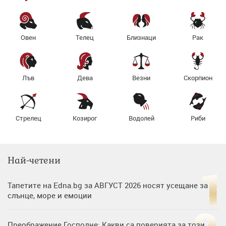
Овен
Телец
Близнаци
Рак
Лъв
Дева
Везни
Скорпион
Стрелец
Козирог
Водолей
Риби
Най-четени
Тапетите на Edna.bg за АВГУСТ 2026 носят усещане за
слънце, море и емоции
Преображение Господне: Какви са поверията за този