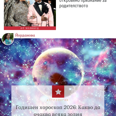
откровено признание за
родителството
ОТ ХОЛИВУД
Йорданова
АСТРОЛОГИЯ
Годишен хороскоп 2026: Какво да
очаква всяка зодия