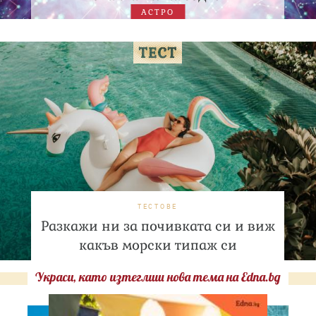
АСТРО
ТЕСТОВЕ
Разкажи ни за почивката си и виж
какъв морски типаж си
Украси, като изтеглиш нова тема на Edna.bg