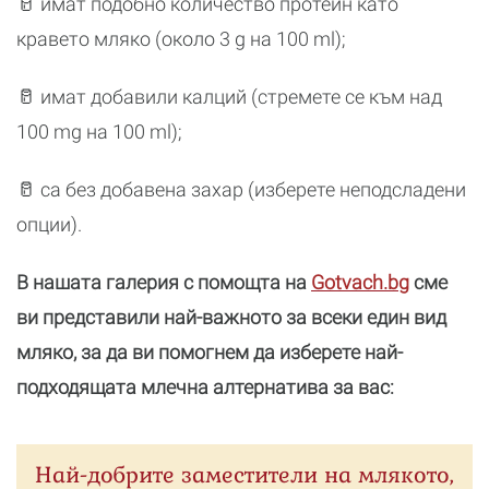
🥛 имат подобно количество протеин като
кравето мляко (около 3 g на 100 ml);
🥛 имат добавили калций (стремете се към над
100 mg на 100 ml);
🥛 са без добавена захар (изберете неподсладени
опции).
В нашата галерия с помощта на
Gotvach.bg
сме
ви представили най-важното за всеки един вид
мляко, за да ви помогнем да изберете най-
подходящата млечна алтернатива за вас:
Най-добрите заместители на млякото,