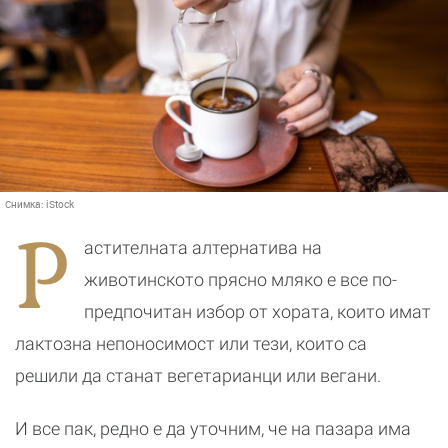
Снимка:
iStock
Р
астителната алтернатива на
животинското прясно мляко е все по-
предпочитан избор от хората, които имат
лактозна непоносимост или тези, които са
решили да станат вегетарианци или вегани.
И все пак, редно е да уточним, че на пазара има