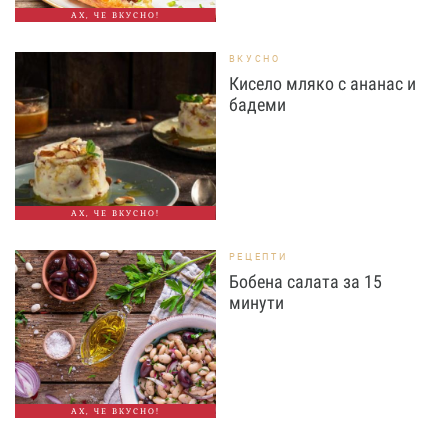
АХ, ЧЕ ВКУСНО!
ВКУСНО
Кисело мляко с ананас и
бадеми
АХ, ЧЕ ВКУСНО!
РЕЦЕПТИ
Бобена салата за 15
минути
АХ, ЧЕ ВКУСНО!