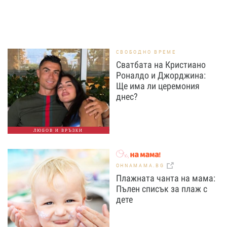
СВОБОДНО ВРЕМЕ
Сватбата на Кристиано
Роналдо и Джорджина:
Ще има ли церемония
днес?
ЛЮБОВ И ВРЪЗКИ
OHNAMAMA.BG
Плажната чанта на мама:
Пълен списък за плаж с
дете