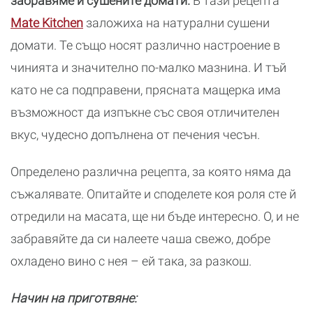
забравяме и сушените домати.
В тази рецепта
Mate Kitchen
заложиха на натурални сушени
домати. Те също носят различно настроение в
чинията и значително по-малко мазнина. И тъй
като не са подправени, прясната мащерка има
възможност да изпъкне със своя отличителен
вкус, чудесно допълнена от печения чесън.
Определено различна рецепта, за която няма да
съжалявате. Опитайте и споделете коя роля сте й
отредили на масата, ще ни бъде интересно. О, и не
забравяйте да си налеете чаша свежо, добре
охладено вино с нея – ей така, за разкош.
Начин на приготвяне: