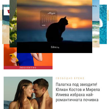
Оферти
ЛЮБОПИТНО
ТЕСТ: Какво издава
телефонът ти за теб?
ЛЮБОПИТНО
СВОБОДНО ВРЕМЕ
Палатка под звездите!
Юлиан Костов и Мирела
Илиева избраха най-
романтичната почивка