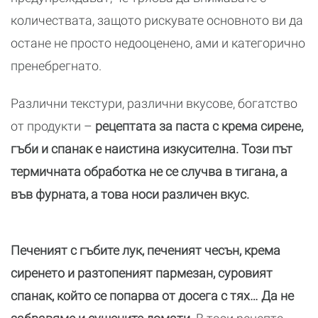
количествата, защото рискувате основното ви да
остане не просто недооценено, ами и категорично
пренебрегнато.
Различни текстури, различни вкусове, богатство
от продукти –
рецептата за паста с крема сирене,
гъби и спанак е наистина изкусителна. Този път
термичната обработка не се случва в тигана, а
във фурната, а това носи различен вкус.
Печеният с гъбите лук, печеният чесън, крема
сиренето и разтопеният пармезан, суровият
спанак, който се попарва от досега с тях… Да не