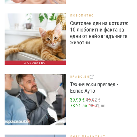
ЛЮБОПИТНО
Световен ден на котките:
10 любопитни факта за
едни от най-загадъчните
животни
ЛЮБОПИТНО
GRABO.BG
Технически преглед -
Еспас Ауто
39.99 €
46.02 €
78.21 лв
90.01 лв
ДНЕС ПРАЗНУВАТ