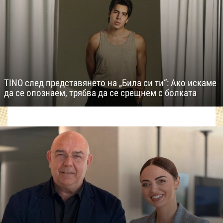
TINO след представянето на „Била си ти“: Ако искаме
да се опознаем, трябва да се срещнем с болката