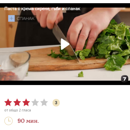
3
от общо
2
гласа
90 мин.