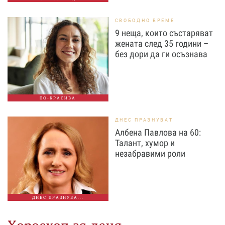
СВОБОДНО ВРЕМЕ
9 неща, които състаряват
жената след 35 години –
без дори да ги осъзнава
ПО-КРАСИВА
ДНЕС ПРАЗНУВАТ
Албена Павлова на 60:
Талант, хумор и
незабравими роли
ДНЕС ПРАЗНУВА...