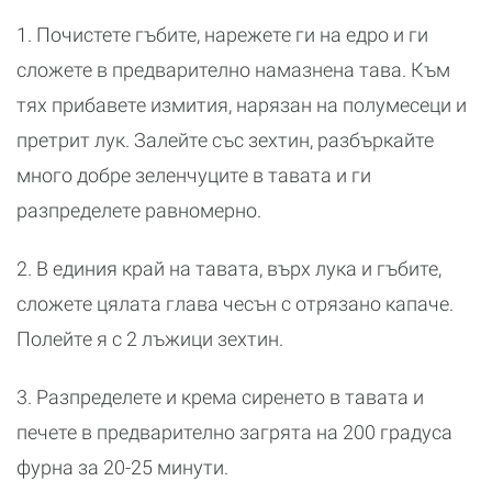
1. Почистете гъбите, нарежете ги на едро и ги
сложете в предварително намазнена тава. Към
тях прибавете измития, нарязан на полумесеци и
претрит лук. Залейте със зехтин, разбъркайте
много добре зеленчуците в тавата и ги
разпределете равномерно.
2. В единия край на тавата, върх лука и гъбите,
сложете цялата глава чесън с отрязано капаче.
Полейте я с 2 лъжици зехтин.
3. Разпределете и крема сиренето в тавата и
печете в предварително загрята на 200 градуса
фурна за 20-25 минути.