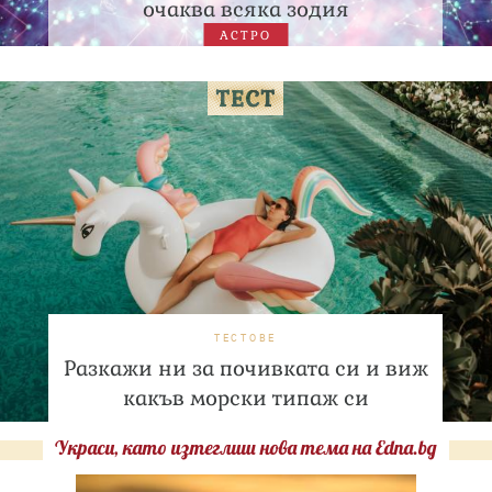
очаква всяка зодия
АСТРО
ТЕСТОВЕ
Разкажи ни за почивката си и виж
какъв морски типаж си
Украси, като изтеглиш нова тема на Edna.bg