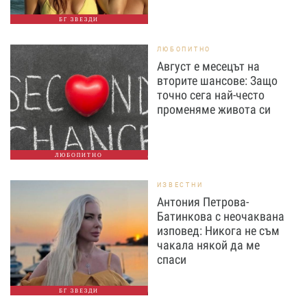
БГ ЗВЕЗДИ
ЛЮБОПИТНО
Август е месецът на
вторите шансове: Защо
точно сега най-често
променяме живота си
ЛЮБОПИТНО
ИЗВЕСТНИ
Антония Петрова-
Батинкова с неочаквана
изповед: Никога не съм
чакала някой да ме
спаси
БГ ЗВЕЗДИ