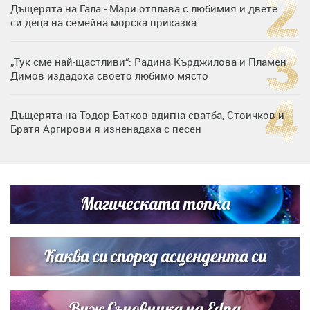
Дъщерята на Гала - Мари отплава с любимия и двете
си деца на семейна морска приказка
„Тук сме най-щастливи“: Радина Кърджилова и Пламен
Димов издадоха своето любимо място
Дъщерята на Тодор Батков вдигна сватба, Стоичков и
Братя Аргирови я изненадаха с песен
Дневен хороскоп за 6 август, четвъртък
Магическата топка
Списъкът е ясен: Джей Ло и Риана във ВИП гостите на
сватбата на Роналдо
Каква си според асцендента си
Виж Съновника на Edna