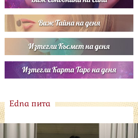
Виж Тайна на деня
Изтегли Късмет на деня
Изтегли Карта Таро на деня
Edna пита