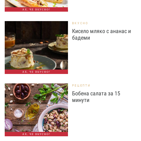
АХ, ЧЕ ВКУСНО!
ВКУСНО
Кисело мляко с ананас и
бадеми
АХ, ЧЕ ВКУСНО!
РЕЦЕПТИ
Бобена салата за 15
минути
АХ, ЧЕ ВКУСНО!