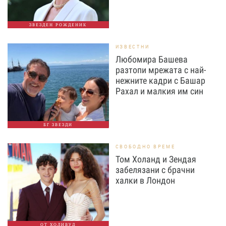
ЗВЕЗДЕН РОЖДЕНИК
ИЗВЕСТНИ
Любомира Башева
разтопи мрежата с най-
нежните кадри с Башар
Рахал и малкия им син
БГ ЗВЕЗДИ
СВОБОДНО ВРЕМЕ
Том Холанд и Зендая
забелязани с брачни
халки в Лондон
ОТ ХОЛИВУД