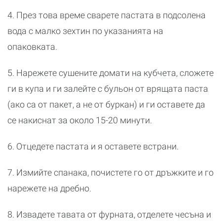
4. През това време сварете пастата в подсолена
вода с малко зехтин по указанията на
опаковката.
5. Нарежете сушените домати на кубчета, сложете
ги в купа и ги залейте с бульон от врящата паста
(ако са от пакет, а не от буркан) и ги оставете да
се накиснат за около 15-20 минути.
6. Отцедете пастата и я оставете встрани.
7. Измийте спанака, почистете го от дръжките и го
нарежете на дребно.
8. Извадете тавата от фурната, отделете чесъна и