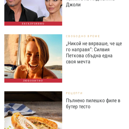
Джоли
ЕКСКЛУЗИВНО
СВОБОДНО ВРЕМЕ
„Никой не вярваше, че ще
го направя“: Силвия
Петкова сбъдна една
своя мечта
ЛЮБОПИТНО
РЕЦЕПТИ
Пълнено пилешко филе в
бутер тесто