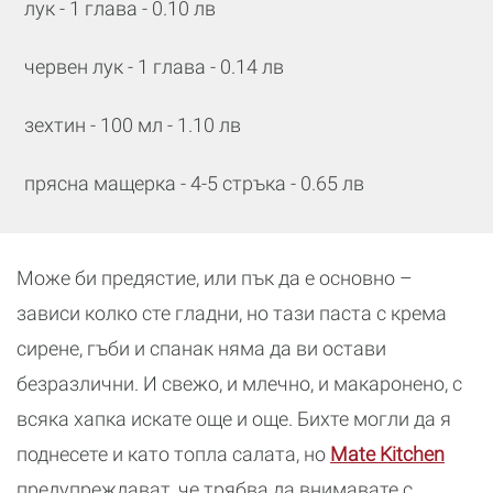
лук - 1 глава - 0.10 лв
червен лук - 1 глава - 0.14 лв
зехтин - 100 мл - 1.10 лв
прясна мащерка - 4-5 стръка - 0.65 лв
Може би предястие, или пък да е основно –
зависи колко сте гладни, но тази паста с крема
сирене, гъби и спанак няма да ви остави
безразлични. И свежо, и млечно, и макаронено, с
всяка хапка искате още и още. Бихте могли да я
поднесете и като топла салата, но
Mate Kitchen
предупреждават, че трябва да внимавате с