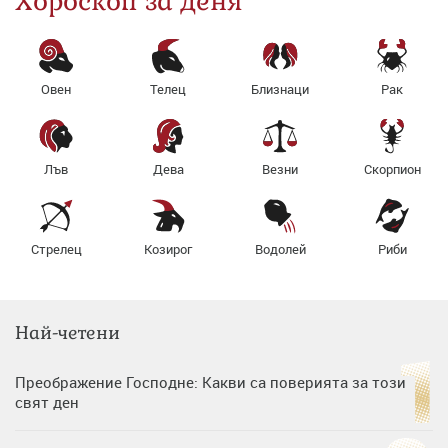
Хороскоп за деня
Овен
Телец
Близнаци
Рак
Лъв
Дева
Везни
Скорпион
Стрелец
Козирог
Водолей
Риби
Най-четени
Преображение Господне: Какви са поверията за този
свят ден