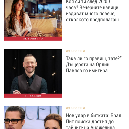
Коя си ти след 20:00
часа? Вечерните навици
издават много повече,
отколкото предполагаш
ЛЮБОПИТНО
ИЗВЕСТНИ
Така ли го правиш, тате?“
Дъщерята на Орлин
Павлов го имитира
БГ ЗВЕЗДИ
ИЗВЕСТНИ
Нов удар в битката: Брад
Пит поиска достъп до
тайните на Анджелина