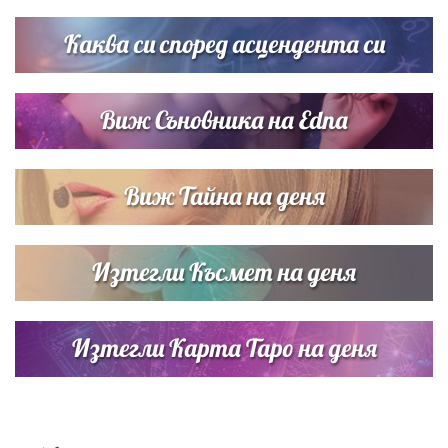
сватбата на Роналдо
Каква си според асцендента си
Виж Съновника на Edna
Виж Тайна на деня
Изтегли Късмет на деня
Изтегли Карта Таро на деня