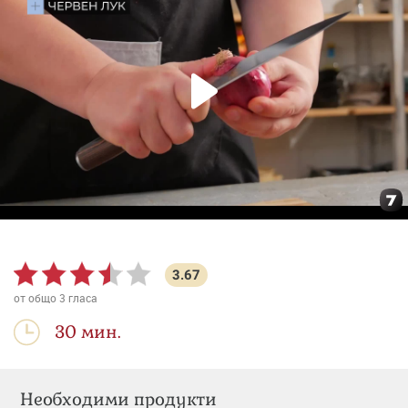
3.67
от общо
3
гласа
30 мин.
Необходими продукти