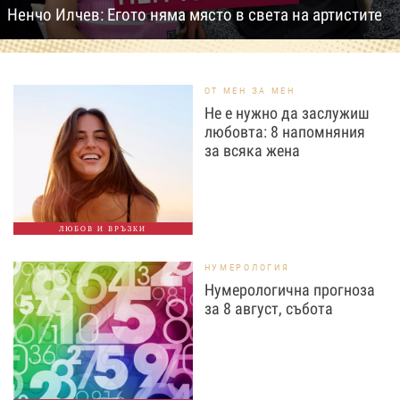
Ненчо Илчев: Егото няма място в света на артистите
ОТ МЕН ЗА МЕН
Не е нужно да заслужиш
любовта: 8 напомняния
за всяка жена
ЛЮБОВ И ВРЪЗКИ
НУМЕРОЛОГИЯ
Нумерологична прогноза
за 8 август, събота