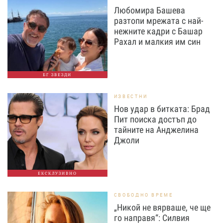
Любомира Башева
разтопи мрежата с най-
нежните кадри с Башар
Рахал и малкия им син
БГ ЗВЕЗДИ
ИЗВЕСТНИ
Нов удар в битката: Брад
Пит поиска достъп до
тайните на Анджелина
Джоли
ЕКСКЛУЗИВНО
СВОБОДНО ВРЕМЕ
„Никой не вярваше, че ще
го направя“: Силвия