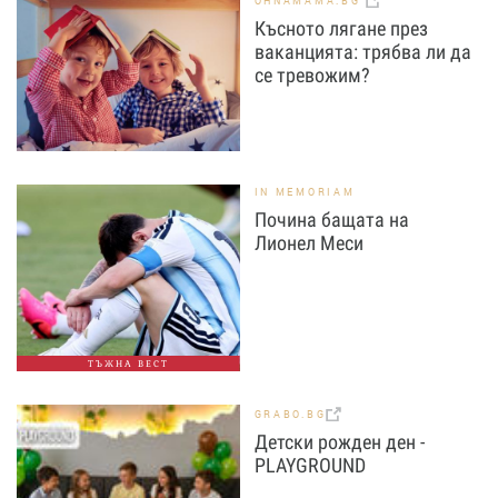
OHNAMAMA.BG
Късното лягане през
ваканцията: трябва ли да
се тревожим?
IN MEMORIAM
Почина бащата на
Лионел Меси
ТЪЖНА ВЕСТ
GRABO.BG
Детски рожден ден -
PLAYGROUND