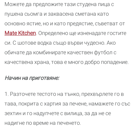
Можете да предложите тази студена пица с
пушена сьомга и заквасена сметана като
основно ястие, но и като предястие, съветват от
Mate Kitchen
. Определено ще изненадате гостите
си. С шотове водка също върви чудесно. Ако
обичате да комбинирате качествен футбол с
качествена храна, това е много добро попадение.
Начин на приготвяне:
1. Разточете тестото на тънко, прехвърлете го в
тава, покрита с хартия за печене, намажете го със
зехтин и го надупчете с вилица, за да не се
надигне по време на печенето.