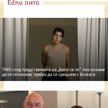
Edna пита
TINO след представянето на „Била си ти“: Ако искаме
да се опознаем, трябва да се срещнем с болката