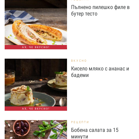
Пълнено пилешко филе в
бутер тесто
АХ, ЧЕ ВКУСНО!
ВКУСНО
Кисело мляко с ананас и
бадеми
АХ, ЧЕ ВКУСНО!
РЕЦЕПТИ
Бобена салата за 15
минути