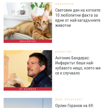
ЛЮБОПИТНО
Световен ден на котките:
10 любопитни факта за
едни от най-загадъчните
животни
ЛЮБОПИТНО
ИЗВЕСТНИ
Антонио Бандерас:
Инфарктът беше най-
хубавото нещо, което ми
се е случвало
ОТ ХОЛИВУД
ДНЕС ПРАЗНУВАТ
Орлин Горанов на 69: