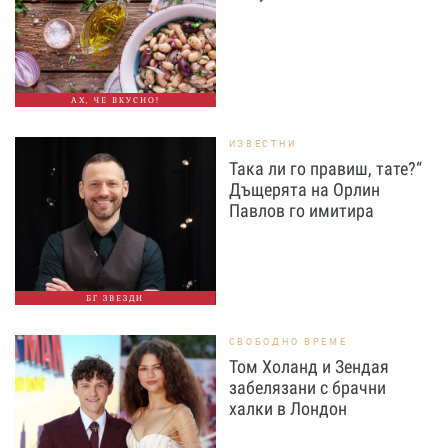
АХ, ЧЕ ВКУСНО!
ИЗВЕСТНИ
Така ли го правиш, тате?“
Дъщерята на Орлин
Павлов го имитира
БГ ЗВЕЗДИ
СВОБОДНО ВРЕМЕ
Том Холанд и Зендая
забелязани с брачни
халки в Лондон