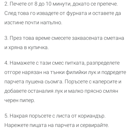
2. Печете от 8 до 10 минути, докато се препече.
След това го извадете от фурната и оставете да
изстине почти напълно.
3. През това време смесете заквасената сметана
и хряна в купичка.
4. Намажете с тази смес питката, разпределете
отгоре нарязан на тънки филийки лук и подредете
парчета пушена сьомга. Поръсете с каперсите и
добавете останалия лук и малко прясно смлян
черен пипер.
5. Накрая поръсете с листа от кориандър.
Нарежете пицата на парчета и сервирайте.