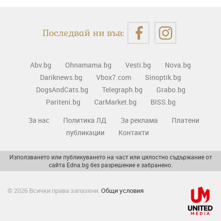
Последвай ни във:
Abv.bg
Ohnamama.bg
Vesti.bg
Nova.bg
Dariknews.bg
Vbox7.com
Sinoptik.bg
DogsAndCats.bg
Telegraph.bg
Grabo.bg
Pariteni.bg
CarMarket.bg
BISS.bg
За нас
Политика ЛД
За реклама
Платени
публикации
Контакти
Използването или публикуването на част или цялостно съдържание от
сайта Edna.bg без разрешение е забранено.
© 2026 Всички права запазени.
Общи условия