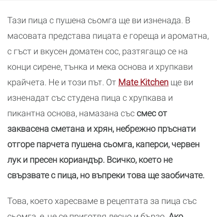
Тази пица с пушена сьомга ще ви изненада. В
масовата представа пицата е гореща и ароматна,
с гъст и вкусен доматен сос, разтягащо се на
конци сирене, тънка и мека основа и хрупкави
крайчета. Не и този път. От
Mate Kitchen
ще ви
изненадат със студена пица с хрупкава и
пикантна основа, намазана със
смес от
заквасена сметана и хрян, небрежно пръснати
отгоре парчета пушена сьомга, каперси, червен
лук и пресен кориандър. Всичко, което не
свързвате с пица, но въпреки това ще заобичате.
Това, което харесваме в рецептата за пица със
сьомга, е, че се приготвя лесно и бързо.
Ако