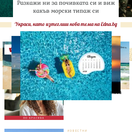
Разкажи ни за почивката си и виж
какъв морски типаж си
Украси, като изтеглиш нова тема на Edna.bg
Оферти
СВОБОДНО ВРЕМЕ
9 неща, които състаряват
жената след 35 години –
без дори да ги осъзнава
ПО-КРАСИВА
ИЗВЕСТНИ