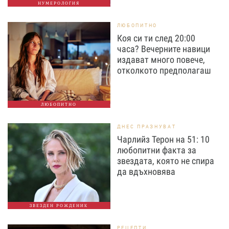
НУМЕРОЛОГИЯ
ЛЮБОПИТНО
Коя си ти след 20:00
часа? Вечерните навици
издават много повече,
отколкото предполагаш
ЛЮБОПИТНО
ДНЕС ПРАЗНУВАТ
Чарлийз Терон на 51: 10
любопитни факта за
звездата, която не спира
да вдъхновява
ЗВЕЗДЕН РОЖДЕНИК
РЕЦЕПТИ