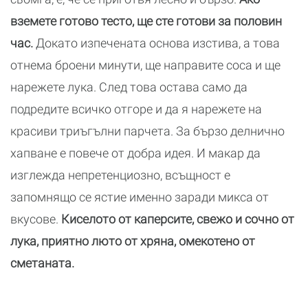
вземете готово тесто, ще сте готови за половин
час.
Докато изпечената основа изстива, а това
отнема броени минути, ще направите соса и ще
нарежете лука. След това остава само да
подредите всичко отгоре и да я нарежете на
красиви триъгълни парчета. За бързо делнично
хапване е повече от добра идея. И макар да
изглежда непретенциозно, всъщност е
запомнящо се ястие именно заради микса от
вкусове.
Киселото от каперсите, свежо и сочно от
лука, приятно люто от хряна, омекотено от
сметаната.