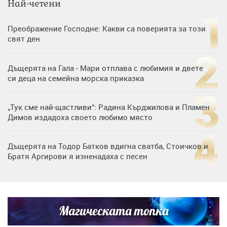
Най-четени
Преображение Господне: Какви са поверията за този
свят ден
Дъщерята на Гала - Мари отплава с любимия и двете
си деца на семейна морска приказка
„Тук сме най-щастливи“: Радина Кърджилова и Пламен
Димов издадоха своето любимо място
Дъщерята на Тодор Батков вдигна сватба, Стоичков и
Братя Аргирови я изненадаха с песен
Дневен хороскоп за 6 август, четвъртък
Магическата топка
Списъкът е ясен: Джей Ло и Риана във ВИП гостите на