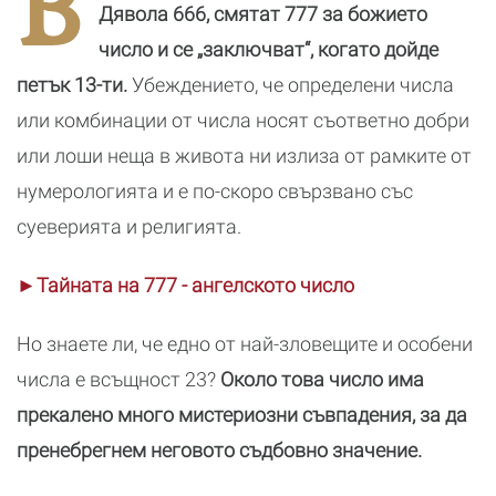
В
почивка
Дявола 666, смятат 777 за божието
число и се „заключват“, когато дойде
петък 13-ти.
Убеждението, че определени числа
или комбинации от числа носят съответно добри
или лоши неща в живота ни излиза от рамките от
нумерологията и е по-скоро свързвано със
суеверията и религията.
►Тайната на 777 - ангелското число
Но знаете ли, че едно от най-зловещите и особени
числа е всъщност 23?
Около това число има
прекалено много мистериозни съвпадения, за да
пренебрегнем неговото съдбовно значение.