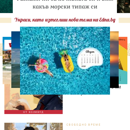
какъв морски типаж си
Украси, като изтеглиш нова тема на Edna.bg
Оферти
ИЗВЕСТНИ
Антонио Бандерас:
Инфарктът беше най-
хубавото нещо, което ми
се е случвало
ОТ ХОЛИВУД
СВОБОДНО ВРЕМЕ