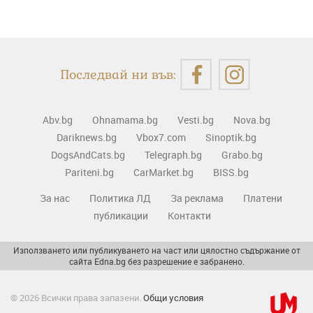
Последвай ни във:
Abv.bg
Ohnamama.bg
Vesti.bg
Nova.bg
Dariknews.bg
Vbox7.com
Sinoptik.bg
DogsAndCats.bg
Telegraph.bg
Grabo.bg
Pariteni.bg
CarMarket.bg
BISS.bg
За нас
Политика ЛД
За реклама
Платени
публикации
Контакти
Използването или публикуването на част или цялостно съдържание от
сайта Edna.bg без разрешение е забранено.
© 2026 Всички права запазени.
Общи условия