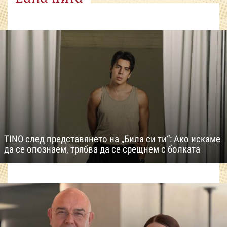
TINO след представянето на „Била си ти“: Ако искаме
да се опознаем, трябва да се срещнем с болката