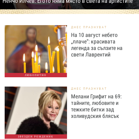
Ненчо Илчев: Егото няма място в света на артистите
ДНЕС ПРАЗНУВАТ
На 10 август небето
„плаче“: красивата
легенда за сълзите на
свети Лаврентий
ЛЮБОПИТНО
ДНЕС ПРАЗНУВАТ
Мелани Грифит на 69:
тайните, любовите и
тежките битки зад
холивудския блясък
ЗВЕЗДЕН РОЖДЕНИК