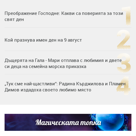
Преображение Господне: Какви са поверията за този
свят ден
Кой празнува имен ден на 9 август
Дъщерята на Гала - Мари отплава с любимия и двете
си деца на семейна морска приказка
„Тук сме най-щастливи“: Радина Кърджилова и Пламен
Димов издадоха своето любимо място
Любомира Башева разтопи мрежата с най-нежните
кадри с Башар Рахал и малкия им син
Магическата топка
Дъщерята на Тодор Батков вдигна сватба, Стоичков и