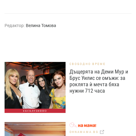
Редактор:
Велина Томова
СВОБОДНО ВРЕМЕ
Дъщерята на Деми Мур и
Брус Уилис се омъжи: за
роклята ѝ мечта бяха
нужни 712 часа
ЕКСКЛУЗИВНО
OHNAMAMA.BG