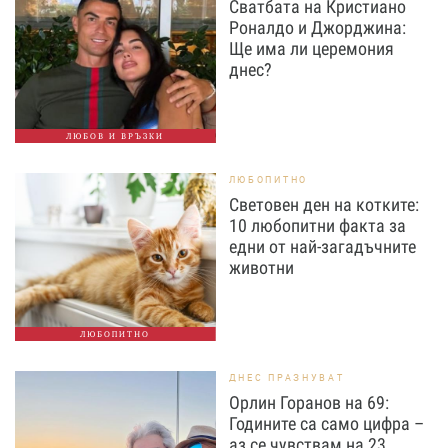
Сватбата на Кристиано
Роналдо и Джорджина:
Ще има ли церемония
днес?
ЛЮБОВ И ВРЪЗКИ
ЛЮБОПИТНО
Световен ден на котките:
10 любопитни факта за
едни от най-загадъчните
животни
ЛЮБОПИТНО
ДНЕС ПРАЗНУВАТ
Орлин Горанов на 69:
Годините са само цифра –
аз се чувствам на 23