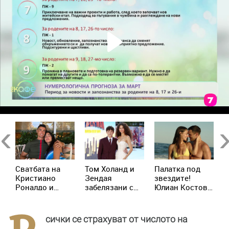
Previous
Ne
Сватбата на
Том Холанд и
Палатка под
К
д
Кристиано
Зендая
звездите!
М
р
Роналдо и
забелязани с
Юлиан Костов
о
Джорджина:
брачни халки в
и Мирела
и
Ще има ли
Лондон
Илиева избраха
д
церемония
най-
Х
сички се страхуват от числото на
днес?
романтичната