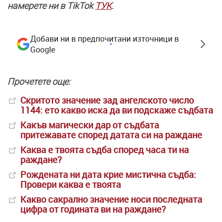
намерете ни в TikTok
ТУК
.
Добави ни в предпочитани източници в
Google
Прочетете още:
Скритото значение зад ангелското число
1144: ето какво иска да ви подскаже съдбата
Какъв магически дар от съдбата
притежавате според датата си на раждане
Каква е твоята съдба според часа ти на
раждане?
Рождената ни дата крие мистична съдба:
Провери каква е твоята
Какво сакрално значение носи последната
цифра от годината ви на раждане?