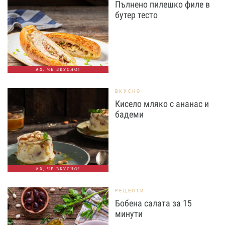
Пълнено пилешко филе в
бутер тесто
АХ, ЧЕ ВКУСНО!
ВКУСНО
Кисело мляко с ананас и
бадеми
АХ, ЧЕ ВКУСНО!
РЕЦЕПТИ
Бобена салата за 15
минути