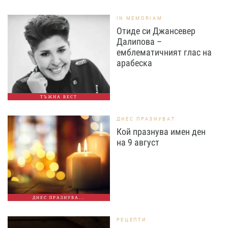
IN MEMORIAM
Отиде си Джансевер
Далипова –
емблематичният глас на
арабеска
ТЪЖНА ВЕСТ
ДНЕС ПРАЗНУВАТ
Кой празнува имен ден
на 9 август
ДНЕС ПРАЗНУВА...
РЕЦЕПТИ