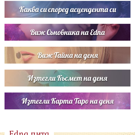
Братя Аргирови я изненадаха с песен
Каква си според асцендента си
Виж Съновника на Edna
Виж Тайна на деня
Изтегли Късмет на деня
Изтегли Карта Таро на деня
Edna пита