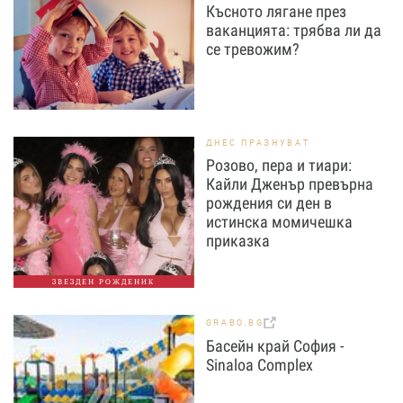
Късното лягане през
ваканцията: трябва ли да
се тревожим?
ДНЕС ПРАЗНУВАТ
Розово, пера и тиари:
Кайли Дженър превърна
рождения си ден в
истинска момичешка
приказка
ЗВЕЗДЕН РОЖДЕНИК
GRABO.BG
Басейн край София -
Sinaloa Complex