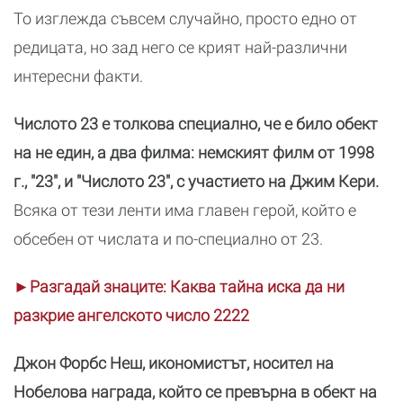
То изглежда съвсем случайно, просто едно от
редицата, но зад него се крият най-различни
интересни факти.
Числото 23 е толкова специално, че е било обект
на не един, а два филма: немският филм от 1998
г., "23", и "Числото 23", с участието на Джим Кери.
Всяка от тези ленти има главен герой, който е
обсебен от числата и по-специално от 23.
►Разгадай знаците: Каква тайна иска да ни
разкрие ангелското число 2222
Джон Форбс Неш, икономистът, носител на
Нобелова награда, който се превърна в обект на