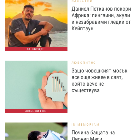
ИЗВЕСТНИ
Даниел Петканов покори
Африка: пингвини, акули
и незабравими гледки от
Кейптаун
БГ ЗВЕЗДИ
ЛЮБОПИТНО
Защо човешкият мозък
все още живее в свят,
който вече не
съществува
ЛЮБОПИТНО
IN MEMORIAM
Почина бащата на
Лионел Меси