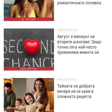
романтичната почивка
БГ ЗВЕЗДИ
ЛЮБОПИТНО
Август е месецът на
вторите шансове: Защо
точно сега най-често
променяме живота си
ЛЮБОПИТНО
ЛЮБОПИТНО
Тайната на добрата
вечеря не се крие в
сложната рецепта