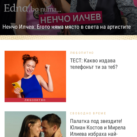
Ненчо Илчев: Егото няма място в света на артистите
ЛЮБОПИТНО
ТЕСТ: Какво издава
телефонът ти за теб?
ЛЮБОПИТНО
СВОБОДНО ВРЕМЕ
Палатка под звездите!
Юлиан Костов и Мирела
Илиева избраха най-