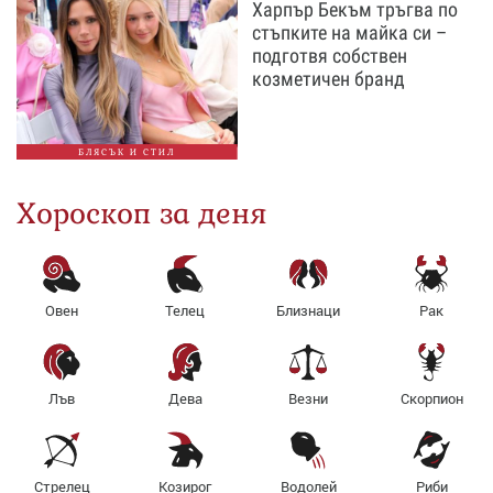
Харпър Бекъм тръгва по
стъпките на майка си –
подготвя собствен
козметичен бранд
БЛЯСЪК И СТИЛ
Хороскоп за деня
Овен
Телец
Близнаци
Рак
Лъв
Дева
Везни
Скорпион
Стрелец
Козирог
Водолей
Риби