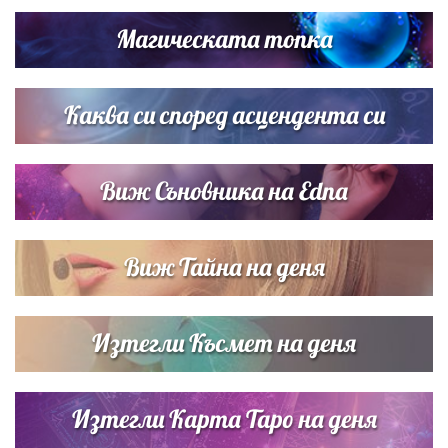
си деца на семейна морска приказка
Магическата топка
Звездна ваканция в Майорка: Дженифър Анистън,
Кортни Кокс и Джим Къртис заедно на яхта
Каква си според асцендента си
Виж Съновника на Edna
Виж Тайна на деня
Изтегли Късмет на деня
Изтегли Карта Таро на деня