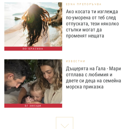
EDNA ПРЕПОРЪЧВА
Ако косата ти изглежда
по-уморена от теб след
отпуската, тези няколко
стъпки могат да
променят нещата
ПО-КРАСИВА
ИЗВЕСТНИ
Дъщерята на Гала - Мари
отплава с любимия и
двете си деца на семейна
морска приказка
БГ ЗВЕЗДИ