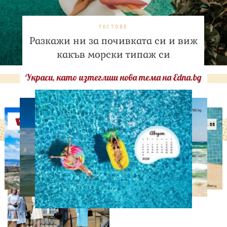
ТЕСТОВЕ
Разкажи ни за почивката си и виж
какъв морски типаж си
Украси, като изтеглиш нова тема на Edna.bg
Оферти
СВОБОДНО ВРЕМЕ
Ново бебе в кралското
семейство