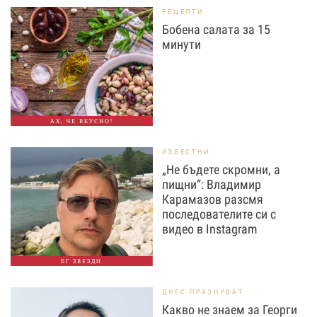
РЕЦЕПТИ
Бобена салата за 15
минути
АХ, ЧЕ ВКУСНО!
ИЗВЕСТНИ
„Не бъдете скромни, а
пищни“: Владимир
Карамазов разсмя
последователите си с
видео в Instagram
БГ ЗВЕЗДИ
ДНЕС ПРАЗНУВАТ
Какво не знаем за Георги