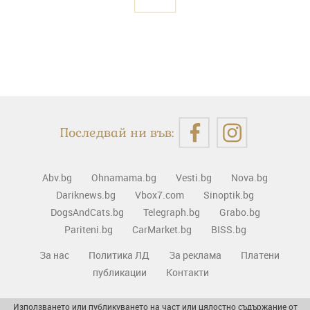
Последвай ни във:
Abv.bg
Ohnamama.bg
Vesti.bg
Nova.bg
Dariknews.bg
Vbox7.com
Sinoptik.bg
DogsAndCats.bg
Telegraph.bg
Grabo.bg
Pariteni.bg
CarMarket.bg
BISS.bg
За нас
Политика ЛД
За реклама
Платени
публикации
Контакти
Използването или публикуването на част или цялостно съдържание от