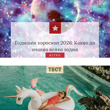
АСТРОЛОГИЯ
Годишен хороскоп 2026: Какво да
очаква всяка зодия
АСТРО