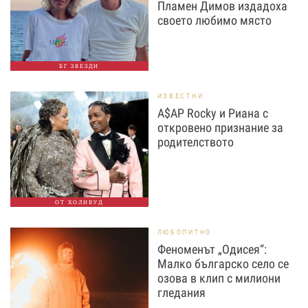
Пламен Димов издадоха
своето любимо място
БГ ЗВЕЗДИ
ИЗВЕСТНИ
A$AP Rocky и Риана с
откровено признание за
родителството
ОТ ХОЛИВУД
ЛЮБОПИТНО
Феноменът „Одисея“:
Малко българско село се
озова в клип с милиони
гледания