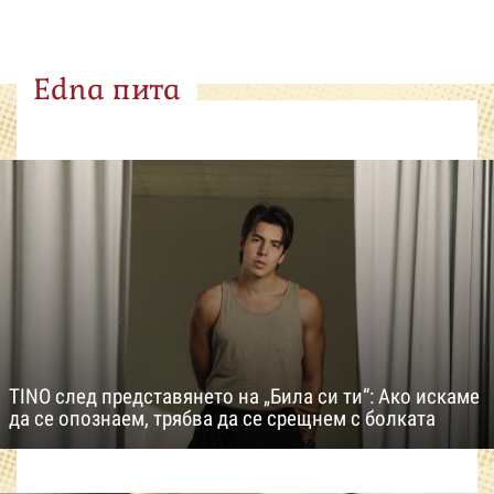
Edna пита
TINO след представянето на „Била си ти“: Ако искаме
да се опознаем, трябва да се срещнем с болката