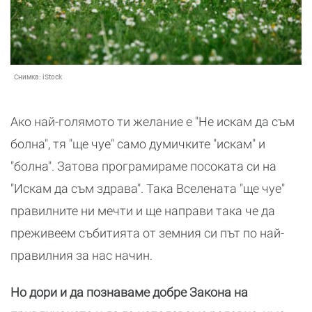
Снимка:
iStock
Ако най-голямото ти желание е "Не искам да съм
болна", тя "ще чуе" само думичките "искам" и
"болна". Затова програмираме посоката си на
"Искам да съм здрава". Така Вселената "ще чуе"
правилните ни мечти и ще направи така че да
преживеем събитията от земния си път по най-
правилния за нас начин.
Но дори и да познаваме добре Закона на