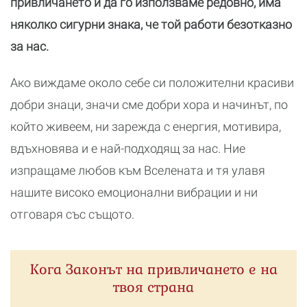
привличането и да го използваме редовно, има
няколко сигурни знака, че той работи безотказно
за нас.
Ако виждаме около себе си положителни красиви
добри знаци, значи сме добри хора и начинът, по
който живеем, ни зарежда с енергия, мотивира,
вдъхновява и е най-подходящ за нас. Ние
изпращаме любов към Вселената и тя улавя
нашите високо емоционални вибрации и ни
отговаря със същото.
Кога Законът на привличането е на
твоя страна