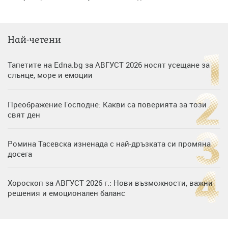
Най-четени
Тапетите на Edna.bg за АВГУСТ 2026 носят усещане за
слънце, море и емоции
Преображение Господне: Какви са поверията за този
свят ден
Ромина Тасевска изненада с най-дръзката си промяна
досега
Хороскоп за АВГУСТ 2026 г.: Нови възможности, важни
решения и емоционален баланс
Дъщерята на Гала - Мари отплава с любимия и двете