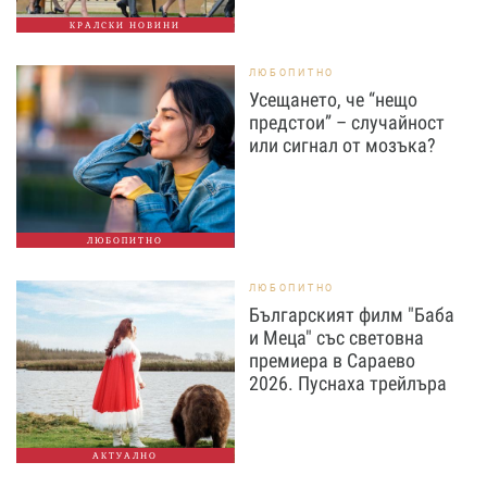
КРАЛСКИ НОВИНИ
ЛЮБОПИТНО
Усещането, че “нещо
предстои” – случайност
или сигнал от мозъка?
ЛЮБОПИТНО
ЛЮБОПИТНО
Българският филм "Баба
и Меца" със световна
премиера в Сараево
2026. Пуснаха трейлъра
АКТУАЛНО