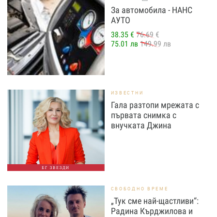
За автомобила - НАНС
АУТО
38.35 €
76.69 €
75.01 лв
149.99 лв
ИЗВЕСТНИ
Гала разтопи мрежата с
първата снимка с
внучката Джина
БГ ЗВЕЗДИ
СВОБОДНО ВРЕМЕ
„Тук сме най-щастливи“:
Радина Кърджилова и