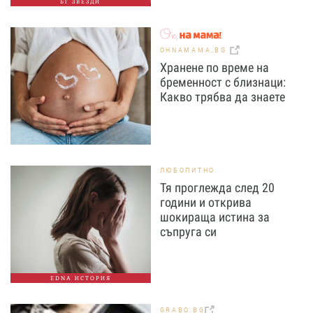
БГ ЗВЕЗДИ
OHNAMAMA.BG
Хранене по време на
бременност с близнаци:
Какво трябва да знаете
ЛЮБОПИТНО
Тя проглежда след 20
години и открива
шокираща истина за
съпруга си
EDNA ИСТОРИЯ
GRABO.BG