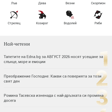
Лъв
Дева
Везни
Скорпион
Стрелец
Козирог
Водолей
Риби
Най-четени
Тапетите на Edna.bg за АВГУСТ 2026 носят усещане за
слънце, море и емоции
Преображение Господне: Какви са поверията за този
свят ден
Ромина Тасевска изненада с най-дръзката си промяна
досега