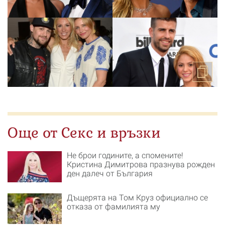
Още от Секс и връзки
Не брои годините, а спомените!
Кристина Димитрова празнува рожден
ден далеч от България
Дъщерята на Том Круз официално се
отказа от фамилията му