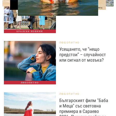
семейство
КРАЛСКИ НОВИНИ
ЛЮБОПИТНО
Усещането, че “нещо
предстои” – случайност
или сигнал от мозъка?
ЛЮБОПИТНО
ЛЮБОПИТНО
Българският филм "Баба
и Меца" със световна
премиера в Сараево