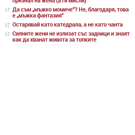
признал на жена (а ги мисли)
Да съм „мъжко момиче“? Не, благодаря, това
е „мъжка фантазия“
Остарявай като катедрала, а не като чанта
Силните жени не излизат със задници и знаят
как да хванат живота за топките