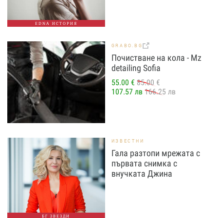
EDNA ИСТОРИЯ
GRABO.BG
Почистване на кола - Mz
detailing Sofia
55.00 €
85.00 €
107.57 лв
166.25 лв
ИЗВЕСТНИ
Гала разтопи мрежата с
първата снимка с
внучката Джина
БГ ЗВЕЗДИ