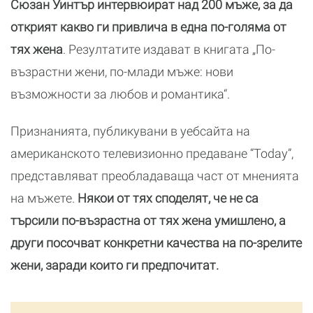
Сюзан Уинтър интервюират над 200 мъже, за да
открият какво ги привлича в една по-голяма от
тях жена
. Резултатите издават в книгата „По-
възрастни жени, по-млади мъже: нови
възможности за любов и романтика“.
Признанията, публикувани в уебсайта на
американското телевизионно предаване “Today”,
представляват преобладаваща част от мненията
на мъжете.
Някои от тях споделят, че не са
търсили по-възрастна от тях жена умишлено, а
други посочват конкретни качества на по-зрелите
жени, заради които ги предпочитат.