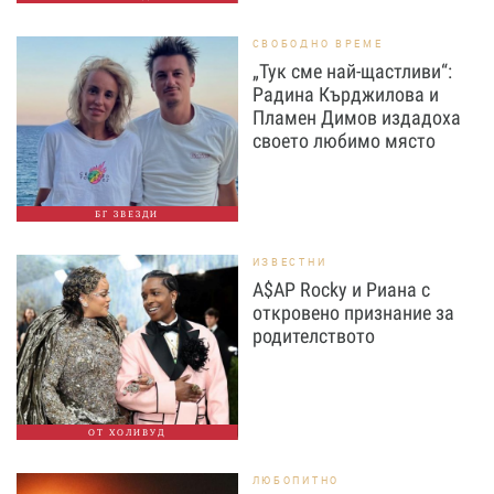
СВОБОДНО ВРЕМЕ
„Тук сме най-щастливи“:
Радина Кърджилова и
Пламен Димов издадоха
своето любимо място
БГ ЗВЕЗДИ
ИЗВЕСТНИ
A$AP Rocky и Риана с
откровено признание за
родителството
ОТ ХОЛИВУД
ЛЮБОПИТНО