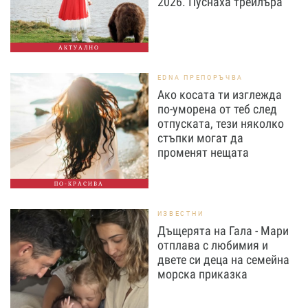
2026. Пуснаха трейлъра
АКТУАЛНО
EDNA ПРЕПОРЪЧВА
Ако косата ти изглежда
по-уморена от теб след
отпуската, тези няколко
стъпки могат да
променят нещата
ПО-КРАСИВА
ИЗВЕСТНИ
Дъщерята на Гала - Мари
отплава с любимия и
двете си деца на семейна
морска приказка