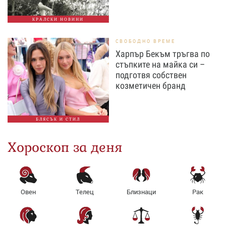
КРАЛСКИ НОВИНИ
СВОБОДНО ВРЕМЕ
Харпър Бекъм тръгва по
стъпките на майка си –
подготвя собствен
козметичен бранд
БЛЯСЪК И СТИЛ
Хороскоп за деня
Овен
Телец
Близнаци
Рак