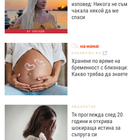
изповед: Никога не съм
чакала някой да ме
спаси
БГ ЗВЕЗДИ
OHNAMAMA.BG
Хранене по време на
бременност с близнаци:
Какво трябва да знаете
ЛЮБОПИТНО
Тя проглежда след 20
години и открива
шокираща истина за
съпруга си