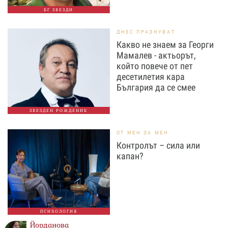
БГ ЗВЕЗДИ
ДНЕС ПРАЗНУВАТ
Какво не знаем за Георги
Мамалев - актьорът,
който повече от пет
десетилетия кара
България да се смее
ЗВЕЗДЕН РОЖДЕНИК
ОТ МЕН ЗА МЕН
Контролът – сила или
капан?
ПСИХОЛОГИЯ
Йорданова