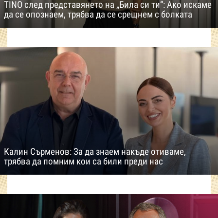
TINO след представянето на „Била си ти“: Ако искаме
да се опознаем, трябва да се срещнем с болката
Калин Сърменов: За да знаем накъде отиваме,
трябва да помним кои са били преди нас