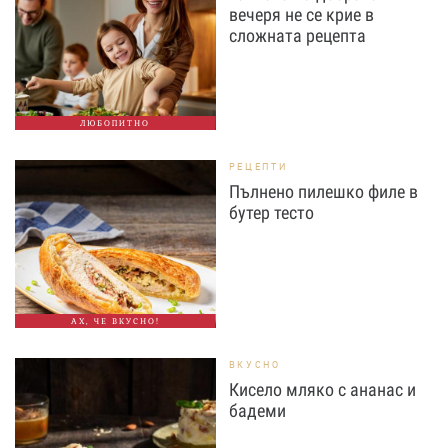
вечеря не се крие в
сложната рецепта
ЛЮБОПИТНО
РЕЦЕПТИ
Пълнено пилешко филе в
бутер тесто
АХ, ЧЕ ВКУСНО!
ВКУСНО
Кисело мляко с ананас и
бадеми