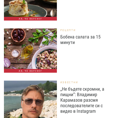
АХ, ЧЕ ВКУСНО!
РЕЦЕПТИ
Бобена салата за 15
минути
АХ, ЧЕ ВКУСНО!
ИЗВЕСТНИ
„Не бъдете скромни, а
пищни“: Владимир
Карамазов разсмя
последователите си с
видео в Instagram