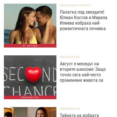
СВОБОДНО ВРЕМЕ
Палатка под звездите!
Юлиан Костов и Мирела
Илиева избраха най-
романтичната почивка
БГ ЗВЕЗДИ
ЛЮБОПИТНО
Август е месецът на
вторите шансове: Защо
точно сега най-често
променяме живота си
ЛЮБОПИТНО
ЛЮБОПИТНО
Тайната на добрата