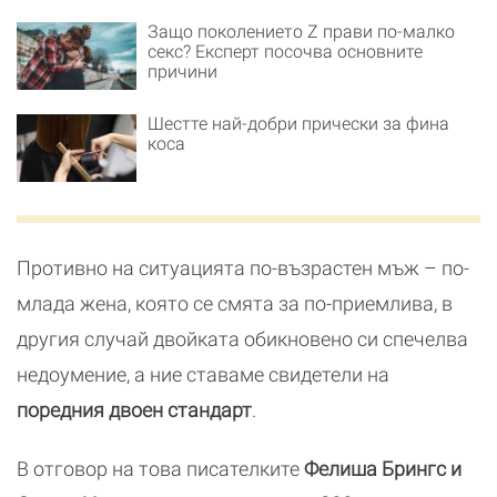
Защо поколението Z прави по-малко
секс? Експерт посочва основните
причини
Шестте най-добри прически за фина
коса
Противно на ситуацията по-възрастен мъж – по-
млада жена, която се смята за по-приемлива, в
другия случай двойката обикновено си спечелва
недоумение, а ние ставаме свидетели на
поредния двоен стандарт
.
В отговор на това писателките
Фелиша Брингс и