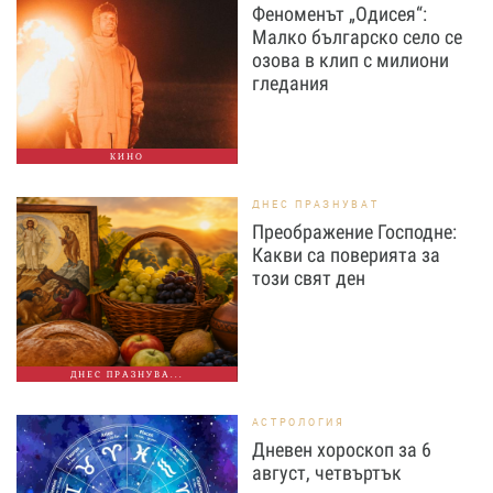
Феноменът „Одисея“:
Малко българско село се
озова в клип с милиони
гледания
КИНО
ДНЕС ПРАЗНУВАТ
Преображение Господне:
Какви са поверията за
този свят ден
ДНЕС ПРАЗНУВА...
АСТРОЛОГИЯ
Дневен хороскоп за 6
август, четвъртък