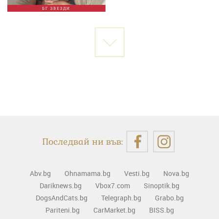
БГ ЗВЕЗДИ
Последвай ни във:
Abv.bg
Ohnamama.bg
Vesti.bg
Nova.bg
Dariknews.bg
Vbox7.com
Sinoptik.bg
DogsAndCats.bg
Telegraph.bg
Grabo.bg
Pariteni.bg
CarMarket.bg
BISS.bg