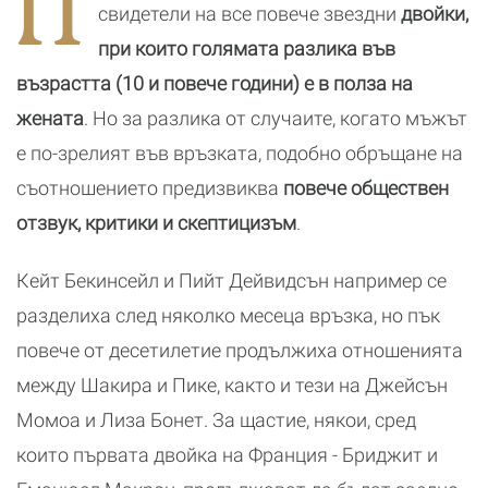
П
свидетели на все повече звездни
двойки,
при които голямата разлика във
възрастта (10 и повече години) е в полза на
жената
. Но за разлика от случаите, когато мъжът
е по-зрелият във връзката, подобно обръщане на
съотношението предизвиква
повече обществен
отзвук, критики и скептицизъм
.
Кейт Бекинсейл и Пийт Дейвидсън например се
разделиха след няколко месеца връзка, но пък
повече от десетилетие продължиха отношенията
между Шакира и Пике, както и тези на Джейсън
Момоа и Лиза Бонет. За щастие, някои, сред
които първата двойка на Франция - Бриджит и