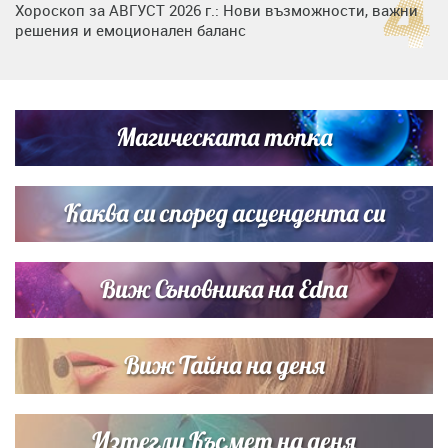
Хороскоп за АВГУСТ 2026 г.: Нови възможности, важни
решения и емоционален баланс
Дъщерята на Гала - Мари отплава с любимия и двете
си деца на семейна морска приказка
Магическата топка
Звездна ваканция в Майорка: Дженифър Анистън,
Кортни Кокс и Джим Къртис заедно на яхта
Каква си според асцендента си
Виж Съновника на Edna
Виж Тайна на деня
Изтегли Късмет на деня