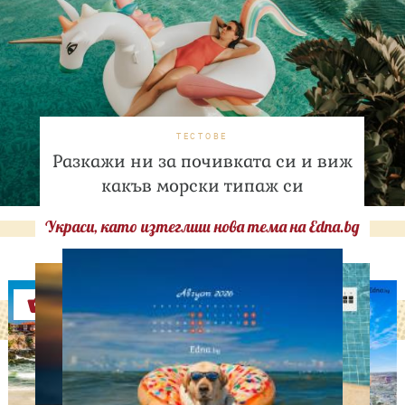
ТЕСТОВЕ
Разкажи ни за почивката си и виж
какъв морски типаж си
Украси, като изтеглиш нова тема на Edna.bg
Оферти
СВОБОДНО ВРЕМЕ
Ново бебе в кралското