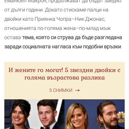
Еманюел Макрон, продължават да бъдат заедно
от дълги години. Докато стискаме палци на
двойки като Приянка Чопра–Ник Джонас,
отношенията по-голяма жена–по-млад мъж
остава
тема, която си струва да бъде разгледана
заради социалната нагласа към подобни връзки
.
И жените го могат! 5 звездни двойки с
голяма възрастова разлика
5 СНИМКИ