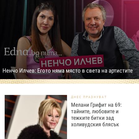
Ненчо Илчев: Егото няма място в света на артистите
ДНЕС ПРАЗНУВАТ
Мелани Грифит на 69:
тайните, любовите и
тежките битки зад
холивудския блясък