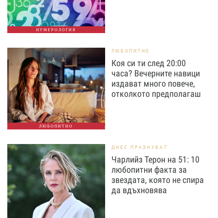
НУМЕРОЛОГИЯ
ЛЮБОПИТНО
Коя си ти след 20:00
часа? Вечерните навици
издават много повече,
отколкото предполагаш
ЛЮБОПИТНО
ДНЕС ПРАЗНУВАТ
Чарлийз Терон на 51: 10
любопитни факта за
звездата, която не спира
да вдъхновява