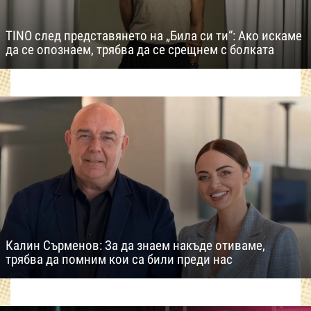
TINO след представянето на „Била си ти“: Ако искаме
да се опознаем, трябва да се срещнем с болката
Калин Сърменов: За да знаем накъде отиваме,
трябва да помним кои са били преди нас