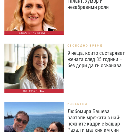
Талант, хумор и
незабравими роли
ДНЕС ПРАЗНУВА...
СВОБОДНО ВРЕМЕ
9 неща, които състаряват
жената след 35 години –
без дори да ги осъзнава
ПО-КРАСИВА
ИЗВЕСТНИ
Любомира Башева
разтопи мрежата с най-
нежните кадри с Башар
Рахал и малкия им син