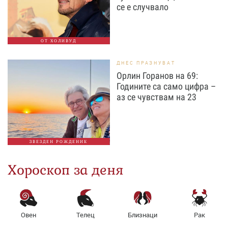
се е случвало
ОТ ХОЛИВУД
ДНЕС ПРАЗНУВАТ
Орлин Горанов на 69:
Годините са само цифра –
аз се чувствам на 23
ЗВЕЗДЕН РОЖДЕНИК
Хороскоп за деня
Овен
Телец
Близнаци
Рак