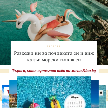
ТЕСТОВЕ
Разкажи ни за почивката си и виж
какъв морски типаж си
Украси, като изтеглиш нова тема на Edna.bg
Оферти