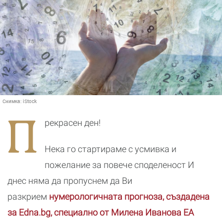
Снимка:
iStock
П
рекрасен ден!
Нека го стартираме с усмивка и
пожелание за повече споделеност И
днес няма да пропуснем да Ви
разкрием
нумерологичната прогноза, създадена
за Edna.bg, специално от Милена Иванова ЕА