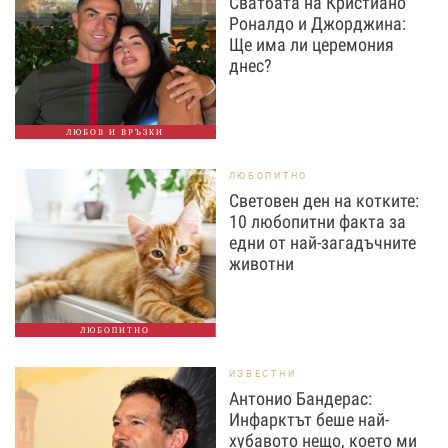
Сватбата на Кристиано
Роналдо и Джорджина:
Ще има ли церемония
днес?
ЛЮБОВ И ВРЪЗКИ
ЛЮБОПИТНО
Световен ден на котките:
10 любопитни факта за
едни от най-загадъчните
животни
ЛЮБОПИТНО
ИЗВЕСТНИ
Антонио Бандерас:
Инфарктът беше най-
хубавото нещо, което ми