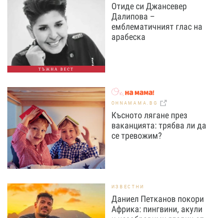
Отиде си Джансевер
Далипова –
емблематичният глас на
арабеска
ТЪЖНА ВЕСТ
OHNAMAMA.BG
Късното лягане през
ваканцията: трябва ли да
се тревожим?
ИЗВЕСТНИ
Даниел Петканов покори
Африка: пингвини, акули