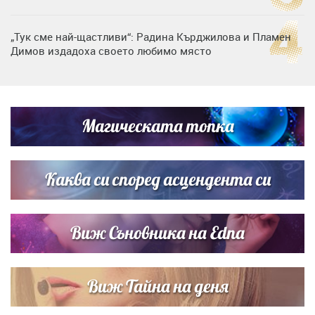
„Тук сме най-щастливи“: Радина Кърджилова и Пламен
Димов издадоха своето любимо място
Дъщерята на Тодор Батков вдигна сватба, Стоичков и
Братя Аргирови я изненадаха с песен
Магическата топка
Дневен хороскоп за 6 август, четвъртък
Каква си според асцендента си
Виж Съновника на Edna
Виж Тайна на деня