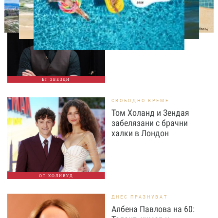
ИЗВЕСТНИ
Така ли го правиш, тате?“
Дъщерята на Орлин
Павлов го имитира
БГ ЗВЕЗДИ
СВОБОДНО ВРЕМЕ
Том Холанд и Зендая
забелязани с брачни
халки в Лондон
ОТ ХОЛИВУД
ДНЕС ПРАЗНУВАТ
Албена Павлова на 60: