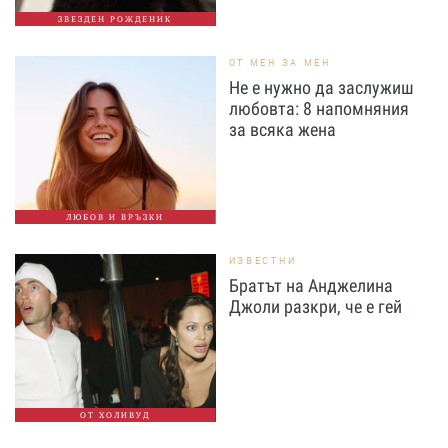
ЗВЕЗДЕН РОЖДЕНИК
ОТ МЕН ЗА МЕН
Не е нужно да заслужиш
любовта: 8 напомняния
за всяка жена
ЛЮБОВ И ВРЪЗКИ
ИЗВЕСТНИ
Братът на Анджелина
Джоли разкри, че е гей
ОТ ХОЛИВУД