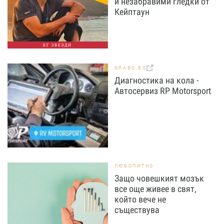
и незабравими гледки от
Кейптаун
БГ ЗВЕЗДИ
GRABO.BG
Диагностика на кола -
Автосервиз RP Motorsport
ЛЮБОПИТНО
Защо човешкият мозък
все още живее в свят,
който вече не
съществува