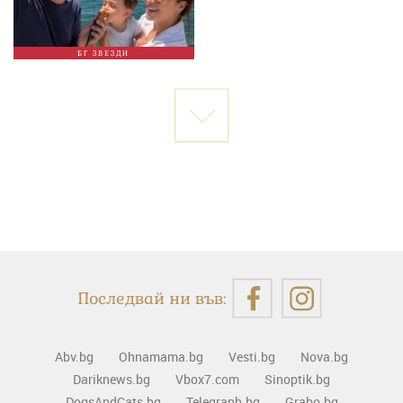
БГ ЗВЕЗДИ
Последвай ни във:
Abv.bg
Ohnamama.bg
Vesti.bg
Nova.bg
Dariknews.bg
Vbox7.com
Sinoptik.bg
DogsAndCats.bg
Telegraph.bg
Grabo.bg