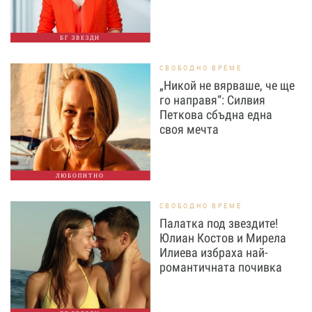
БГ ЗВЕЗДИ
СВОБОДНО ВРЕМЕ
„Никой не вярваше, че ще
го направя“: Силвия
Петкова сбъдна една
своя мечта
ЛЮБОПИТНО
СВОБОДНО ВРЕМЕ
Палатка под звездите!
Юлиан Костов и Мирела
Илиева избраха най-
романтичната почивка