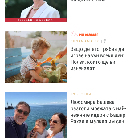
ЗВЕЗДЕН РОЖДЕНИК
OHNAMAMA.BG
Защо детето трябва да
играе навън всеки ден:
Ползи, които ще ви
изненадат
ИЗВЕСТНИ
Любомира Башева
разтопи мрежата с най-
нежните кадри с Башар
Рахал и малкия им син