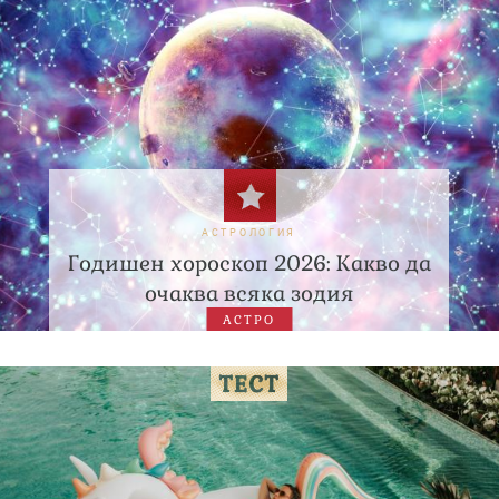
АСТРОЛОГИЯ
Годишен хороскоп 2026: Какво да
очаква всяка зодия
АСТРО