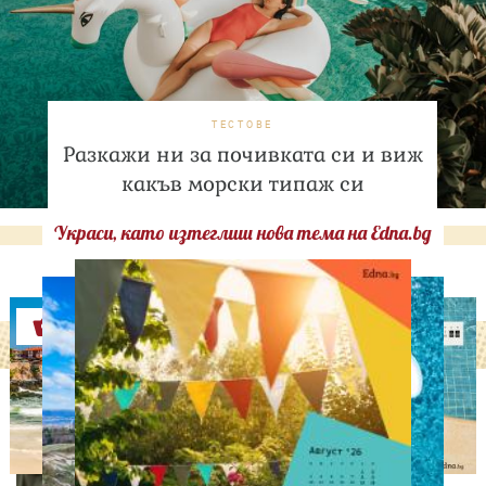
ТЕСТОВЕ
Разкажи ни за почивката си и виж
какъв морски типаж си
Украси, като изтеглиш нова тема на Edna.bg
Оферти
ЛЮБОПИТНО
Тайната на добрата
вечеря не се крие в
сложната рецепта