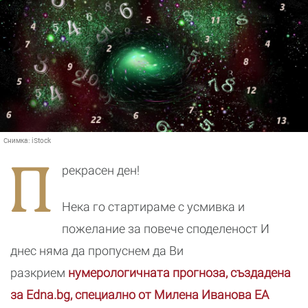
Снимка:
iStock
П
рекрасен ден!
Нека го стартираме с усмивка и
пожелание за повече споделеност И
днес няма да пропуснем да Ви
разкрием
нумерологичната прогноза, създадена
за Edna.bg, специално от Милена Иванова ЕА