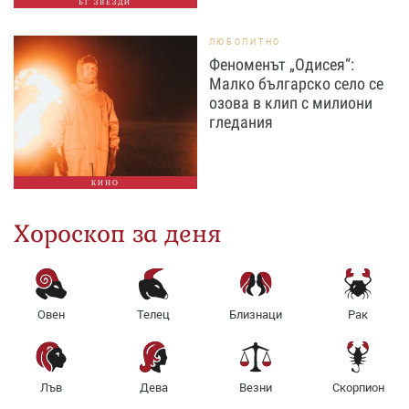
БГ ЗВЕЗДИ
ЛЮБОПИТНО
Феноменът „Одисея“:
Малко българско село се
озова в клип с милиони
гледания
КИНО
Хороскоп за деня
Овен
Телец
Близнаци
Рак
Лъв
Дева
Везни
Скорпион