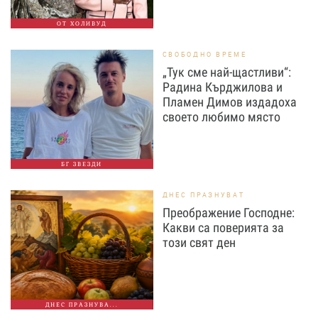
ОТ ХОЛИВУД
СВОБОДНО ВРЕМЕ
„Тук сме най-щастливи“:
Радина Кърджилова и
Пламен Димов издадоха
своето любимо място
БГ ЗВЕЗДИ
ДНЕС ПРАЗНУВАТ
Преображение Господне:
Какви са поверията за
този свят ден
ДНЕС ПРАЗНУВА...