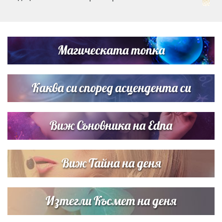
„Тук сме най-щастливи“: Радина Кърджилова и Пламен
Димов издадоха своето любимо място
Магическата топка
Дъщерята на Тодор Батков вдигна сватба, Стоичков и
Братя Аргирови я изненадаха с песен
Каква си според асцендента си
Виж Съновника на Edna
Виж Тайна на деня
Изтегли Късмет на деня