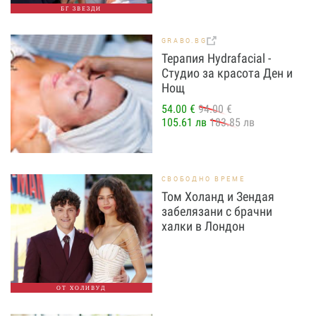
БГ ЗВЕЗДИ
GRABO.BG
Терапия Hydrafacial -
Студио за красота Ден и
Нощ
54.00 €
94.00 €
105.61 лв
183.85 лв
СВОБОДНО ВРЕМЕ
Том Холанд и Зендая
забелязани с брачни
халки в Лондон
ОТ ХОЛИВУД