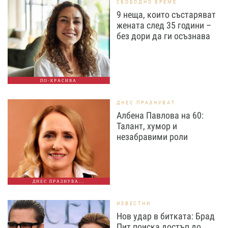
СВОБОДНО ВРЕМЕ
9 неща, които състаряват
жената след 35 години –
без дори да ги осъзнава
ПО-КРАСИВА
ДНЕС ПРАЗНУВАТ
Албена Павлова на 60:
Талант, хумор и
незабравими роли
ДНЕС ПРАЗНУВА...
ИЗВЕСТНИ
Нов удар в битката: Брад
Пит поиска достъп до