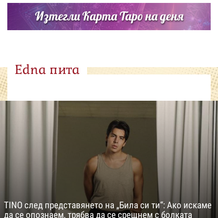
Изтегли Карта Таро на деня
Edna пита
TINO след представянето на „Била си ти“: Ако искаме
да се опознаем, трябва да се срещнем с болката