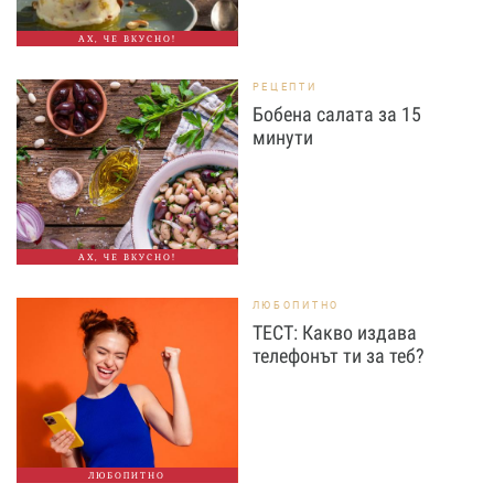
АХ, ЧЕ ВКУСНО!
РЕЦЕПТИ
Бобена салата за 15
минути
АХ, ЧЕ ВКУСНО!
ЛЮБОПИТНО
ТЕСТ: Какво издава
телефонът ти за теб?
ЛЮБОПИТНО