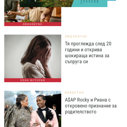
ЛЮБОПИТНО
ЛЮБОПИТНО
Тя проглежда след 20
години и открива
шокираща истина за
съпруга си
EDNA ИСТОРИЯ
ИЗВЕСТНИ
A$AP Rocky и Риана с
откровено признание за
родителството