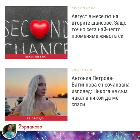
ЛЮБОПИТНО
Август е месецът на
вторите шансове: Защо
точно сега най-често
променяме живота си
ЛЮБОПИТНО
ИЗВЕСТНИ
Антония Петрова-
Батинкова с неочаквана
изповед: Никога не съм
чакала някой да ме
спаси
БГ ЗВЕЗДИ
Йорданова