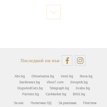
Последвай ни във:
Abv.bg
Ohnamama.bg
Vesti.bg
Nova.bg
Dariknews.bg
Vbox7.com
Sinoptik.bg
DogsAndCats.bg
Telegraph.bg
Grabo.bg
Pariteni.bg
CarMarket.bg
BISS.bg
За нас
Политика ЛД
За реклама
Платени