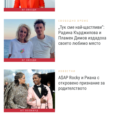
БГ ЗВЕЗДИ
СВОБОДНО ВРЕМЕ
„Тук сме най-щастливи“:
Радина Кърджилова и
Пламен Димов издадоха
своето любимо място
БГ ЗВЕЗДИ
ИЗВЕСТНИ
A$AP Rocky и Риана с
откровено признание за
родителството
ОТ ХОЛИВУД