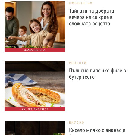
ЛЮБОПИТНО
Тайната на добрата
вечеря не се крие в
сложната рецепта
ЛЮБОПИТНО
РЕЦЕПТИ
Пълнено пилешко филе в
бутер тесто
АХ, ЧЕ ВКУСНО!
ВКУСНО
Кисело мляко с ананас и