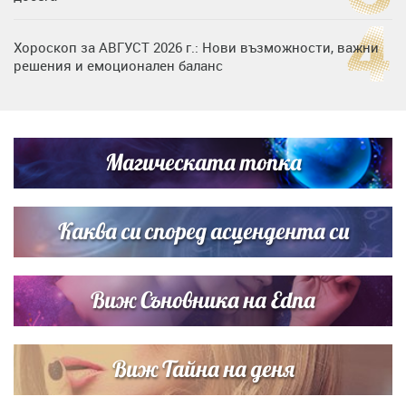
Хороскоп за АВГУСТ 2026 г.: Нови възможности, важни
решения и емоционален баланс
Дъщерята на Гала - Мари отплава с любимия и двете
си деца на семейна морска приказка
Магическата топка
Звездна ваканция в Майорка: Дженифър Анистън,
Кортни Кокс и Джим Къртис заедно на яхта
Каква си според асцендента си
Виж Съновника на Edna
Виж Тайна на деня