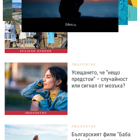
СВОБОДНО ВРЕМЕ
Ново бебе в кралското
семейство
КРАЛСКИ НОВИНИ
ЛЮБОПИТНО
Усещането, че “нещо
предстои” – случайност
или сигнал от мозъка?
ЛЮБОПИТНО
ЛЮБОПИТНО
Българският филм "Баба