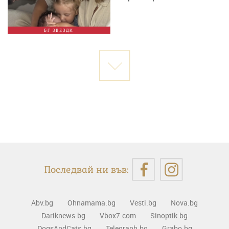
БГ ЗВЕЗДИ
Последвай ни във:
Abv.bg
Ohnamama.bg
Vesti.bg
Nova.bg
Dariknews.bg
Vbox7.com
Sinoptik.bg
DogsAndCats.bg
Telegraph.bg
Grabo.bg