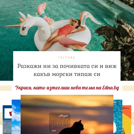
ТЕСТОВЕ
Разкажи ни за почивката си и виж
какъв морски типаж си
Украси, като изтеглиш нова тема на Edna.bg
Оферти