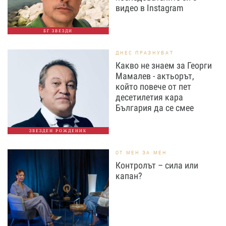
видео в Instagram
БГ ЗВЕЗДИ
ДНЕС ПРАЗНУВАТ
Какво не знаем за Георги
Мамалев - актьорът,
който повече от пет
десетилетия кара
България да се смее
ЗВЕЗДЕН РОЖДЕНИК
ОТ МЕН ЗА МЕН
Контролът – сила или
капан?