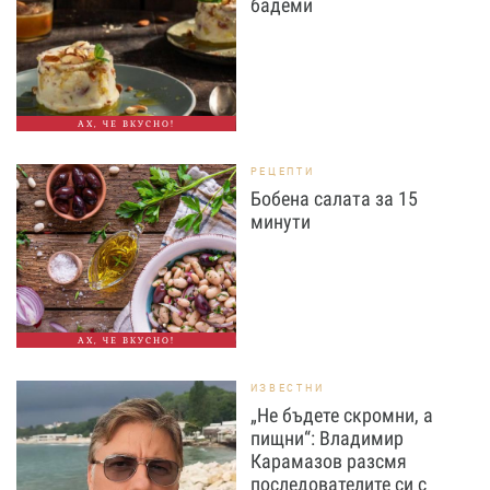
бадеми
АХ, ЧЕ ВКУСНО!
РЕЦЕПТИ
Бобена салата за 15
минути
АХ, ЧЕ ВКУСНО!
ИЗВЕСТНИ
„Не бъдете скромни, а
пищни“: Владимир
Карамазов разсмя
последователите си с