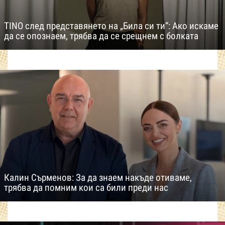
TINO след представянето на „Била си ти“: Ако искаме
да се опознаем, трябва да се срещнем с болката
Калин Сърменов: За да знаем накъде отиваме,
трябва да помним кои са били преди нас