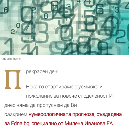
Снимка:
iStock
П
рекрасен ден!
Нека го стартираме с усмивка и
пожелание за повече споделеност И
днес няма да пропуснем да Ви
разкрием
нумерологичната прогноза, създадена
за Edna.bg, специално от Милена Иванова ЕА