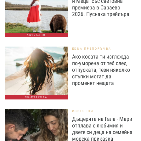
и Меца" със световна
премиера в Сараево
2026. Пуснаха трейлъра
АКТУАЛНО
EDNA ПРЕПОРЪЧВА
Ако косата ти изглежда
по-уморена от теб след
отпуската, тези няколко
стъпки могат да
променят нещата
ПО-КРАСИВА
ИЗВЕСТНИ
Дъщерята на Гала - Мари
отплава с любимия и
двете си деца на семейна
морска приказка