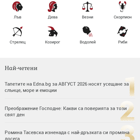
Лъв
Дева
Везни
Скорпион
Стрелец
Козирог
Водолей
Риби
Най-четени
Тапетите на Edna.bg за АВГУСТ 2026 носят усещане за
слънце, море и емоции
Преображение Господне: Какви са поверията за този
свят ден
Ромина Тасевска изненада с най-дръзката си промяна
досега