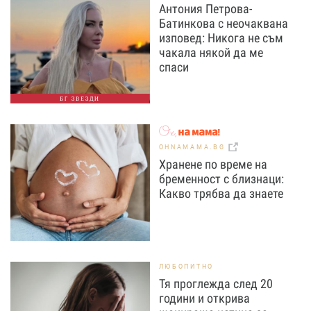
Антония Петрова-
Батинкова с неочаквана
изповед: Никога не съм
чакала някой да ме
спаси
БГ ЗВЕЗДИ
OHNAMAMA.BG
Хранене по време на
бременност с близнаци:
Какво трябва да знаете
ЛЮБОПИТНО
Тя проглежда след 20
години и открива