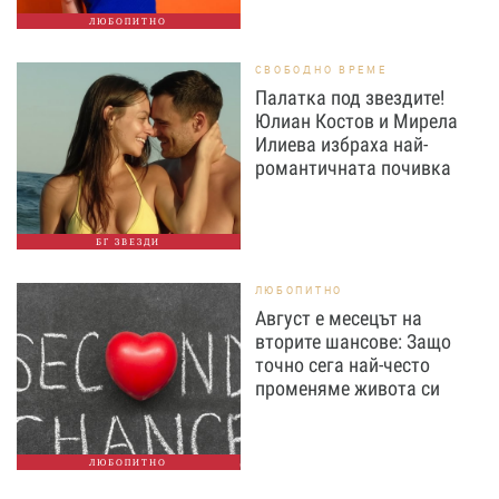
ЛЮБОПИТНО
СВОБОДНО ВРЕМЕ
Палатка под звездите!
Юлиан Костов и Мирела
Илиева избраха най-
романтичната почивка
БГ ЗВЕЗДИ
ЛЮБОПИТНО
Август е месецът на
вторите шансове: Защо
точно сега най-често
променяме живота си
ЛЮБОПИТНО