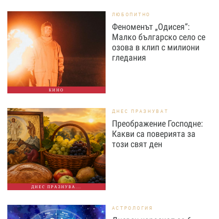
ЛЮБОПИТНО
Феноменът „Одисея“:
Малко българско село се
озова в клип с милиони
гледания
КИНО
ДНЕС ПРАЗНУВАТ
Преображение Господне:
Какви са поверията за
този свят ден
ДНЕС ПРАЗНУВА...
АСТРОЛОГИЯ