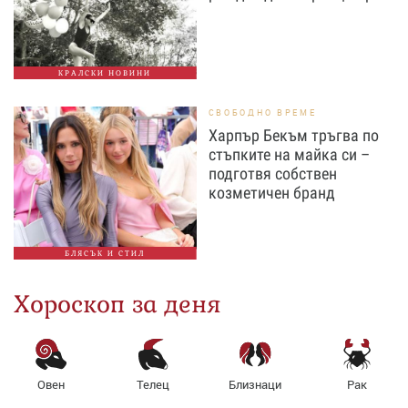
КРАЛСКИ НОВИНИ
СВОБОДНО ВРЕМЕ
Харпър Бекъм тръгва по
стъпките на майка си –
подготвя собствен
козметичен бранд
БЛЯСЪК И СТИЛ
Хороскоп за деня
Овен
Телец
Близнаци
Рак