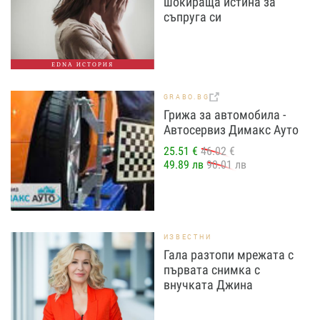
шокираща истина за
съпруга си
EDNA ИСТОРИЯ
GRABO.BG
Грижа за автомобила -
Автосервиз Димакс Ауто
25.51 €
46.02 €
49.89 лв
90.01 лв
ИЗВЕСТНИ
Гала разтопи мрежата с
първата снимка с
внучката Джина