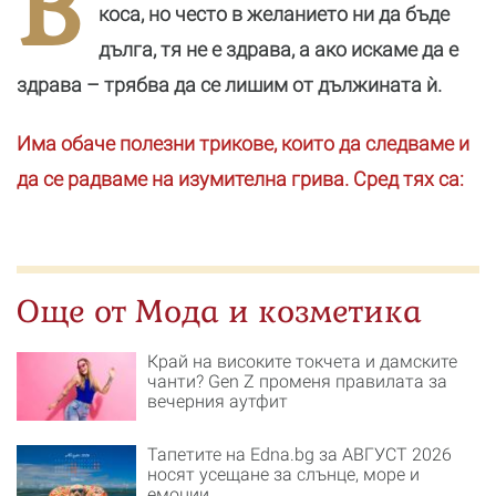
В
Х
коса, но често в желанието ни да бъде
(
дълга, тя не е здрава, а ако искаме да е
здрава – трябва да се лишим от дължината ѝ.
Има обаче полезни трикове, които да следваме и
да се радваме на изумителна грива. Сред тях са:
Още от Мода и козметика
Край на високите токчета и дамските
чанти? Gen Z променя правилата за
вечерния аутфит
Тапетите на Edna.bg за АВГУСТ 2026
носят усещане за слънце, море и
емоции