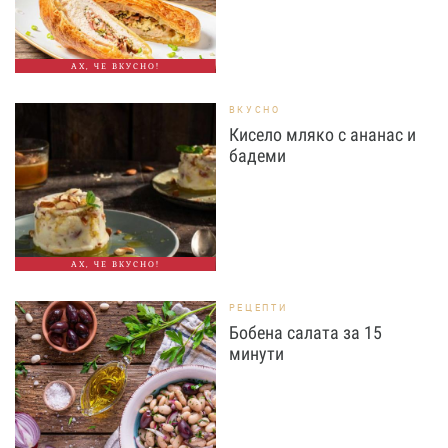
АХ, ЧЕ ВКУСНО!
ВКУСНО
Кисело мляко с ананас и
бадеми
АХ, ЧЕ ВКУСНО!
РЕЦЕПТИ
Бобена салата за 15
минути