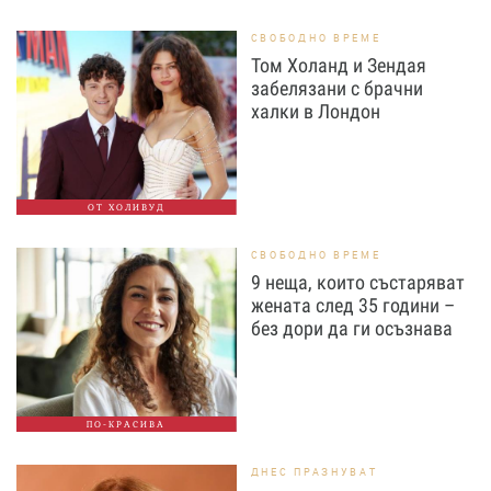
СВОБОДНО ВРЕМЕ
Том Холанд и Зендая
забелязани с брачни
халки в Лондон
ОТ ХОЛИВУД
СВОБОДНО ВРЕМЕ
9 неща, които състаряват
жената след 35 години –
без дори да ги осъзнава
ПО-КРАСИВА
ДНЕС ПРАЗНУВАТ