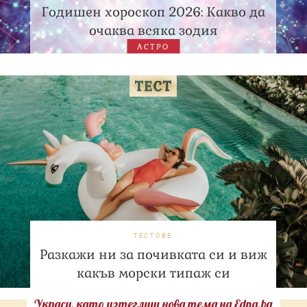
Годишен хороскоп 2026: Какво да
очаква всяка зодия
АСТРО
ТЕСТОВЕ
Разкажи ни за почивката си и виж
какъв морски типаж си
Украси, като изтеглиш нова тема на Edna.bg