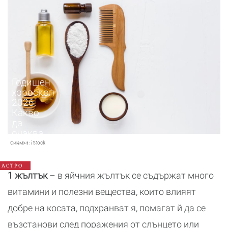
Годишен
хороскоп
2026:
Какво
да
очаква
всяка
Снимка:
iStock
зодия
АСТРО
1 жълтък
– в яйчния жълтък се съдържат много
витамини и полезни вещества, които влияят
добре на косата, подхранват я, помагат й да се
възстанови след поражения от слънцето или