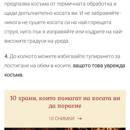
предпазва косъма от термичната обработка и
щади допълнително косата ви. И не забравяйте -
никога не сушете косата си на най-горещата
струя, нито пък я изправяйте или къдрите на най-
високите градуси на уреда.
4.
До колкото можете избягвайте тупирането за
постигане на обем в косите,
защото това уврежда
косъма.
10 храни, които помагат на косата ви
да порасне
10 СНИМКИ