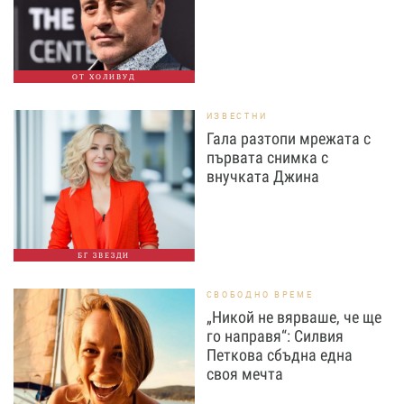
ОТ ХОЛИВУД
ИЗВЕСТНИ
Гала разтопи мрежата с
първата снимка с
внучката Джина
БГ ЗВЕЗДИ
СВОБОДНО ВРЕМЕ
„Никой не вярваше, че ще
го направя“: Силвия
Петкова сбъдна една
своя мечта