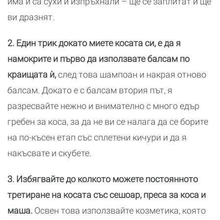
има и са сухи и изпръхнали – ще се заплитат и ще
ви дразнят.
2. Един трик докато миете косата си, е да я
намокрите и първо да използвате балсам по
краищата ѝ,
след това шампоан и накрая отново
балсам. Докато е с балсам втория път, я
разресвайте нежно и внимателно с много едър
гребен за коса, за да не ви се налага да се борите
на по-късен етап със сплетени кичури и да я
накъсвате и скубете.
3. Избягвайте до колкото можете постоянното
третиране на косата със сешоар, преса за коса и
маша.
Освен това използвайте козметика, която