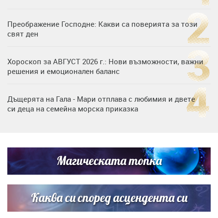
Преображение Господне: Какви са поверията за този
свят ден
Хороскоп за АВГУСТ 2026 г.: Нови възможности, важни
решения и емоционален баланс
Дъщерята на Гала - Мари отплава с любимия и двете
си деца на семейна морска приказка
„Тук сме най-щастливи“: Радина Кърджилова и Пламен
Димов издадоха своето любимо място
Магическата топка
Дъщерята на Тодор Батков вдигна сватба, Стоичков и
Братя Аргирови я изненадаха с песен
Каква си според асцендента си