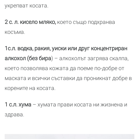
укрепват косата.
2 с. л. кисело мляко,
което също подхранва
косъма.
1с.л. водка, ракия, уиски или друг концентриран
алкохол (без бира
) – алкохолът загрява скалпа,
което позволява кожата да поеме по-добре от
маската и всички съставки да проникнат добре в
корените на косата.
1 с.л. хума
– хумата прави косата ни жизнена и
здрава.