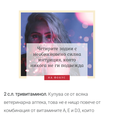
Четирите зодии с
необикновено силна
интуиция, която
никога не ги подвежда
НА ФОКУС
2 с.л. тривитаминол.
Купува се от всяка
ветеринарна аптека, това не е нищо повече от
комбинация от витамините А, Е и D3, които