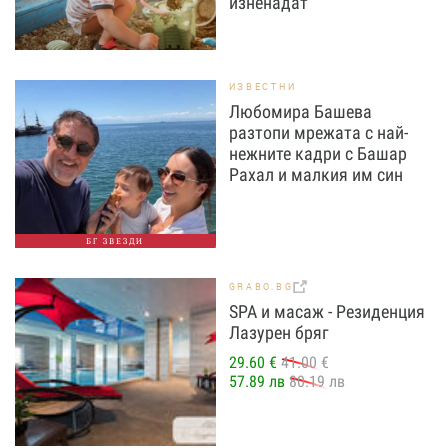
изненадат
ИЗВЕСТНИ
Любомира Башева
разтопи мрежата с най-
нежните кадри с Башар
Рахал и малкия им син
БГ ЗВЕЗДИ
GRABO.BG
SPA и масаж - Резиденция
Лазурен бряг
29.60 €
41.00 €
57.89 лв
80.19 лв