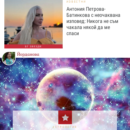
ИЗВЕСТНИ
Антония Петрова-
Батинкова с неочаквана
изповед: Никога не съм
чакала някой да ме
спаси
БГ ЗВЕЗДИ
Йорданова
АСТРОЛОГИЯ