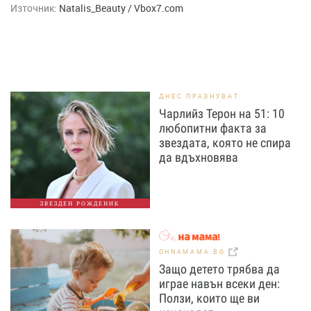
Източник:
Natalis_Beauty / Vbox7.com
ДНЕС ПРАЗНУВАТ
Чарлийз Терон на 51: 10
любопитни факта за
звездата, която не спира
да вдъхновява
ЗВЕЗДЕН РОЖДЕНИК
OHNAMAMA.BG
Защо детето трябва да
играе навън всеки ден:
Ползи, които ще ви