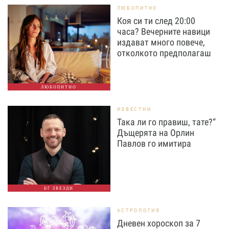
ЛЮБОПИТНО
Коя си ти след 20:00
часа? Вечерните навици
издават много повече,
отколкото предполагаш
ЛЮБОПИТНО
ИЗВЕСТНИ
Така ли го правиш, тате?“
Дъщерята на Орлин
Павлов го имитира
БГ ЗВЕЗДИ
АСТРОЛОГИЯ
Дневен хороскоп за 7