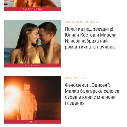
ЛЮБОПИТНО
СВОБОДНО ВРЕМЕ
Палатка под звездите!
Юлиан Костов и Мирела
Илиева избраха най-
романтичната почивка
БГ ЗВЕЗДИ
ЛЮБОПИТНО
Феноменът „Одисея“:
Малко българско село се
озова в клип с милиони
гледания
КИНО