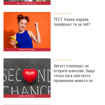
АХ, ЧЕ ВКУСНО!
ЛЮБОПИТНО
ТЕСТ: Какво издава
телефонът ти за теб?
ЛЮБОПИТНО
ЛЮБОПИТНО
Август е месецът на
вторите шансове: Защо
точно сега най-често
променяме живота си
ЛЮБОПИТНО