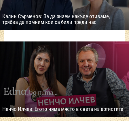
Калин Сърменов: За да знаем накъде отиваме,
трябва да помним кои са били преди нас
Ненчо Илчев: Егото няма място в света на артистите