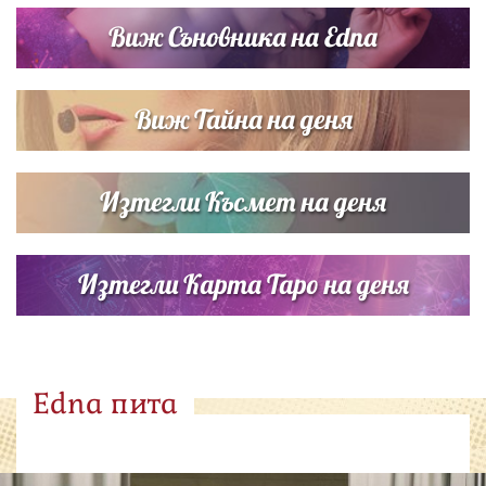
Виж Съновника на Edna
Виж Тайна на деня
Изтегли Късмет на деня
Изтегли Карта Таро на деня
Edna пита