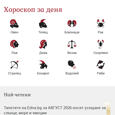
Хороскоп за деня
Овен
Телец
Близнаци
Рак
Лъв
Дева
Везни
Скорпион
Стрелец
Козирог
Водолей
Риби
Най-четени
Тапетите на Edna.bg за АВГУСТ 2026 носят усещане за
слънце, море и емоции