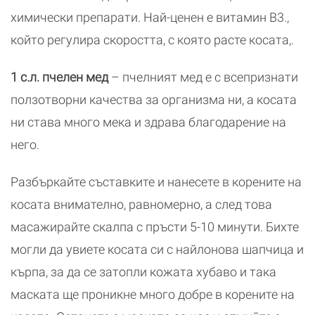
химически препарати. Най-ценен е витамин B3.,
който регулира скоростта, с която расте косата,.
1 с.л. пчелен мед
– пчелният мед е с всепризнати
ползотворни качества за организма ни, а косата
ни става много мека и здрава благодарение на
него.
Разбъркайте съставките и нанесете в корените на
косата внимателно, равномерно, а след това
масажирайте скалпа с пръсти 5-10 минути. Бихте
могли да увиете косата си с найлонова шапчица и
кърпа, за да се затопли кожата хубаво и така
маската ще проникне много добре в корените на