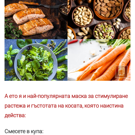
А ето я и най-популярната маска за стимулиране
растежа и гъстотата на косата, която наистина
действа:
Смесете в купа: