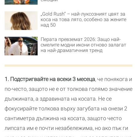
„Gold Rush“ – най-луксозният цвят за
коса на това лято, особено за жените
над 50
Перата превземат 2026: Защо най-
смелите модни икони отново залагат
на най-драматичния тренд
1. Подстригвайте на всеки 3 месеца
, че понякога и
по-често, защото не е от толкова голямо значение
дължината, а здравината на косата. Не се
фокусирайте толкова върху загубата на онези 2
сантиметра дължина на косата, защото често
липсата им е почти незабележима, но ако пък ги