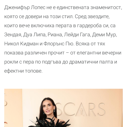
Дженифър Лопес не е единствената знаменитост,
която се довери на този стил. Сред звездите,
които вече включиха перата в гардероба си, са
Зендая, Дуа Липа, Риана, Лейди Гага, Деми Мур,
Никол Кидман и Флорънс Пю. Всяка от тях
показва различен прочит – от елегантни вечерни
рокли с пера по подгъва до драматични палта и
ефектни топове.