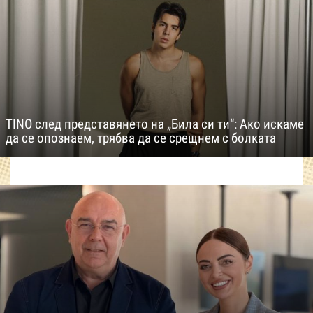
TINO след представянето на „Била си ти“: Ако искаме
да се опознаем, трябва да се срещнем с болката