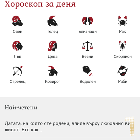
Хороскоп за деня
Овен
Телец
Близнаци
Рак
Лъв
Дева
Везни
Скорпион
Стрелец
Козирог
Водолей
Риби
Най-четени
Датата, на която сте родени, влияе върху любовния ви
живот. Ето как...