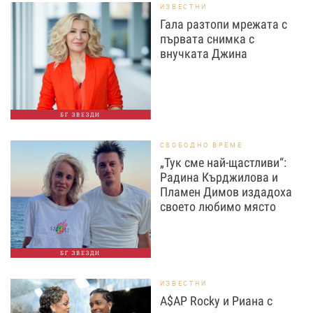
ИЗВЕСТНИ
Гала разтопи мрежата с
първата снимка с
внучката Джина
БГ ЗВЕЗДИ
СВОБОДНО ВРЕМЕ
„Тук сме най-щастливи“:
Радина Кърджилова и
Пламен Димов издадоха
своето любимо място
БГ ЗВЕЗДИ
ИЗВЕСТНИ
A$AP Rocky и Риана с