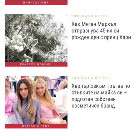
НУМЕРОЛОГИЯ
СВОБОДНО ВРЕМЕ
Как Меган Маркъл
отпразнува 45-ия си
рожден ден с принц Хари
КРАЛСКИ НОВИНИ
СВОБОДНО ВРЕМЕ
Харпър Бекъм тръгва по
стъпките на майка си –
подготвя собствен
козметичен бранд
БЛЯСЪК И СТИЛ