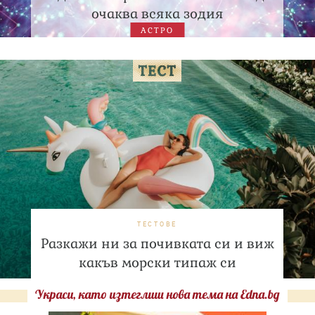
очаква всяка зодия
АСТРО
ТЕСТОВЕ
Разкажи ни за почивката си и виж
какъв морски типаж си
Украси, като изтеглиш нова тема на Edna.bg