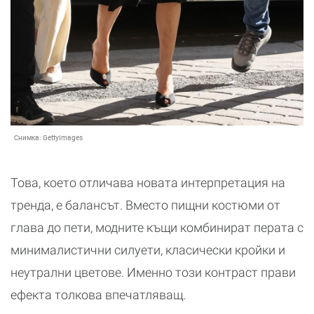
Снимка:
GettyImages
Това, което отличава новата интерпретация на
тренда, е балансът. Вместо пищни костюми от
глава до пети, модните къщи комбинират перата с
минималистични силуети, класически кройки и
неутрални цветове. Именно този контраст прави
ефекта толкова впечатляващ.