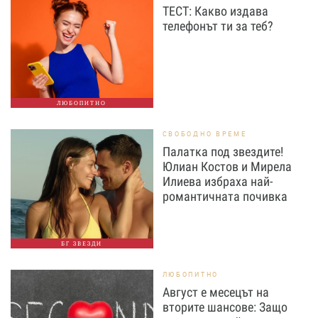
ТЕСТ: Какво издава
телефонът ти за теб?
ЛЮБОПИТНО
СВОБОДНО ВРЕМЕ
Палатка под звездите!
Юлиан Костов и Мирела
Илиева избраха най-
романтичната почивка
БГ ЗВЕЗДИ
ЛЮБОПИТНО
Август е месецът на
вторите шансове: Защо