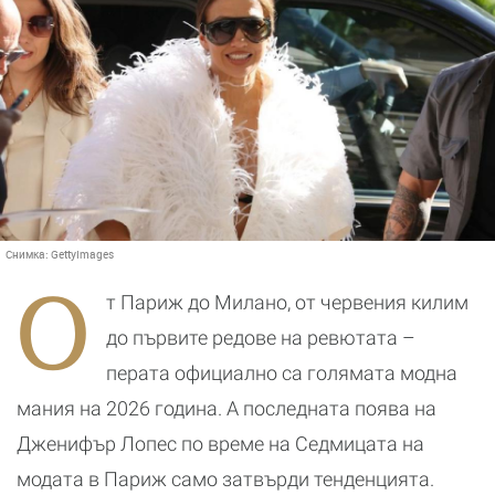
Снимка:
GettyImages
О
т Париж до Милано, от червения килим
до първите редове на ревютата –
перата официално са голямата модна
мания на 2026 година. А последната поява на
Дженифър Лопес по време на Седмицата на
модата в Париж само затвърди тенденцията.