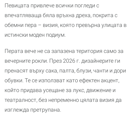
Певицата привлече всички погледи с
впечатляваща бяла връхна дреха, покрита с
обемни пера – визия, която превърна улицата в
истински моден подиум.
Перата вече не са запазена територия само за
вечерните рокли. През 2026 г. дизайнерите ги
пренасят върху сака, палта, блузи, чанти и дори
обувки. Те се използват като ефектен акцент,
който придава усещане за лукс, движение и
театралност, без непременно цялата визия да
изглежда претрупана.