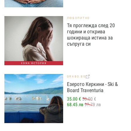
ЛЮБОПИТНО
Тя проглежда след 20
години и открива
шокираща истина за
съпруга си
EDNA ИСТОРИЯ
GRABO.BG
Езерото Керкини - Ski &
Board Traventuria
35.00 €
50.00 €
68.45 лв
97.79 лв