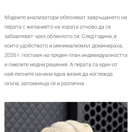
Модните анализатори обясняват завръщането на
перата с желанието на хората отново да се
забавляват чрез облеклото си. След години, в
които удобството и минимализмът доминираха,
2026 г. поставя на преден план индивидуалността
и смелите модни решения. А перата са един от
най-лесните начини една визия да изглежда
скъпа, запомняща се и различна.