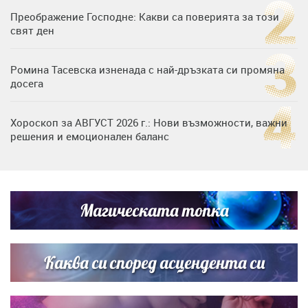
Преображение Господне: Какви са поверията за този
свят ден
Ромина Тасевска изненада с най-дръзката си промяна
досега
Хороскоп за АВГУСТ 2026 г.: Нови възможности, важни
решения и емоционален баланс
Дъщерята на Гала - Мари отплава с любимия и двете
си деца на семейна морска приказка
Магическата топка
Звездна ваканция в Майорка: Дженифър Анистън,
Кортни Кокс и Джим Къртис заедно на яхта
Каква си според асцендента си