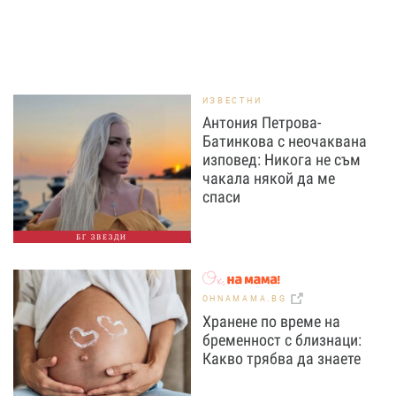
ИЗВЕСТНИ
Антония Петрова-
Батинкова с неочаквана
изповед: Никога не съм
чакала някой да ме
спаси
БГ ЗВЕЗДИ
OHNAMAMA.BG
Хранене по време на
бременност с близнаци:
Какво трябва да знаете