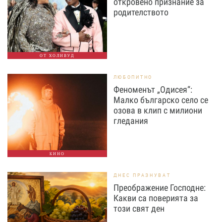
откровено признание за
родителството
ОТ ХОЛИВУД
ЛЮБОПИТНО
Феноменът „Одисея“:
Малко българско село се
озова в клип с милиони
гледания
КИНО
ДНЕС ПРАЗНУВАТ
Преображение Господне:
Какви са поверията за
този свят ден