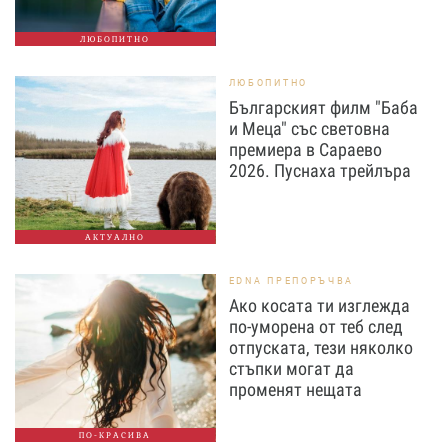
ЛЮБОПИТНО
ЛЮБОПИТНО
Българският филм "Баба
и Меца" със световна
премиера в Сараево
2026. Пуснаха трейлъра
АКТУАЛНО
EDNA ПРЕПОРЪЧВА
Ако косата ти изглежда
по-уморена от теб след
отпуската, тези няколко
стъпки могат да
променят нещата
ПО-КРАСИВА