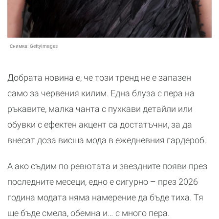
Снимка:
GettyImages
Добрата новина е, че този тренд не е запазен
само за червения килим. Една блуза с пера на
ръкавите, малка чанта с пухкави детайли или
обувки с ефектен акцент са достатъчни, за да
внесат доза висша мода в ежедневния гардероб.
А ако съдим по ревютата и звездните появи през
последните месеци, едно е сигурно – през 2026
година модата няма намерение да бъде тиха. Тя
ще бъде смела, обемна и… с много пера.