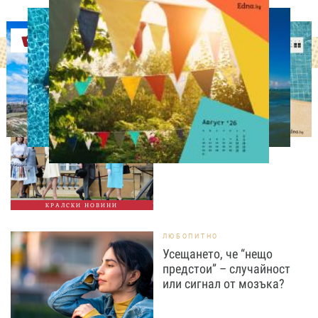
Оферти
СВОБОДНО ВРЕМЕ
Ново бебе в кралското
семейство
КРАЛСКИ НОВИНИ
ЛЮБОПИТНО
Усещането, че “нещо
предстои” – случайност
или сигнал от мозъка?