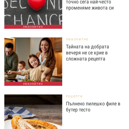
точно сега най-често
променяме живота си
ЛЮБОПИТНО
ЛЮБОПИТНО
Тайната на добрата
вечеря не се крие в
сложната рецепта
ЛЮБОПИТНО
РЕЦЕПТИ
Пълнено пилешко филе в
бутер тесто