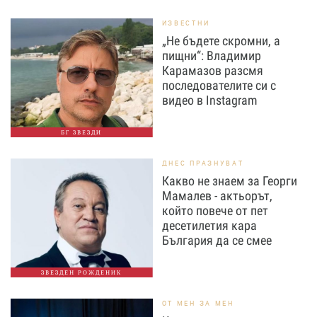
ИЗВЕСТНИ
„Не бъдете скромни, а
пищни“: Владимир
Карамазов разсмя
последователите си с
видео в Instagram
БГ ЗВЕЗДИ
ДНЕС ПРАЗНУВАТ
Какво не знаем за Георги
Мамалев - актьорът,
който повече от пет
десетилетия кара
България да се смее
ЗВЕЗДЕН РОЖДЕНИК
ОТ МЕН ЗА МЕН