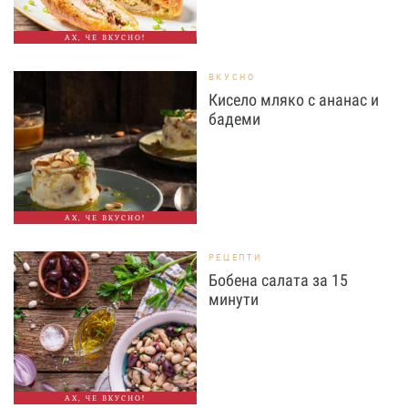
АХ, ЧЕ ВКУСНО!
ВКУСНО
Кисело мляко с ананас и
бадеми
АХ, ЧЕ ВКУСНО!
РЕЦЕПТИ
Бобена салата за 15
минути
АХ, ЧЕ ВКУСНО!