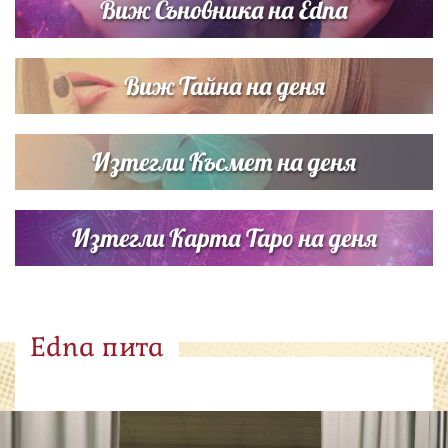
Виж Съновника на Edna
Виж Тайна на деня
Изтегли Късмет на деня
Изтегли Карта Таро на деня
Edna пита