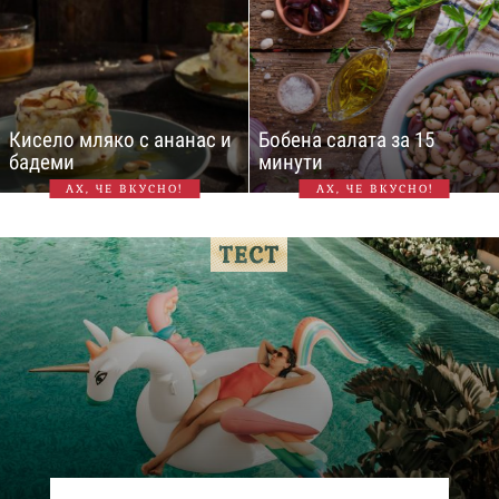
Кисело мляко с ананас и
Бобена салата за 15
бадеми
минути
АХ, ЧЕ ВКУСНО!
АХ, ЧЕ ВКУСНО!