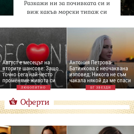
Разкажи ни за почивката си и
виж какъв морски типаж си
Август е месецът на
Антония Петрова-
вторите шансове: Защо
Батинкова с неочаквана
точно сега най-често
изповед: Никога не съм
променяме живота си
чакала някой да ме спаси
ЛЮБОПИТНО
БГ ЗВЕЗДИ
Оферти