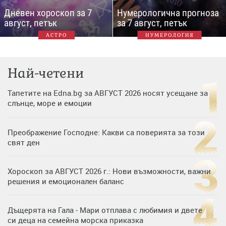
Дневен хороскоп за 7
Нумерологична прогноза
август, петък
за 7 август, петък
АСТРО
НУМЕРОЛОГИЯ
Най-четени
Тапетите на Edna.bg за АВГУСТ 2026 носят усещане за
слънце, море и емоции
Преображение Господне: Какви са поверията за този
свят ден
Хороскоп за АВГУСТ 2026 г.: Нови възможности, важни
решения и емоционален баланс
Дъщерята на Гала - Мари отплава с любимия и двете
си деца на семейна морска приказка