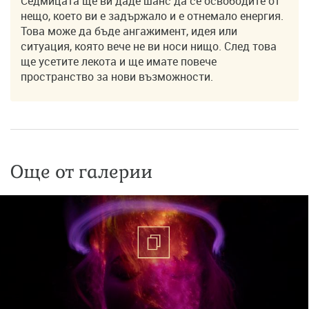
Седмицата ще ви даде шанс да се освободите от
нещо, което ви е задържало и е отнемало енергия.
Това може да бъде ангажимент, идея или
ситуация, която вече не ви носи нищо. След това
ще усетите лекота и ще имате повече
пространство за нови възможности.
Още от галерии