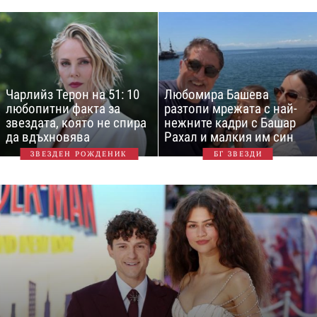
Чарлийз Терон на 51: 10
Любомира Башева
любопитни факта за
разтопи мрежата с най-
звездата, която не спира
нежните кадри с Башар
да вдъхновява
Рахал и малкия им син
ЗВЕЗДЕН РОЖДЕНИК
БГ ЗВЕЗДИ