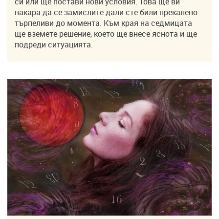
си или ще постави нови условия. Това ще ви
накара да се замислите дали сте били прекалено
търпеливи до момента. Към края на седмицата
ще вземете решение, което ще внесе яснота и ще
подреди ситуацията.