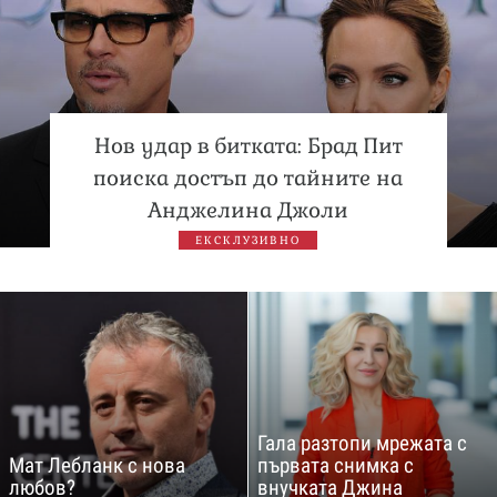
Нов удар в битката: Брад Пит
поиска достъп до тайните на
Анджелина Джоли
ЕКСКЛУЗИВНО
Гала разтопи мрежата с
Мат Лебланк с нова
първата снимка с
любов?
внучката Джина