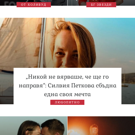
ОТ ХОЛИВУД
БГ ЗВЕЗДИ
„Никой не вярваше, че ще го
направя“: Силвия Петкова сбъдна
една своя мечта
ЛЮБОПИТНО