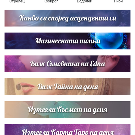
Стрелец
Козирог
Водолей
Риби
Каква си според асцендента си
Магическата топка
Виж Съновника на Edna
Виж Тайна на деня
Изтегли Късмет на деня
Изтегли Карта Таро на деня