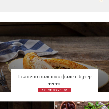
„Тук сме най-щастливи“: Радина Кърджилова и Пламен
Димов издадоха своето любимо място
Дъщерята на Тодор Батков вдигна сватба, Стоичков и
Братя Аргирови я изненадаха с песен
Пълнено пилешко филе в бутер
тесто
АХ, ЧЕ ВКУСНО!