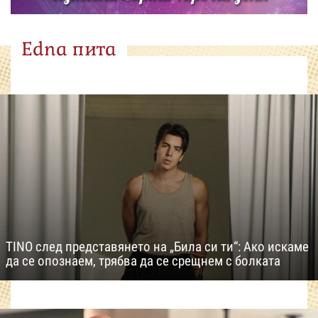
Edna пита
TINO след представянето на „Била си ти“: Ако искаме
да се опознаем, трябва да се срещнем с болката