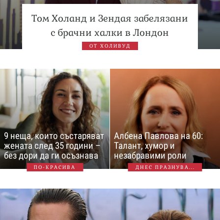
Том Холанд и Зендая забелязани
с брачни халки в Лондон
ОТ ХОЛИВУД
9 неща, които състаряват
Албена Павлова на 60:
жената след 35 години –
Талант, хумор и
без дори да ги осъзнава
незабравими роли
ПО-КРАСИВА
ДНЕС ПРАЗНУВА...