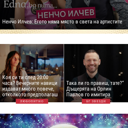
Ненчо Илчев: Егото няма място в света на артистите
Коя си ти след 20:00
часа? Вечерните навици
Така ли го правиш, тате?“
издават много повече,
Дъщерята на Орлин
отколкото предполагаш
Павлов го имитира
ЛЮБОПИТНО
БГ ЗВЕЗДИ