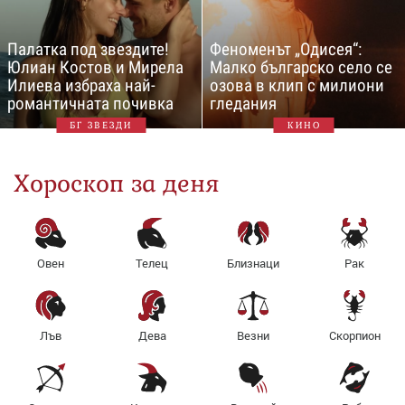
Палатка под звездите!
Феноменът „Одисея“:
Юлиан Костов и Мирела
Малко българско село се
Илиева избраха най-
озова в клип с милиони
романтичната почивка
гледания
БГ ЗВЕЗДИ
КИНО
Хороскоп за деня
Овен
Телец
Близнаци
Рак
Лъв
Дева
Везни
Скорпион