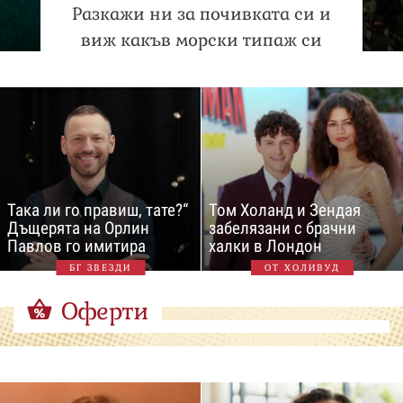
Разкажи ни за почивката си и
виж какъв морски типаж си
Така ли го правиш, тате?“
Том Холанд и Зендая
Дъщерята на Орлин
забелязани с брачни
Павлов го имитира
халки в Лондон
БГ ЗВЕЗДИ
ОТ ХОЛИВУД
Оферти