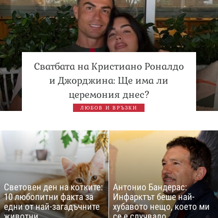
Сватбата на Кристиано Роналдо
и Джорджина: Ще има ли
церемония днес?
ЛЮБОВ И ВРЪЗКИ
Световен ден на котките:
Антонио Бандерас:
10 любопитни факта за
Инфарктът беше най-
едни от най-загадъчните
хубавото нещо, което ми
животни
се е случвало