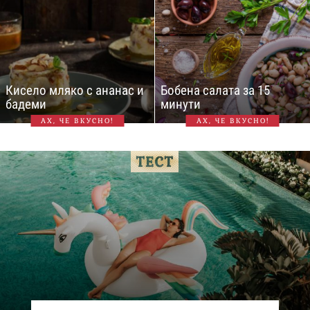
Кисело мляко с ананас и
Бобена салата за 15
бадеми
минути
АХ, ЧЕ ВКУСНО!
АХ, ЧЕ ВКУСНО!