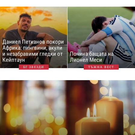
Даниел Петканов покори
Африка: пингвини, акули
и незабравими гледки от
Почина бащата на
Кейптаун
Лионел Меси
БГ ЗВЕЗДИ
ТЪЖНА ВЕСТ