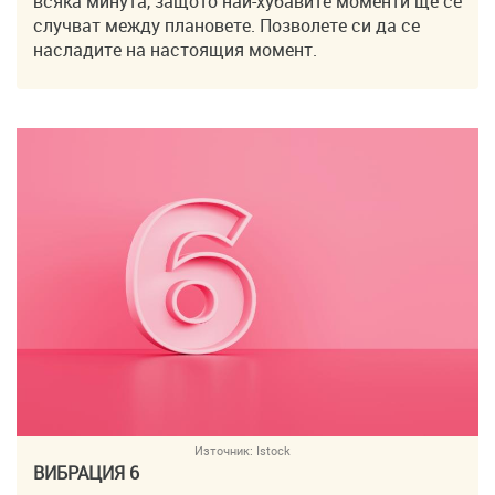
всяка минута, защото най-хубавите моменти ще се
случват между плановете. Позволете си да се
насладите на настоящия момент.
Източник:
Istock
ВИБРАЦИЯ 6