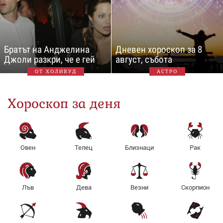
Братът на Анджелина
Дневен хороскоп за 8
Джоли разкри, че е гей
август, събота
ОТ ХОЛИВУД
АСТРО
Хороскоп за деня
Овен
Телец
Близнаци
Рак
Лъв
Дева
Везни
Скорпион