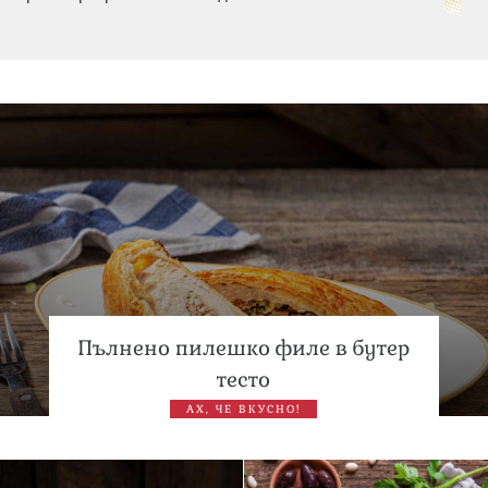
Дневен хороскоп за 6 август, четвъртък
Списъкът е ясен: Джей Ло и Риана във ВИП гостите на
сватбата на Роналдо
Пълнено пилешко филе в бутер
тесто
АХ, ЧЕ ВКУСНО!