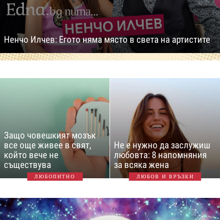
Ненчо Илчев: Егото няма място в света на артистите
Защо човешкият мозък
все още живее в свят,
Не е нужно да заслужиш
който вече не
любовта: 8 напомняния
съществува
за всяка жена
ЛЮБОПИТНО
ЛЮБОВ И ВРЪЗКИ