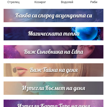
Стрелец
Козирог
Водолей
Риби
Каква си според асцендента си
Магическата топка
Виж Съновника на Edna
Виж Тайна на деня
Изтегли Късмет на деня
Изтегли Карта Таро на деня