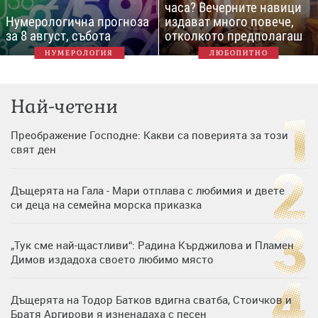
часа? Вечерните навици
Нумерологична прогноза
издават много повече,
за 8 август, събота
отколкото предполагаш
НУМЕРОЛОГИЯ
ЛЮБОПИТНО
Най-четени
Преображение Господне: Какви са поверията за този
свят ден
Дъщерята на Гала - Мари отплава с любимия и двете
си деца на семейна морска приказка
„Тук сме най-щастливи“: Радина Кърджилова и Пламен
Димов издадоха своето любимо място
Дъщерята на Тодор Батков вдигна сватба, Стоичков и
Братя Аргирови я изненадаха с песен