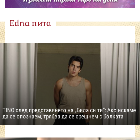
Edna пита
TINO след представянето на „Била си ти“: Ако искаме
да се опознаем, трябва да се срещнем с болката