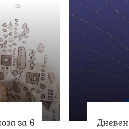
оза за 6
Дневен 