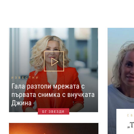
ИЗВЕСТНИ
Гала разтопи мрежата с
първата снимка с внучката
Джина
БГ ЗВЕЗДИ
С
„