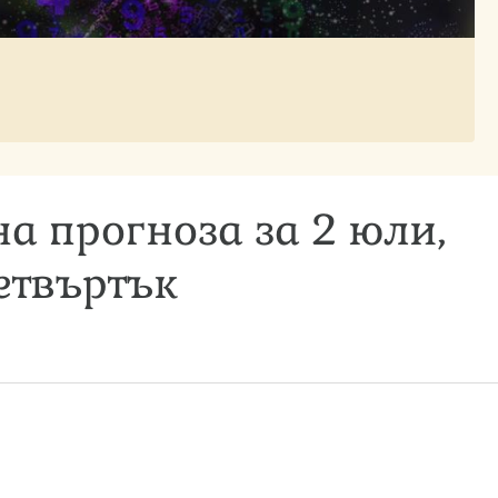
а прогноза за 2 юли,
етвъртък