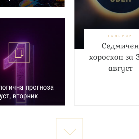
ГАЛЕРИИ
Седмиче
хороскоп за 3
август
огична прогноза
густ, вторник