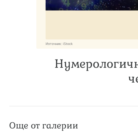
Източник:
iStock
Нумерологичн
ч
Още от галерии