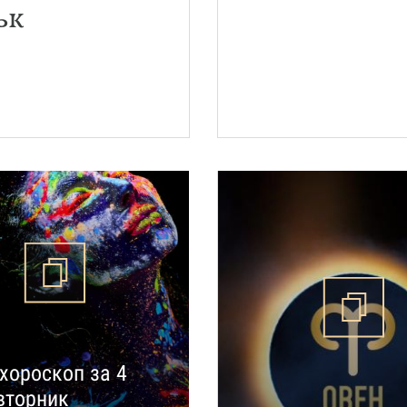
ък
хороскоп за 4
 вторник