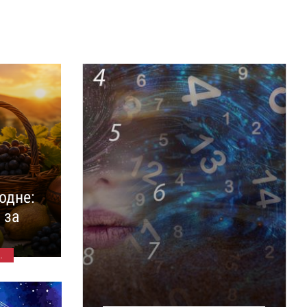
одне:
 за
.