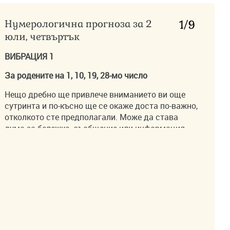
Нумерологична прогноза за 2
1
/9
юли, четвъртък
ВИБРАЦИЯ 1
За родените на 1, 10, 19, 28-мо число
Нещо дребно ще привлече вниманието ви още
сутринта и по-късно ще се окаже доста по-важно,
отколкото сте предполагали. Може да става
дума за бележка, съобщение или информация,
която първоначално сте подминали. Денят ви
подтиква да бъдете по-наблюдателни към
подробностите. Именно там ще се крие най-
полезният отговор.