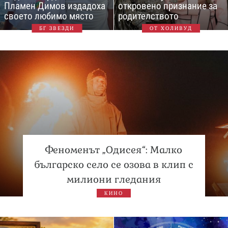
Пламен Димов издадоха
откровено признание за
своето любимо място
родителството
БГ ЗВЕЗДИ
ОТ ХОЛИВУД
Феноменът „Одисея“: Малко
българско село се озова в клип с
милиони гледания
КИНО