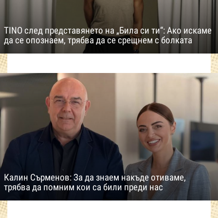
TINO след представянето на „Била си ти“: Ако искаме
да се опознаем, трябва да се срещнем с болката
Калин Сърменов: За да знаем накъде отиваме,
трябва да помним кои са били преди нас