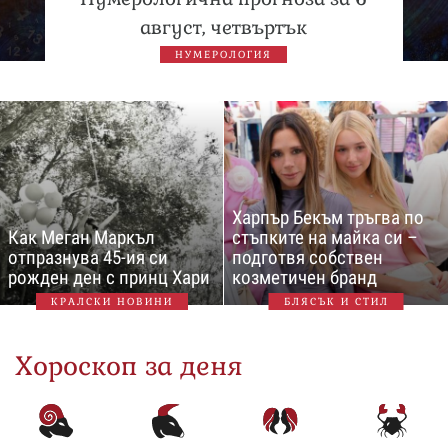
август, четвъртък
НУМЕРОЛОГИЯ
Харпър Бекъм тръгва по
Как Меган Маркъл
стъпките на майка си –
отпразнува 45-ия си
подготвя собствен
рожден ден с принц Хари
козметичен бранд
КРАЛСКИ НОВИНИ
БЛЯСЪК И СТИЛ
Хороскоп за деня