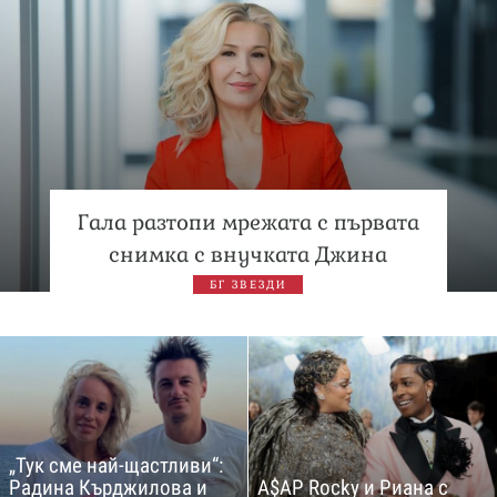
Гала разтопи мрежата с първата
снимка с внучката Джина
БГ ЗВЕЗДИ
„Тук сме най-щастливи“:
Радина Кърджилова и
A$AP Rocky и Риана с