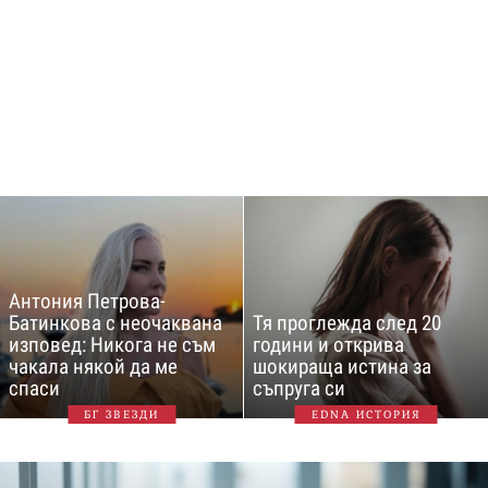
Антония Петрова-
Батинкова с неочаквана
Тя проглежда след 20
изповед: Никога не съм
години и открива
чакала някой да ме
шокираща истина за
спаси
съпруга си
БГ ЗВЕЗДИ
EDNA ИСТОРИЯ