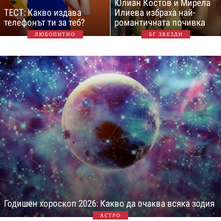
Юлиан Костов и Мирела
ТЕСТ: Какво издава
Илиева избраха най-
телефонът ти за теб?
романтичната почивка
ЛЮБОПИТНО
БГ ЗВЕЗДИ
Годишен хороскоп 2026: Какво да очаква всяка зодия
АСТРО