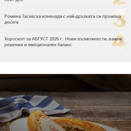
Ромина Тасевска изненада с най-дръзката си промяна
досега
Хороскоп за АВГУСТ 2026 г.: Нови възможности, важни
решения и емоционален баланс
Дъщерята на Гала - Мари отплава с любимия и двете
си деца на семейна морска приказка
Звездна ваканция в Майорка: Дженифър Анистън,
Кортни Кокс и Джим Къртис заедно на яхта