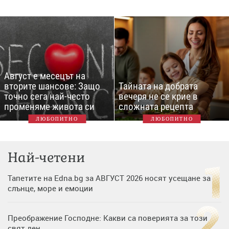
Август е месецът на
вторите шансове: Защо
Тайната на добрата
точно сега най-често
вечеря не се крие в
променяме живота си
сложната рецепта
ЛЮБОПИТНО
ЛЮБОПИТНО
Най-четени
Тапетите на Edna.bg за АВГУСТ 2026 носят усещане за
слънце, море и емоции
Преображение Господне: Какви са поверията за този
свят ден