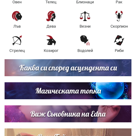
Овен
Телец
Близнаци
Рак
Лъв
Дева
Везни
Скорпион
Стрелец
Козирог
Водолей
Риби
Каква си според асцендента си
Магическата топка
Виж Съновника на Edna