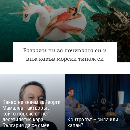
Разкажи ни за почивката си и
виж какъв морски типаж си
Какво не знаем за Георги
Мамалев - актьорът,
който повече от пет
десетилетия кара
Контролът – сила или
България да се смее
капан?