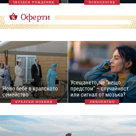
ЗВЕЗДЕН РОЖДЕНИК
ПСИХОЛОГИЯ
Оферти
Усещането, че “нещо
Ново бебе в кралското
предстои” – случайност
семейство
или сигнал от мозъка?
КРАЛСКИ НОВИНИ
ЛЮБОПИТНО