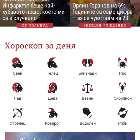
Инфарктът беше най-
Орлин Горанов на 69:
хубавото нещо, което ми
Годините са само цифра
се е случвало
– аз се чувствам на 23
ОТ ХОЛИВУД
ЗВЕЗДЕН РОЖДЕНИК
Хороскоп за деня
Овен
Телец
Близнаци
Рак
Лъв
Дева
Везни
Скорпион
Стрелец
Козирог
Водолей
Риби