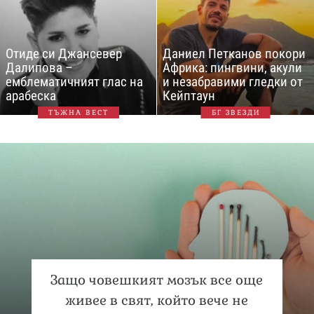
Отиде си Джансевер
Даниел Петканов покори
Далипова –
Африка: пингвини, акули
емблематичният глас на
и незабравими гледки от
арабеска
Кейптаун
ТЪЖНА ВЕСТ
БГ ЗВЕЗДИ
Защо човешкият мозък все още
живее в свят, който вече не