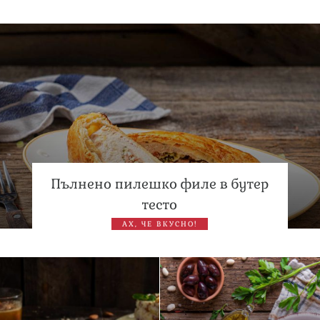
Братя Аргирови я изненадаха с песен
Дневен хороскоп за 6 август, четвъртък
Пълнено пилешко филе в бутер
тесто
АХ, ЧЕ ВКУСНО!