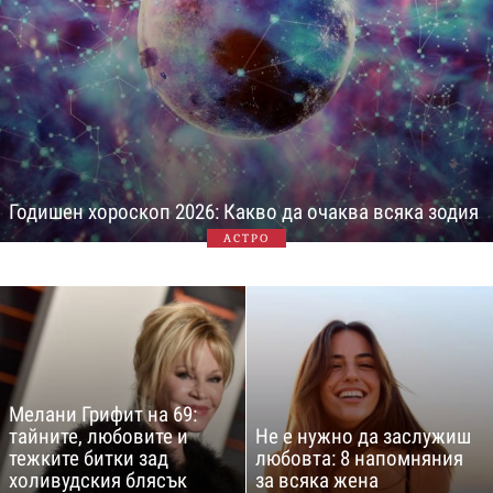
Годишен хороскоп 2026: Какво да очаква всяка зодия
АСТРО
Мелани Грифит на 69:
тайните, любовите и
Не е нужно да заслужиш
тежките битки зад
любовта: 8 напомняния
холивудския блясък
за всяка жена