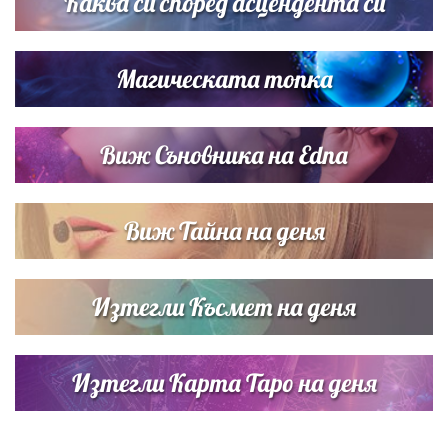
Каква си според асцендента си
Магическата топка
Виж Съновника на Edna
Виж Тайна на деня
Изтегли Късмет на деня
Изтегли Карта Таро на деня