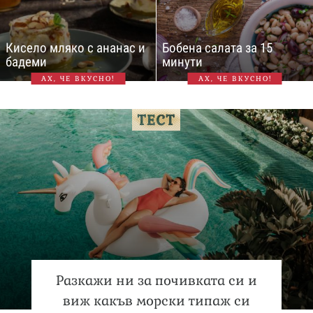
Кисело мляко с ананас и
Бобена салата за 15
бадеми
минути
АХ, ЧЕ ВКУСНО!
АХ, ЧЕ ВКУСНО!
Разкажи ни за почивката си и
виж какъв морски типаж си