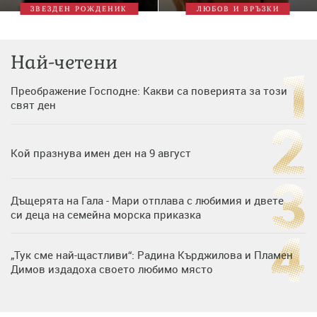
ЗВЕЗДЕН РОЖДЕНИК
ЛЮБОВ И ВРЪЗКИ
Най-четени
Преображение Господне: Какви са поверията за този
свят ден
Кой празнува имен ден на 9 август
Дъщерята на Гала - Мари отплава с любимия и двете
си деца на семейна морска приказка
„Тук сме най-щастливи“: Радина Кърджилова и Пламен
Димов издадоха своето любимо място
Дъщерята на Тодор Батков вдигна сватба, Стоичков и