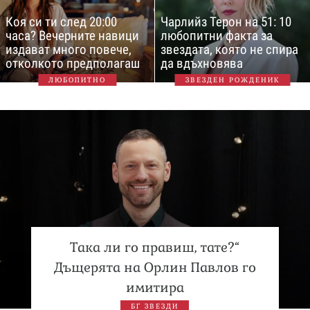
Коя си ти след 20:00
Чарлийз Терон на 51: 10
часа? Вечерните навици
любопитни факта за
издават много повече,
звездата, която не спира
отколкото предполагаш
да вдъхновява
ЛЮБОПИТНО
ЗВЕЗДЕН РОЖДЕНИК
Така ли го правиш, тате?“
Дъщерята на Орлин Павлов го
имитира
БГ ЗВЕЗДИ