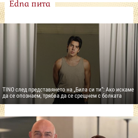
Edna пита
TINO след представянето на „Била си ти“: Ако искаме
да се опознаем, трябва да се срещнем с болката