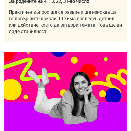
За родените на 4, 13, 22, 31-во число
Практичен въпрос ще се развие и ще изисква да
го довършите докрай. Ще има последен детайл
или действие, което да затвори темата. Това ще ви
даде стабилност.