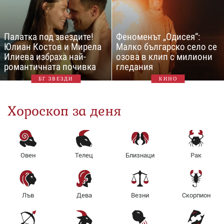
Палатка под звездите!
Феноменът „Одисея“:
Юлиан Костов и Мирела
Малко българско село се
Илиева избраха най-
озова в клип с милиони
романтичната почивка
гледания
БГ ЗВЕЗДИ
КИНО
Хороскоп за деня
Овен
Телец
Близнаци
Рак
Лъв
Дева
Везни
Скорпион