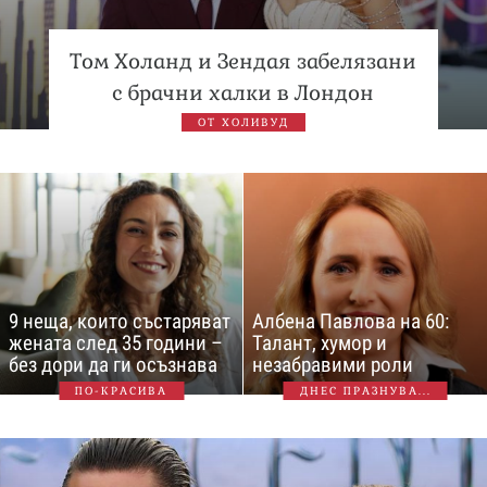
Том Холанд и Зендая забелязани
с брачни халки в Лондон
ОТ ХОЛИВУД
9 неща, които състаряват
Албена Павлова на 60:
жената след 35 години –
Талант, хумор и
без дори да ги осъзнава
незабравими роли
ПО-КРАСИВА
ДНЕС ПРАЗНУВА...