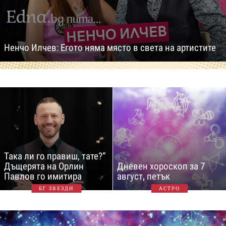
Ненчо Илчев: Егото няма място в света на артистите
Така ли го правиш, тате?“
Дъщерята на Орлин
Дневен хороскоп за 7
Павлов го имитира
август, петък
БГ ЗВЕЗДИ
АСТРО