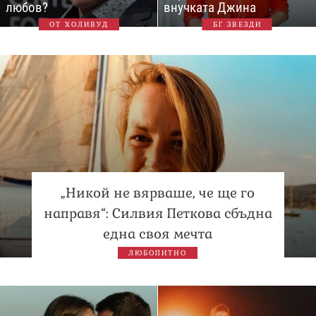
любов?
внучката Джина
ОТ ХОЛИВУД
БГ ЗВЕЗДИ
„Никой не вярваше, че ще го
направя“: Силвия Петкова сбъдна
една своя мечта
ЛЮБОПИТНО