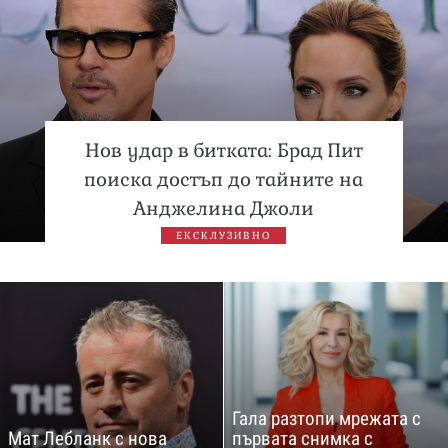
Нов удар в битката: Брад Пит
поиска достъп до тайните на
Анджелина Джоли
ЕКСКЛУЗИВНО
Гала разтопи мрежата с
Мат Лебланк с нова
първата снимка с