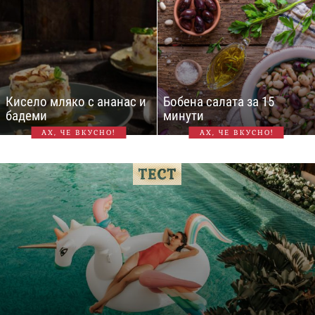
Кисело мляко с ананас и
Бобена салата за 15
бадеми
минути
АХ, ЧЕ ВКУСНО!
АХ, ЧЕ ВКУСНО!