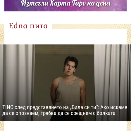
Изтегли Карта Таро на деня
Edna пита
TINO след представянето на „Била си ти“: Ако искаме
да се опознаем, трябва да се срещнем с болката