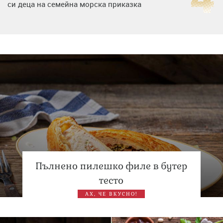
си деца на семейна морска приказка
„Тук сме най-щастливи“: Радина Кърджилова и Пламен
Димов издадоха своето любимо място
Дъщерята на Тодор Батков вдигна сватба, Стоичков и
Братя Аргирови я изненадаха с песен
Пълнено пилешко филе в бутер
тесто
АХ, ЧЕ ВКУСНО!