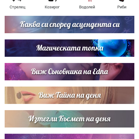
Стрелец
Козирог
Водолей
Риби
Каква си според асцендента си
Магическата топка
Виж Съновника на Edna
Виж Тайна на деня
Изтегли Късмет на деня