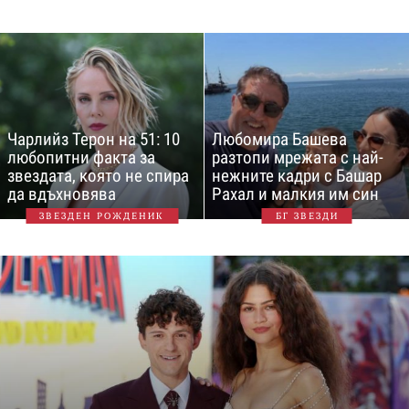
Чарлийз Терон на 51: 10
Любомира Башева
любопитни факта за
разтопи мрежата с най-
звездата, която не спира
нежните кадри с Башар
да вдъхновява
Рахал и малкия им син
ЗВЕЗДЕН РОЖДЕНИК
БГ ЗВЕЗДИ