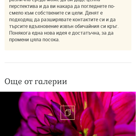
перспектива и да ви накара да погледнете по-
смело към собствените си цели. Денят е
подходящ да разширявате контактите си и да
търсите вдъхновение извън обичайния си кръг.
Понякога една нова идея е достатъчна, за да
промени цяла посока.
Още от галерии