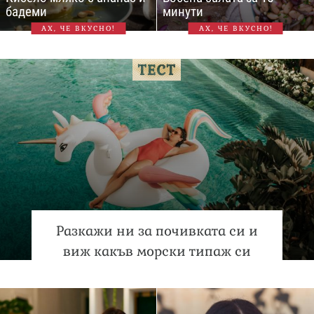
бадеми
минути
АХ, ЧЕ ВКУСНО!
АХ, ЧЕ ВКУСНО!
Разкажи ни за почивката си и
виж какъв морски типаж си