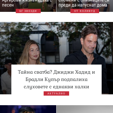
песен
преди да напуснат дома
БГ ЗВЕЗДИ
ОТ ХОЛИВУД
Тайна сватба? Джиджи Хадид и
Брадли Купър подпалиха
слуховете с еднакви халки
АКТУАЛНО