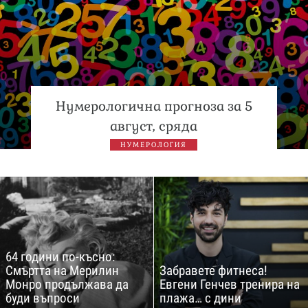
Нумерологична прогноза за 5
август, сряда
НУМЕРОЛОГИЯ
64 години по-късно:
Смъртта на Мерилин
Забравете фитнеса!
Монро продължава да
Евгени Генчев тренира на
буди въпроси
плажа… с дини