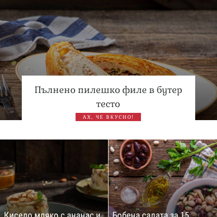
сватбата на Роналдо
Пълнено пилешко филе в бутер
тесто
АХ, ЧЕ ВКУСНО!
Кисело мляко с ананас и
Бобена салата за 15