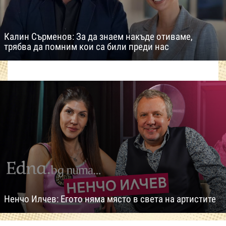
Калин Сърменов: За да знаем накъде отиваме,
трябва да помним кои са били преди нас
Ненчо Илчев: Егото няма място в света на артистите