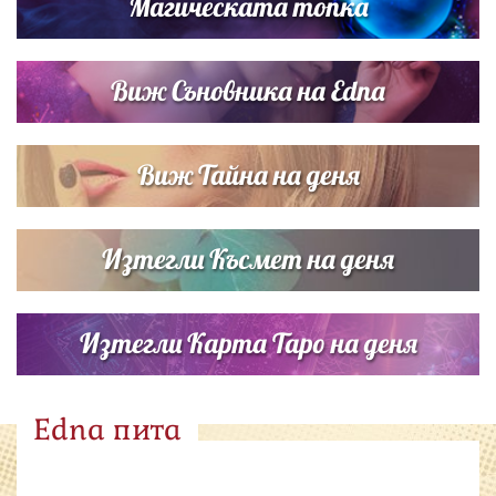
Магическата топка
Виж Съновника на Edna
Виж Тайна на деня
Изтегли Късмет на деня
Изтегли Карта Таро на деня
Edna пита