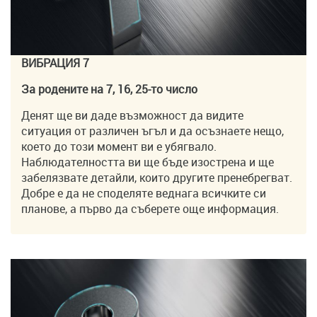
ВИБРАЦИЯ 7
За родените на 7, 16, 25-то число
Денят ще ви даде възможност да видите
ситуация от различен ъгъл и да осъзнаете нещо,
което до този момент ви е убягвало.
Наблюдателността ви ще бъде изострена и ще
забелязвате детайли, които другите пренебрегват.
Добре е да не споделяте веднага всичките си
планове, а първо да съберете още информация.