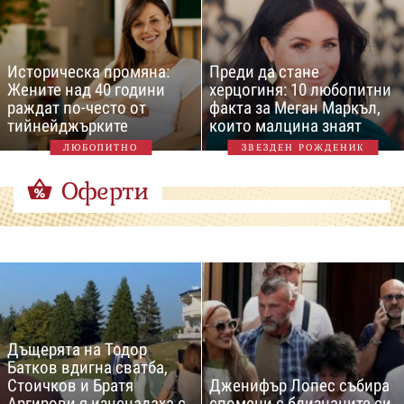
Историческа промяна:
Преди да стане
Жените над 40 години
херцогиня: 10 любопитни
раждат по-често от
факта за Меган Маркъл,
тийнейджърките
които малцина знаят
ЛЮБОПИТНО
ЗВЕЗДЕН РОЖДЕНИК
Оферти
Дъщерята на Тодор
Батков вдигна сватба,
Стоичков и Братя
Дженифър Лопес събира
Аргирови я изненадаха с
спомени с близнаците си