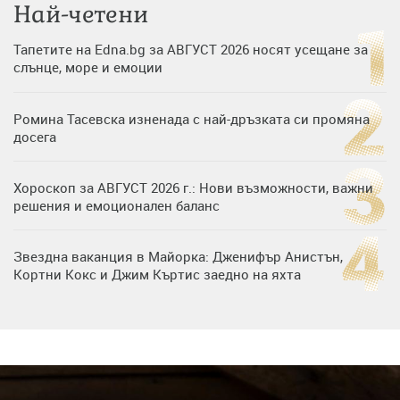
Най-четени
Тапетите на Edna.bg за АВГУСТ 2026 носят усещане за
слънце, море и емоции
Ромина Тасевска изненада с най-дръзката си промяна
досега
Хороскоп за АВГУСТ 2026 г.: Нови възможности, важни
решения и емоционален баланс
Звездна ваканция в Майорка: Дженифър Анистън,
Кортни Кокс и Джим Къртис заедно на яхта
Дъщерята на Тодор Батков вдигна сватба, Стоичков и
Братя Аргирови я изненадаха с песен
Списъкът е ясен: Джей Ло и Риана във ВИП гостите на