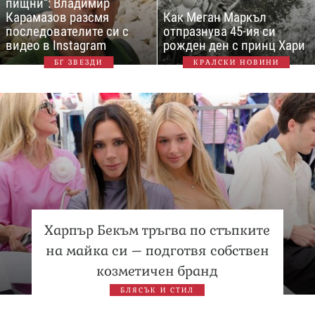
пищни“: Владимир
Карамазов разсмя
Как Меган Маркъл
последователите си с
отпразнува 45-ия си
видео в Instagram
рожден ден с принц Хари
БГ ЗВЕЗДИ
КРАЛСКИ НОВИНИ
Харпър Бекъм тръгва по стъпките
на майка си – подготвя собствен
козметичен бранд
БЛЯСЪК И СТИЛ