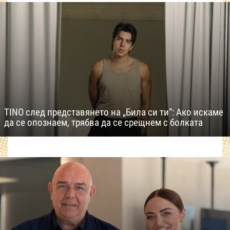
TINO след представянето на „Била си ти“: Ако искаме
да се опознаем, трябва да се срещнем с болката