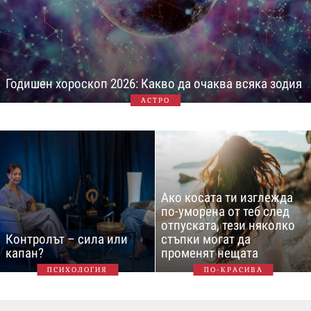
Годишен хороскоп 2026: Какво да очаква всяка зодия
АСТРО
Ако косата ти изглежда
по-уморена от теб след
отпуската, тези няколко
Контролът – сила или
стъпки могат да
капан?
променят нещата
ПСИХОЛОГИЯ
ПО-КРАСИВА