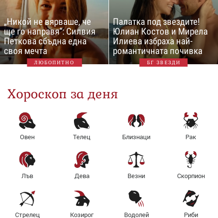
„Никой не вярваше, че
Палатка под звездите!
ще го направя“: Силвия
Юлиан Костов и Мирела
Петкова сбъдна една
Илиева избраха най-
своя мечта
романтичната почивка
ЛЮБОПИТНО
БГ ЗВЕЗДИ
Хороскоп за деня
Овен
Телец
Близнаци
Рак
Лъв
Дева
Везни
Скорпион
Стрелец
Козирог
Водолей
Риби