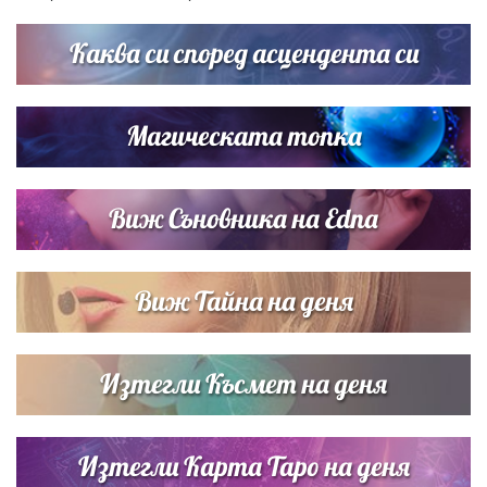
Каква си според асцендента си
Магическата топка
Виж Съновника на Edna
Виж Тайна на деня
Изтегли Късмет на деня
Изтегли Карта Таро на деня