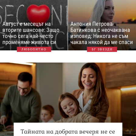
Август е месецът на
Антония Петрова-
вторите шансове: Защо
Батинкова с неочаквана
точно сега най-често
изповед: Никога не съм
променяме живота си
чакала някой да ме спаси
ЛЮБОПИТНО
БГ ЗВЕЗДИ
Тайната на добрата вечеря не се