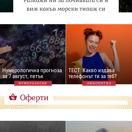
Разкажи ни за почивката си и
виж какъв морски типаж си
Нумерологична прогноза
ТЕСТ: Какво издава
за 7 август, петък
телефонът ти за теб?
НУМЕРОЛОГИЯ
ЛЮБОПИТНО
Оферти