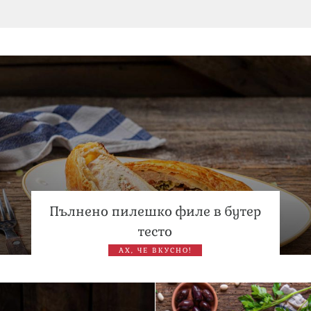
Дъщерята на Тодор Батков вдигна сватба, Стоичков и
Братя Аргирови я изненадаха с песен
Дневен хороскоп за 6 август, четвъртък
Пълнено пилешко филе в бутер
тесто
АХ, ЧЕ ВКУСНО!