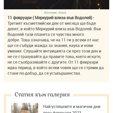
Източник:
iStock
11 февруари ( Меркурий влиза във Водолей) -
Третият късметлийски ден от месеца ще бъде
денят, в който Меркурий влиза във Водолей. Във
Водолей тази планета се чувства много
добре. Това означава, че на 11-ти у всеки от нас
ще се събуди жажда за знания, наука и нови
умения. Слушайте интуицията си през този ден и
не се страхувайте да правите това, което искате,
не се съобразявайте с другите. От 11 февруари
идва период, в който всеки човек ще се стреми да
стане по-добър, да се усъвършенства.
Статия към галерия
Най-успешните и магични дни
през февруари 2023