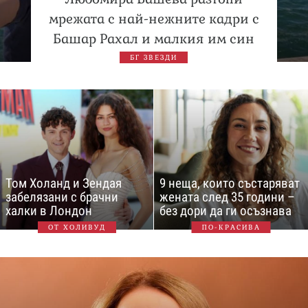
мрежата с най-нежните кадри с
Башар Рахал и малкия им син
БГ ЗВЕЗДИ
Том Холанд и Зендая
9 неща, които състаряват
забелязани с брачни
жената след 35 години –
халки в Лондон
без дори да ги осъзнава
ОТ ХОЛИВУД
ПО-КРАСИВА