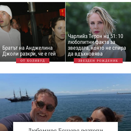
Чарлийз Терон на 51: 10
любопитни факта за
Братът на Анджелина
звездата, която не спира
Джоли разкри, че е гей
да вдъхновява
ОТ ХОЛИВУД
ЗВЕЗДЕН РОЖДЕНИК
Любомира Башева разтопи