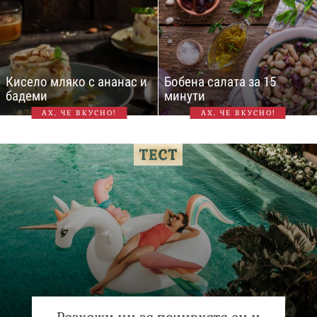
Кисело мляко с ананас и
Бобена салата за 15
бадеми
минути
АХ, ЧЕ ВКУСНО!
АХ, ЧЕ ВКУСНО!