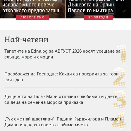
издават много повече,
Дъщерята на Орлин
отколкото предполагаш
Павлов го имитира
ЛЮБОПИТНО
БГ ЗВЕЗДИ
Най-четени
Тапетите на Edna.bg за АВГУСТ 2026 носят усещане за
слънце, море и емоции
Преображение Господне: Какви са поверията за този
свят ден
Дъщерята на Гала - Мари отплава с любимия и двете
си деца на семейна морска приказка
„Тук сме най-щастливи“: Радина Кърджилова и Пламен
Димов издадоха своето любимо място