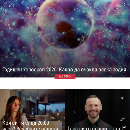
Годишен хороскоп 2026: Какво да очаква всяка зодия
АСТРО
Коя си ти след 20:00
часа? Вечерните навици
Така ли го правиш, тате?“