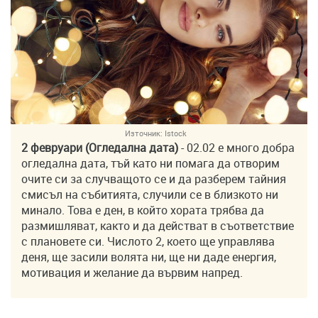
Източник:
Istock
2 февруари (Огледална дата)
- 02.02 е много добра
огледална дата, тъй като ни помага да отворим
очите си за случващото се и да разберем тайния
смисъл на събитията, случили се в близкото ни
минало. Това е ден, в който хората трябва да
размишляват, както и да действат в съответствие
с плановете си. Числото 2, което ще управлява
деня, ще засили волята ни, ще ни даде енергия,
мотивация и желание да вървим напред.