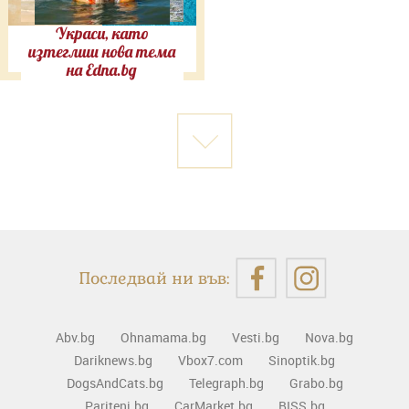
Украси, като
изтеглиш нова тема
на Edna.bg
Последвай ни във:
Abv.bg
Ohnamama.bg
Vesti.bg
Nova.bg
Dariknews.bg
Vbox7.com
Sinoptik.bg
DogsAndCats.bg
Telegraph.bg
Grabo.bg
Pariteni.bg
CarMarket.bg
BISS.bg