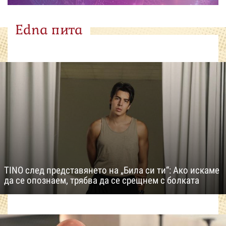
Edna пита
TINO след представянето на „Била си ти“: Ако искаме
да се опознаем, трябва да се срещнем с болката