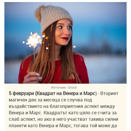
Източник:
iStock
5 февруари (Квадрат на Венера и Марс
) - Вторият
магичен ден за месеца се случва под
въздействието на благоприятния аспект между
Венера и Марс. Квадратът като цяло се счита за
слаб аспект, но ако в него участват такива силни
планети като Венера и Марс, тогава той може да