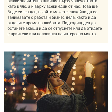
окаже значително влияние върху човечеството
като цяло, а и върху всеки един от нас. Това ще
бъде силен ден, в който можете спокойно да се
занимавате с работа и бизнес дела, както и да
отделите време на любовта. Подходящ ден да
останете вкъщи и да се отпуснете или да отидете
с приятели или половинка на интересно място.