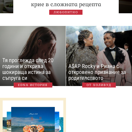
крие в сложната рецепта
ЛЮБОПИТНО
Тя проглежда след 20
години и открива
A$AP Rocky и Риана с
шокираща истина за
откровено признание за
съпруга си
родителството
EDNA ИСТОРИЯ
ОТ ХОЛИВУД