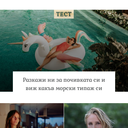
Разкажи ни за почивката си и
виж какъв морски типаж си