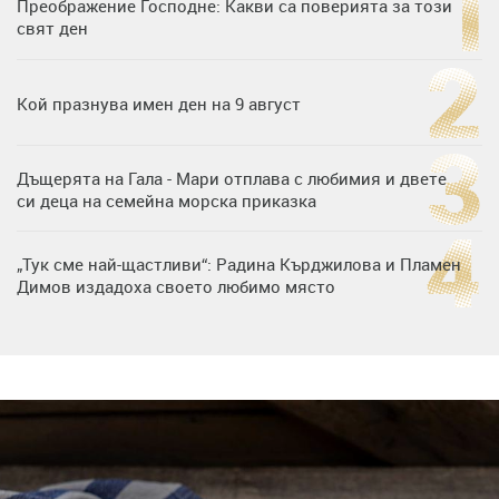
Преображение Господне: Какви са поверията за този
свят ден
Кой празнува имен ден на 9 август
Дъщерята на Гала - Мари отплава с любимия и двете
си деца на семейна морска приказка
„Тук сме най-щастливи“: Радина Кърджилова и Пламен
Димов издадоха своето любимо място
Дъщерята на Тодор Батков вдигна сватба, Стоичков и
Братя Аргирови я изненадаха с песен
Дневен хороскоп за 6 август, четвъртък