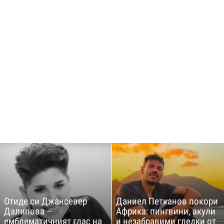
Отиде си Джансевер
Даниел Петканов покори
Далипова –
Африка: пингвини, акули
емблематичният глас на
и незабравими гледки от