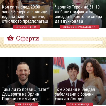
Коя си ти след 20:00
Чарлийз Терон на 51: 10
часа? Вечерните навици
любопитни факта за
издават много повече,
звездата, която не спира
отколкото предполагаш
да вдъхновява
ЛЮБОПИТНО
ЗВЕЗДЕН РОЖДЕНИК
Оферти
Така ли го правиш, тате?“
Том Холанд и Зендая
Дъщерята на Орлин
забелязани с брачни
Павлов го имитира
халки в Лондон
БГ ЗВЕЗДИ
ОТ ХОЛИВУД