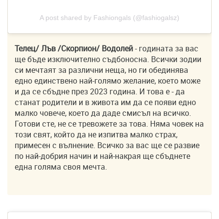
A post shared by Fashiongals (@fashiogalsz)
Телец/ Лъв /Скорпион/ Водолей
- годината за вас
ще бъде изключително съдбоносна. Всички зодии
си мечтаят за различни неща, но ги обединява
едно единствено най-голямо желание, което може
и да се сбъдне през 2023 година. И това е - да
станат родители и в живота им да се появи едно
малко човече, което да даде смисъл на всичко.
Готови сте, не се тревожете за това. Няма човек на
този свят, който да не изпитва малко страх,
примесен с вълнение. Всичко за вас ще се развие
по най-добрия начин и най-накрая ще сбъднете
една голяма своя мечта.