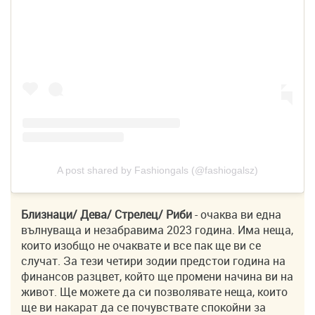
A post shared by Fashiongals (@fashiogalsz)
Близнаци/ Дева/ Стрелец/ Риби
- очаква ви една
вълнуваща и незабравима 2023 година. Има неща,
които изобщо не очаквате и все пак ще ви се
случат. За тези четири зодии предстои година на
финансов разцвет, който ще промени начина ви на
живот. Ще можете да си позволявате неща, които
ще ви накарат да се почувствате спокойни за