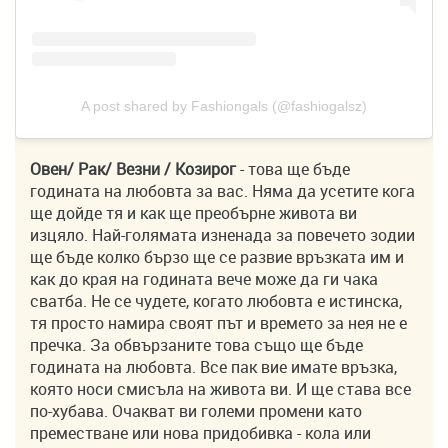
A post shared by Fashiongals (@fashiogalsz)
Овен/ Рак/ Везни / Козирог
- това ще бъде
годината на любовта за вас. Няма да усетите кога
ще дойде тя и как ще преобърне живота ви
изцяло. Най-голямата изненада за повечето зодии
ще бъде колко бързо ще се развие връзката им и
как до края на годината вече може да ги чака
сватба. Не се чудете, когато любовта е истинска,
тя просто намира своят път и времето за нея не е
пречка. За обвързаните това също ще бъде
годината на любовта. Все пак вие имате връзка,
която носи смисъла на живота ви. И ще става все
по-хубава. Очакват ви големи промени като
преместване или нова придобивка - кола или