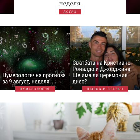
неделя
АСТРО
Сватбата на Кристиано
Роналдо и Джорджина:
Нумерологична прогноза
Ще има ли церемония
за 9 август, неделя
днес?
НУМЕРОЛОГИЯ
ЛЮБОВ И ВРЪЗКИ