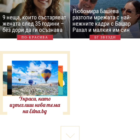
Любомира Башева
9 неща, които състаряват
разтопи мрежата с най-
жената след 35 години –
нежните кадри с Башар
без дори да ги осъзнава
Рахал и малкия им син
ПО-КРАСИВА
БГ ЗВЕЗДИ
Украси, като
изтеглиш нова тема
на Edna.bg