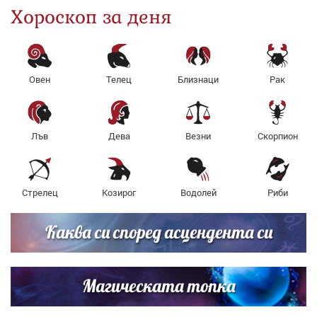
Хороскоп за деня
Овен
Телец
Близнаци
Рак
Лъв
Дева
Везни
Скорпион
Стрелец
Козирог
Водолей
Риби
Каква си според асцендента си
Магическата топка