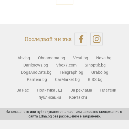
Последвай ни във:
Abv.bg
Ohnamama.bg
Vesti.bg
Nova.bg
Dariknews.bg
Vbox7.com
Sinoptik.bg
DogsAndCats.bg
Telegraph.bg
Grabo.bg
Pariteni.bg
CarMarket.bg
BISS.bg
За нас
Политика ЛД
За реклама
Платени
публикации
Контакти
Използването или публикуването на част или цялостно съдържание от
сайта Edna.bg без разрешение е забранено.