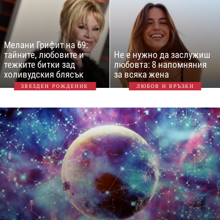
Мелани Грифит на 69:
тайните, любовите и
Не е нужно да заслужиш
тежките битки зад
любовта: 8 напомняния
холивудския блясък
за всяка жена
ЗВЕЗДЕН РОЖДЕНИК
ЛЮБОВ И ВРЪЗКИ