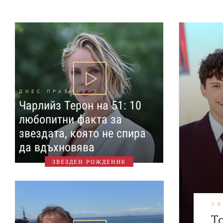
ДНЕС ПРАЗНУВАТ
Чарлийз Терон на 51: 10
любопитни факта за
звездата, която не спира
да вдъхновява
ЗВЕЗДЕН РОЖДЕНИК
С
Т