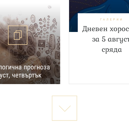
ГАЛЕРИИ
Дневен хоро
за 5 август
сряда
огична прогноза
густ, четвъртък