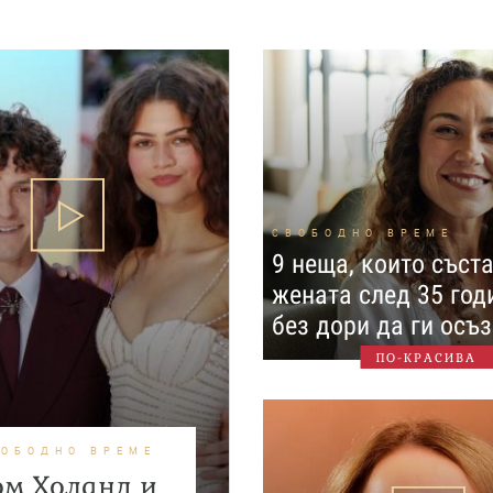
СВОБОДНО ВРЕМЕ
9 неща, които съст
жената след 35 год
без дори да ги осъ
ПО-КРАСИВА
ВОБОДНО ВРЕМЕ
ом Холанд и