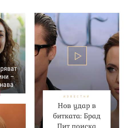
аряват
ини –
знава
ИЗВЕСТНИ
Нов удар в
битката: Брад
Пит поиска