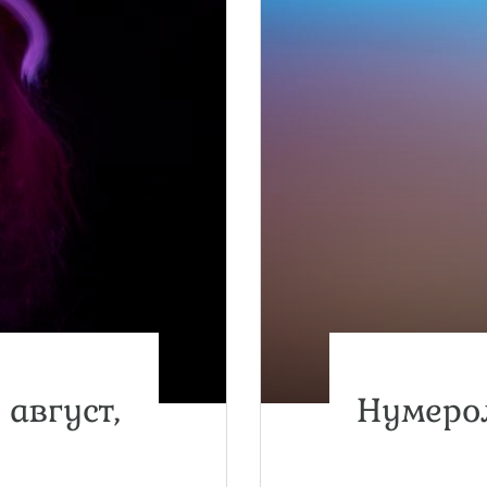
 август,
Нумерол