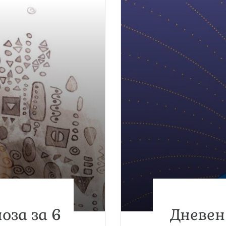
оза за 6
Дневен 