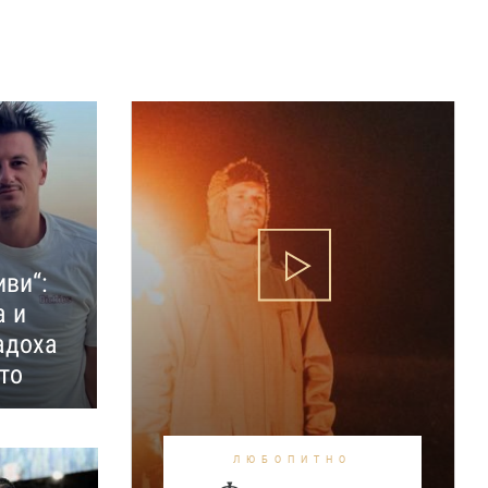
иви“:
а и
адоха
то
ЛЮБОПИТНО