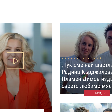
СВОБОДНО ВРЕМЕ
„Тук сме най-щастл
Радина Кърджилов
Пламен Димов изд
своето любимо мяс
БГ ЗВЕЗДИ