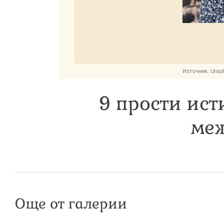
Източник:
Unsp
9 прости ис
меж
Още от галерии