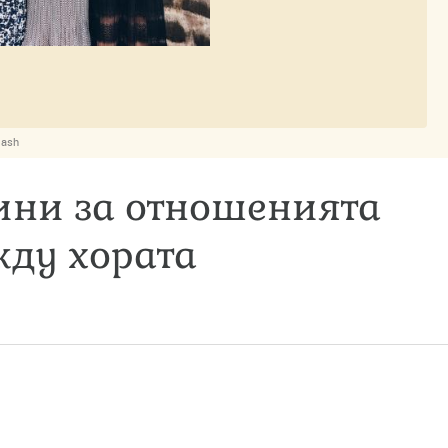
lash
тини за отношенията
ду хората