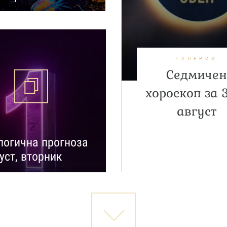
ГАЛЕРИИ
Седмиче
хороскоп за 3
август
огична прогноза
густ, вторник