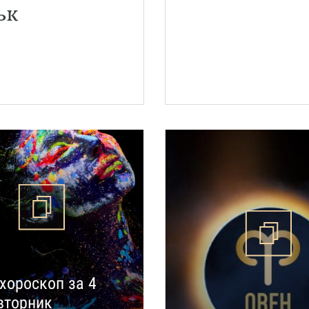
ък
хороскоп за 4
 вторник