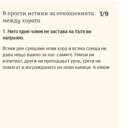
9 прости истини за отношенията
1
/9
между хората
1. Нито един човек не застава на пътя ви
напразно.
Всеки ден срещаме нови хора и всяка среща ни
дава нещо важно за нас самите. Някои ни
изпитват, други ни преподават урок, трети ни
помагат в изграждането на нови навици. А някои
хора ни правят по-добри. Те са особено ценни!