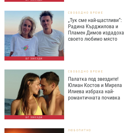
СВОБОДНО ВРЕМЕ
„Тук сме най-щастливи“:
Радина Кърджилова и
Пламен Димов издадоха
своето любимо място
БГ ЗВЕЗДИ
СВОБОДНО ВРЕМЕ
Палатка под звездите!
Юлиан Костов и Мирела
Илиева избраха най-
романтичната почивка
БГ ЗВЕЗДИ
ЛЮБОПИТНО