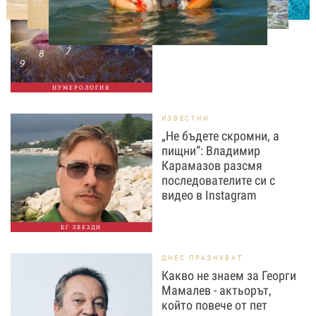
за 6 август, четвъртък
НУМЕРОЛОГИЯ
ИЗВЕСТНИ
„Не бъдете скромни, а
пищни“: Владимир
Карамазов разсмя
последователите си с
видео в Instagram
БГ ЗВЕЗДИ
ДНЕС ПРАЗНУВАТ
Какво не знаем за Георги
Мамалев - актьорът,
който повече от пет