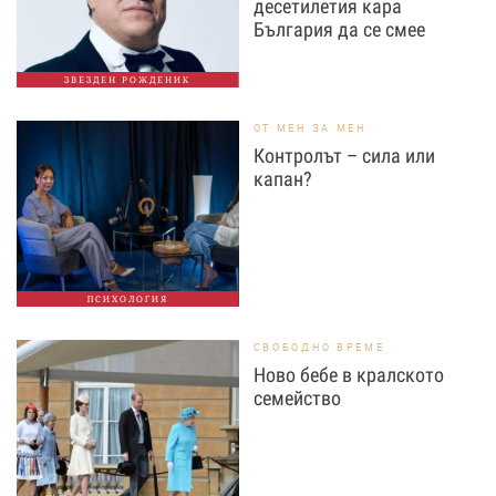
десетилетия кара
България да се смее
ЗВЕЗДЕН РОЖДЕНИК
ОТ МЕН ЗА МЕН
Контролът – сила или
капан?
ПСИХОЛОГИЯ
СВОБОДНО ВРЕМЕ
Ново бебе в кралското
семейство