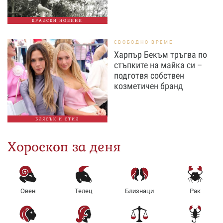
КРАЛСКИ НОВИНИ
СВОБОДНО ВРЕМЕ
Харпър Бекъм тръгва по
стъпките на майка си –
подготвя собствен
козметичен бранд
БЛЯСЪК И СТИЛ
Хороскоп за деня
Овен
Телец
Близнаци
Рак