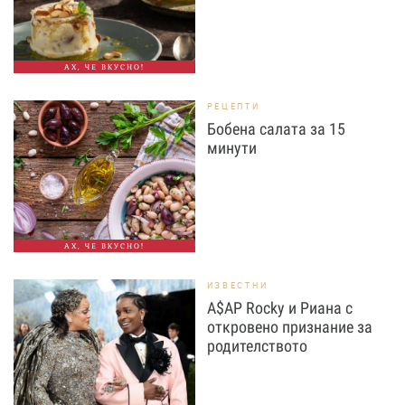
АХ, ЧЕ ВКУСНО!
РЕЦЕПТИ
Бобена салата за 15
минути
АХ, ЧЕ ВКУСНО!
ИЗВЕСТНИ
A$AP Rocky и Риана с
откровено признание за
родителството