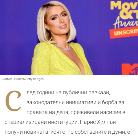
Снимка:
Guliver/Getty Images
С
лед години на публични разкази,
законодателни инициативи и борба за
правата на деца, преживели насилие в
специализирани институции, Парис Хилтън
получи новината, която, по собствените ѝ думи, е