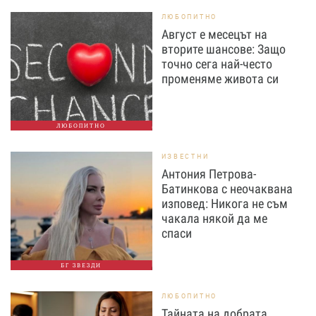
ЛЮБОПИТНО
Август е месецът на
вторите шансове: Защо
точно сега най-често
променяме живота си
ЛЮБОПИТНО
ИЗВЕСТНИ
Антония Петрова-
Батинкова с неочаквана
изповед: Никога не съм
чакала някой да ме
спаси
БГ ЗВЕЗДИ
ЛЮБОПИТНО
Тайната на добрата