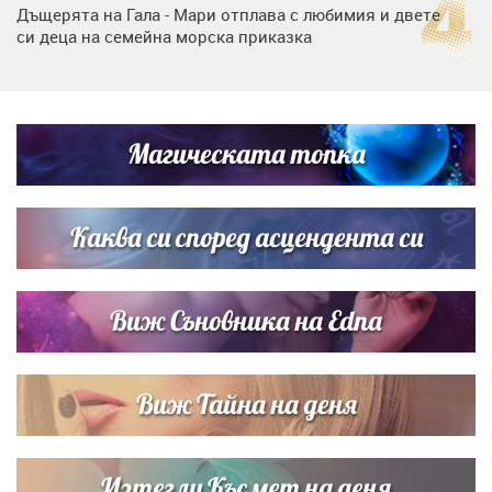
Дъщерята на Гала - Мари отплава с любимия и двете
си деца на семейна морска приказка
Звездна ваканция в Майорка: Дженифър Анистън,
Кортни Кокс и Джим Къртис заедно на яхта
Магическата топка
Дъщерята на Тодор Батков вдигна сватба, Стоичков и
Братя Аргирови я изненадаха с песен
Каква си според асцендента си
Виж Съновника на Edna
Виж Тайна на деня
Изтегли Късмет на деня