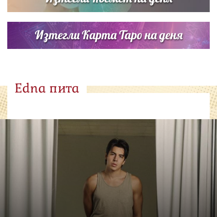
Изтегли Карта Таро на деня
Edna пита