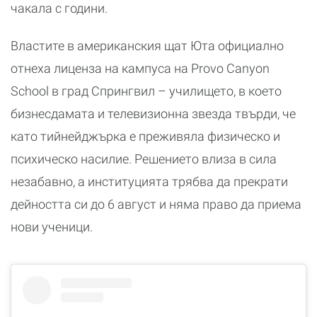
чакала с години.
Властите в американския щат Юта официално
отнеха лиценза на кампуса на Provo Canyon
School в град Спрингвил – училището, в което
бизнесдамата и телевизионна звезда твърди, че
като тийнейджърка е преживяла физическо и
психическо насилие. Решението влиза в сила
незабавно, а институцията трябва да прекрати
дейността си до 6 август и няма право да приема
нови ученици.