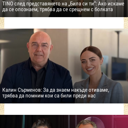
TINO след представянето на „Била си ти“: Ако искаме
да се опознаем, трябва да се срещнем с болката
Калин Сърменов: За да знаем накъде отиваме,
трябва да помним кои са били преди нас