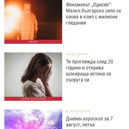
Феноменът „Одисея“:
Малко българско село се
озова в клип с милиони
гледания
КИНО
ЛЮБОПИТНО
Тя проглежда след 20
години и открива
шокираща истина за
съпруга си
EDNA ИСТОРИЯ
АСТРОЛОГИЯ
Дневен хороскоп за 7
август, петък