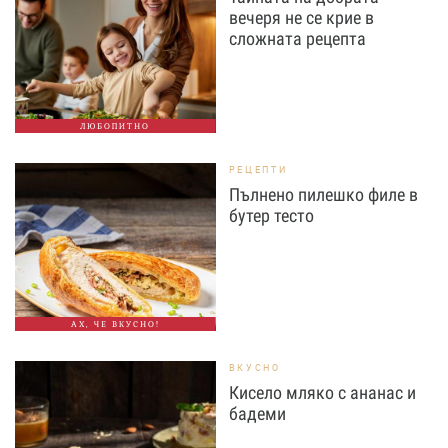
вечеря не се крие в
сложната рецепта
ЛЮБОПИТНО
РЕЦЕПТИ
Пълнено пилешко филе в
бутер тесто
АХ, ЧЕ ВКУСНО!
ВКУСНО
Кисело мляко с ананас и
бадеми