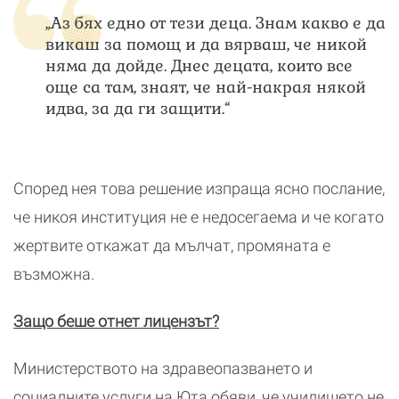
„Аз бях едно от тези деца. Знам какво е да
викаш за помощ и да вярваш, че никой
няма да дойде. Днес децата, които все
още са там, знаят, че най-накрая някой
идва, за да ги защити.“
Според нея това решение изпраща ясно послание,
че никоя институция не е недосегаема и че когато
жертвите откажат да мълчат, промяната е
възможна.
Защо беше отнет лицензът?
Министерството на здравеопазването и
социалните услуги на Юта обяви, че училището не