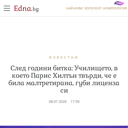
Edna.
bg
НАЙ-НОВИ
ХОРОСКОП
НУМЕРОЛОГИЯ
ИЗВЕСТНИ
След години битка: Училището, в
което Парис Хилтън твърди, че е
била малтретирана, губи лиценза
си
08.07.2026
17:59