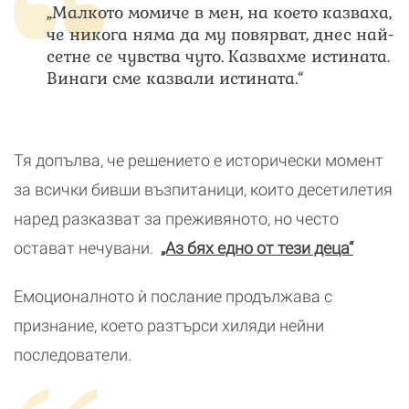
„Малкото момиче в мен, на което казваха,
че никога няма да му повярват, днес най-
сетне се чувства чуто. Казвахме истината.
Винаги сме казвали истината.“
Тя допълва, че решението е исторически момент
за всички бивши възпитаници, които десетилетия
наред разказват за преживяното, но често
остават нечувани.
„Аз бях едно от тези деца“
Емоционалното ѝ послание продължава с
признание, което разтърси хиляди нейни
последователи.