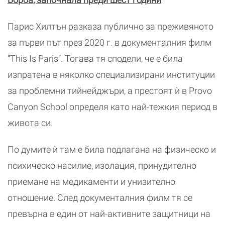
Парис Хилтън разказа публично за преживяното
за първи път през 2020 г. в документалния филм
“This Is Paris”. Тогава тя сподели, че е била
изпратена в няколко специализирани институции
за проблемни тийнейджъри, а престоят ѝ в Provo
Canyon School определя като най-тежкия период в
живота си.
По думите ѝ там е била подлагана на физическо и
психическо насилие, изолация, принудително
приемане на медикаменти и унизително
отношение. След документалния филм тя се
превърна в един от най-активните защитници на