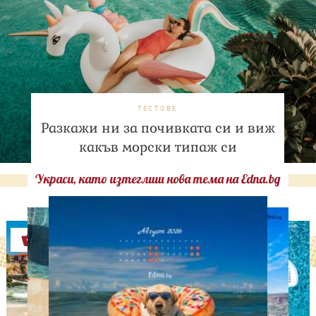
ТЕСТОВЕ
Разкажи ни за почивката си и виж
какъв морски типаж си
Украси, като изтеглиш нова тема на Edna.bg
Оферти
НУМЕРОЛОГИЯ
Нумерологична прогноза