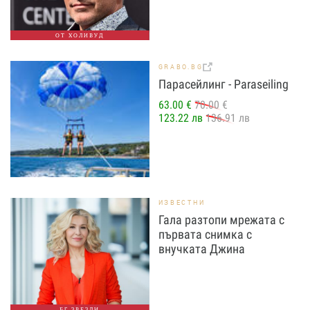
ОТ ХОЛИВУД
GRABO.BG
Парасейлинг - Paraseiling
63.00 €
70.00 €
123.22 лв
136.91 лв
ИЗВЕСТНИ
Гала разтопи мрежата с
първата снимка с
внучката Джина
БГ ЗВЕЗДИ