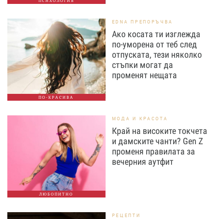
ПСИХОЛОГИЯ
EDNA ПРЕПОРЪЧВА
Ако косата ти изглежда
по-уморена от теб след
отпуската, тези няколко
стъпки могат да
променят нещата
ПО-КРАСИВА
МОДА И КРАСОТА
Край на високите токчета
и дамските чанти? Gen Z
променя правилата за
вечерния аутфит
ЛЮБОПИТНО
РЕЦЕПТИ