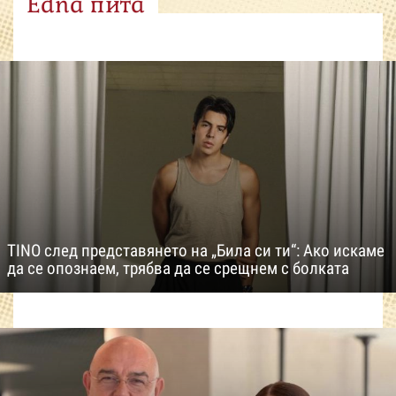
Edna пита
TINO след представянето на „Била си ти“: Ако искаме
да се опознаем, трябва да се срещнем с болката