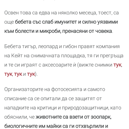
Освен това са едва на няколко месеца, тоест, са
още
бебета със слаб имунитет и силно уязвими
към болести и микроби, пренасяни от човека
.
Бебета тигър, леопард и гибон правят компания
на Кейт на снимачната площадка, тя ги прегръща
и те си играят с аксесоарите ѝ (вижте снимки
тук
,
тук
,
тук
и
тук
).
Организаторите на фотосесията и самото
списание са се опитали да се защитят от
нападките на критици и природозащитници, като
обяснили, че
животните са взети от зоопарк,
биологичните им майки са ги отхвърлили и