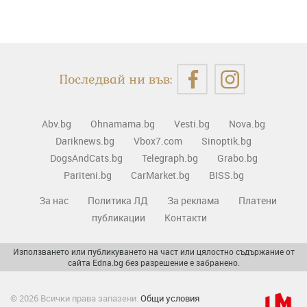
Последвай ни във:
Abv.bg
Ohnamama.bg
Vesti.bg
Nova.bg
Dariknews.bg
Vbox7.com
Sinoptik.bg
DogsAndCats.bg
Telegraph.bg
Grabo.bg
Pariteni.bg
CarMarket.bg
BISS.bg
За нас
Политика ЛД
За реклама
Платени
публикации
Контакти
Използването или публикуването на част или цялостно съдържание от
сайта Edna.bg без разрешение е забранено.
© 2026 Всички права запазени.
Общи условия