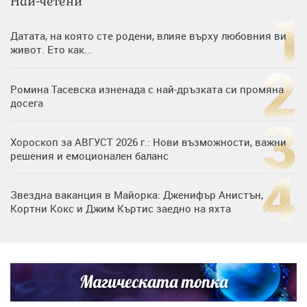
Най-четени
Датата, на която сте родени, влияе върху любовния ви
живот. Ето как...
Ромина Тасевска изненада с най-дръзката си промяна
досега
Хороскоп за АВГУСТ 2026 г.: Нови възможности, важни
решения и емоционален баланс
Звездна ваканция в Майорка: Дженифър Анистън,
Кортни Кокс и Джим Къртис заедно на яхта
Дъщерята на Тодор Батков вдигна сватба, Стоичков и
Братя Аргирови я изненадаха с песен
Магическата топка
Списъкът е ясен: Джей Ло и Риана във ВИП гостите на