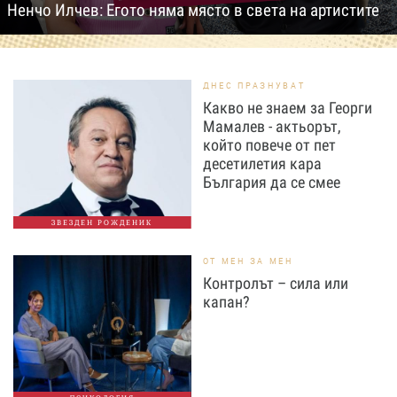
Ненчо Илчев: Егото няма място в света на артистите
ДНЕС ПРАЗНУВАТ
Какво не знаем за Георги
Мамалев - актьорът,
който повече от пет
десетилетия кара
България да се смее
ЗВЕЗДЕН РОЖДЕНИК
ОТ МЕН ЗА МЕН
Контролът – сила или
капан?