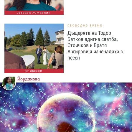
ЗВЕЗДЕН РОЖДЕНИК
СВОБОДНО ВРЕМЕ
Дъщерята на Тодор
Батков вдигна сватба,
Стоичков и Братя
Аргирови я изненадаха с
песен
БГ ЗВЕЗДИ
Йорданова