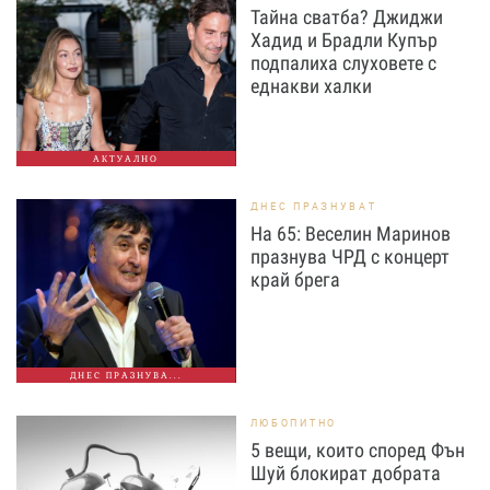
Тайна сватба? Джиджи
Хадид и Брадли Купър
подпалиха слуховете с
еднакви халки
АКТУАЛНО
ДНЕС ПРАЗНУВАТ
На 65: Веселин Маринов
празнува ЧРД с концерт
край брега
ДНЕС ПРАЗНУВА...
ЛЮБОПИТНО
5 вещи, които според Фън
Шуй блокират добрата