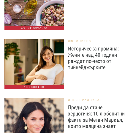
АХ, ЧЕ ВКУСНО!
ЛЮБОПИТНО
Историческа промяна:
Жените над 40 години
раждат по-често от
тийнейджърките
ЛЮБОПИТНО
ДНЕС ПРАЗНУВАТ
Преди да стане
херцогиня: 10 любопитни
факта за Меган Маркъл,
които малцина знаят