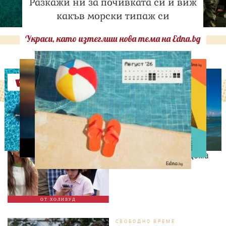
Разкажи ни за почивката си и виж
какъв морски типаж си
Украси, като изтеглиш нова тема на Edna.bg
Оферти
СВОБОДНО ВРЕМЕ
Дженифър Лопес събира
спомени с близнаците си
преди да напуснат дома
ОТ ХОЛИВУД
СВОБОДНО ВРЕМЕ