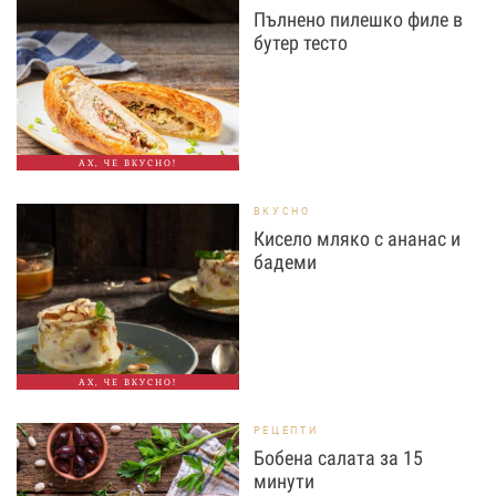
Пълнено пилешко филе в
бутер тесто
АХ, ЧЕ ВКУСНО!
ВКУСНО
Кисело мляко с ананас и
бадеми
АХ, ЧЕ ВКУСНО!
РЕЦЕПТИ
Бобена салата за 15
минути