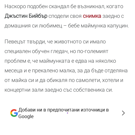
Наскоро подобен скандал бе възникнал, когато
Джъстин Бийбър
сподели своя
снимка
заедно с
домашния си любимец – бебе маймунка капуцин.
Певецът твърди, че животното си имало
специален обучен гледач, но по-големият
проблем е, че маймунката е едва на няколко
месеца и е прекалено малка, за да бъде отделяна
от майка си и да обикаля по самолети, хотели и
концертни зали заедно със собственика си.
Добави ни в предпочитани източници в
Google