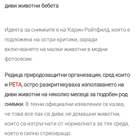
диви животни бебета
.
Идеята за снимките е на Карин Ройтфилд, която е
подложена на остри критики, заради
включването на малки животни в модни
фотосесии.
Редица природозащитни организации, сред които
и
РЕТА
, остро разкритикуваха използването на
диви животни на няколко месеца за подобен род
снимки
. В техни официални изявления се казва,
че това все пак са диви, не домашни животни,
които са изтръгнати от нормалната за тях среда,
което е силно стресиращо.