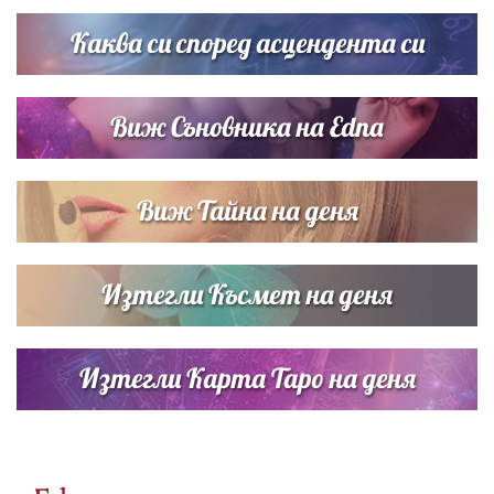
сватбата на Роналдо
Каква си според асцендента си
Виж Съновника на Edna
Виж Тайна на деня
Изтегли Късмет на деня
Изтегли Карта Таро на деня