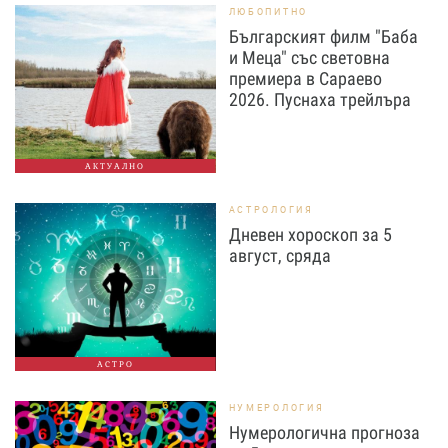
ЛЮБОПИТНО
Българският филм "Баба
и Меца" със световна
премиера в Сараево
2026. Пуснаха трейлъра
АКТУАЛНО
АСТРОЛОГИЯ
Дневен хороскоп за 5
август, сряда
АСТРО
НУМЕРОЛОГИЯ
Нумерологична прогноза