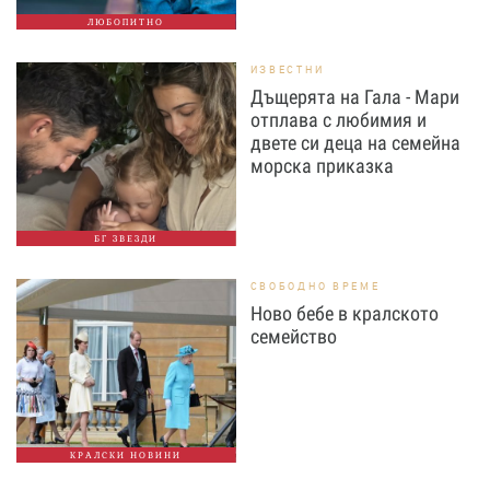
ЛЮБОПИТНО
ИЗВЕСТНИ
Дъщерята на Гала - Мари
отплава с любимия и
двете си деца на семейна
морска приказка
БГ ЗВЕЗДИ
СВОБОДНО ВРЕМЕ
Ново бебе в кралското
семейство
КРАЛСКИ НОВИНИ