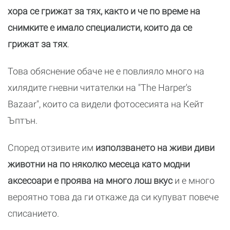
хора се грижат за тях, както и че по време на
снимките е имало специалисти, които да се
грижат за тях
.
Това обяснение обаче не е повлияло много на
хилядите гневни читателки на "The Harper's
Bazaar", които са видели фотосесията на Кейт
Ъптън.
Според отзивите им
използването на живи диви
животни на по няколко месеца като модни
аксесоари е проява на много лош вкус
и е много
вероятно това да ги откаже да си купуват повече
списанието.