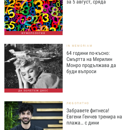
за 5 август, сряда
НУМЕРОЛОГИЯ
IN MEMORIAM
64 години по-късно:
Смъртта на Мерилин
Монро продължава да
буди въпроси
ДА ПОЧЕТЕМ ДНЕС
ЛЮБОПИТНО
Забравете фитнеса!
Евгени Генчев тренира на
плажа… с дини