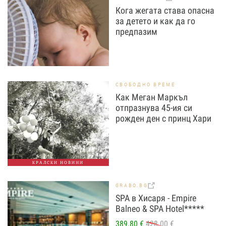
Кога жегата става опасна
за детето и как да го
предпазим
СВОБОДНО ВРЕМЕ
Как Меган Маркъл
отпразнува 45-ия си
рожден ден с принц Хари
КРАЛСКИ НОВИНИ
GRABO.BG
SPA в Хисаря - Empire
Balneo & SPA Hotel*****
389.80 €
428.00 €