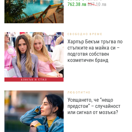
762.38 лв
837.10 лв
СВОБОДНО ВРЕМЕ
Харпър Бекъм тръгва по
стъпките на майка си –
подготвя собствен
козметичен бранд
БЛЯСЪК И СТИЛ
ЛЮБОПИТНО
Усещането, че “нещо
предстои” – случайност
или сигнал от мозъка?