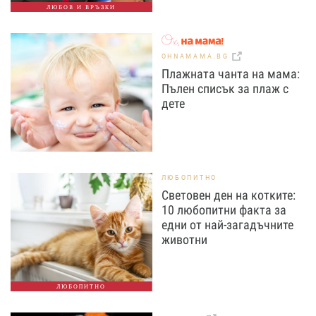
ЛЮБОВ И ВРЪЗКИ
OHNAMAMA.BG
Плажната чанта на мама:
Пълен списък за плаж с
дете
ЛЮБОПИТНО
Световен ден на котките:
10 любопитни факта за
едни от най-загадъчните
животни
ЛЮБОПИТНО