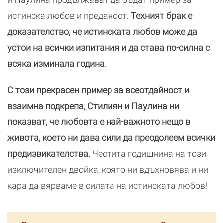
истинска любов и преданост.
Техният брак е
доказателство, че истинската любов може да
устои на всички изпитания и да става по-силна с
всяка изминала година.
С този прекрасен пример за всеотдайност и
взаимна подкрепа, Стилиян и Паулина ни
показват, че любовта е най-важното нещо в
живота, което ни дава сили да преодолеем всички
предизвикателства.
Честита годишнина на този
изключителен двойка, която ни вдъхновява и ни
кара да вярваме в силата на истинската любов!