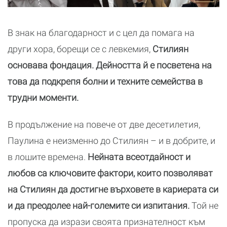
В знак на благодарност и с цел да помага на
други хора, борещи се с левкемия,
Стилиян
основава фондация. Дейността й е посветена на
това да подкрепя болни и техните семейства в
трудни моменти.
В продължение на повече от две десетилетия,
Паулина е неизменно до Стилиян – и в добрите, и
в лошите времена.
Нейната всеотдайност и
любов са ключовите фактори, които позволяват
на Стилиян да достигне върховете в кариерата си
и да преодолее най-големите си изпитания.
Той не
пропуска да изрази своята признателност към