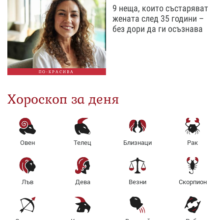
9 неща, които състаряват
жената след 35 години –
без дори да ги осъзнава
ПО-КРАСИВА
Хороскоп за деня
Овен
Телец
Близнаци
Рак
Лъв
Дева
Везни
Скорпион