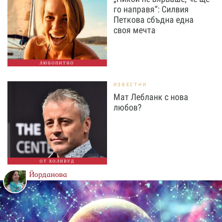
го направя“: Силвия
Петкова сбъдна една
своя мечта
ЛЮБОПИТНО
ИЗВЕСТНИ
Мат Лебланк с нова
любов?
ОТ ХОЛИВУД
Йорданова