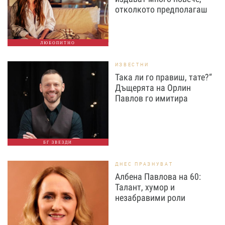
отколкото предполагаш
ЛЮБОПИТНО
ИЗВЕСТНИ
Така ли го правиш, тате?“
Дъщерята на Орлин
Павлов го имитира
БГ ЗВЕЗДИ
ДНЕС ПРАЗНУВАТ
Албена Павлова на 60:
Талант, хумор и
незабравими роли