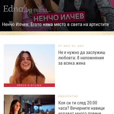
Ненчо Илчев: Егото няма място в света на артистите
ОТ МЕН ЗА МЕН
Не е нужно да заслужиш
любовта: 8 напомняния
за всяка жена
ЛЮБОВ И ВРЪЗКИ
ЛЮБОПИТНО
Коя си ти след 20:00
часа? Вечерните навици
издават много повече,