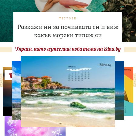
ТЕСТОВЕ
Разкажи ни за почивката си и виж
какъв морски типаж си
Украси, като изтеглиш нова тема на Edna.bg
Оферти
АСТРОЛОГИЯ
Дневен хороскоп за 7
август, петък