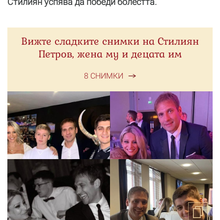
Стилиян успява да победи болестта.
Вижте сладките снимки на Стилиян
Петров, жена му и децата им
8 СНИМКИ