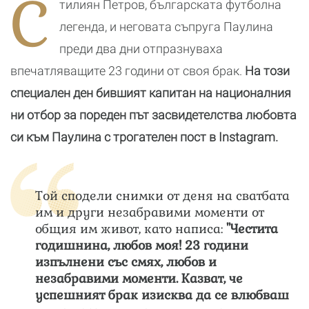
С
тилиян Петров, българската футболна
ите
случвало
и малкия им
Д
син
легенда, и неговата съпруга Паулина
преди два дни отпразнуваха
впечатляващите 23 години от своя брак.
На този
специален ден бившият капитан на националния
ни отбор за пореден път засвидетелства любовта
си към Паулина с трогателен пост в Instagram.
Той сподели снимки от деня на сватбата
им и други незабравими моменти от
общия им живот, като написа:
"Честита
годишнина, любов моя! 23 години
изпълнени със смях, любов и
незабравими моменти. Казват, че
успешният брак изисква да се влюбваш