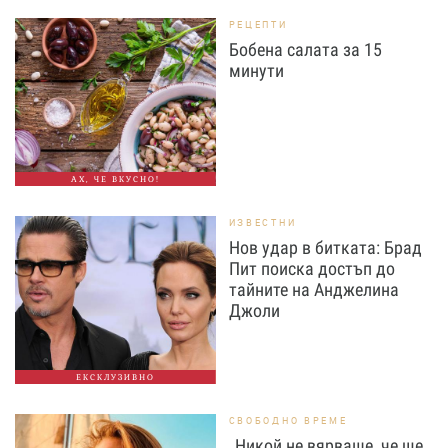
РЕЦЕПТИ
Бобена салата за 15
минути
АХ, ЧЕ ВКУСНО!
ИЗВЕСТНИ
Нов удар в битката: Брад
Пит поиска достъп до
тайните на Анджелина
Джоли
ЕКСКЛУЗИВНО
СВОБОДНО ВРЕМЕ
„Никой не вярваше, че ще