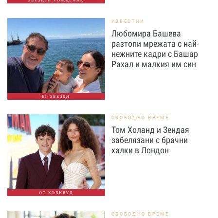
ЗВЕЗДЕН РОЖДЕНИК
ИЗВЕСТНИ
Любомира Башева
разтопи мрежата с най-
нежните кадри с Башар
Рахал и малкия им син
БГ ЗВЕЗДИ
СВОБОДНО ВРЕМЕ
Том Холанд и Зендая
забелязани с брачни
халки в Лондон
ОТ ХОЛИВУД
СВОБОДНО ВРЕМЕ