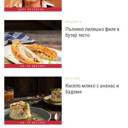
ДНЕС ПРАЗНУВА...
РЕЦЕПТИ
Пълнено пилешко филе в
бутер тесто
АХ, ЧЕ ВКУСНО!
ВКУСНО
Кисело мляко с ананас и
бадеми
АХ, ЧЕ ВКУСНО!