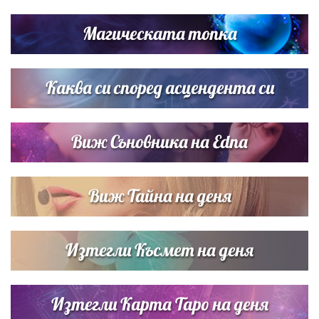
Дневен хороскоп за 6 август, четвъртък
Магическата топка
Списъкът е ясен: Джей Ло и Риана във ВИП гостите на
сватбата на Роналдо
Каква си според асцендента си
Виж Съновника на Edna
Виж Тайна на деня
Изтегли Късмет на деня
Изтегли Карта Таро на деня