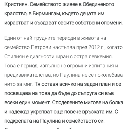
Кристиян. Семейството живее в Обединеното
кралство, в Бирмингам, където децата им
израстват и създават своите собствени спомени.
Един от най-трудните периоди в живота на
семейство Петрови настъпва през 2012 г., когато
Стилиян е диагностициран с остра левкемия.
Това е период, изпълнен с огромни изпитания и
предизвикателства, но Паулина не се поколебава
нито за миг.
Тя оставя всичко на заден план и се
посвещава на това да бъде до съпруга си във
всеки един момент. Споделените мигове на болка
и надежда укрепват още повече връзката им. С
подкрепата на Паулина и семейството си,