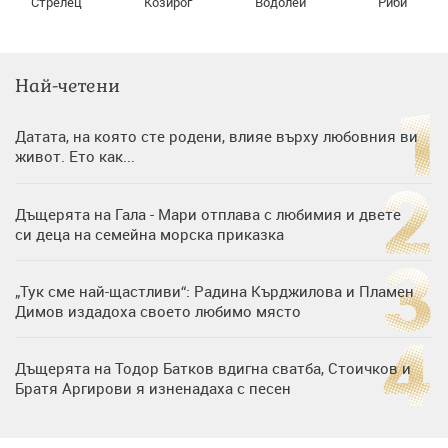
Стрелец
Козирог
Водолей
Риби
Най-четени
Датата, на която сте родени, влияе върху любовния ви
живот. Ето как...
Дъщерята на Гала - Мари отплава с любимия и двете
си деца на семейна морска приказка
„Тук сме най-щастливи“: Радина Кърджилова и Пламен
Димов издадоха своето любимо място
Дъщерята на Тодор Батков вдигна сватба, Стоичков и
Братя Аргирови я изненадаха с песен