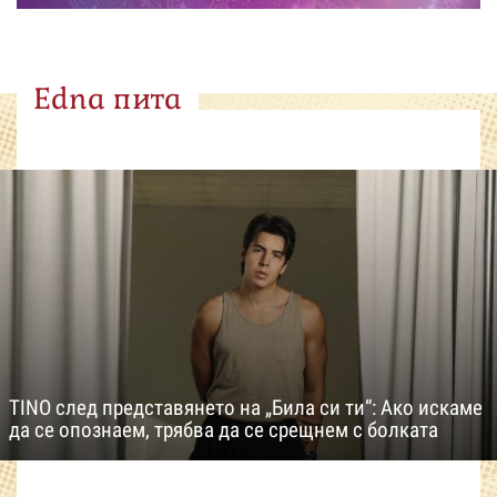
Edna пита
TINO след представянето на „Била си ти“: Ако искаме
да се опознаем, трябва да се срещнем с болката