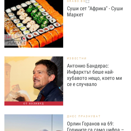
GRABO.BG
Суши сет "Африка" - Суши
Маркет
ИЗВЕСТНИ
Антонио Бандерас:
Инфарктът беше най-
хубавото нещо, което ми
се е случвало
ОТ ХОЛИВУД
ДНЕС ПРАЗНУВАТ
Орлин Горанов на 69:
Годините са само цифра –