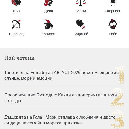
Лъв
Дева
Везни
Скорпион
Стрелец
Козирог
Водолей
Риби
Най-четени
Тапетите на Edna.bg за АВГУСТ 2026 носят усещане за
слънце, море и емоции
Преображение Господне: Какви са поверията за този
свят ден
Дъщерята на Гала - Мари отплава с любимия и двете
си деца на семейна морска приказка