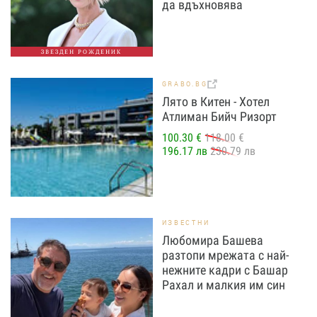
да вдъхновява
ЗВЕЗДЕН РОЖДЕНИК
GRABO.BG
Лято в Китен - Хотел
Атлиман Бийч Ризорт
100.30 €
118.00 €
196.17 лв
230.79 лв
ИЗВЕСТНИ
Любомира Башева
разтопи мрежата с най-
нежните кадри с Башар
Рахал и малкия им син