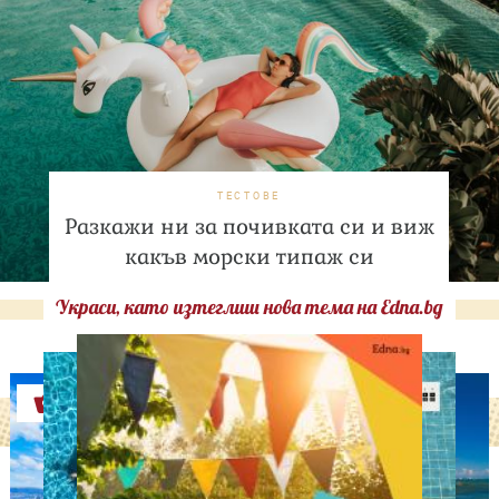
ТЕСТОВЕ
Разкажи ни за почивката си и виж
какъв морски типаж си
Украси, като изтеглиш нова тема на Edna.bg
Оферти
ЛЮБОПИТНО