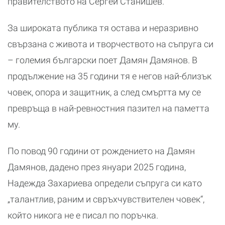
правителството на Сергей Станишев.
За широката публика тя остава и неразривно
свързана с живота и творчеството на съпруга си
– големия български поет Дамян Дамянов. В
продължение на 35 години тя е негов най-близък
човек, опора и защитник, а след смъртта му се
превръща в най-ревностния пазител на паметта
му.
По повод 90 години от рождението на Дамян
Дамянов, дадено през януари 2025 година,
Надежда Захариева определи съпруга си като
„талантлив, раним и свръхчувствителен човек“,
който никога не е писал по поръчка.