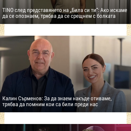
TINO след представянето на „Била си ти“: Ако искаме
да се опознаем, трябва да се срещнем с болката
Калин Сърменов: За да знаем накъде отиваме,
трябва да помним кои са били преди нас