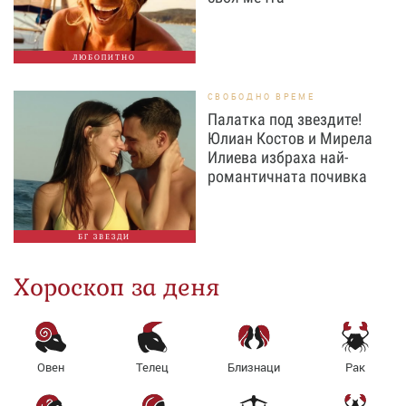
ЛЮБОПИТНО
СВОБОДНО ВРЕМЕ
Палатка под звездите!
Юлиан Костов и Мирела
Илиева избраха най-
романтичната почивка
БГ ЗВЕЗДИ
Хороскоп за деня
Овен
Телец
Близнаци
Рак