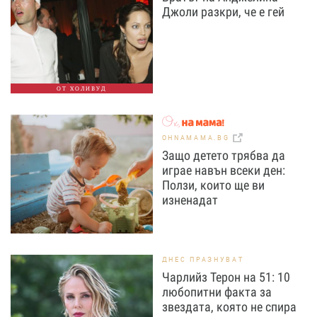
Джоли разкри, че е гей
ОТ ХОЛИВУД
OHNAMAMA.BG
Защо детето трябва да
играе навън всеки ден:
Ползи, които ще ви
изненадат
ДНЕС ПРАЗНУВАТ
Чарлийз Терон на 51: 10
любопитни факта за
звездата, която не спира