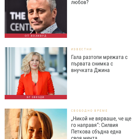
любов?
ОТ ХОЛИВУД
ИЗВЕСТНИ
Гала разтопи мрежата с
първата снимка с
внучката Джина
БГ ЗВЕЗДИ
СВОБОДНО ВРЕМЕ
„Никой не вярваше, че ще
го направя“: Силвия
Петкова сбъдна една
своя мечта