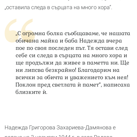
„оставила следа в сърцата на много хора“.
„С огромна болка съобщаваме, че нашата
обичана майка и баба Надежда вчера
пое по своя последен път. Тя остави след
себе си следа в сърцата на много хора и
ще продължи да живее в паметта ни. Ще
ни липсва безкрайно! Благодарим на
всички за обичта и уважението към нея!
Поклон пред светлата ѝ памет“, написаха
близките ѝ.
Надежда Григорова Захариева-Дамянова е