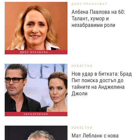
ДНЕС ПРАЗНУВАТ
Албена Павлова на 60:
Талант, хумор и
незабравими роли
ДНЕС ПРАЗНУВА...
ИЗВЕСТНИ
Нов удар в битката: Брад
Пит поиска достъп до
тайните на Анджелина
Джоли
ЕКСКЛУЗИВНО
ИЗВЕСТНИ
Мат Лебланк с нова