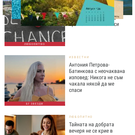
Август е месецът на
вторите шансове: Защо
точно сега най-често
променяме живота си
ЛЮБОПИТНО
ИЗВЕСТНИ
Антония Петрова-
Батинкова с неочаквана
изповед: Никога не съм
чакала някой да ме
спаси
БГ ЗВЕЗДИ
ЛЮБОПИТНО
Тайната на добрата
вечеря не се крие в