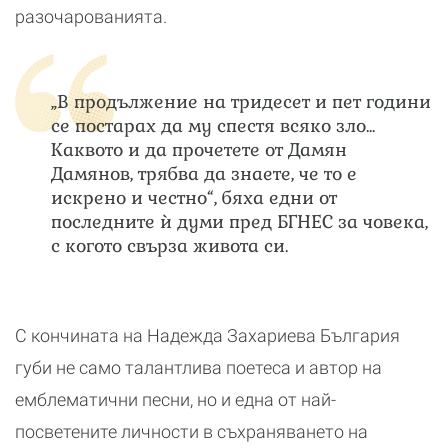
разочарованията.
„В продължение на тридесет и пет години
се постарах да му спестя всяко зло...
Каквото и да прочетете от Дамян
Дамянов, трябва да знаете, че то е
искрено и честно“, бяха едни от
последните ѝ думи пред БГНЕС за човека,
с когото свърза живота си.
С кончината на Надежда Захариева България
губи не само талантлива поетеса и автор на
емблематични песни, но и една от най-
посветените личности в съхраняването на