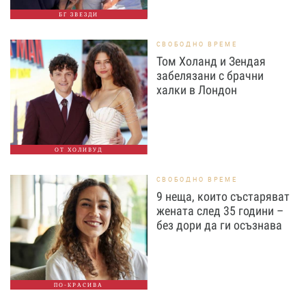
БГ ЗВЕЗДИ
СВОБОДНО ВРЕМЕ
Том Холанд и Зендая
забелязани с брачни
халки в Лондон
ОТ ХОЛИВУД
СВОБОДНО ВРЕМЕ
9 неща, които състаряват
жената след 35 години –
без дори да ги осъзнава
ПО-КРАСИВА