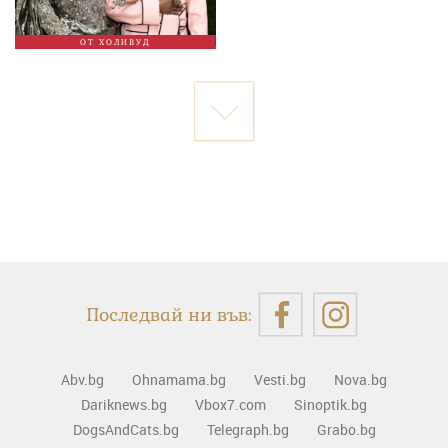
ОТ ХОЛИВУД
Последвай ни във:
Abv.bg
Ohnamama.bg
Vesti.bg
Nova.bg
Dariknews.bg
Vbox7.com
Sinoptik.bg
DogsAndCats.bg
Telegraph.bg
Grabo.bg