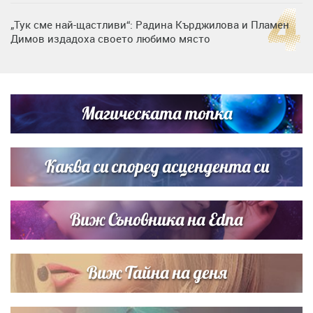
„Тук сме най-щастливи“: Радина Кърджилова и Пламен
Димов издадоха своето любимо място
Дъщерята на Тодор Батков вдигна сватба, Стоичков и
Братя Аргирови я изненадаха с песен
Магическата топка
Дневен хороскоп за 6 август, четвъртък
Каква си според асцендента си
Виж Съновника на Edna
Виж Тайна на деня