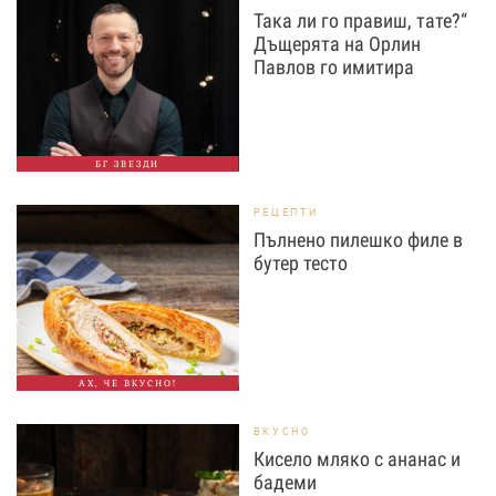
Така ли го правиш, тате?“
Дъщерята на Орлин
Павлов го имитира
БГ ЗВЕЗДИ
РЕЦЕПТИ
Пълнено пилешко филе в
бутер тесто
АХ, ЧЕ ВКУСНО!
ВКУСНО
Кисело мляко с ананас и
бадеми