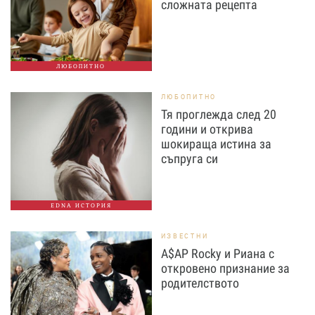
сложната рецепта
ЛЮБОПИТНО
ЛЮБОПИТНО
Тя проглежда след 20
години и открива
шокираща истина за
съпруга си
EDNA ИСТОРИЯ
ИЗВЕСТНИ
A$AP Rocky и Риана с
откровено признание за
родителството