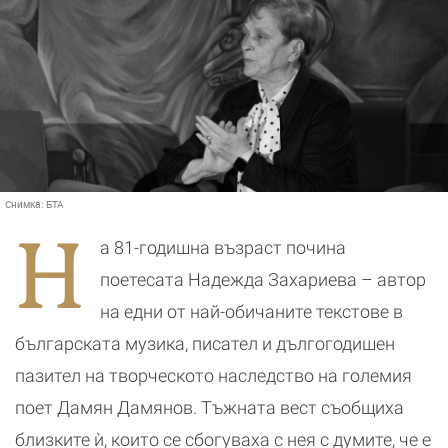
Снимка:
БТА
Н
а 81-годишна възраст почина
поетесата Надежда Захариева – автор
на едни от най-обичаните текстове в
българската музика, писател и дългогодишен
пазител на творческото наследство на големия
поет Дамян Дамянов. Тъжната вест съобщиха
близките ѝ, които се сбогуваха с нея с думите, че е