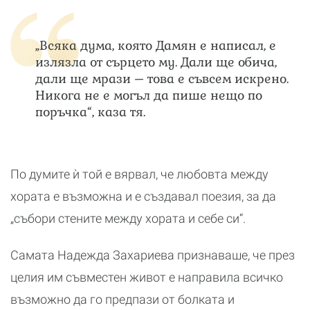
„Всяка дума, която Дамян е написал, е
излязла от сърцето му. Дали ще обича,
дали ще мрази – това е съвсем искрено.
Никога не е могъл да пише нещо по
поръчка“, каза тя.
По думите ѝ той е вярвал, че любовта между
хората е възможна и е създавал поезия, за да
„събори стените между хората и себе си“.
Самата Надежда Захариева признаваше, че през
целия им съвместен живот е направила всичко
възможно да го предпази от болката и