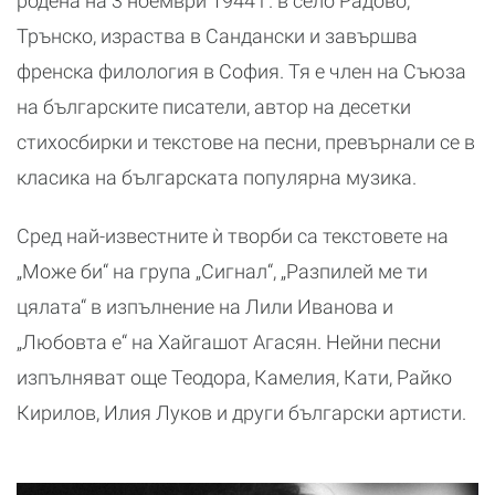
родена на 3 ноември 1944 г. в село Радово,
Трънско, израства в Сандански и завършва
френска филология в София. Тя е член на Съюза
на българските писатели, автор на десетки
стихосбирки и текстове на песни, превърнали се в
класика на българската популярна музика.
Сред най-известните ѝ творби са текстовете на
„Може би“ на група „Сигнал“, „Разпилей ме ти
цялата“ в изпълнение на Лили Иванова и
„Любовта е“ на Хайгашот Агасян. Нейни песни
изпълняват още Теодора, Камелия, Кати, Райко
Кирилов, Илия Луков и други български артисти.