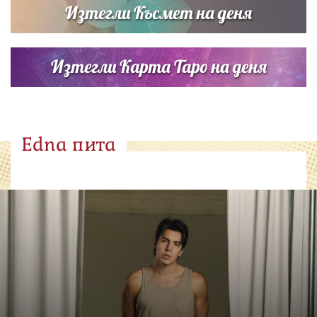
Изтегли Късмет на деня
Изтегли Карта Таро на деня
Edna пита