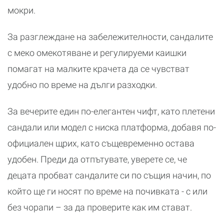
мокри.
За разглеждане на забележителности, сандалите
с меко омекотяване и регулируеми каишки
помагат на малките крачета да се чувстват
удобно по време на дълги разходки.
За вечерите един по-елегантен чифт, като плетени
сандали или модел с ниска платформа, добавя по-
официален щрих, като същевременно остава
удобен. Преди да отпътувате, уверете се, че
децата пробват сандалите си по същия начин, по
който ще ги носят по време на почивката - с или
без чорапи – за да проверите как им стават.