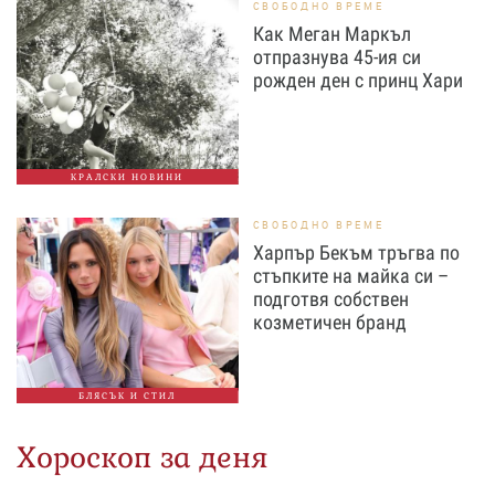
СВОБОДНО ВРЕМЕ
Как Меган Маркъл
отпразнува 45-ия си
рожден ден с принц Хари
КРАЛСКИ НОВИНИ
СВОБОДНО ВРЕМЕ
Харпър Бекъм тръгва по
стъпките на майка си –
подготвя собствен
козметичен бранд
БЛЯСЪК И СТИЛ
Хороскоп за деня