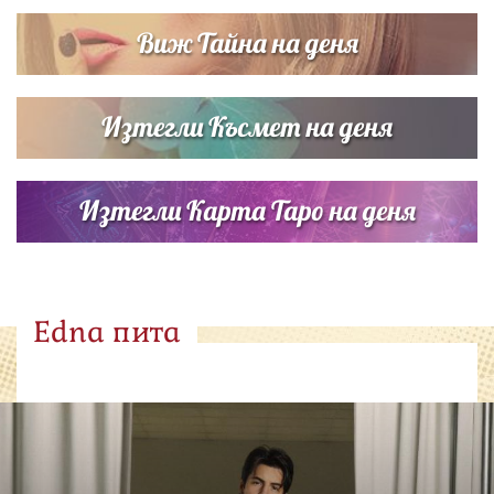
Виж Тайна на деня
Изтегли Късмет на деня
Изтегли Карта Таро на деня
Edna пита