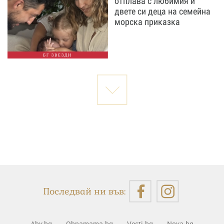
отплава с любимия и
двете си деца на семейна
морска приказка
БГ ЗВЕЗДИ
Последвай ни във:
Abv.bg
Ohnamama.bg
Vesti.bg
Nova.bg