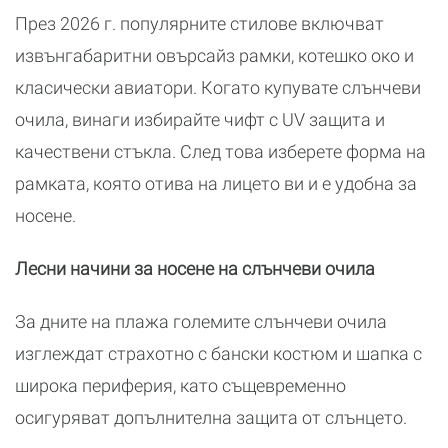
През 2026 г. популярните стилове включват
извънгабаритни овърсайз рамки, котешко око и
класически авиатори. Когато купувате слънчеви
очила, винаги избирайте чифт с UV защита и
качествени стъкла. След това изберете форма на
рамката, която отива на лицето ви и е удобна за
носене.
Лесни начини за носене на слънчеви очила
За дните на плажа големите слънчеви очила
изглеждат страхотно с бански костюм и шапка с
широка периферия, като същевременно
осигуряват допълнителна защита от слънцето.