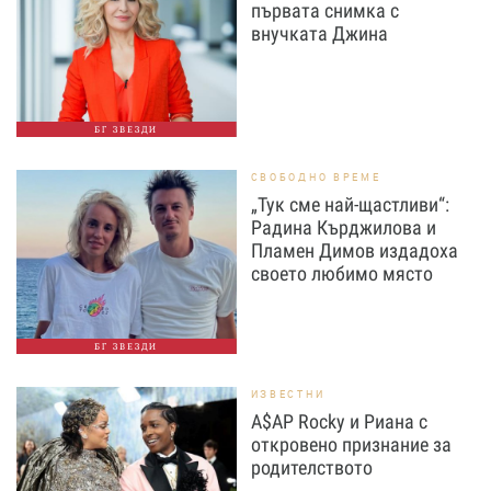
първата снимка с
внучката Джина
БГ ЗВЕЗДИ
СВОБОДНО ВРЕМЕ
„Тук сме най-щастливи“:
Радина Кърджилова и
Пламен Димов издадоха
своето любимо място
БГ ЗВЕЗДИ
ИЗВЕСТНИ
A$AP Rocky и Риана с
откровено признание за
родителството