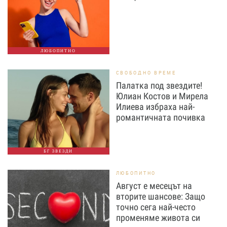
ЛЮБОПИТНО
СВОБОДНО ВРЕМЕ
Палатка под звездите!
Юлиан Костов и Мирела
Илиева избраха най-
романтичната почивка
БГ ЗВЕЗДИ
ЛЮБОПИТНО
Август е месецът на
вторите шансове: Защо
точно сега най-често
променяме живота си