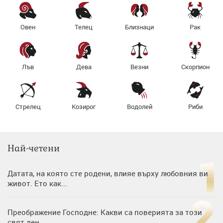
Овен
Телец
Близнаци
Рак
Лъв
Дева
Везни
Скорпион
Стрелец
Козирог
Водолей
Риби
Най-четени
Датата, на която сте родени, влияе върху любовния ви
живот. Ето как...
Преображение Господне: Какви са поверията за този
свят ден