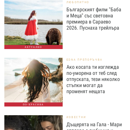
ЛЮБОПИТНО
Българският филм "Баба
и Меца" със световна
премиера в Сараево
2026. Пуснаха трейлъра
АКТУАЛНО
EDNA ПРЕПОРЪЧВА
Ако косата ти изглежда
по-уморена от теб след
отпуската, тези няколко
стъпки могат да
променят нещата
ПО-КРАСИВА
ИЗВЕСТНИ
Дъщерята на Гала - Мари