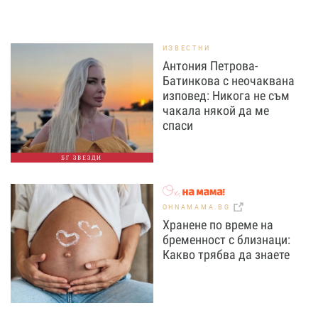
ИЗВЕСТНИ
Антония Петрова-
Батинкова с неочаквана
изповед: Никога не съм
чакала някой да ме
спаси
БГ ЗВЕЗДИ
OHNAMAMA.BG
Хранене по време на
бременност с близнаци:
Какво трябва да знаете