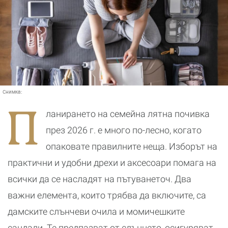
Снимка:
П
ланирането на семейна лятна почивка
през 2026 г. е много по-лесно, когато
опаковате правилните неща. Изборът на
практични и удобни дрехи и аксесоари помага на
всички да се насладят на пътуванеточ. Два
важни елемента, които трябва да включите, са
дамските слънчеви очила и момичешките
сандали. Те предпазват от слънцето, осигуряват