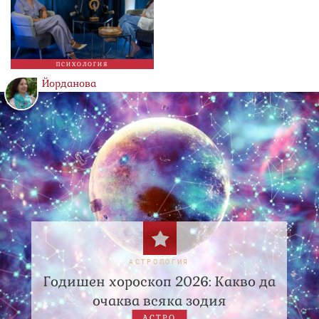
ПСИХОЛОГИЯ
Йорданова
АСТРОЛОГИЯ
Годишен хороскоп 2026: Какво да
очаква всяка зодия
АСТРО