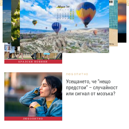
СВОБОДНО ВРЕМЕ
Ново бебе в кралското
семейство
КРАЛСКИ НОВИНИ
ЛЮБОПИТНО
Усещането, че “нещо
предстои” – случайност
или сигнал от мозъка?
ЛЮБОПИТНО