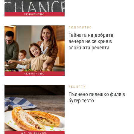
ЛЮБОПИТНО
ЛЮБОПИТНО
Тайната на добрата
вечеря не се крие в
сложната рецепта
ЛЮБОПИТНО
РЕЦЕПТИ
Пълнено пилешко филе в
бутер тесто
АХ, ЧЕ ВКУСНО!