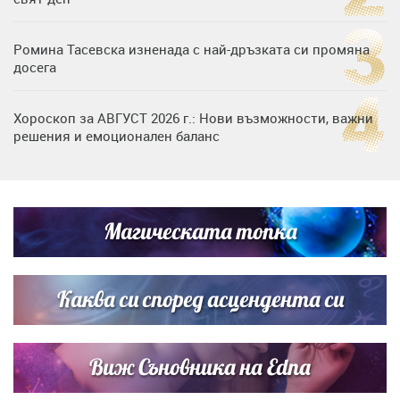
Ромина Тасевска изненада с най-дръзката си промяна
досега
Хороскоп за АВГУСТ 2026 г.: Нови възможности, важни
решения и емоционален баланс
Дъщерята на Гала - Мари отплава с любимия и двете
си деца на семейна морска приказка
Магическата топка
Звездна ваканция в Майорка: Дженифър Анистън,
Кортни Кокс и Джим Къртис заедно на яхта
Каква си според асцендента си
Виж Съновника на Edna