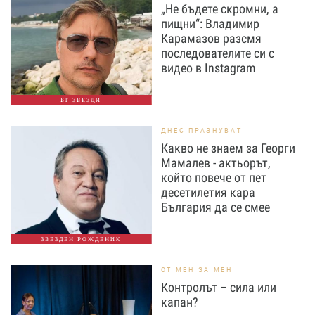
„Не бъдете скромни, а
пищни“: Владимир
Карамазов разсмя
последователите си с
видео в Instagram
БГ ЗВЕЗДИ
ДНЕС ПРАЗНУВАТ
Какво не знаем за Георги
Мамалев - актьорът,
който повече от пет
десетилетия кара
България да се смее
ЗВЕЗДЕН РОЖДЕНИК
ОТ МЕН ЗА МЕН
Контролът – сила или
капан?