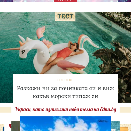
ТЕСТОВЕ
Разкажи ни за почивката си и виж
какъв морски типаж си
Украси, като изтеглиш нова тема на Edna.bg
Оферти