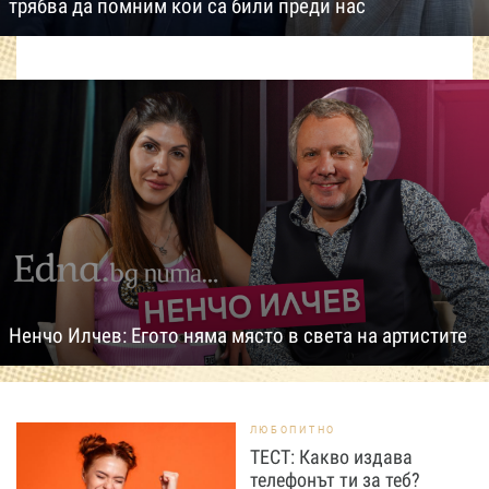
трябва да помним кои са били преди нас
Ненчо Илчев: Егото няма място в света на артистите
ЛЮБОПИТНО
ТЕСТ: Какво издава
телефонът ти за теб?