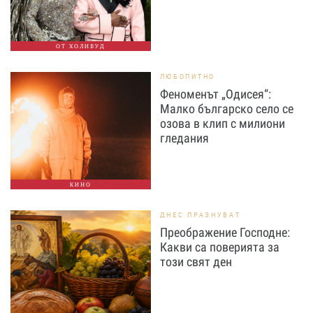
ОТ ХОЛИВУД
ЛЮБОПИТНО
Феноменът „Одисея“:
Малко българско село се
озова в клип с милиони
гледания
КИНО
ДНЕС ПРАЗНУВАТ
Преображение Господне:
Какви са поверията за
този свят ден