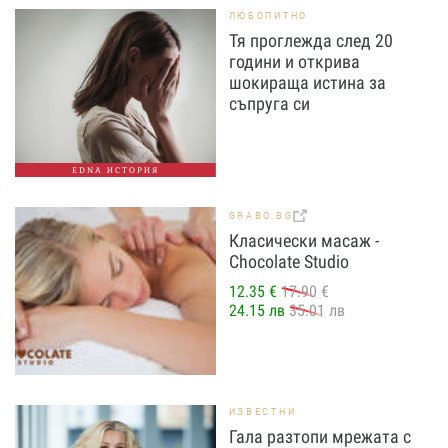
ЛЮБОПИТНО
Тя проглежда след 20
години и открива
шокираща истина за
съпруга си
EDNA ИСТОРИЯ
GRABO.BG
Класически масаж -
Chocolate Studio
12.35 €
17.90 €
24.15 лв
35.01 лв
ИЗВЕСТНИ
Гала разтопи мрежата с