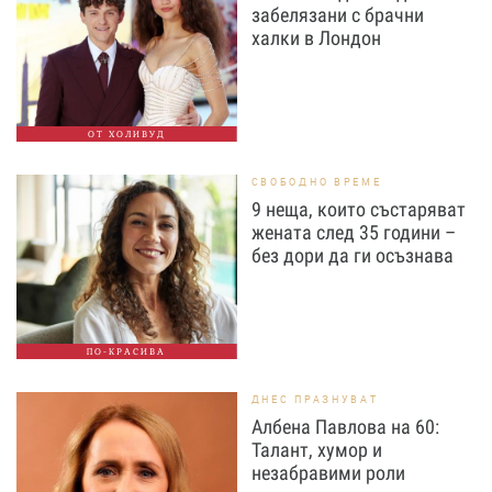
забелязани с брачни
халки в Лондон
ОТ ХОЛИВУД
СВОБОДНО ВРЕМЕ
9 неща, които състаряват
жената след 35 години –
без дори да ги осъзнава
ПО-КРАСИВА
ДНЕС ПРАЗНУВАТ
Албена Павлова на 60:
Талант, хумор и
незабравими роли