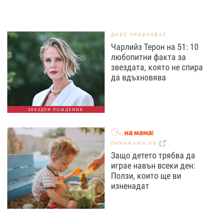
ДНЕС ПРАЗНУВАТ
Чарлийз Терон на 51: 10
любопитни факта за
звездата, която не спира
да вдъхновява
ЗВЕЗДЕН РОЖДЕНИК
OHNAMAMA.BG
Защо детето трябва да
играе навън всеки ден:
Ползи, които ще ви
изненадат