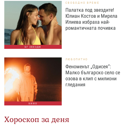
СВОБОДНО ВРЕМЕ
Палатка под звездите!
Юлиан Костов и Мирела
Илиева избраха най-
романтичната почивка
БГ ЗВЕЗДИ
ЛЮБОПИТНО
Феноменът „Одисея“:
Малко българско село се
озова в клип с милиони
гледания
КИНО
Хороскоп за деня