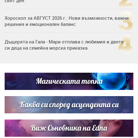
свят ден
Хороскоп за АВГУСТ 2026 г.: Нови възможности, важни
решения и емоционален баланс
Дъщерята на Гала - Мари отплава с любимия и двете
си деца на семейна морска приказка
„Тук сме най-щастливи“: Радина Кърджилова и Пламен
Димов издадоха своето любимо място
Магическата топка
Дъщерята на Тодор Батков вдигна сватба, Стоичков и
Братя Аргирови я изненадаха с песен
Каква си според асцендента си
Виж Съновника на Edna