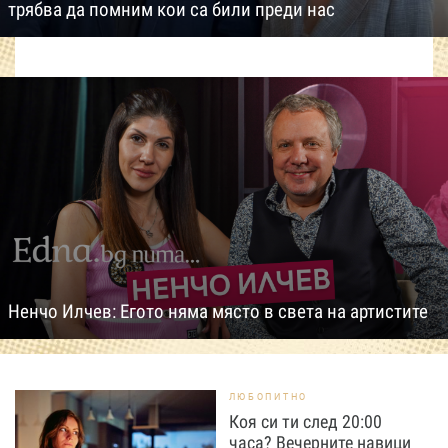
трябва да помним кои са били преди нас
Ненчо Илчев: Егото няма място в света на артистите
ЛЮБОПИТНО
Коя си ти след 20:00
часа? Вечерните навици