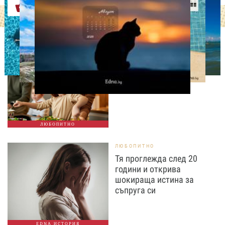
Оферти
ЛЮБОПИТНО
Тайната на добрата
вечеря не се крие в
сложната рецепта
ЛЮБОПИТНО
ЛЮБОПИТНО
Тя проглежда след 20
години и открива
шокираща истина за
съпруга си
EDNA ИСТОРИЯ