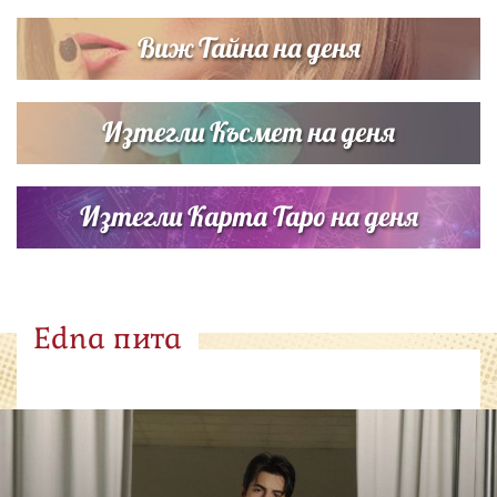
Виж Тайна на деня
Изтегли Късмет на деня
Изтегли Карта Таро на деня
Edna пита