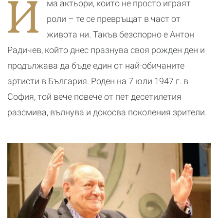
И
ма актьори, които не просто играят
вдъхновява
кара България
да се смее
роли – те се превръщат в част от
живота ни. Такъв безспорно е Антон
Радичев, който днес празнува своя рожден ден и
продължава да бъде един от най-обичаните
артисти в България. Роден на 7 юли 1947 г. в
София, той вече повече от пет десетилетия
разсмива, вълнува и докосва поколения зрители.