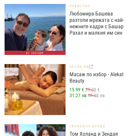
ИЗВЕСТНИ
Любомира Башева
разтопи мрежата с най-
нежните кадри с Башар
Рахал и малкия им син
БГ ЗВЕЗДИ
GRABO.BG
Масаж по избор - Alekat
Beauty
15.99 €
23.00 €
31.27 лв
44.98 лв
СВОБОДНО ВРЕМЕ
Том Холанд и Зендая