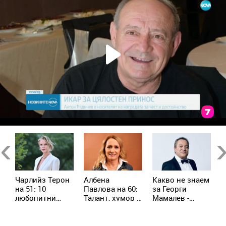
Previous
Ne
Чарлийз Терон
Албена
Какво не знаем
П
на 51: 10
Павлова на 60:
за Георги
х
любопитни
Талант, хумор и
Мамалев -
л
факта за
незабравими
актьорът, който
ф
звездата, която
роли
повече от пет
М
а
не спира да
десетилетия
м