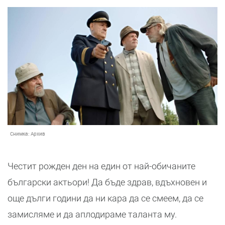
Снимка:
Архив
Честит рожден ден на един от най-обичаните
български актьори! Да бъде здрав, вдъхновен и
още дълги години да ни кара да се смеем, да се
замисляме и да аплодираме таланта му.