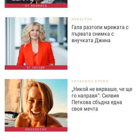
ОТ ХОЛИВУД
ИЗВЕСТНИ
Гала разтопи мрежата с
първата снимка с
внучката Джина
БГ ЗВЕЗДИ
СВОБОДНО ВРЕМЕ
„Никой не вярваше, че ще
го направя“: Силвия
Петкова сбъдна една
своя мечта
ЛЮБОПИТНО