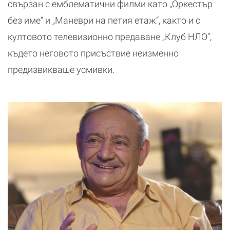
свързан с емблематични филми като „Оркестър
без име“ и „Маневри на петия етаж“, както и с
култовото телевизионно предаване „Клуб НЛО“,
където неговото присъствие неизменно
предизвикваше усмивки.