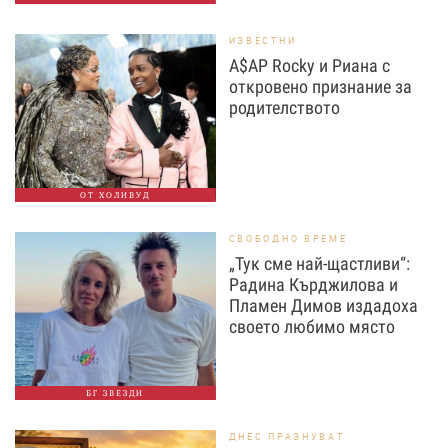
ИЗВЕСТНИ
A$AP Rocky и Риана с
откровено признание за
родителството
ОТ ХОЛИВУД
СВОБОДНО ВРЕМЕ
„Тук сме най-щастливи“:
Радина Кърджилова и
Пламен Димов издадоха
своето любимо място
БГ ЗВЕЗДИ
ДНЕС ПРАЗНУВАТ