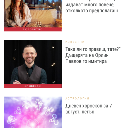
издават много повече,
отколкото предполагаш
ЛЮБОПИТНО
ИЗВЕСТНИ
Така ли го правиш, тате?“
Дъщерята на Орлин
Павлов го имитира
БГ ЗВЕЗДИ
АСТРОЛОГИЯ
Дневен хороскоп за 7
август, петък