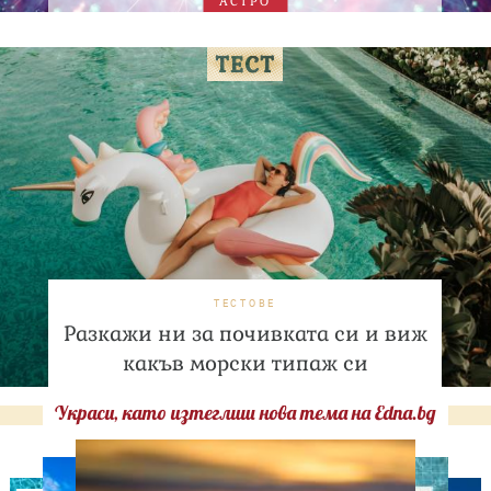
АСТРО
ТЕСТОВЕ
Разкажи ни за почивката си и виж
какъв морски типаж си
Украси, като изтеглиш нова тема на Edna.bg