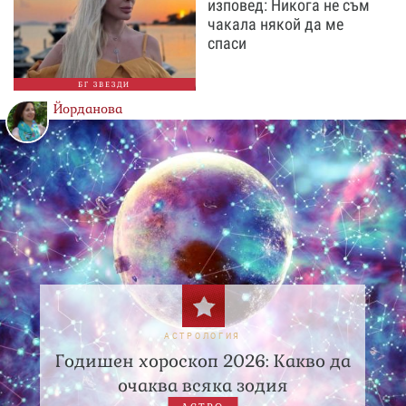
изповед: Никога не съм
чакала някой да ме
спаси
БГ ЗВЕЗДИ
Йорданова
АСТРОЛОГИЯ
Годишен хороскоп 2026: Какво да
очаква всяка зодия