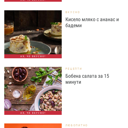
ВКУСНО
Кисело мляко с ананас и
бадеми
АХ, ЧЕ ВКУСНО!
РЕЦЕПТИ
Бобена салата за 15
минути
АХ, ЧЕ ВКУСНО!
ЛЮБОПИТНО