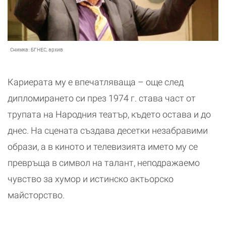
Снимка:
БГНЕС, архив
Кариерата му е впечатляваща – още след
дипломирането си през 1974 г. става част от
трупата на Народния театър, където остава и до
днес. На сцената създава десетки незабравими
образи, а в киното и телевизията името му се
превръща в символ на талант, неподражаемо
чувство за хумор и истинско актьорско
майсторство.