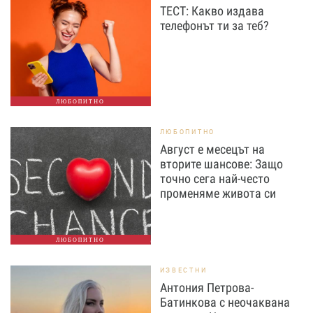
ТЕСТ: Какво издава
телефонът ти за теб?
ЛЮБОПИТНО
ЛЮБОПИТНО
Август е месецът на
вторите шансове: Защо
точно сега най-често
променяме живота си
ЛЮБОПИТНО
ИЗВЕСТНИ
Антония Петрова-
Батинкова с неочаквана