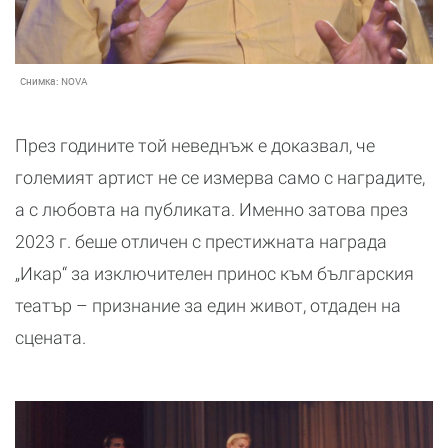
Снимка:
NOVA
През годините той неведнъж е доказвал, че
големият артист не се измерва само с наградите,
а с любовта на публиката. Именно затова през
2023 г. беше отличен с престижната награда
„Икар“ за изключителен принос към българския
театър – признание за един живот, отдаден на
сцената.