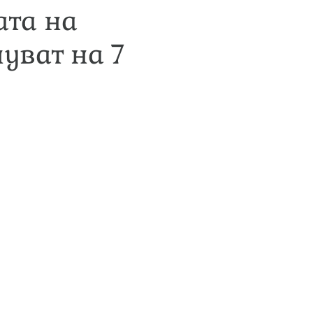
ата на
уват на 7