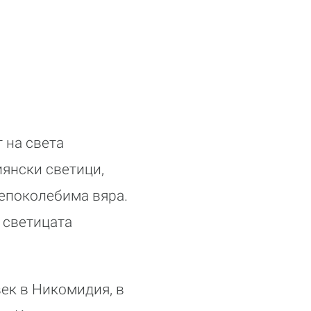
 на света
иянски светици,
непоколебима вяра.
 светицата
век в Никомидия, в