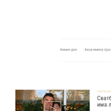
имен ден
кои имена пра
СВОБОД
Сват
има 