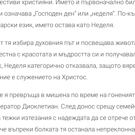
естиви християни. Името ѝ първоначално би
и означава „Господен ден“ или „неделя“. По-к
арски език, името остава като Неделя.
т тя избира духовния път и посвещава живота
естна с красотата и мъдростта си и получав
, Неделя категорично отказвала, защото вярв
ние е служението на Христос.
е я превръща в мишена по време на гонения
ератор Диоклетиан. След донос срещу семей
 тежки изтезания с надеждата да се отрече от
 че въпреки болката тя останала непреклонна 