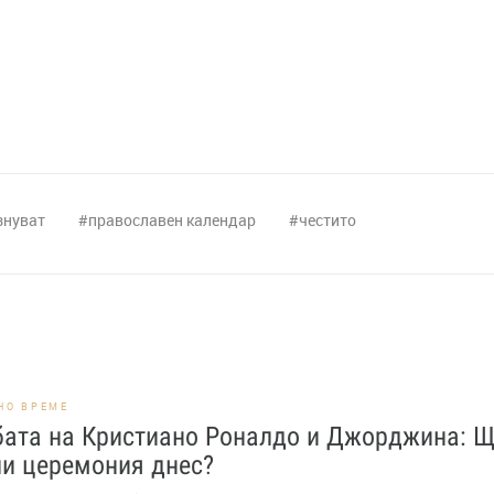
знуват
православен календар
честито
НО ВРЕМЕ
бата на Кристиано Роналдо и Джорджина: 
ли церемония днес?