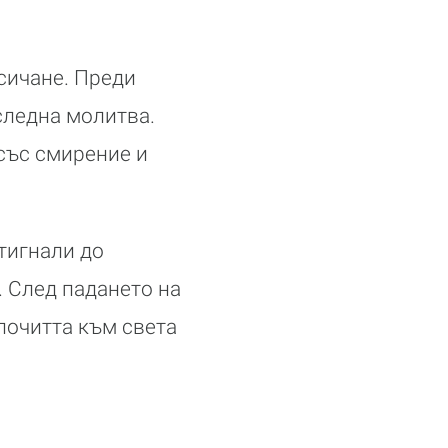
сичане. Преди
следна молитва.
 със смирение и
тигнали до
 След падането на
 почитта към света