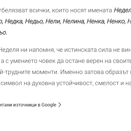
тбелязват всички, които носят имената
Недел
, Недка, Недьо, Нели, Нелина, Ненка, Ненко, 
ьо.
Неделя ни напомня, че истинската сила не ви
 а с умението човек да остане верен на своит
й-трудните моменти. Именно затова образът 
символ на духовна устойчивост, смелост и н
итани източници в Google