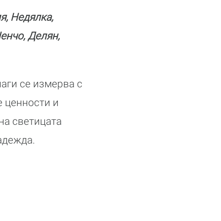
я, Недялка,
Ненчо, Делян,
наги се измерва с
е ценности и
на светицата
адежда.