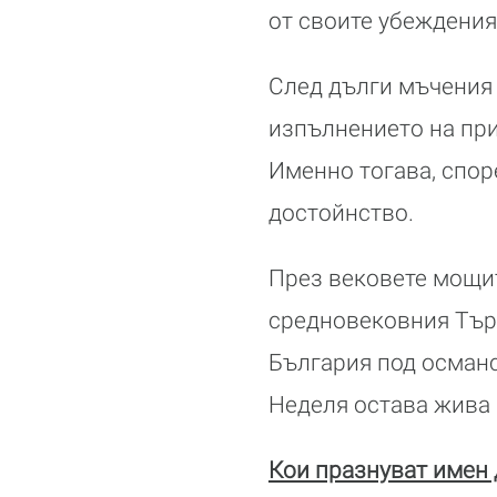
от своите убеждения
След дълги мъчения 
изпълнението на пр
Именно тогава, спор
достойнство.
През вековете мощит
средновековния Търн
България под османс
Неделя остава жива 
Кои празнуват имен 