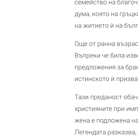
семейство на благоч
дума, която на гръцк
на житието ѝ на бълг
Още от ранна възрас
Въпреки че била изв
предложения за брак
истинското ѝ призва
Тази преданост обач
християните при имп
жена е подложена на
Легендата разказва,