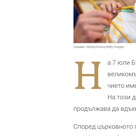
Снимка:
iStock photos/Getty images
Н
а 7 юли 
великомъ
чието име
На този д
продължава да вдъх
Според църковното пр