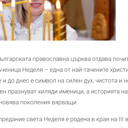
Българската православна църква отдава почит
ченица Неделя – една от най-тачените христ
 и до днес е символ на силен дух, чистота и 
ен празнуват хиляди именици, а историята на
новява поколения вярващи.
едание света Неделя е родена в края на III 