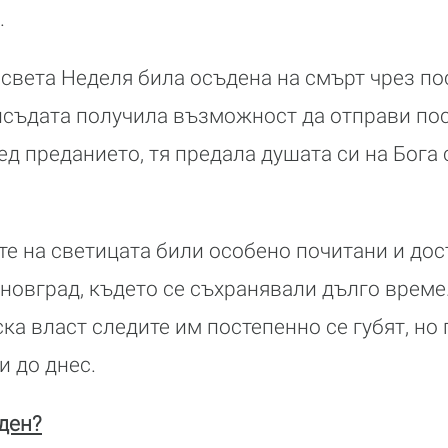
.
света Неделя била осъдена на смърт чрез по
исъдата получила възможност да отправи по
ед преданието, тя предала душата си на Бога
е на светицата били особено почитани и дос
овград, където се съхранявали дълго време.
ка власт следите им постепенно се губят, но
и до днес.
ден?