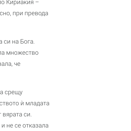
ло Кириакия –
ъсно, при превода
 си на Бога.
ала множество
ала, че
та срещу
ството ѝ младата
 вярата си.
и не се отказала