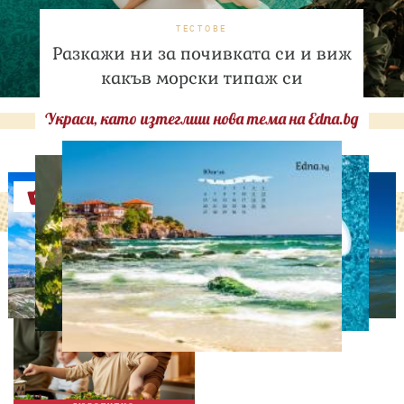
ТЕСТОВЕ
Разкажи ни за почивката си и виж
какъв морски типаж си
Украси, като изтеглиш нова тема на Edna.bg
Оферти
ЛЮБОПИТНО
Тайната на добрата
вечеря не се крие в
сложната рецепта