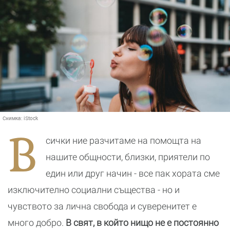
Снимка:
iStock
В
сички ние разчитаме на помощта на
нашите общности, близки, приятели по
един или друг начин - все пак хората сме
изключително социални същества - но и
чувството за лична свобода и суверенитет е
много добро.
В свят, в който нищо не е постоянно