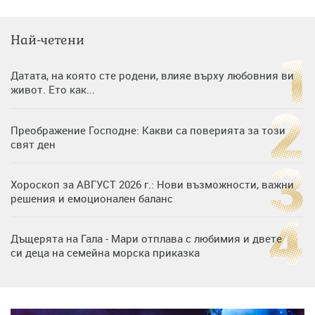
Най-четени
Датата, на която сте родени, влияе върху любовния ви
живот. Ето как...
Преображение Господне: Какви са поверията за този
свят ден
Хороскоп за АВГУСТ 2026 г.: Нови възможности, важни
решения и емоционален баланс
Дъщерята на Гала - Мари отплава с любимия и двете
си деца на семейна морска приказка
„Тук сме най-щастливи“: Радина Кърджилова и Пламен
Димов издадоха своето любимо място