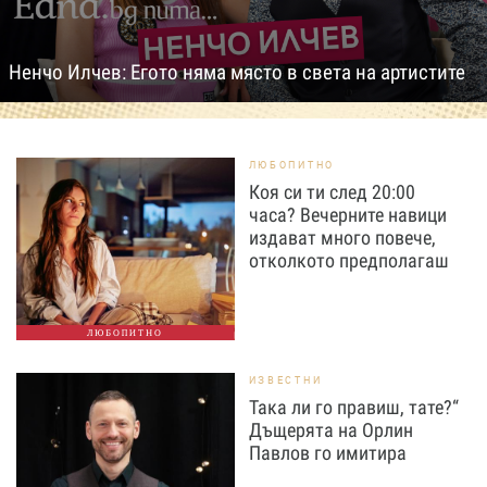
Ненчо Илчев: Егото няма място в света на артистите
ЛЮБОПИТНО
Коя си ти след 20:00
часа? Вечерните навици
издават много повече,
отколкото предполагаш
ЛЮБОПИТНО
ИЗВЕСТНИ
Така ли го правиш, тате?“
Дъщерята на Орлин
Павлов го имитира