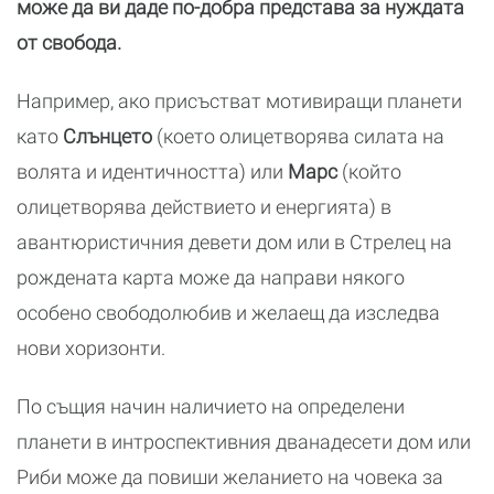
може да ви даде по-добра представа за нуждата
от свобода.
Например, ако присъстват мотивиращи планети
като
Слънцето
(което олицетворява силата на
волята и идентичността) или
Марс
(който
олицетворява действието и енергията) в
авантюристичния девети дом или в Стрелец на
рождената карта може да направи някого
особено свободолюбив и желаещ да изследва
нови хоризонти.
По същия начин наличието на определени
планети в интроспективния дванадесети дом или
Риби може да повиши желанието на човека за