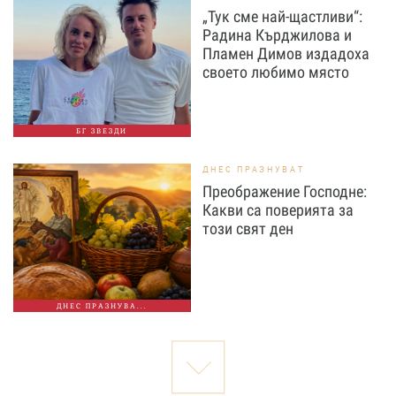
„Тук сме най-щастливи“:
Радина Кърджилова и
Пламен Димов издадоха
своето любимо място
БГ ЗВЕЗДИ
ДНЕС ПРАЗНУВАТ
Преображение Господне:
Какви са поверията за
този свят ден
ДНЕС ПРАЗНУВА...