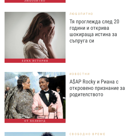
ЛЮБОПИТНО
ЛЮБОПИТНО
Тя проглежда след 20
години и открива
шокираща истина за
съпруга си
EDNA ИСТОРИЯ
ИЗВЕСТНИ
A$AP Rocky и Риана с
откровено признание за
родителството
ОТ ХОЛИВУД
СВОБОДНО ВРЕМЕ