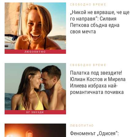
СВОБОДНО ВРЕМЕ
„Никой не вярваше, че ще
го направя“: Силвия
Петкова сбъдна една
своя мечта
ЛЮБОПИТНО
СВОБОДНО ВРЕМЕ
Палатка под звездите!
Юлиан Костов и Мирела
Илиева избраха най-
романтичната почивка
БГ ЗВЕЗДИ
ЛЮБОПИТНО
Феноменът „Одисея“: