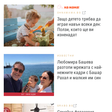
OHNAMAMA.BG
Защо детето трябва да
играе навън всеки ден:
Ползи, които ще ви
изненадат
ИЗВЕСТНИ
Любомира Башева
разтопи мрежата с най-
нежните кадри с Башар
Рахал и малкия им син
БГ ЗВЕЗДИ
GRABO.BG
Семейна фотосесия -