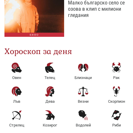
Малко българско село се
озова в клип с милиони
гледания
КИНО
Хороскоп за деня
Овен
Телец
Близнаци
Рак
Лъв
Дева
Везни
Скорпион
Стрелец
Козирог
Водолей
Риби