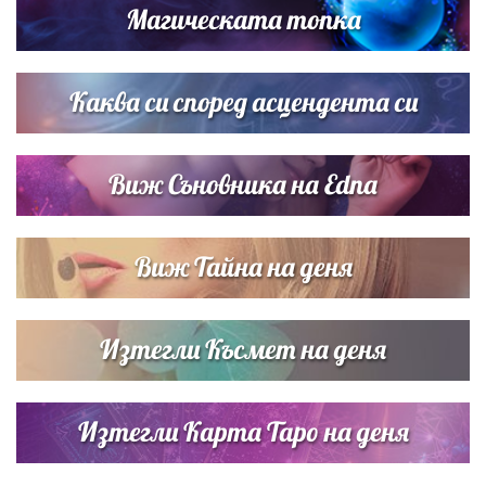
Магическата топка
Дъщерята на Тодор Батков вдигна сватба, Стоичков и
Братя Аргирови я изненадаха с песен
Каква си според асцендента си
Виж Съновника на Edna
Виж Тайна на деня
Изтегли Късмет на деня
Изтегли Карта Таро на деня