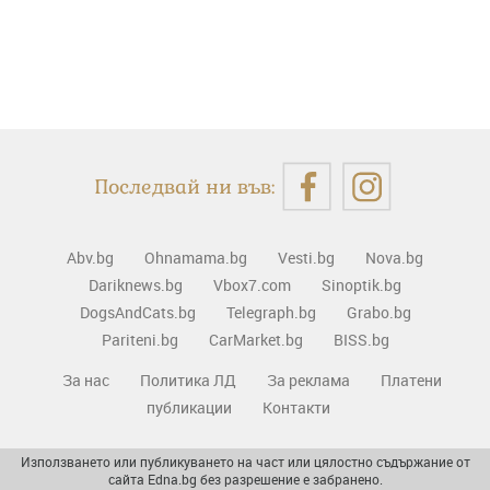
Последвай ни във:
Abv.bg
Ohnamama.bg
Vesti.bg
Nova.bg
Dariknews.bg
Vbox7.com
Sinoptik.bg
DogsAndCats.bg
Telegraph.bg
Grabo.bg
Pariteni.bg
CarMarket.bg
BISS.bg
За нас
Политика ЛД
За реклама
Платени
публикации
Контакти
Използването или публикуването на част или цялостно съдържание от
сайта Edna.bg без разрешение е забранено.