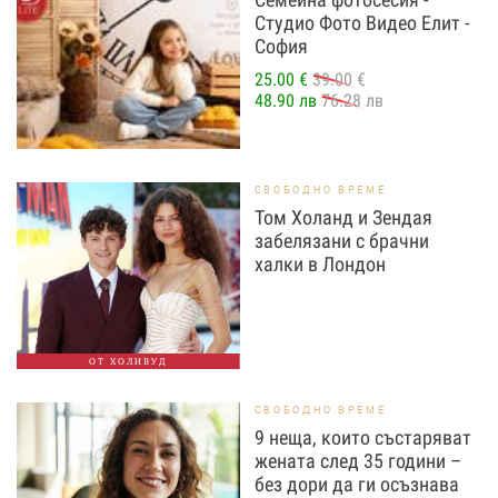
Студио Фото Видео Елит -
София
25.00 €
39.00 €
48.90 лв
76.28 лв
СВОБОДНО ВРЕМЕ
Том Холанд и Зендая
забелязани с брачни
халки в Лондон
ОТ ХОЛИВУД
СВОБОДНО ВРЕМЕ
9 неща, които състаряват
жената след 35 години –
без дори да ги осъзнава