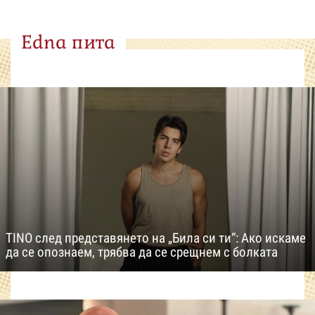
Edna пита
TINO след представянето на „Била си ти“: Ако искаме
да се опознаем, трябва да се срещнем с болката