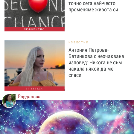
точно сега най-често
променяме живота си
ЛЮБОПИТНО
ИЗВЕСТНИ
Антония Петрова-
Батинкова с неочаквана
изповед: Никога не съм
чакала някой да ме
спаси
БГ ЗВЕЗДИ
Йорданова