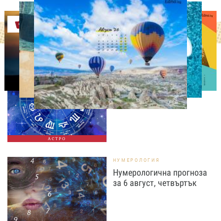
Оферти
АСТРОЛОГИЯ
Дневен хороскоп за 6
август, четвъртък
АСТРО
НУМЕРОЛОГИЯ
Нумерологична прогноза
за 6 август, четвъртък