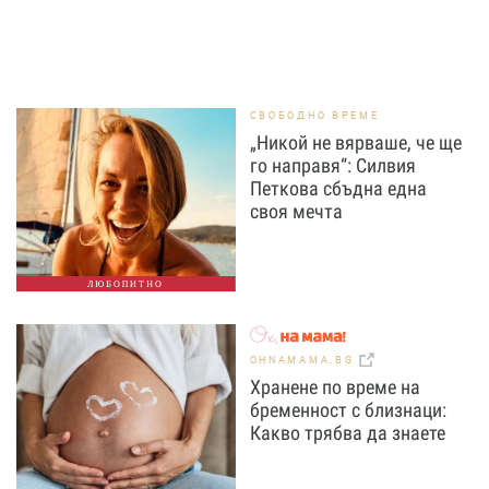
СВОБОДНО ВРЕМЕ
„Никой не вярваше, че ще
го направя“: Силвия
Петкова сбъдна една
своя мечта
ЛЮБОПИТНО
OHNAMAMA.BG
Хранене по време на
бременност с близнаци:
Какво трябва да знаете