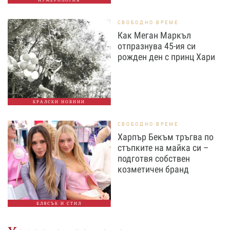
СВОБОДНО ВРЕМЕ
Как Меган Маркъл
отпразнува 45-ия си
рожден ден с принц Хари
КРАЛСКИ НОВИНИ
СВОБОДНО ВРЕМЕ
Харпър Бекъм тръгва по
стъпките на майка си –
подготвя собствен
козметичен бранд
БЛЯСЪК И СТИЛ