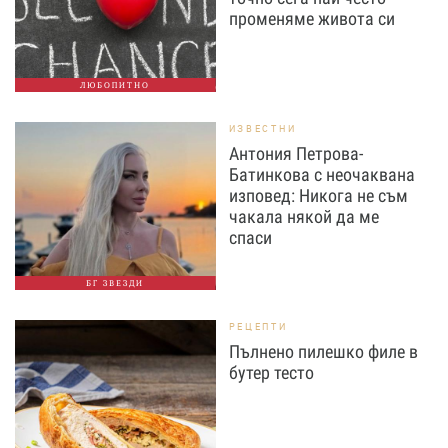
променяме живота си
ЛЮБОПИТНО
ИЗВЕСТНИ
Антония Петрова-
Батинкова с неочаквана
изповед: Никога не съм
чакала някой да ме
спаси
БГ ЗВЕЗДИ
РЕЦЕПТИ
Пълнено пилешко филе в
бутер тесто