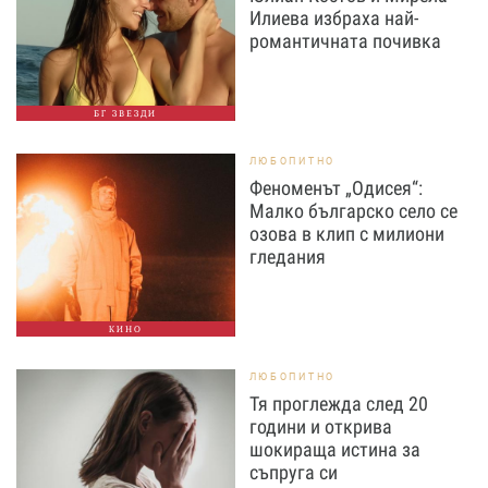
Илиева избраха най-
романтичната почивка
БГ ЗВЕЗДИ
ЛЮБОПИТНО
Феноменът „Одисея“:
Малко българско село се
озова в клип с милиони
гледания
КИНО
ЛЮБОПИТНО
Тя проглежда след 20
години и открива
шокираща истина за
съпруга си