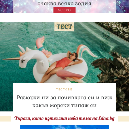
очаква всяка зодия
АСТРО
ТЕСТОВЕ
Разкажи ни за почивката си и виж
какъв морски типаж си
Украси, като изтеглиш нова тема на Edna.bg