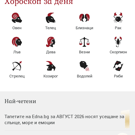
Хороскоп за деня
Овен
Телец
Близнаци
Рак
Лъв
Дева
Везни
Скорпион
Стрелец
Козирог
Водолей
Риби
Най-четени
Тапетите на Edna.bg за АВГУСТ 2026 носят усещане за
слънце, море и емоции