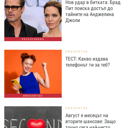
Нов удар в битката: Брад
Пит поиска достъп до
тайните на Анджелина
Джоли
ЕКСКЛУЗИВНО
ЛЮБОПИТНО
ТЕСТ: Какво издава
телефонът ти за теб?
ЛЮБОПИТНО
ЛЮБОПИТНО
Август е месецът на
вторите шансове: Защо
точно сега най-често