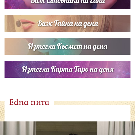
Виж Съновника на Edna
Виж Тайна на деня
Изтегли Късмет на деня
Изтегли Карта Таро на деня
Edna пита