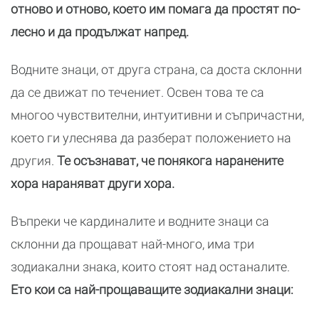
отново и отново, което им помага да простят по-
лесно и да продължат напред.
Водните знаци, от друга страна, са доста склонни
да се движат по течениет. Освен това те са
многоо чувствителни, интуитивни и съпричастни,
което ги улеснява да разберат положението на
другия.
Те осъзнават, че понякога наранените
хора нараняват други хора.
Въпреки че кардиналите и водните знаци са
склонни да прощават най-много, има три
зодиакални знака, които стоят над останалите.
Ето кои са най-прощаващите зодиакални знаци: