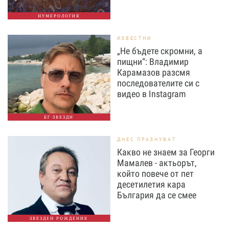
НУМЕРОЛОГИЯ
ИЗВЕСТНИ
„Не бъдете скромни, а
пищни“: Владимир
Карамазов разсмя
последователите си с
видео в Instagram
БГ ЗВЕЗДИ
ДНЕС ПРАЗНУВАТ
Какво не знаем за Георги
Мамалев - актьорът,
който повече от пет
десетилетия кара
България да се смее
ЗВЕЗДЕН РОЖДЕНИК