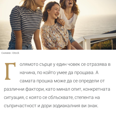
Снимка:
iStock
Г
олямото сърце у един човек се отразява в
начина, по който умее да прощава. А
самата прошка може да се определи от
различни фактори, като минал опит, конкретната
ситуация, с която се сблъсквате, степента на
съпричастност и дори зодиакалния ви знак.