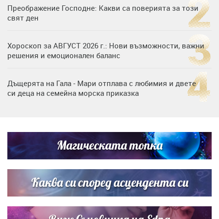
Преображение Господне: Какви са поверията за този
свят ден
Хороскоп за АВГУСТ 2026 г.: Нови възможности, важни
решения и емоционален баланс
Дъщерята на Гала - Мари отплава с любимия и двете
си деца на семейна морска приказка
Дъщерята на Тодор Батков вдигна сватба, Стоичков и
Братя Аргирови я изненадаха с песен
Магическата топка
Дневен хороскоп за 6 август, четвъртък
Каква си според асцендента си