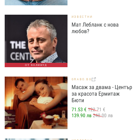
ИЗВЕСТНИ
Мат Лебланк с нова
любов?
ОТ ХОЛИВУД
GRABO.BG
Масаж за двама - Център
за красота Ермитаж
Бюти
71.53 €
122.71 €
139.90 лв
240.00 лв