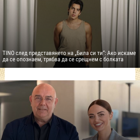
TINO след представянето на „Била си ти“: Ако искаме
да се опознаем, трябва да се срещнем с болката