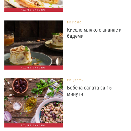
АХ, ЧЕ ВКУСНО!
ВКУСНО
Кисело мляко с ананас и
бадеми
АХ, ЧЕ ВКУСНО!
РЕЦЕПТИ
Бобена салата за 15
минути
АХ, ЧЕ ВКУСНО!