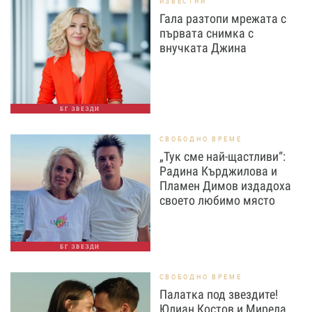
ИЗВЕСТНИ
Гала разтопи мрежата с
първата снимка с
внучката Джина
БГ ЗВЕЗДИ
СВОБОДНО ВРЕМЕ
„Тук сме най-щастливи“:
Радина Кърджилова и
Пламен Димов издадоха
своето любимо място
БГ ЗВЕЗДИ
СВОБОДНО ВРЕМЕ
Палатка под звездите!
Юлиан Костов и Мирела