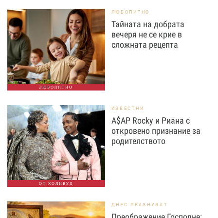
ЛЮБОПИТНО
Тайната на добрата
вечеря не се крие в
сложната рецепта
ЛЮБОПИТНО
ИЗВЕСТНИ
A$AP Rocky и Риана с
откровено признание за
родителството
ОТ ХОЛИВУД
ДНЕС ПРАЗНУВАТ
Преображение Господне: