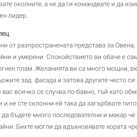
ате околните, а не да ги командвате и да изис
ен лидер.
лец
чни от разпространената представа за Овена, 
йни и умерени. Спокойствието ви обаче е са
огнен плам. Желанията ви са много мощни, 
държите зад фасада и затова другите често си
и вас всичко се случва по-бавно, тъй като об
 и не сте склонни ей така да загърбвате пито
 да бъдете много последователни и макар че 
райни. Бихте могли да вдъхновявате хората ч