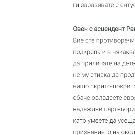
ги заразявате с енту
Овен с асцендент Ра
Вие сте противоречи
подкрепа и в някакв
да приличате на дете
не му стиска да про
нищо скрито-покрито 
обаче овладеете сво
надеждни партньори 
като умеете да усеща
признанието на окол