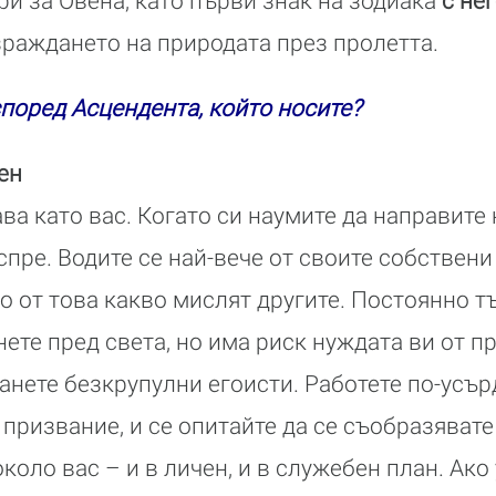
ри за Овена, като първи знак на зодиака
с не
раждането на природата през пролетта.
според Асцендента, който носите?
ен
ва като вас. Когато си наумите да направите
пре. Водите се най-вече от своите собствени
о от това какво мислят другите. Постоянно т
нете пред света, но има риск нуждата ви от п
танете безкрупулни егоисти. Работете по-усър
призвание, и се опитайте да се съобразявате
коло вас – и в личен, и в служебен план. Ако 