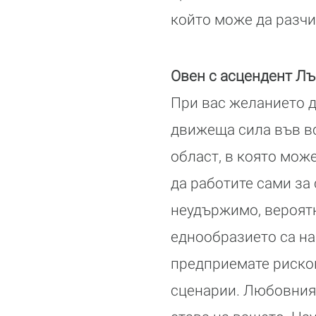
който може да разчи
Овен с асцендент Л
При вас желанието да
движеща сила във вс
област, в която мож
да работите сами за
неудържимо, вероятн
еднообразието са на
предприемате рисков
сценарии. Любовният