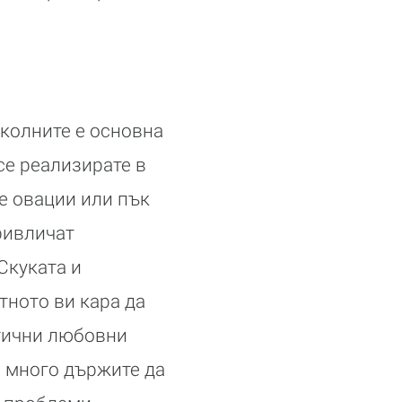
околните е основна
се реализирате в
те овации или пък
ривличат
Скуката и
тното ви кара да
атични любовни
о много държите да