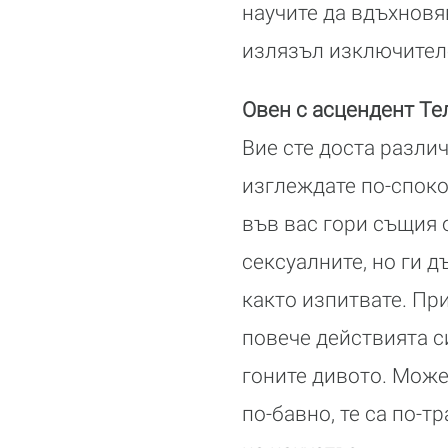
научите да вдъхновяв
излязъл изключител
Овен с асцендент Те
Вие сте доста разли
изглеждате по-споко
във вас гори същия 
сексуалните, но ги 
както изпитвате. Пр
повече действията си
гоните дивото. Може
по-бавно, те са по-т