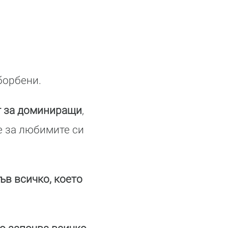
борбени.
т за доминиращи
,
че за любимите си
ъв всичко, което