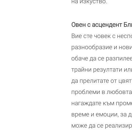
на изкуство.
Овен с асцендент Б
Вие сте човек с нес
разнообразие и нови 
обаче да се разпиле
трайни резултати ил
да прелитате от цвят
проблеми в любовта 
нагаждате към проме
време и емоции, за 
може да се реализира