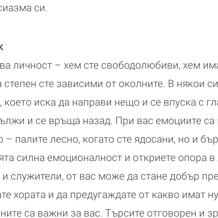
сиазма си.
к
ва личност – хем сте свободолюбиви, хем им
а степен сте зависими от околните. В някои 
, което иска да направи нещо и се впуска с гл
дължи и се връща назад. При вас емоциите са
– палите лесно, когато сте ядосани, но и бър
ята силна емоционалност и откриете опора в
и служители, от вас може да стане добър пр
те хората и да предугаждате от какво имат н
ните са важни за вас. Търсите отговорен и зр