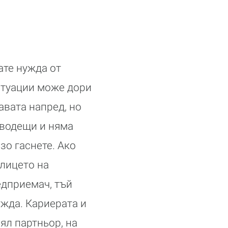
ате нужда от
ситуации може дори
авата напред, но
 водещи и няма
зо гаснете. Ако
 лицето на
едприемач, тъй
ужда. Кариерата и
ял партньор, на