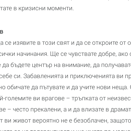
тате в кризисни моменти.
ъв
 се изявите в този свят и да се откроите от 
ички начинания. Ще се чувствате добре, ако 
е да бъдете център на внимание, да получава
 себе си. Забавленията и приключенията ви п
о обичате да пътувате и да учите нови неща. 
й-големите ви врагове – тръпката от неизвес
е – често прекалени, а и да влизате в драм
 ви живот вероятно не е безоблачен, защот