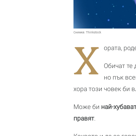
Снимка:
Thinkstock
Х
ората, род
Обичат те 
но пък все
хора този човек би в
Може би
най-хубават
правят
.