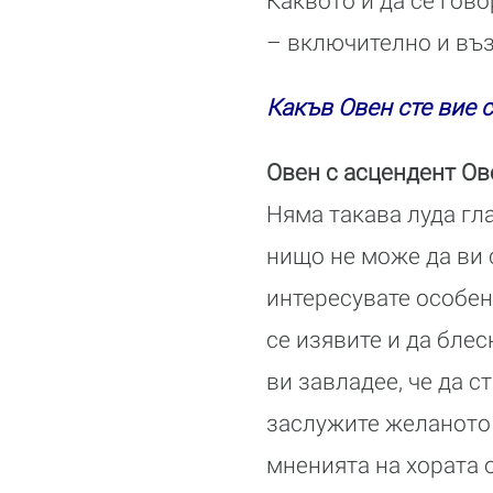
Каквото и да се гово
– включително и въз
Какъв Овен сте вие 
Овен с асцендент Ов
Няма такава луда гла
нищо не може да ви с
интересувате особен
се изявите и да блес
ви завладее, че да с
заслужите желаното 
мненията на хората о