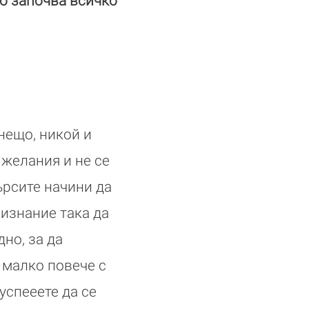
го започва всичко
 нещо, никой и
 желания и не се
ърсите начини да
ризнание така да
дно, за да
 малко повече с
успееете да се