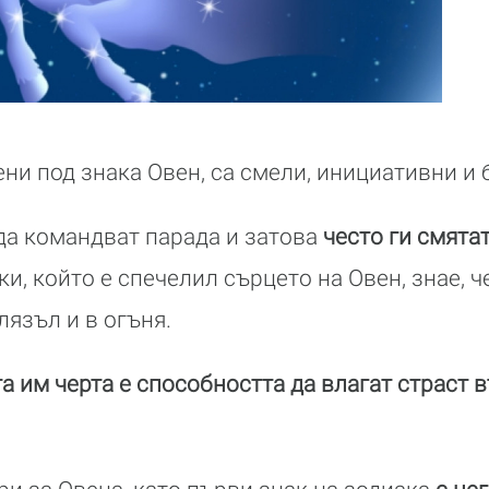
ени под знака Овен, са смели, инициативни и 
да командват парада и затова
често ги смята
ки, който е спечелил сърцето на Овен, знае, 
лязъл и в огъня.
а им черта е способността да влагат страст в