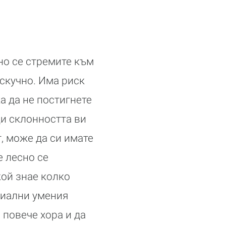
но се стремите към
 скучно. Има риск
а да не постигнете
ди склонността ви
т, може да си имате
е лесно се
кой знае колко
циални умения
 повече хора и да