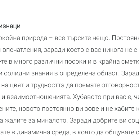
лизнаци
покойна природа – все търсите нещо. Постоян
впечатления, заради което с вас никога не е
ете в много различни посоки и в крайна сметк
и солидни знания в определена област. Зара
 на цвят и трудността да поемате отговорнос
и взаимоотношенията. Хубавото при вас е, ч
ните, новото постоянно ви зове и не хабите 
да жалите за миналото. Заради добрите ви со
те в динамична среда, в която да общувате с