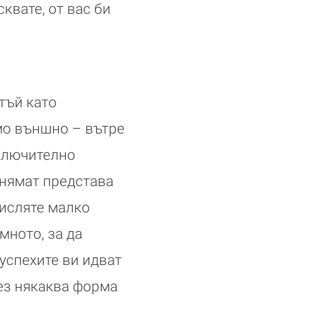
квате, от вас би
тъй като
мо външно – вътре
включително
 нямат представа
мисляте малко
мното, за да
успехите ви идват
рез някаква форма