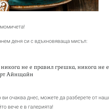
 момичета!
чнем деня си с вдъхновяваща мисъл:
о никога не е правил грешка, никога не 
ерт Айнщайн
во ви очаква днес, можете да разберете от на
то вече е в галерията!