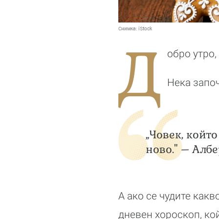
Снимка:
iStock
Д
обро утро,
Нека запо
„Човек, койт
ново." – Алб
А ако се чудите как
дневен хороскоп, кой