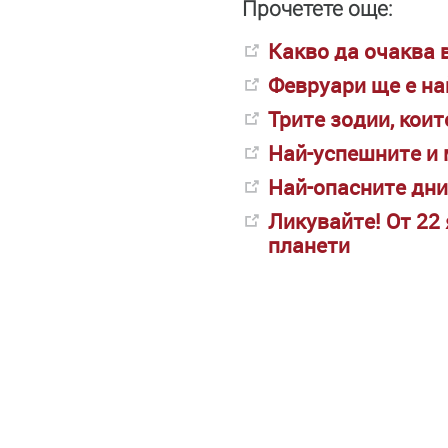
Прочетете още:
Какво да очаква 
Февруари ще е на
Трите зодии, кои
Най-успешните и 
Най-опасните дни
Ликувайте! От 22
планети