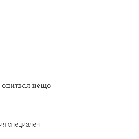
е опитвал нещо
шия специален