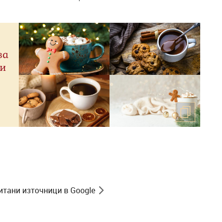
за
ри
итани източници в Google