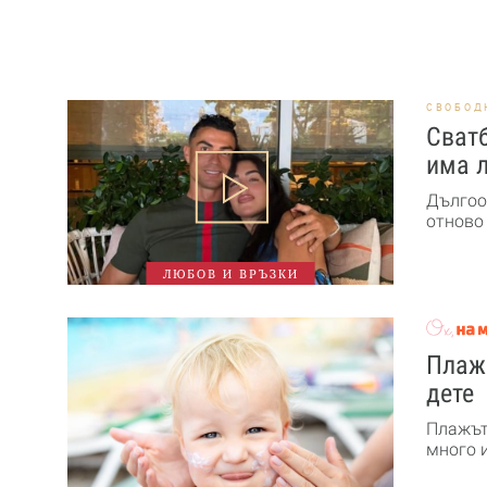
СВОБОД
Сват
има 
Дългоо
отново 
ЛЮБОВ И ВРЪЗКИ
Плажн
дете
Плажът 
много и