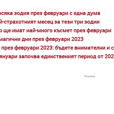
всяка зодия през февруари с една дума
й-страхотният месец за тези три зодии
то ще имат най-много късмет през февруари
магични дни през февруари 2023
 през февруари 2023: бъдете внимателни и с
 януари започва единственият период от 202