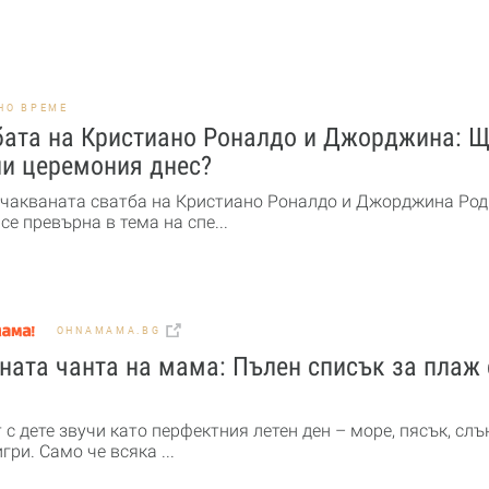
НО ВРЕМЕ
бата на Кристиано Роналдо и Джорджина: 
ли церемония днес?
чакваната сватба на Кристиано Роналдо и Джорджина Род
се превърна в тема на спе...
OHNAMAMA.BG
ата чанта на мама: Пълен списък за плаж 
с дете звучи като перфектния летен ден – море, пясък, слъ
гри. Само че всяка ...