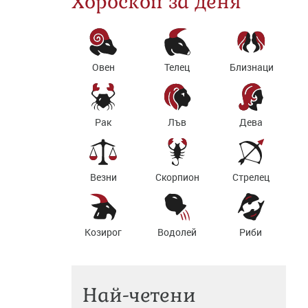
Хороскоп за деня
Овен
Телец
Близнаци
Рак
Лъв
Дева
Везни
Скорпион
Стрелец
Козирог
Водолей
Риби
Най-четени