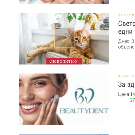
ЛЮБОПИ
Свето
едни 
Днес, 8
обърне
ЛЮБОПИТНО
GRABO.
За зд
Цена:
14
27