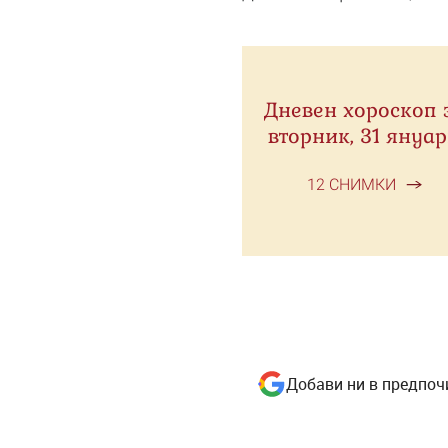
Дневен хороскоп 
вторник, 31 януа
12 СНИМКИ
Добави ни в предпоч