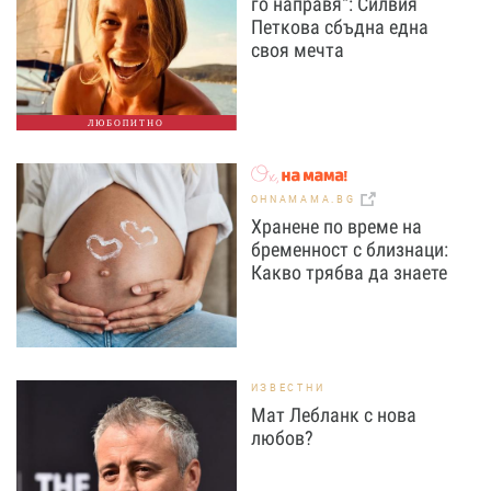
го направя“: Силвия
Петкова сбъдна една
своя мечта
ЛЮБОПИТНО
OHNAMAMA.BG
Хранене по време на
бременност с близнаци:
Какво трябва да знаете
ИЗВЕСТНИ
Мат Лебланк с нова
любов?