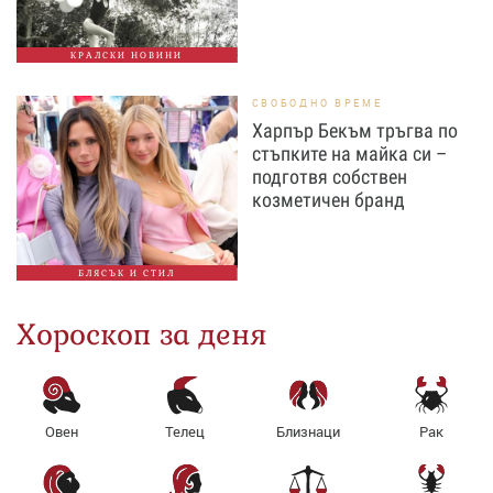
КРАЛСКИ НОВИНИ
СВОБОДНО ВРЕМЕ
Харпър Бекъм тръгва по
стъпките на майка си –
подготвя собствен
козметичен бранд
БЛЯСЪК И СТИЛ
Хороскоп за деня
Овен
Телец
Близнаци
Рак