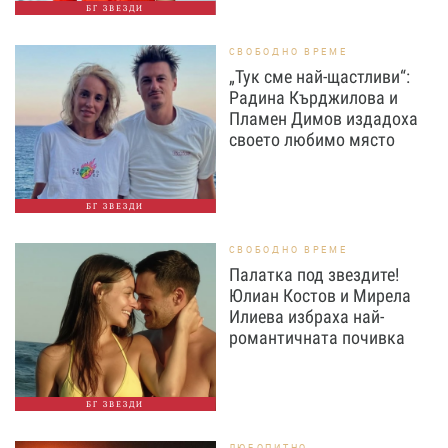
БГ ЗВЕЗДИ
СВОБОДНО ВРЕМЕ
„Тук сме най-щастливи“:
Радина Кърджилова и
Пламен Димов издадоха
своето любимо място
БГ ЗВЕЗДИ
СВОБОДНО ВРЕМЕ
Палатка под звездите!
Юлиан Костов и Мирела
Илиева избраха най-
романтичната почивка
БГ ЗВЕЗДИ
ЛЮБОПИТНО