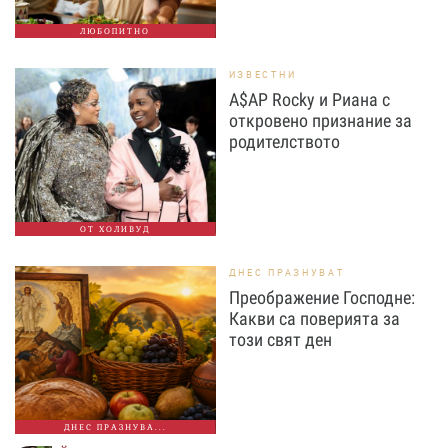
ЛЮБОПИТНО
ИЗВЕСТНИ
A$AP Rocky и Риана с
откровено признание за
родителството
ОТ ХОЛИВУД
ДНЕС ПРАЗНУВАТ
Преображение Господне:
Какви са поверията за
този свят ден
ДНЕС ПРАЗНУВА...