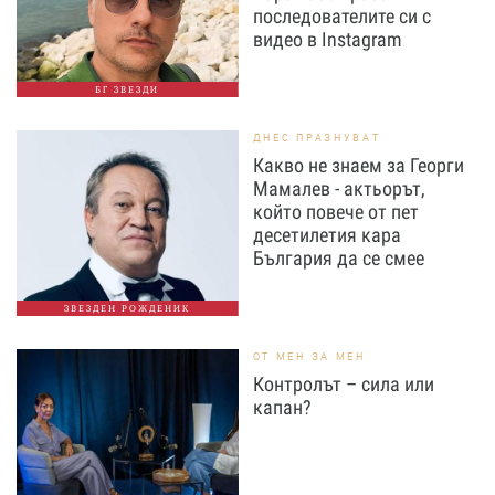
последователите си с
видео в Instagram
БГ ЗВЕЗДИ
ДНЕС ПРАЗНУВАТ
Какво не знаем за Георги
Мамалев - актьорът,
който повече от пет
десетилетия кара
България да се смее
ЗВЕЗДЕН РОЖДЕНИК
ОТ МЕН ЗА МЕН
Контролът – сила или
капан?