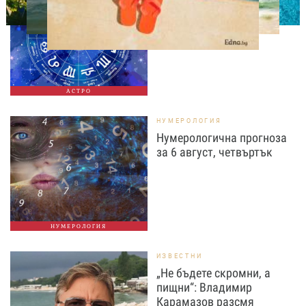
Дневен хороскоп за 6
август, четвъртък
АСТРО
НУМЕРОЛОГИЯ
Нумерологична прогноза
за 6 август, четвъртък
НУМЕРОЛОГИЯ
ИЗВЕСТНИ
„Не бъдете скромни, а
пищни“: Владимир
Карамазов разсмя