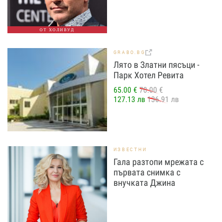
ОТ ХОЛИВУД
GRABO.BG
Лято в Златни пясъци -
Парк Хотел Ревита
65.00 €
70.00 €
127.13 лв
136.91 лв
ИЗВЕСТНИ
Гала разтопи мрежата с
първата снимка с
внучката Джина