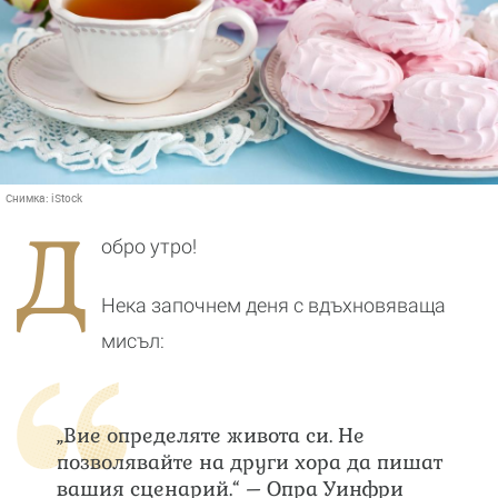
Снимка:
iStock
Д
обро утро!
Нека започнем деня с вдъхновяваща
мисъл:
„Вие определяте живота си. Не
позволявайте на други хора да пишат
вашия сценарий.“ – Опра Уинфри