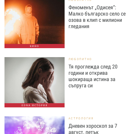
Феноменът „Одисея“:
Малко българско село се
озова в клип с милиони
гледания
КИНО
ЛЮБОПИТНО
Тя проглежда след 20
години и открива
шокираща истина за
съпруга си
EDNA ИСТОРИЯ
АСТРОЛОГИЯ
Дневен хороскоп за 7
август, петък