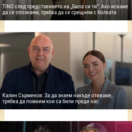
TINO след представянето на „Била си ти“: Ако искаме
да се опознаем, трябва да се срещнем с болката
Калин Сърменов: За да знаем накъде отиваме,
трябва да помним кои са били преди нас