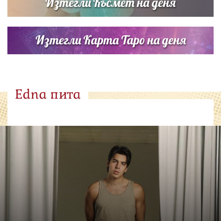
Изтегли Късмет на деня
Изтегли Карта Таро на деня
Edna пита