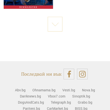
ПСИХОЛОГИЯ
Последвай ни във:
Abv.bg
Ohnamama.bg
Vesti.bg
Nova.bg
Dariknews.bg
Vbox7.com
Sinoptik.bg
DogsAndCats.bg
Telegraph.bg
Grabo.bg
Pariteni.bg
CarMarket.bg
BISS.bg