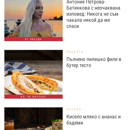
Антония Петрова-
Батинкова с неочаквана
изповед: Никога не съм
чакала някой да ме
спаси
БГ ЗВЕЗДИ
РЕЦЕПТИ
Пълнено пилешко филе в
бутер тесто
АХ, ЧЕ ВКУСНО!
ВКУСНО
Кисело мляко с ананас и
бадеми