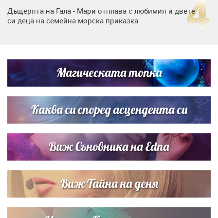
Дъщерята на Гала - Мари отплава с любимия и двете
си деца на семейна морска приказка
Дъщерята на Тодор Батков вдигна сватба, Стоичков и
Братя Аргирови я изненадаха с песен
Магическата топка
Дневен хороскоп за 6 август, четвъртък
Каква си според асцендента си
Виж Съновника на Edna
Виж Тайна на деня