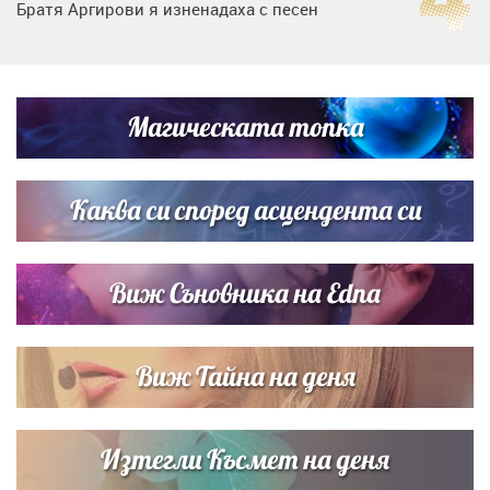
Братя Аргирови я изненадаха с песен
Дневен хороскоп за 6 август, четвъртък
Магическата топка
Списъкът е ясен: Джей Ло и Риана във ВИП гостите на
сватбата на Роналдо
Каква си според асцендента си
Виж Съновника на Edna
Виж Тайна на деня
Изтегли Късмет на деня