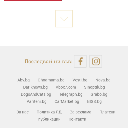
Последвай ни във:
Abv.bg
Ohnamama.bg
Vesti.bg
Nova.bg
Dariknews.bg
Vbox7.com
Sinoptik.bg
DogsAndCats.bg
Telegraph.bg
Grabo.bg
Pariteni.bg
CarMarket.bg
BISS.bg
За нас
Политика ЛД
За реклама
Платени
публикации
Контакти