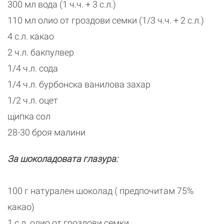
300 мл вода (1 ч.ч. + 3 с.л.)
110 мл олио от гроздови семки (1/3 ч.ч. + 2 с.л.)
4 с.л. какао
2 ч.л. бакпулвер
1/4 ч.л. сода
1/4 ч.л. бурбонска ванилова захар
1/2 ч.л. оцет
щипка сол
28-30 броя малини
За шоколадовата глазура:
100 г натурален шоколад ( предпочитам 75%
какао)
1 с.л. олио от гроздови семки