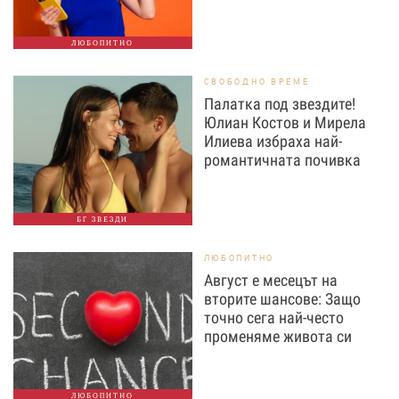
ЛЮБОПИТНО
СВОБОДНО ВРЕМЕ
Палатка под звездите!
Юлиан Костов и Мирела
Илиева избраха най-
романтичната почивка
БГ ЗВЕЗДИ
ЛЮБОПИТНО
Август е месецът на
вторите шансове: Защо
точно сега най-често
променяме живота си
ЛЮБОПИТНО