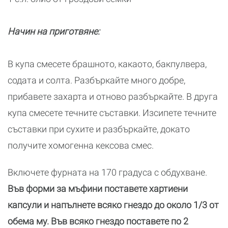
Начин на приготвяне:
В купа смесете брашното, какаото, бакпулвера,
содата и солта. Разбъркайте много добре,
прибавете захарта и отново разбъркайте. В друга
купа смесете течните съставки. Изсипете течните
съставки при сухите и разбъркайте, докато
получите хомогенна кексова смес.
Включете фурната на 170 градуса с обдухване.
Във форми за мъфини поставете хартиени
капсули и напълнете всяко гнездо до около 1/3 от
обема му. Във всяко гнездо поставете по 2