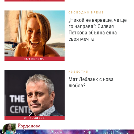
СВОБОДНО ВРЕМЕ
„Никой не вярваше, че ще
го направя“: Силвия
Петкова сбъдна една
своя мечта
ЛЮБОПИТНО
ИЗВЕСТНИ
Мат Лебланк с нова
любов?
ОТ ХОЛИВУД
Йорданова