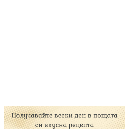
Получавайте всеки ден в пощата
си вкусна рецепта