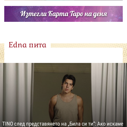
Изтегли Карта Таро на деня
Edna пита
TINO след представянето на „Била си ти“: Ако искаме