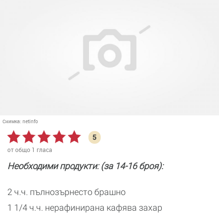
Снимка:
netinfo
5
от общо
1
гласа
Необходими продукти: (за 14-16 броя):
2 ч.ч. пълнозърнесто брашно
1 1/4 ч.ч. нерафинирана кафява захар