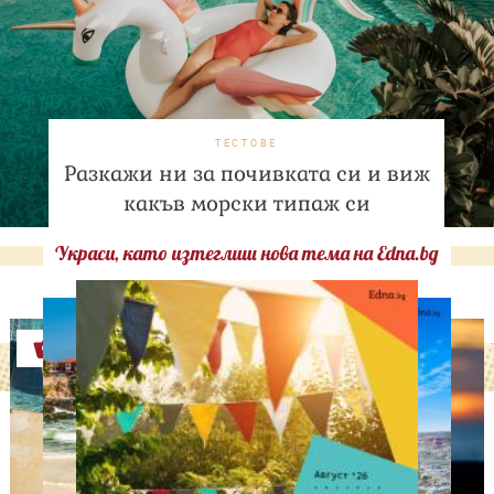
ТЕСТОВЕ
Разкажи ни за почивката си и виж
какъв морски типаж си
Украси, като изтеглиш нова тема на Edna.bg
Оферти
АСТРОЛОГИЯ
Дневен хороскоп за 7
август, петък