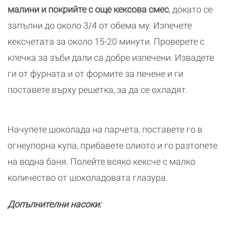
малини и покрийте с още кексова смес
, докато се
запълни до около 3/4 от обема му. Изпечете
кексчетата за около 15-20 минути. Проверете с
клечка за зъби дали са добре изпечени. Извадете
ги от фурната и от формите за печене и ги
поставете върху решетка, за да се охладят.
Начупете шоколада на парчета, поставете го в
огнеупорна купа, прибавете олиото и го разтопете
на водна баня. Полейте всяко кексче с малко
количество от шоколадовата глазура.
Допълнителни насоки: