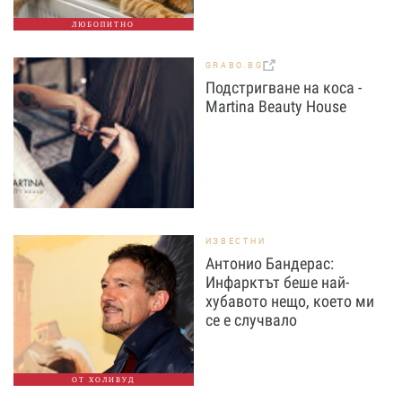
ЛЮБОПИТНО
GRABO.BG
Подстригване на коса -
Martina Beauty House
ИЗВЕСТНИ
Антонио Бандерас:
Инфарктът беше най-
хубавото нещо, което ми
се е случвало
ОТ ХОЛИВУД