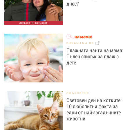
днес?
ЛЮБОВ И ВРЪЗКИ
OHNAMAMA.BG
Плажната чанта на мама:
Пълен списък за плаж с
дете
ЛЮБОПИТНО
Световен ден на котките:
10 любопитни факта за
едни от най-загадъчните
животни