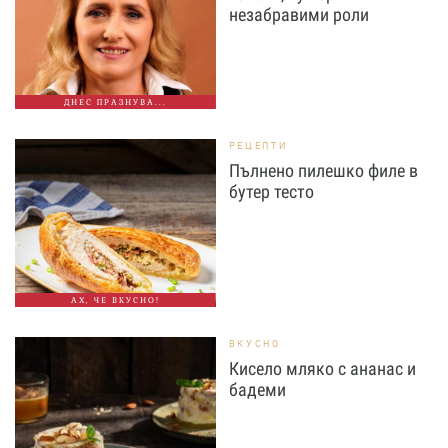
незабравими роли
ДНЕС ПРАЗНУВА...
РЕЦЕПТИ
Пълнено пилешко филе в
бутер тесто
АХ, ЧЕ ВКУСНО!
ВКУСНО
Кисело мляко с ананас и
бадеми