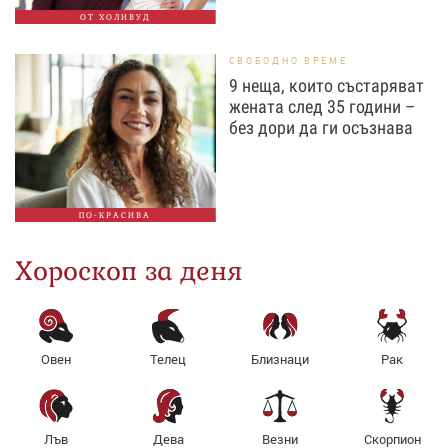
ОТ ХОЛИВУД
СВОБОДНО ВРЕМЕ
9 неща, които състаряват
жената след 35 години –
без дори да ги осъзнава
ПО-КРАСИВА
Хороскоп за деня
Овен
Телец
Близнаци
Рак
Лъв
Дева
Везни
Скорпион