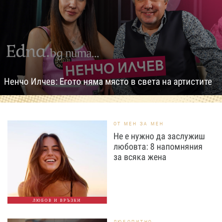
Ненчо Илчев: Егото няма място в света на артистите
ОТ МЕН ЗА МЕН
Не е нужно да заслужиш
любовта: 8 напомняния
за всяка жена
ЛЮБОВ И ВРЪЗКИ
ЛЮБОПИТНО