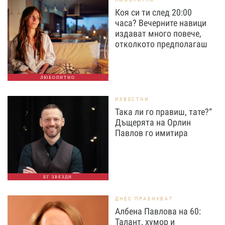
Коя си ти след 20:00
часа? Вечерните навици
издават много повече,
отколкото предполагаш
ЛЮБОПИТНО
ИЗВЕСТНИ
Така ли го правиш, тате?“
Дъщерята на Орлин
Павлов го имитира
БГ ЗВЕЗДИ
ДНЕС ПРАЗНУВАТ
Албена Павлова на 60:
Талант, хумор и