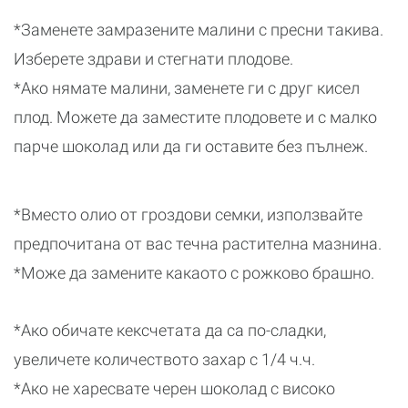
*Заменете замразените малини с пресни такива.
Изберете здрави и стегнати плодове.
*Ако нямате малини, заменете ги с друг кисел
плод. Можете да заместите плодовете и с малко
парче шоколад или да ги оставите без пълнеж.
*Вместо олио от гроздови семки, използвайте
предпочитана от вас течна растителна мазнина.
*Може да замените какаото с рожково брашно.
*Ако обичате кексчетата да са по-сладки,
увеличете количеството захар с 1/4 ч.ч.
*Ако не харесвате черен шоколад с високо