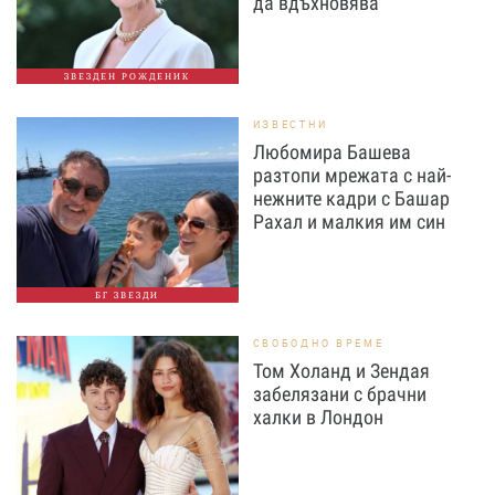
да вдъхновява
ЗВЕЗДЕН РОЖДЕНИК
ИЗВЕСТНИ
Любомира Башева
разтопи мрежата с най-
нежните кадри с Башар
Рахал и малкия им син
БГ ЗВЕЗДИ
СВОБОДНО ВРЕМЕ
Том Холанд и Зендая
забелязани с брачни
халки в Лондон