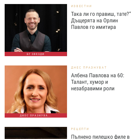
ИЗВЕСТНИ
Така ли го правиш, тате?“
Дъщерята на Орлин
Павлов го имитира
БГ ЗВЕЗДИ
ДНЕС ПРАЗНУВАТ
Албена Павлова на 60:
Талант, хумор и
незабравими роли
ДНЕС ПРАЗНУВА...
РЕЦЕПТИ
Пълнено пилешко филе в