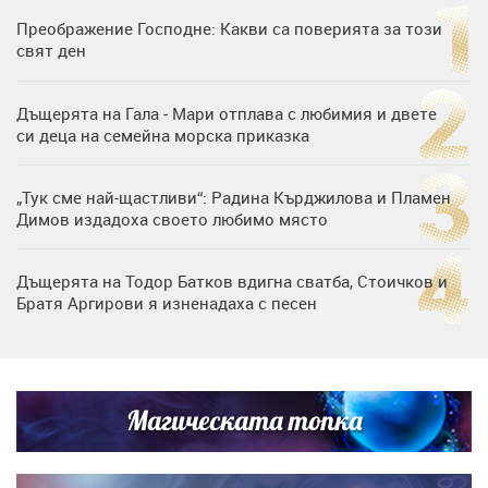
Преображение Господне: Какви са поверията за този
свят ден
Дъщерята на Гала - Мари отплава с любимия и двете
си деца на семейна морска приказка
„Тук сме най-щастливи“: Радина Кърджилова и Пламен
Димов издадоха своето любимо място
Дъщерята на Тодор Батков вдигна сватба, Стоичков и
Братя Аргирови я изненадаха с песен
Дневен хороскоп за 6 август, четвъртък
Магическата топка
Списъкът е ясен: Джей Ло и Риана във ВИП гостите на
сватбата на Роналдо