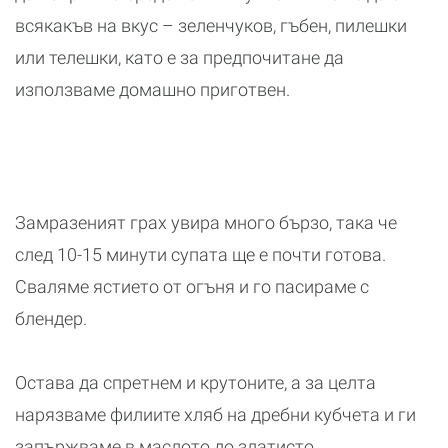
всякакъв на вкус – зеленчуков, гъбен, пилешки
или телешки, като е за предпочитане да
използваме домашно приготвен.
Замразеният грах увира много бързо, така че
след 10-15 минути супата ще е почти готова.
Сваляме ястието от огъня и го пасираме с
блендер.
Остава да спретнем и крутоните, а за целта
нарязваме филиите хляб на дребни кубчета и ги
запържваме в маслото до златисто.