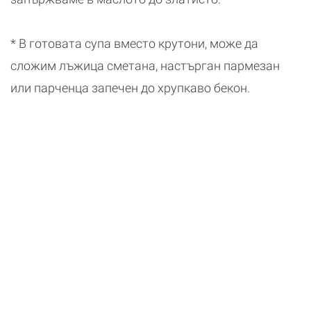
* В готовата супа вместо крутони, може да
сложим лъжица сметана, настърган пармезан
или парченца запечен до хрупкаво бекон.