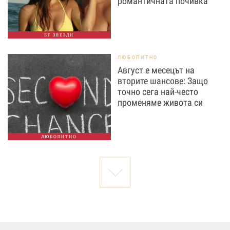
романтичната почивка
БГ ЗВЕЗДИ
ЛЮБОПИТНО
Август е месецът на
вторите шансове: Защо
точно сега най-често
променяме живота си
ЛЮБОПИТНО