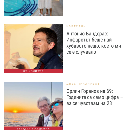
ИЗВЕСТНИ
Антонио Бандерас:
Инфарктът беше най-
хубавото нещо, което ми
се е случвало
ОТ ХОЛИВУД
ДНЕС ПРАЗНУВАТ
Орлин Горанов на 69:
Годините са само цифра –
аз се чувствам на 23
ЗВЕЗДЕН РОЖДЕНИК