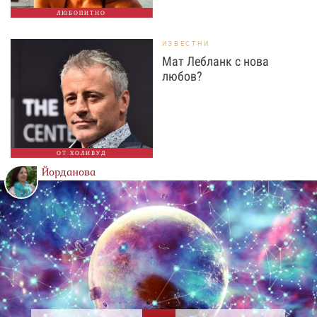
ЛЮБОПИТНО
ИЗВЕСТНИ
Мат Лебланк с нова
любов?
ОТ ХОЛИВУД
Йорданова