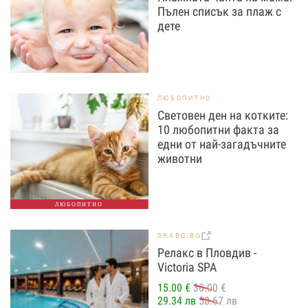
Пълен списък за плаж с
дете
ЛЮБОПИТНО
Световен ден на котките:
10 любопитни факта за
едни от най-загадъчните
животни
ЛЮБОПИТНО
GRABO.BG
Релакс в Пловдив -
Victoria SPA
15.00 €
30.00 €
29.34 лв
58.67 лв