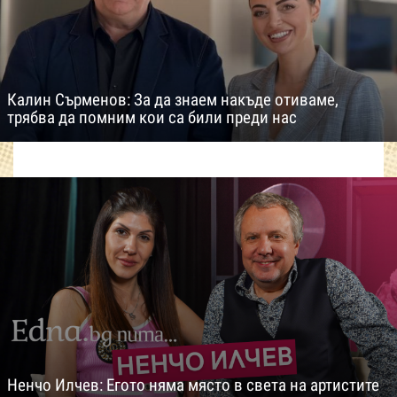
Калин Сърменов: За да знаем накъде отиваме,
трябва да помним кои са били преди нас
Ненчо Илчев: Егото няма място в света на артистите