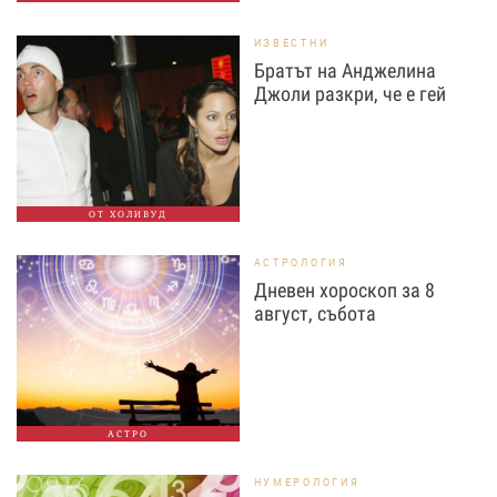
ИЗВЕСТНИ
Братът на Анджелина
Джоли разкри, че е гей
ОТ ХОЛИВУД
АСТРОЛОГИЯ
Дневен хороскоп за 8
август, събота
АСТРО
НУМЕРОЛОГИЯ