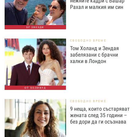
нежните кадри с Башар
Рахал и малкия им син
БГ ЗВЕЗДИ
СВОБОДНО ВРЕМЕ
Том Холанд и Зендая
забелязани с брачни
халки в Лондон
ОТ ХОЛИВУД
СВОБОДНО ВРЕМЕ
9 неща, които състаряват
жената след 35 години –
без дори да ги осъзнава