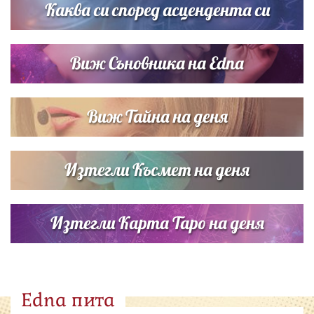
Каква си според асцендента си
Виж Съновника на Edna
Виж Тайна на деня
Изтегли Късмет на деня
Изтегли Карта Таро на деня
Edna пита