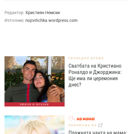
Редактор:
Християн Немски
Източник:
nojivilichka.wordpress.com
СВОБОДНО ВРЕМЕ
Сватбата на Кристиано
Роналдо и Джорджина:
Ще има ли церемония
днес?
ЛЮБОВ И ВРЪЗКИ
OHNAMAMA.BG
Плажната чанта на мама: