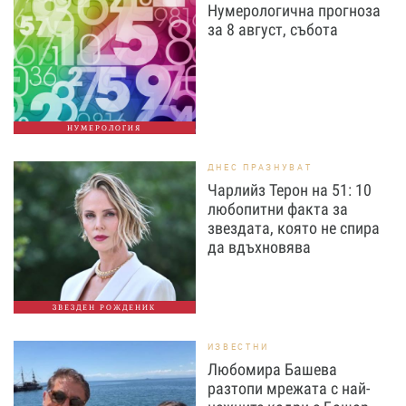
Нумерологична прогноза
за 8 август, събота
НУМЕРОЛОГИЯ
ДНЕС ПРАЗНУВАТ
Чарлийз Терон на 51: 10
любопитни факта за
звездата, която не спира
да вдъхновява
ЗВЕЗДЕН РОЖДЕНИК
ИЗВЕСТНИ
Любомира Башева
разтопи мрежата с най-