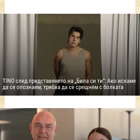
TINO след представянето на „Била си ти“: Ако искаме
да се опознаем, трябва да се срещнем с болката