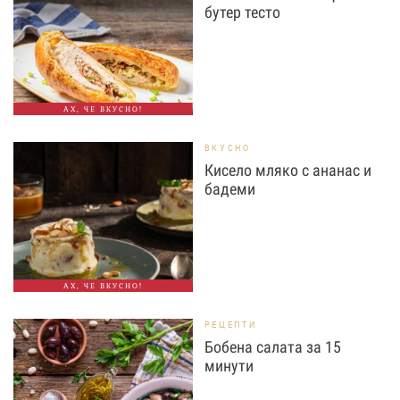
бутер тесто
АХ, ЧЕ ВКУСНО!
ВКУСНО
Кисело мляко с ананас и
бадеми
АХ, ЧЕ ВКУСНО!
РЕЦЕПТИ
Бобена салата за 15
минути