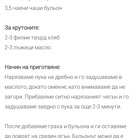
3,5 чаени чаши бульон
За крутоните:
2-3 филии твърд хляб
2-3 лъжици масло
Начин на приготвяне:
Нарязваме лука на дребно и го задушаваме в
маслото, докато омекне, като внимаваме да не
загори. Прибавяме ситно нарязаният чесън и го
задушаваме заедно с лука за още 2-3 минути.
После добавяме граха и бульона и ги оставяме
да поврят на среден огън. Бульонът може да е