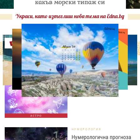
какъв морски типаж си
Украси, като изтеглиш нова тема на Edna.bg
Оферти
АСТРОЛОГИЯ
Дневен хороскоп за 7
август, петък
АСТРО
НУМЕРОЛОГИЯ
Нумерологична прогноза