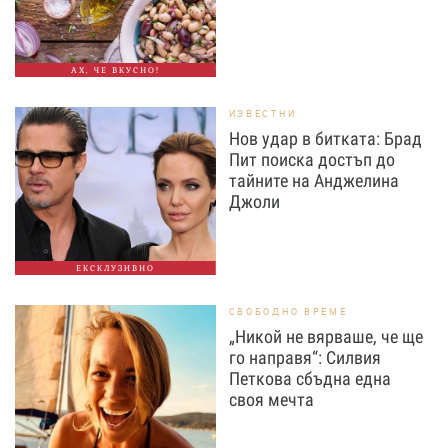
АХ, ЧЕ ВКУСНО!
ИЗВЕСТНИ
Нов удар в битката: Брад
Пит поиска достъп до
тайните на Анджелина
Джоли
ЕКСКЛУЗИВНО
СВОБОДНО ВРЕМЕ
„Никой не вярваше, че ще
го направя“: Силвия
Петкова сбъдна една
своя мечта