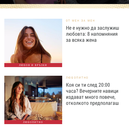
ОТ МЕН ЗА МЕН
Не е нужно да заслужиш
любовта: 8 напомняния
за всяка жена
ЛЮБОВ И ВРЪЗКИ
ЛЮБОПИТНО
Коя си ти след 20:00
часа? Вечерните навици
издават много повече,
отколкото предполагаш
ЛЮБОПИТНО