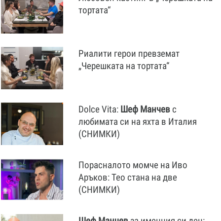
тортата“
Риалити герои превземат
„Черешката на тортата“
Dolce Vita:
Шеф
Манчев
с
любимата си на яхта в Италия
(СНИМКИ)
Порасналото момче на Иво
Аръков: Тео стана на две
(СНИМКИ)
Шеф
Манчев
за именния си ден: