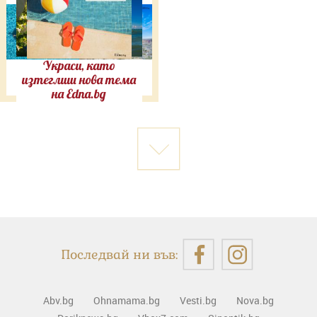
Украси, като
изтеглиш нова тема
на Edna.bg
Последвай ни във:
Abv.bg
Ohnamama.bg
Vesti.bg
Nova.bg