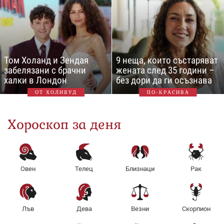
Том Холанд и Зендая
9 неща, които състаряват
забелязани с брачни
жената след 35 години –
халки в Лондон
без дори да ги осъзнава
ОТ ХОЛИВУД
ПО-КРАСИВА
Хороскоп за деня
Овен
Телец
Близнаци
Рак
Лъв
Дева
Везни
Скорпион