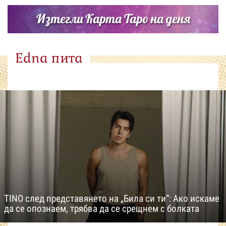
Изтегли Карта Таро на деня
Edna пита
TINO след представянето на „Била си ти“: Ако искаме
да се опознаем, трябва да се срещнем с болката