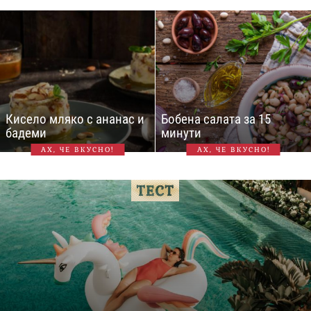
Кисело мляко с ананас и
Бобена салата за 15
бадеми
минути
АХ, ЧЕ ВКУСНО!
АХ, ЧЕ ВКУСНО!