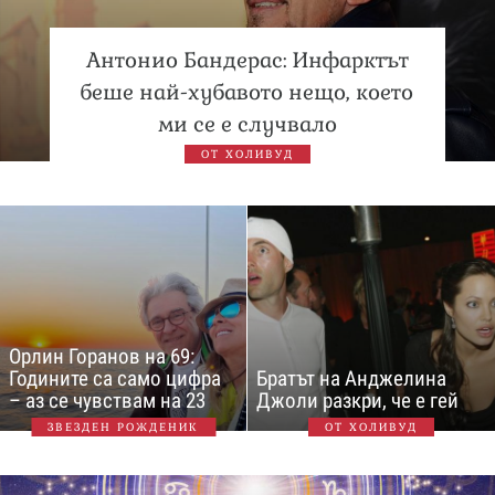
Антонио Бандерас: Инфарктът
беше най-хубавото нещо, което
ми се е случвало
ОТ ХОЛИВУД
Орлин Горанов на 69:
Годините са само цифра
Братът на Анджелина
– аз се чувствам на 23
Джоли разкри, че е гей
ЗВЕЗДЕН РОЖДЕНИК
ОТ ХОЛИВУД