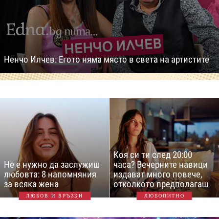
Ненчо Илчев: Егото няма място в света на артистите
Коя си ти след 20:00
Не е нужно да заслужиш
часа? Вечерните навици
любовта: 8 напомняния
издават много повече,
за всяка жена
отколкото предполагаш
ЛЮБОВ И ВРЪЗКИ
ЛЮБОПИТНО