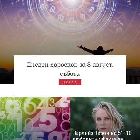
Дневен хороскоп за 8 август,
събота
АСТРО
Чарлийз Терон на 51: 10
любопитни факта за