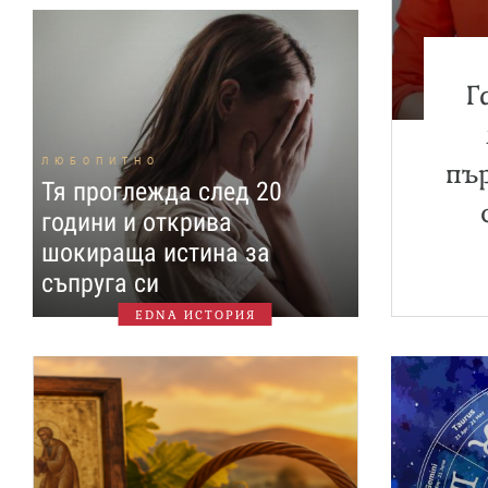
Г
ЛЮБОПИТНО
пъ
Тя проглежда след 20
години и открива
шокираща истина за
съпруга си
EDNA ИСТОРИЯ