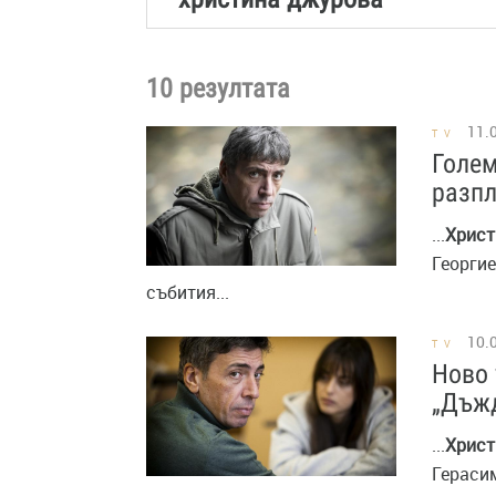
10 резултата
11.
TV
Голем
разпл
...
Христ
Георгие
събития...
10.
TV
Ново 
„Дъжд
...
Христ
Герасим