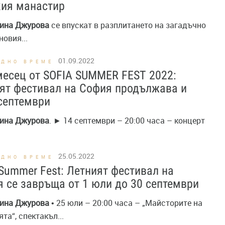
кия манастир
ина
Джурова
се впускат в разплитането на загадъчно
овия...
01.09.2022
ОДНО ВРЕМЕ
есец от SOFIA SUMMER FEST 2022:
ят фестивал на София продължава и
септември
ина
Джурова
. ► 14 септември – 20:00 часа – концерт
25.05.2022
ОДНО ВРЕМЕ
 Summer Fest: Летният фестивал на
 се завръща от 1 юли до 30 септември
ина
Джурова
• 25 юли – 20:00 часа – „Майсторите на
та“, спектакъл...