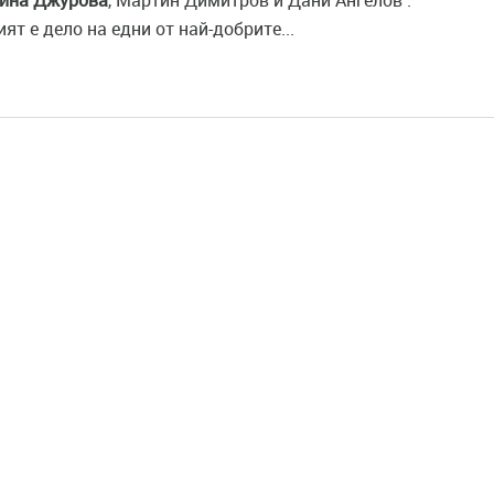
ина
Джурова
, Мартин Димитров и Дани Ангелов .
ят е дело на едни от най-добрите...