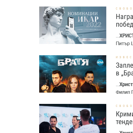
СВОБ
Награ
побед
...
ХРИС
Питър Ш
ИЗВЕ
Запле
в „Бр
...
Христ
Филип Г
СВОБ
Крими
тенде