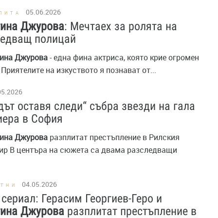
05.06.2026
ПИТА
тина
Джурова
: Мечтаех за ролята на
ледващ полицай
ина
Джурова
- една фина актриса, която крие огромен
 Приятелите на изкуството я познават от...
05.2026
ът оставя следи“ събра звезди на гала
иера в София
ина
Джурова
разплитат престъпление в Рилския
ир В центъра на сюжета са двама разследващи
04.05.2026
СТНИ
 сериал: Герасим Георгиев-Геро и
тина
Джурова
разплитат престъпление в