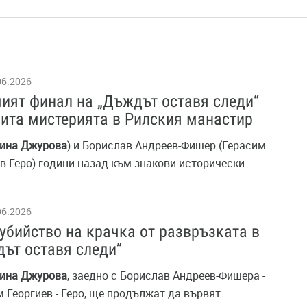
06.2026
ият финал на „Дъждът оставя следи“
ита мистерията в Рилския манастир
ина
Джурова
) и Борислав Андреев-Фишер (Герасим
в-Геро) години назад към знакови исторически
06.2026
убийство на крачка от развръзката в
ът оставя следи”
ина
Джурова
, заедно с Борислав Андреев-Фишера -
 Георгиев - Геро, ще продължат да вървят...