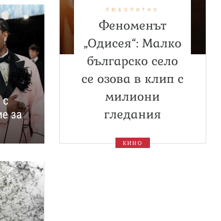
ЛЮБОПИТНО
Феноменът
„Одисея“: Малко
българско село
се озова в клип с
милиони
 с
гледания
ие за
КИНО