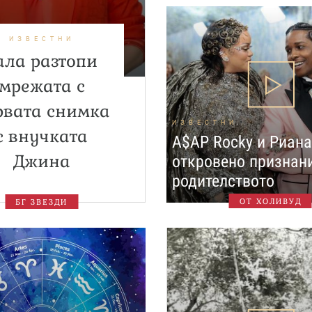
ИЗВЕСТНИ
ала разтопи
мрежата с
рвата снимка
ИЗВЕСТНИ
с внучката
A$AP Rocky и Риана
Джина
откровено признан
родителството
ОТ ХОЛИВУД
БГ ЗВЕЗДИ