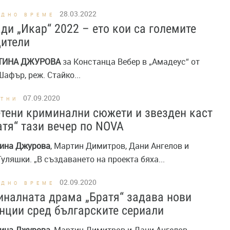
28.03.2022
ОДНО ВРЕМЕ
ди „Икар“ 2022 – ето кои са големите
ители
ТИНА
ДЖУРОВА
за Констанца Вебер в „Амадеус“ от
афър, реж. Стайко...
07.09.2020
СТНИ
тени криминални сюжети и звезден каст
атя“ тази вечер по NOVA
ина
Джурова
, Мартин Димитров, Дани Ангелов и
уляшки. „В създаването на проекта бяха...
02.09.2020
ОДНО ВРЕМЕ
налната драма „Братя“ задава нови
нции сред българските сериали