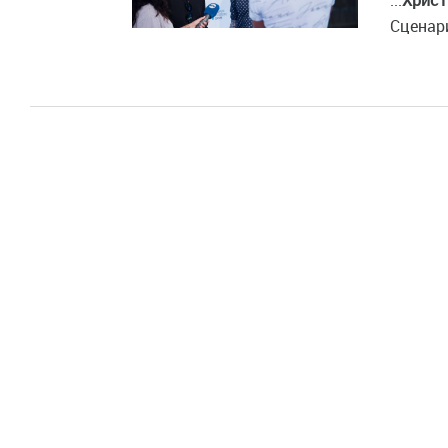
...
Христ
Сценари