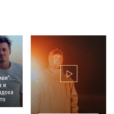
иви“:
а и
адоха
то