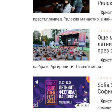
Рилс
...
Христ
престъпление в Рилския манастир, в най-н
СВОБ
Още м
летни
през 
...
Христ
на братя Аргирови. ► 15 септември...
СВОБ
Sofia
София
...
Христ
комедия