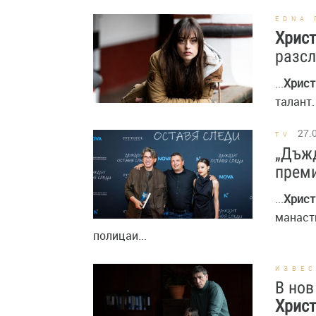
EDNA 
Хрис
разс
...
Христ
талант.
27.
TV
„Дъжд
прем
...
Христ
манаст
полицаи...
ИЗВЕ
В нов
Хрис