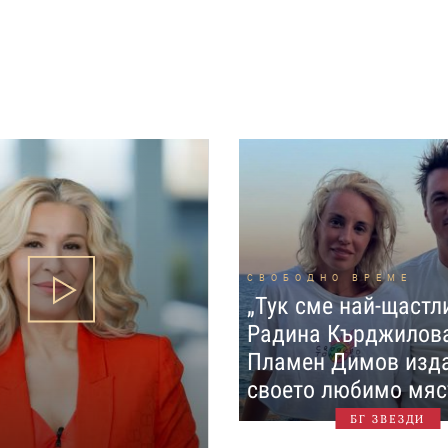
СВОБОДНО ВРЕМЕ
„Тук сме най-щастл
Радина Кърджилов
Пламен Димов изд
своето любимо мяс
БГ ЗВЕЗДИ