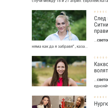
случи между 18 и 21 април. Европейската 
ИЗВЕ
След 
Ситни
прав
...
свето
няма как да я забравя" , каза...
СВОБ
Какво
волят
...
свето
еднояйч
ИЗВЕ
Нургю