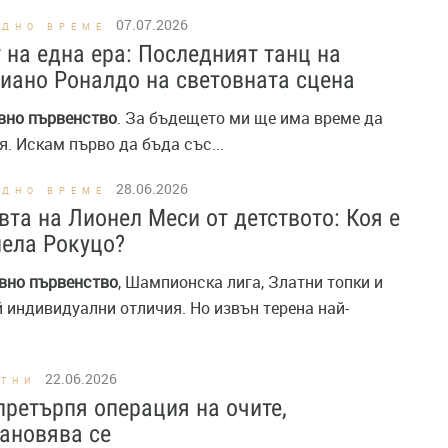
07.07.2026
ОДНО ВРЕМЕ
 на една ера: Последният танц на
иано Роналдо на световната сцена
вно
първенство
. За бъдещето ми ще има време да
. Искам първо да бъда със...
28.06.2026
ОДНО ВРЕМЕ
та на Лионел Меси от детството: Коя е
ела Рокуцо?
вно
първенство
, Шампионска лига, Златни топки и
 индивидуални отличия. Но извън терена най-
22.06.2026
СТНИ
претърпя операция на очите,
ановява се