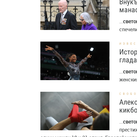
Внукъ
мана
...
свето
спечели
ИЗВЕ
Истор
глада
...
свето
женския
СВОБ
Алекс
кикбо
...
свето
престиж