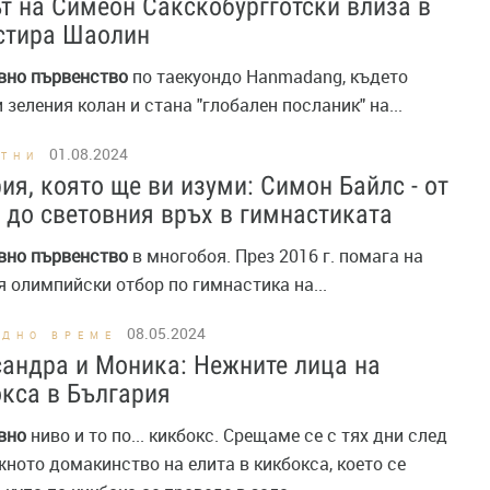
т на Симеон Сакскобургготски влиза в
стира Шаолин
вно
първенство
по таекуондо Hanmadang, където
 зеления колан и стана "глобален посланик" на...
01.08.2024
СТНИ
ия, която ще ви изуми: Симон Байлс - от
 до световния връх в гимнастиката
вно
първенство
в многобоя. През 2016 г. помага на
 олимпийски отбор по гимнастика на...
08.05.2024
ОДНО ВРЕМЕ
андра и Моника: Нежните лица на
кса в България
вно
ниво и то по... кикбокс. Срещаме се с тях дни след
ното домакинство на елита в кикбокса, което се