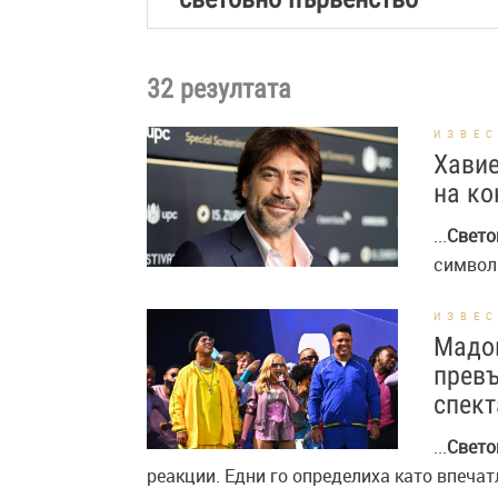
32 резултата
ИЗВЕ
Хавие
на ко
...
Свето
символи
ИЗВЕ
Мадон
превъ
спект
...
Свето
реакции. Едни го определиха като впечат