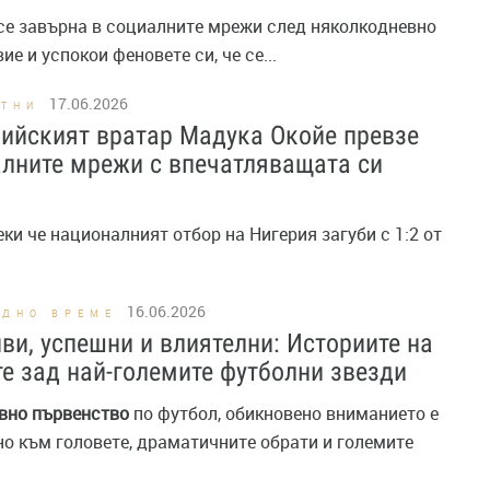
о се завърна в социалните мрежи след няколкодневно
ие и успокои феновете си, че се...
17.06.2026
СТНИ
ийският вратар Мадука Окойе превзе
лните мрежи с впечатляващата си
я
реки че националният отбор на Нигерия загуби с 1:2 от
16.06.2026
ОДНО ВРЕМЕ
ви, успешни и влиятелни: Историите на
е зад най-големите футболни звезди
вно
първенство
по футбол, обикновено вниманието е
о към головете, драматичните обрати и големите