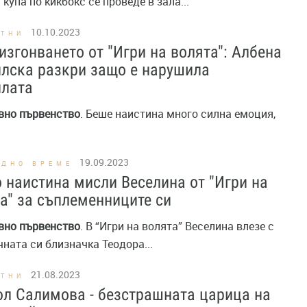
купа по кикбокс се проведе в зала...
10.10.2023
СТНИ
изгонването от "Игри на волята": Албена
лска разкри защо е нарушила
илата
вно
първенство
. Беше наистина много силна емоция,
19.09.2023
ОДНО ВРЕМЕ
 наистина мисли Веселина от "Игри на
а" за съплеменниците си
вно
първенство
. В “Игри на волята” Веселина влезе с
ната си близначка Теодора...
21.08.2023
СТНИ
л Салимова - безстрашната царица на