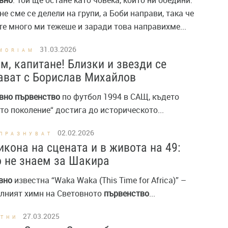
вно
. Той ще остане като човека, който ни обедини.
не сме се делели на групи, а Боби направи, така че
те много ми тежеше и заради това направихме...
31.03.2026
MORIAM
м, капитане! Близки и звезди се
ават с Борислав Михайлов
вно
първенство
по футбол 1994 в САЩ, където
то поколение“ достига до историческото...
02.02.2026
ПРАЗНУВАТ
икона на сцената и в живота на 49:
 не знаем за Шакира
вно
известна “Waka Waka (This Time for Africa)” –
лният химн на Световното
първенство
...
27.03.2025
СТНИ