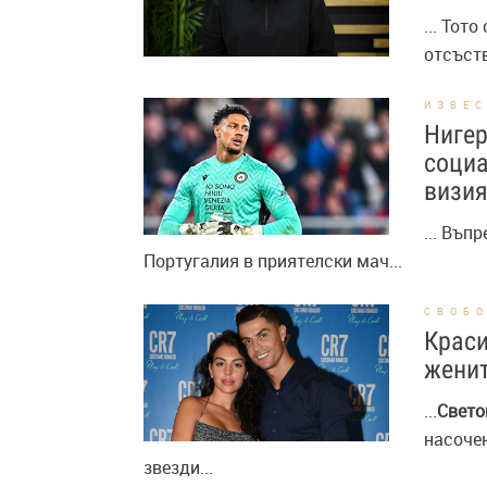
... Тот
отсъств
ИЗВЕ
Нигер
социа
визи
... Въп
Португалия в приятелски мач...
СВОБ
Краси
женит
...
Свето
насочен
звезди...