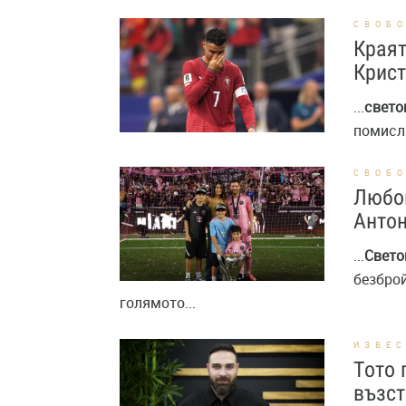
СВОБ
Краят
Крист
...
свето
помисля
СВОБ
Любов
Антон
...
Свето
безброй
голямото...
ИЗВЕ
Тото 
възст