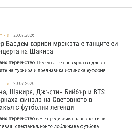
23.07.2026
СТНИ
р Бардем взриви мрежата с танците си
нцерта на Шакира
вно
първенство
. Песента се превърна в един от
те на турнира и предизвика истинска еуфория...
20.07.2026
СТНИ
а, Шакира, Джъстин Бийбър и BTS
рнаха финала на Световното в
акъл с футболни легенди
вно
първенство
вече предизвика разнопосочни
ляващ спектакъл, който доближава футбола...