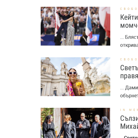
СВОБ
Кейти
момче
... Бля
открив
СВОБ
Светъ
правя
... Дам
обърнет
IN ME
Сълзи
Михай