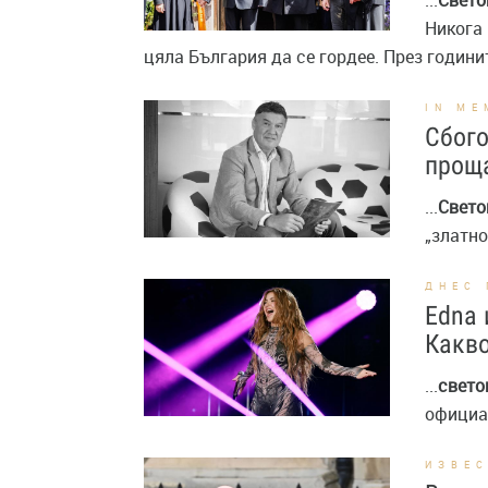
...
Свето
Никога 
цяла България да се гордее. През години
IN ME
Сбого
прощ
...
Свето
„златно
ДНЕС 
Edna 
Какво
...
свето
официа
ИЗВЕ