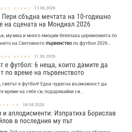
13.06.2026
ОДНО ВРЕМЕ
 Пери сбъдна мечтата на 10-годишно
 на сцената на Мондиал 2026
сък, музика и много емоции белязаха церемонията по
ането на Световното
първенство
по футбол 2026...
11.06.2026
ОДНО ВРЕМЕ
т е футбол: 6 неща, които дамите да
т по време на първенството
и, светът е футбол! Една чудесна възможност да
е време на себе си, подарявайки си...
04.04.2026
MORIAM
 и аплодисменти: Изпратиха Борислав
лов в последния му път